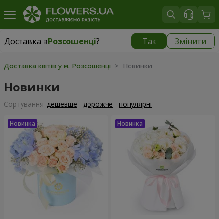
Доставка в
Розсошенці
?
Так
Змінити
Доставка в
Розсошенці
|
безкоштовно
Доставка квітів у м. Розсошенці
> Новинки
Новинки
Сортування:
дешевше
дорожче
популярні