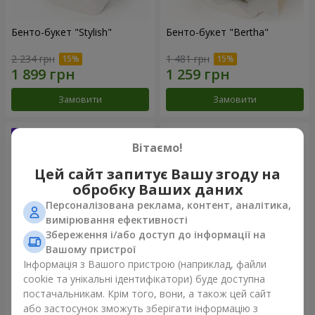
Бенто-букет "Stylish"
Бенто-букет "Bertha"
2 234 грн
1 481 грн
Замовити
Замовити
Вітаємо!
Цей сайт запитує Вашу згоду на
обробку Ваших даних
Персоналізована реклама, контент, аналітика,
вимірювання ефективності
Збереження і/або доступ до інформації на
Вашому пристрої
Інформація з Вашого пристрою (наприклад, файли
Букет "Kamaliya"
Букет "Moon Dance"
cookie та унікальні ідентифікатори) буде доступна
постачальникам. Крім того, вони, а також цей сайт
3 679 грн
3 227 грн
або застосунок зможуть зберігати інформацію з