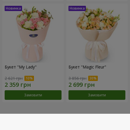
Букет "My Lady"
Букет "Magic Fleur"
2 621 грн
3 856 грн
Замовити
Замовити
Наші досягнення