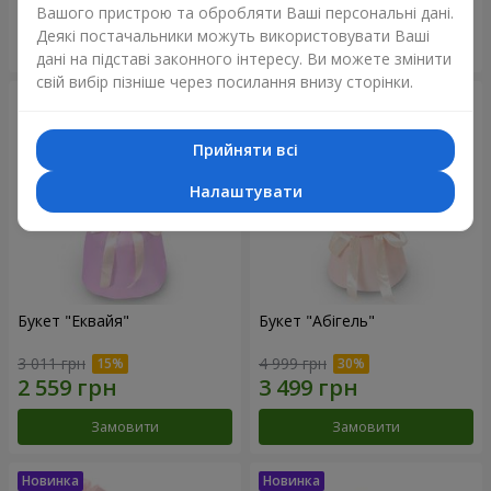
Вашого пристрою та обробляти Ваші персональні дані.
Деякі постачальники можуть використовувати Ваші
Замовити
Замовити
дані на підставі законного інтересу. Ви можете змінити
свій вибір пізніше через посилання внизу сторінки.
Прийняти всі
Налаштувати
Букет "Еквайя"
Букет "Абігель"
3 011 грн
4 999 грн
Замовити
Замовити