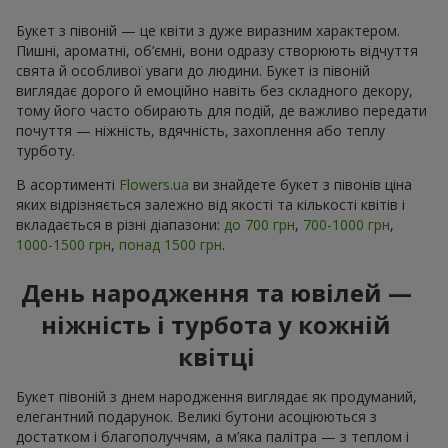
Букет з півоній — це квіти з дуже виразним характером.
Пишні, ароматні, об’ємні, вони одразу створюють відчуття
свята й особливої уваги до людини. Букет із півоній
виглядає дорого й емоційно навіть без складного декору,
тому його часто обирають для подій, де важливо передати
почуття — ніжність, вдячність, захоплення або теплу
турботу.
В асортименті
Flowers.ua
ви знайдете букет з півонів ціна
яких відрізняється залежно від якості та кількості квітів і
вкладається в різні діапазони:
до 700 грн
,
700-1000 грн
,
1000-1500 грн
,
понад 1500 грн
.
День народження та ювілей —
ніжність і турбота у кожній
квітці
Букет півоній з днем народження виглядає як продуманий,
елегантний подарунок. Великі бутони асоціюються з
достатком і благополуччям, а м’яка палітра — з теплом і