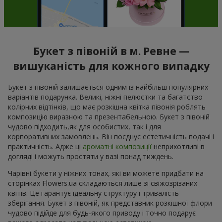
Букет з півоній в м. Ревне —
вишуканість для кожного випадку
Букет з півоній залишається одним із найбільш популярних
варіантів подарунка. Великі, ніжні пелюстки та багатство
колірних відтінків, що має розкішна квітка півонія роблять
композицію виразною та презентабельною. Букет з півоній
чудово підходить,як для особистих, так і для
корпоративних замовлень. Він поєднує естетичність подачі і
практичність. Адже ці
ароматні композиції
неприхотливі в
догляді і можуть простяти у вазі понад тиждень.
Чарівні букети у ніжних тонах, які ви можете придбати на
сторінках Flowers.ua складаються лише зі свіжозрізаних
квітів. Це гарантує ідеальну структуру і тривалість
зберігання. Букет з півоній, як представник розкішної флори
чудово підійде для будь-якого приводу і точно подарує