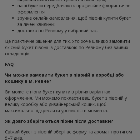
наші букети передбачають професійне флористичне
оформлення;
зручне онлайн-замовлення, щоб півонії купити букет
за лічені хвилини;
доставка по Ревному у вибраний час.
Це практичне рішення для тих, хто хоче швидко замовити
якісний букет півонії із доставкою по Ревному без зайвих
складнощів.
FAQ
Чи можна замовити букет з півоній в коробці або
кошику в м. Ревне?
Ви можете піони букет купити в різних варіантах
оформлення. Ми можемо покласти ваш букет з півоній у
велику коробку або дизайнерський кошик, щоб
максимально підкреслити урочистість момента.
Як довго зберігаються піони після доставки?
Свіжий букет з півоній зберігає форму та аромат протягом
5–7 днів.