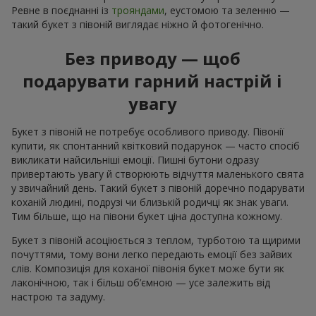
Ревне в поєднанні із
трояндами
, еустомою та зеленню —
такий букет з півоній виглядає ніжно й фотогенічно.
Без приводу — щоб
подарувати гарний настрій і
увагу
Букет з півоній не потребує особливого приводу. Півонії
купити, як спонтанний квітковий подарунок — часто спосіб
викликати найсильніші емоції. Пишні бутони одразу
привертають увагу й створюють відчуття маленького свята
у звичайний день. Такий букет з півоній доречно подарувати
коханій людині, подрузі чи близькій родичці як знак уваги.
Тим більше, що на півони букет ціна доступна кожному.
Букет з півоній асоціюється з теплом, турботою та щирими
почуттями, тому вони легко передають емоції без зайвих
слів. Композиція для коханої півонія букет може бути як
лаконічною, так і більш об’ємною — усе залежить від
настрою та задуму.