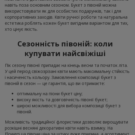
навіть поза основним сезоном. Букет з півоній можна
використовувати як для особистих подарунків, так і для
корпоративних заходів. Квіти ручної роботи та натуральна
естетика роблять кожен букет вигідним варіантом для тих,
хто цінує якість.
Сезонність півоній: коли
купувати найсвіжіші
Пік сезону півонії припадає на кінець весни та початок літа.
У цей період свіжозрізані квіти мають максимальну стійкість
і насиченість кольору. Замовлення композиції букет з
півоній в сезон — це гарантія, що ви отримаєте:
оптимальну на піони букет ціну;
високу якість та довговічність півонії букет;
широкі можливості для вибора композиції букет з
півоній.
Можливість традиційної флористики дозволяє вирощувати
розкішні весняні декоративні квіти навіть взимку. На
Flowers.ua півони ціна за штуку дуже приємна, а асортимент