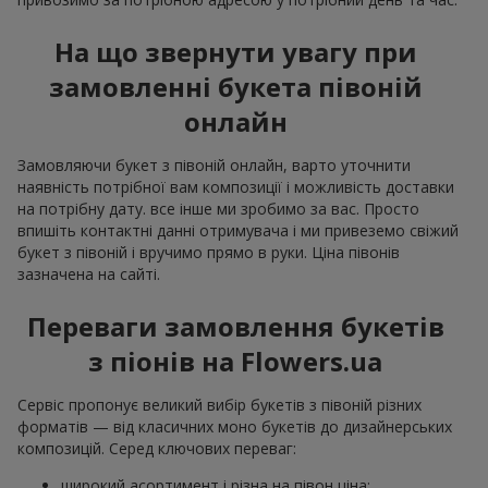
На що звернути увагу при
замовленні букета півоній
онлайн
Замовляючи букет з півоній онлайн, варто уточнити
наявність потрібної вам композиції і можливість доставки
на потрібну дату. все інше ми зробимо за вас. Просто
впишіть контактні данні отримувача і ми привеземо свіжий
букет з півоній і вручимо прямо в руки. Ціна півонів
зазначена на сайті.
Переваги замовлення букетів
з піонів на Flowers.ua
Сервіс пропонує великий вибір букетів з півоній різних
форматів — від класичних моно букетів до дизайнерських
композицій. Серед ключових переваг:
широкий асортимент і різна на півон ціна;