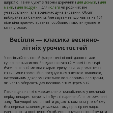
щирістю. Такий букет з півоній доречний і
для доньки
, і
для
мами
, і
для подруги
, і для
колеги
чи родички: він
універсальний, але водночас дуже виразний. Обсяг
вибирайте за бажанням. Але зауважте, що навіть на 101
піон ціна приємно вразить, особливо якщо ви купляєте
квіти у сезон.
Весілля — класика весняно-
літніх урочистостей
У весільній святковій флористиці півонії давно стали
сучасною класикою. Завдяки вишуканій формі і текстурі
букет з півоній можна охарактеризувати, як романтичні
квіти. Вони гармонійно поєднуються з легкою тканиною,
натуральним декором і світлими кольоровими палітрами,
які часто обирають для весняно-літніх церемоній.
Півони ціна на які є максимально привабливою у весняний
період використовують і в букеті нареченої, і в оформленні
залу. Популярні весняні квіти додають композиціям об’єму
без перевантаження деталями, тому простір виглядає
елегантно та повітряно. Особливо популярні півонії купити