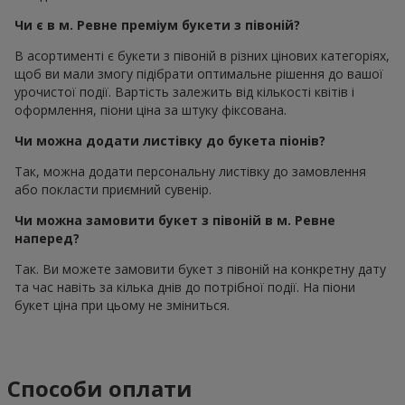
Чи є в м. Ревне преміум букети з півоній?
В асортименті є букети з півоній в різних цінових категоріях,
щоб ви мали змогу підібрати оптимальне рішення до вашої
урочистої події. Вартість залежить від кількості квітів і
оформлення, піони ціна за штуку фіксована.
Чи можна додати листівку до букета піонів?
Так, можна додати персональну листівку до замовлення
або покласти приємний сувенір.
Чи можна замовити букет з півоній в м. Ревне
наперед?
Так. Ви можете замовити букет з півоній на конкретну дату
та час навіть за кілька днів до потрібної події. На піони
букет ціна при цьому не зміниться.
Способи оплати