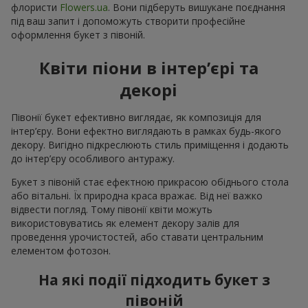
флористи
Flowers.ua
. Вони підберуть вишукане поєднання
під ваш запит і допоможуть створити професійне
оформлення букет з півоній.
Квіти піони в інтер’єрі та
декорі
Півонії букет ефективно виглядає, як композиція для
інтер’єру. Вони ефектно виглядають в рамках будь-якого
декору. Вигідно підкреслюють стиль приміщення і додають
до інтер’єру особливого антуражу.
Букет з півоній стає ефектною прикрасою обіднього стола
або вітальні. Їх природна краса вражає. Від неї важко
відвести погляд. Тому півонії квіти можуть
використовуватись як елемент декору залів для
проведення урочистостей, або ставати центральним
елементом фотозон.
На які події підходить букет з
півоній