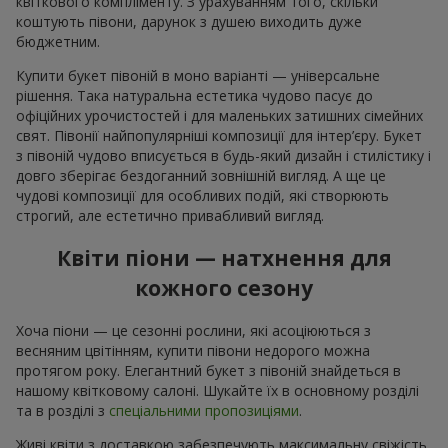
квіткового компліменту. З урахуванням того, скільки
коштують півони, дарунок з душею виходить дуже
бюджетним.
Купити букет півоній в моно варіанті — універсальне
рішення. Така натуральна естетика чудово пасує до
офіційних урочистостей і для маленьких затишних сімейних
свят. Півонії найпопулярніші композиції для інтер’єру. Букет
з півоній чудово вписується в будь-який дизайн і стилістику і
довго зберігає бездоганний зовнішній вигляд. А ще це
чудові композиції для особливих подій, які створюють
строгий, але естетично привабливий вигляд.
Квіти піони — натхнення для
кожного сезону
Хоча піони — це сезонні рослини, які асоціюються з
весняним цвітінням, купити півони недорого можна
протягом року. Елегантний букет з півоній знайдеться в
нашому квітковому салоні. Шукайте їх в основному розділі
та в розділі з
спеціальними пропозиціями
.
Живі квіти з доставкою забезпечують максимальну свіжість