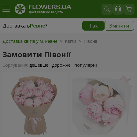
Доставка в
Ревне
?
Так
Змінити
Доставка в
Ревне
|
безкоштовно
Доставка квітів у м. Ревне
> Квіти > Півонії
Замовити Півонії
Сортування:
дешевше
дорожче
популярні