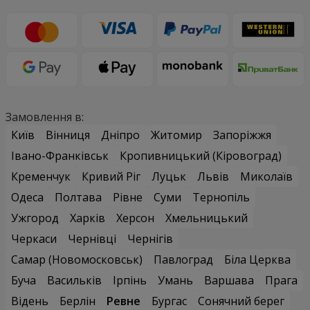
Замовлення в:
Київ
Вінниця
Дніпро
Житомир
Запоріжжя
Івано-Франківськ
Кропивницький (Кіровоград)
Кременчук
Кривий Ріг
Луцьк
Львів
Миколаїв
Одеса
Полтава
Рівне
Суми
Тернопіль
Ужгород
Харків
Херсон
Хмельницький
Черкаси
Чернівці
Чернігів
Самар (Новомосковськ)
Павлоград
Біла Церква
Буча
Васильків
Ірпінь
Умань
Варшава
Прага
Відень
Берлін
Ревне
Бургас
Сонячний берег