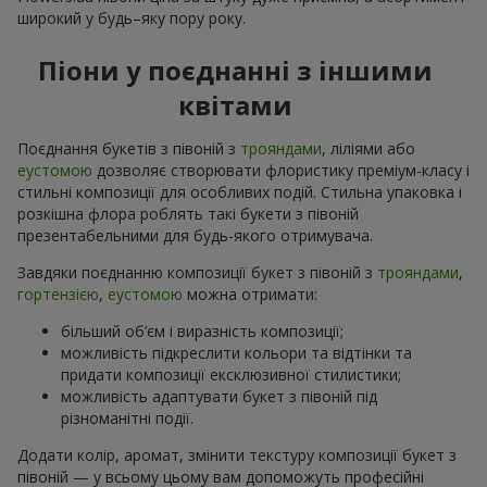
широкий у будь–яку пору року.
Піони у поєднанні з іншими
квітами
Поєднання букетів з півоній з
трояндами
, ліліями або
еустомою
дозволяє створювати флористику преміум-класу і
стильні композиції для особливих подій. Стильна упаковка і
розкішна флора роблять такі букети з півоній
презентабельними для будь-якого отримувача.
Завдяки поєднанню композиції букет з півоній з
трояндами
,
гортензією
,
еустомою
можна отримати:
більший об’єм і виразність композиції;
можливість підкреслити кольори та відтінки та
придати композиції ексклюзивної стилистики;
можливість адаптувати букет з півоній під
різноманітні події.
Додати колір, аромат, змінити текстуру композиції букет з
півоній — у всьому цьому вам допоможуть професійні