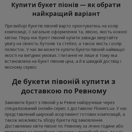
Купити букет піонів — як обрати
найкращий варіант
При виборі букетів півоній варто орієнтуватись на колір
композиції, її загальне оформлення та, звісно, якість кожної
квітки. Перш ніж букет півоній купити завжди звертайте
увагу на свіжість бутонів та стебел, а також якість і колір
пелюсток. У нас ви можете купити букети півоній найвищої
якості на вигідних умовах. І питання не лише в тому яка
встановлена на букет півонів ціна, а й в швидкій доствіці і
якісному сервісі.
Де букети півоній купити з
доставкою по Ревному
Замовити букет з півоній у м Ревне найзручніше через
спеціалізований онлайн-сервіс з доставкою Flowers.ua. У нас
представлений широкий асортимент готових композицій, а
також можливість збору букета під замовлення.
Доставляємо квіти півонії по Ревному за лічені години або
привозимо за потрібною адресою у потрібний день та час.