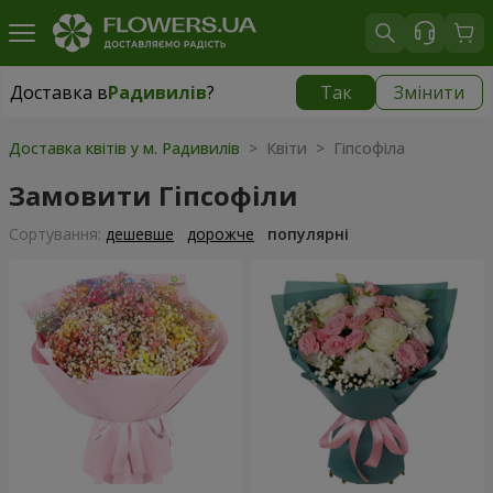
Доставка в
Радивилів
?
Так
Змінити
Доставка в
Радивилів
|
1407 грн
Доставка квітів у м. Радивилів
> Квіти > Гіпсофіла
Замовити Гіпсофіли
Сортування:
дешевше
дорожче
популярні