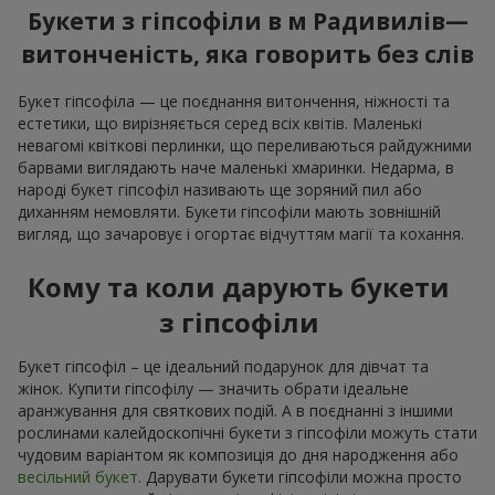
Букети з гіпсофіли в м Радивилів—
витонченість, яка говорить без слів
Букет гіпсофіла — це поєднання витончення, ніжності та
естетики, що вирізняється серед всіх квітів. Маленькі
невагомі квіткові перлинки, що переливаються райдужними
барвами виглядають наче маленькі хмаринки. Недарма, в
народі букет гіпсофіл називають ще зоряний пил або
диханням немовляти. Букети гіпсофіли мають зовнішній
вигляд, що зачаровує і огортає відчуттям магії та кохання.
Кому та коли дарують букети
з гіпсофіли
Букет гіпсофіл – це ідеальний подарунок для дівчат та
жінок. Купити гіпсофілу — значить обрати ідеальне
аранжування для святкових подій. А в поєднанні з іншими
рослинами калейдоскопічні букети з гіпсофіли можуть стати
чудовим варіантом як композиція до дня народження або
весільний букет
. Дарувати букети гіпсофіли можна просто