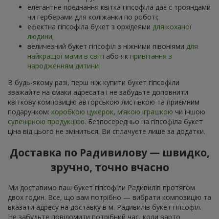
елегантне поєднання квітка гіпсофіла дає с трояндами
чи герберами для коліжанки по роботі;
ефектна гіпсофіла букет з орхідеями
для коханої
людини
;
величезний букет гіпсофіл з ніжними півоніями
для
найкращої мами в світі
або як
привітання з
народженням дитини
В будь-якому разі, перш ніж купити букет гіпсофіли
зважайте на смаки адресата і не забудьте доповнити
квіткову композицію авторською листівкою та приємним
подарунком:
коробкою цукерок
,
м’якою іграшкою
чи іншою
сувенірною продукцією
. Безпосередньо на гіпсофіла букет
ціна від цього не зміниться. Ви сплачуєте лише за додатки.
Доставка по Радивилову — швидко,
зручно, точно вчасно
Ми доставимо ваш букет гіпсофіли Радивилів протягом
двох годин. Все, що вам потрібно — вибрати композицію та
вказати адресу на доставку в м. Радивилів букет гіпсофіл.
Не забудьте повідомити потрібний час, коли варто