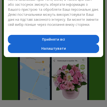
або застосунок зможуть зберігати інформацію з
Flowers.ua і отримуйте бонуси
Вашого пристрою та обробляти Ваші персональні дані.
Деякі постачальники можуть використовувати Ваші
дані на підставі законного інтересу. Ви можете змінити
свій вибір пізніше через посилання внизу сторінки.
Прийняти всі
Налаштувати