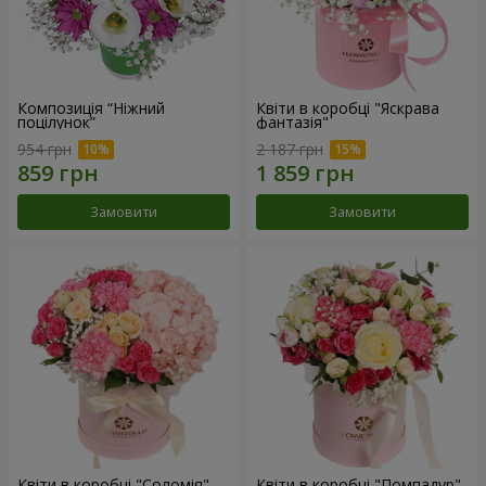
Композиція “Ніжний
Квіти в коробці "Яскрава
поцілунок”
фантазія"
954 грн
2 187 грн
Замовити
Замовити
Квіти в коробці "Соломія"
Квіти в коробці "Помпадур"