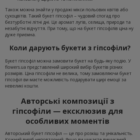
Також можна знайти у продажі мікси польових квітів або
сухоцвітів. Такий букет гіпсофіл – чудовий спогад про
безтурботні літні дні. Це аромат лугів, селища, природи та
незабутні відчуття. При тому, що на букет гіпсофілів ціна ну
дуже приємна.
Коли дарують букети з гіпсофіли?
Букет гіпсофіл можна замовити букет на будь-яку подію. У
flowers.ua представлений широкий вибір букетів різних
розмірів. Ціна гіпсофіли не велика, тому замовляючи букет
гіпсофіл ви маєте можливість подарувати щирі емоції за
невеликі кошти.
Авторські композиції з
гіпсофіли — ексклюзив для
особливих моментів
Авторський букет гіпсофіл — це про розкіш та унікальність.
Кожний виріб неповторний. Якщо ви шукаєте вишуканий