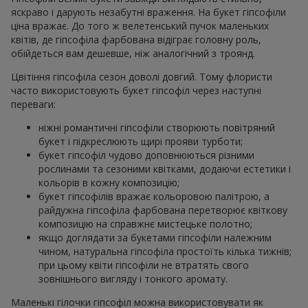
яскраво і дарують незабутні враження. На букет гіпсофіли
ціна вражає. До того ж велетенський пучок маленьких
квітів, де гіпсофіла фарбована відіграє головну роль,
обійдеться вам дешевше, ніж аналогічний з троянд.
Цвітіння гіпсофіла сезон доволі довгий. Тому флористи
часто використовують букет гіпсофіл через наступні
переваги:
ніжні романтичні гіпсофіли створюють повітряний
букет і підкреслюють щирі прояви турботи;
букет гіпсофіл чудово доповнюються різними
рослинами та сезоними квітками, додаючи естетики і
кольорів в кожну композицію;
букет гіпсофілів вражає кольоровою палітрою, а
райдужна гіпсофіла фарбована перетворює квіткову
композицію на справжнє мистецьке полотно;
якщо доглядати за букетами гіпсофіли належним
чином, натуральна гіпсофіла простоїть кілька тижнів;
при цьому квіти гіпсофіли не втратять свого
зовнішнього вигляду і тонкого аромату.
Маленькі гілочки гіпсофіл можна використовувати як