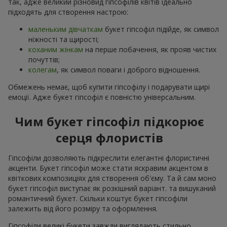
так, адже великий різновид гіпсофілів квітів ідеально
підходять для створення настрою:
маленьким дівчаткам
букет гіпсофіл підійде, як символ
ніжності та щирості;
коханим жінкам
на перше побачення, як прояв чистих
почуттів;
колегам
, як символ поваги і доброго відношення.
Обмежень немає, щоб купити гіпсофілу і подарувати щирі
емоції. Адже букет гіпсофіл є повністю універсальним.
Чим букет гіпсофіл підкорює
серця флористів
Гіпсофіли дозволяють підкреслити елегантні флористичні
акценти. Букет гіпсофіл може стати яскравим акцентом в
квіткових композиціях для створення об'єму. Та й сам моно
букет гіпсофіл виступає як розкішний варіант. та вишуканий
романтичний букет. Скільки коштує букет гіпсофіли
залежить від його розміру та оформлення.
Гіпсофіли великі букети завжди виглядають стильно,