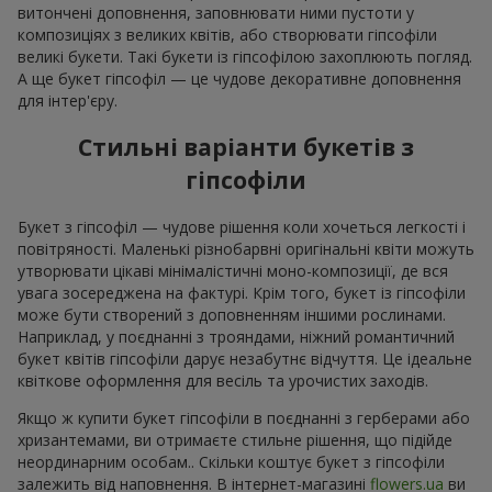
витончені доповнення, заповнювати ними пустоти у
композиціях з великих квітів, або створювати гіпсофіли
великі букети. Такі букети із гіпсофілою захоплюють погляд.
А ще букет гіпсофіл — це чудове декоративне доповнення
для інтер'єру.
Стильні варіанти букетів з
гіпсофіли
Букет з гіпсофіл — чудове рішення коли хочеться легкості і
повітряності. Маленькі різнобарвні оригінальні квіти можуть
утворювати цікаві мінімалістичні моно-композиції, де вся
увага зосереджена на фактурі. Крім того, букет із гіпсофіли
може бути створений з доповненням іншими рослинами.
Наприклад, у поєднанні з трояндами, ніжний романтичний
букет квітів гіпсофіли дарує незабутнє відчуття. Це ідеальне
квіткове оформлення для весіль та урочистих заходів.
Якщо ж купити букет гіпсофіли в поєднанні з герберами або
хризантемами, ви отримаєте стильне рішення, що підійде
неординарним особам.. Скільки коштує букет з гіпсофіли
залежить від наповнення. В інтернет-магазині
flowers.ua
ви