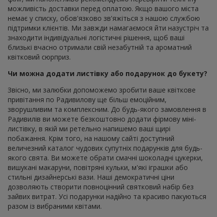
можливість доставки перед оплатою. Якщо вашого міста
немає у списку, обов'язково зв'яжіться з нашою службою
підтримки клієнтів. Ми завжди намагаємося йти назустріч та
знаходити індивідуальні логістичні рішення, щоб ваші
близькі вчасно отримали свій незабутній та ароматний
квітковий сюрприз.
Чи можна додати листівку або подарунок до букету?
Звісно, ми залюбки допоможемо зробити ваше квіткове
привітання по Радивилову ще більш емоційним,
зворушливим та комплексним. До будь-якого замовлення в
Радивилів ви можете безкоштовно додати фірмову міні-
листівку, в якій ми ретельно напишемо ваші щирі
побажання. Крім того, на нашому сайті доступний
величезний каталог чудових супутніх подарунків для будь-
якого свята. Ви можете обрати смачні шоколадні цукерки,
вишукані макаруни, повітряні кульки, м'які іграшки або
стильні дизайнерські вази. Наші демократичні ціни
дозволяють створити повноцінний святковий набір без
зайвих витрат. Усі подарунки надійно та красиво пакуються
разом із вибраними квітами.