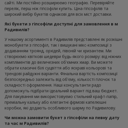
сайті. Ми постійно розширюємо географію. Перевіряйте
перелік, перш ніж гіпсофіли купить. Ціна гіпсофілів та
широкий вибір букетів однакові для всіх міст доставки.
Які букети з гіпсофіли доступні для замовлення в м
Радивилів?
У нашому асортименті в Радивилів представлені як розкішні
монобукети з гіпсофіл, так і вишукані мікс-композиції з
додаванням троянд, орхідей, півоній чи хризантем. Ми
створюємо квіткові шедеври будь-якого розміру: від ніжних
компліментів до величезних об'ємних хмар. Ви можете
обрати класичні білі суцвіття або яскраві кольорові та
трендові райдужні варіанти. Фінальна вартість композиції
безпосередньо залежить від об'єму, кількості гілочок та
складності оформлення. Наші консультанти радо
допоможуть підібрати ідеальний варіант під ваш бюджет.
Для пакування ми використовуємо стильний крафт-папір,
преміальну кальку або елегантні фірмові капелюшні
коробки, які додають особливого шарму по Радивилову.
Чи можна замовити букет з гіпсофіли на певну дату
та час м Радивилів?