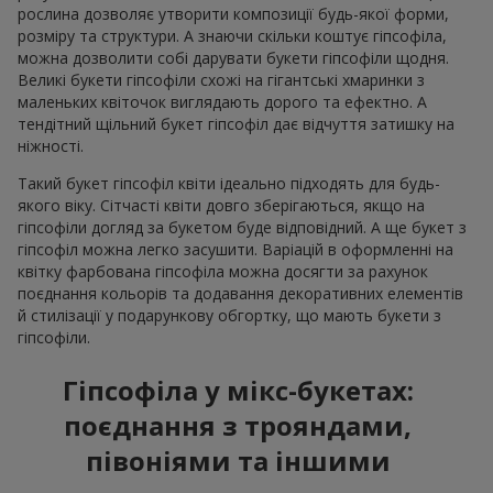
рослина дозволяє утворити композиції будь-якої форми,
розміру та структури. А знаючи скільки коштує гіпсофіла,
можна дозволити собі дарувати букети гіпсофіли щодня.
Великі букети гіпсофіли схожі на гігантські хмаринки з
маленьких квіточок виглядають дорого та ефектно. А
тендітний щільний букет гіпсофіл дає відчуття затишку на
ніжності.
Такий букет гіпсофіл квіти ідеально підходять для будь-
якого віку. Сітчасті квіти довго зберігаються, якщо на
гіпсофіли догляд за букетом буде відповідний. А ще букет з
гіпсофіл можна легко засушити. Варіацій в оформленні на
квітку фарбована гіпсофіла можна досягти за рахунок
поєднання кольорів та додавання декоративних елементів
й стилізації у подарункову обгортку, що мають букети з
гіпсофіли.
Гіпсофіла у мікс-букетах:
поєднання з трояндами,
півоніями та іншими