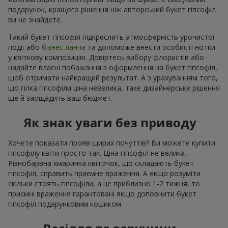
подарунок, кращого рішення ніж авторський букет гіпсофіл
ви не знайдете.
Такий букет гіпсофіл підкреслить атмосферність урочистої
події або
бізнес ланча
та допоможе внести особисті нотки
у квіткову композицію. Довіртесь вибору флористів або
надайте власні побажання з оформлення на букет гіпсофіл,
щоб отримати найкращий результат. А з урахуванням того,
що гілка гіпсофіли ціна невелика, таке дизайнерське рішення
ще й заощадить ваш бюджет.
Як знак уваги без приводу
Хочете показати прояв щирих почуттів? Ви можете купити
гіпсофілу квіти просто так. Ціна гіпсофіл не велика.
Різнобарвна хмаринка квіточок, що складають букет
гіпсофіл, справить приємне враження. А якщо розуміти
скільки стоять гіпсофіли, а це приблизно 1-2 тижня, то
приємні враження гарантовані якщо доповнити букет
гіпсофіл подарунковим кошиком.