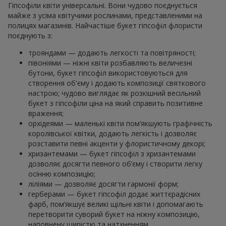
Гіпсофіли квіти універсальні. Вони чудово поєднується
майже з усіма квітучими рослинами, представленими на
полицях магазинів. Найчастіше букет гіпсофіл флористи
поєднують з:
трояндами — додають легкості та повітряності;
півоніями — ніжні квіти розбавляють величезні
бутони, букет гіпсофіл використовуються для
створення об'єму і додають композиції святкового
настрою; чудово виглядає як розкішний весільний
букет з гіпсофіли ціна на який справить позитивне
враження;
орхідеями — маленькі квіти пом’якшують графічність
королівської квітки, додають легкість і дозволяє
розставити певні акценти у флористичному декорі;
хризантемами — букет гіпсофіл з хризантемами
дозволяє досягти певного об’єму і створити легку
осінню композицію;
ліліями — дозволяє досягти гармонії форм;
герберами — букет гіпсофіл додає життєрадісних
фарб, пом’якшує великі щільні квіти і допомагають
перетворити суворий букет на ніжну композицію,
наповнену щирістю та натхненням.