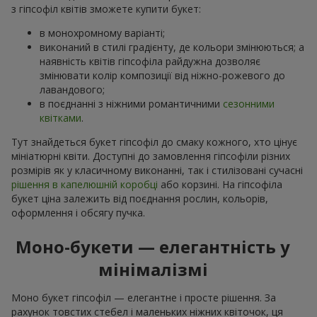
з гіпсофіл квітів зможете купити букет:
в монохромному варіанті;
виконаний в стилі градієнту, де кольори змінюються; а
наявність квітів гіпсофіла райдужна дозволяє
змінювати колір композиції від ніжно-рожевого до
лавандового;
в поєднанні з ніжними романтичними
сезонними
квітками
.
Тут знайдеться букет гіпсофіл до смаку кожного, хто цінує
мініатюрні квіти. Доступні до замовлення гіпсофіли різних
розмірів як у класичному виконанні, так і стилізовані сучасні
рішення в капелюшній коробці
або корзині. На гіпсофіла
букет ціна залежить від поєднання рослин, кольорів,
оформлення і обсягу пучка.
Моно-букети — елегантність у
мінімалізмі
Моно букет гіпсофіл — елегантне і просте рішення. За
рахунок товстих стебел і маленьких ніжних квіточок, ця