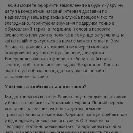
Так, ви можете оформити замовлення на будь-яку зручну
дату та конкретний часовий інтервал доставки по
Радивилову. Наша кур'єрська служба працює чітко та
злагоджено, гарантуючи вручення подарунка точно в
обумовлений термін в Радивилів. Головна перевага
завчасного планування полягає в тому, що актуальна ціна
квітів надійно фіксується за вами в момент оплати. Вам
більше не доведеться хвилюватися через можливе
подорожчання у святкові дні чи перед вихідними.
Напередодні відправки флористи зберуть найсвіжіші
гілочки, щоб композиція виглядала бездоганно. Просто
вкажіть усі побажання щодо часу під час онлайн-
оформлення на сайті.
У які міста здійснюється доставка?
Ми доставляємо квіти по Радивилову, передмістю, а також
у більшість великих та малих міст України. Повний перелік
доступних населених пунктів та детальні умови
транспортування за межами Радивилів завжди опубліковані
у відповідному розділі нашого сайту. Оскільки наша
географія постійно розширюється та відкриваються нові
філії, ми наполегливо рекомендуємо перевіряти технічну