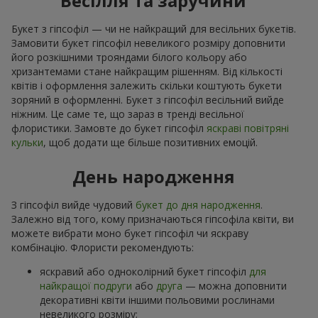
Весілля та заручини
Букет з гіпсофіл — чи не найкращий для весільних букетів.
Замовити букет гіпсофіл невеликого розміру доповнити
його розкішними трояндами білого кольору або
хризантемами стане найкращим рішенням. Від кількості
квітів і оформлення залежить скільки коштують букети
зоряний в оформленні. Букет з гіпсофіл весільний вийде
ніжним. Це саме те, що зараз в тренді весільної
флористики. Замовте до букет гіпсофіл
яскраві повітряні
кульки
, щоб додати ще більше позитивних емоцій.
День народження
З гіпсофіл вийде чудовий
букет до дня народження
.
Залежно від того, кому призначаються гіпсофіла квіти, ви
можете вибрати моно букет гіпсофіл чи яскраву
комбінацію. Флористи рекомендують:
яскравий або одноколірний букет гіпсофіл
для
найкращої подруги
або
друга
— можна доповнити
декоративні квіти іншими польовими рослинами
невеликого розміру;