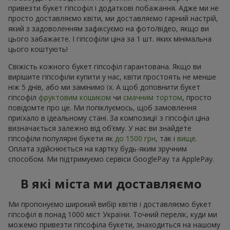
привезти букет гіпсофіл і додаткові побажання. Адже ми не
просто доставляємо квіти, ми доставляємо гарний настрій,
який з задоволенням зафіксуємо на фото/відео, якщо ви
цього забажаєте. І гіпсофіли ціна за 1 шт. яких мінімальна
цього коштують!
Свіжість кожного букет гіпсофіл гарантована. Якщо ви
вирішите гіпсофіли купити у нас, квіти простоять не менше
ніж 5 днів, або ми замінимо їх. А щоб доповнити букет
гіпсофіл
фруктовим кошиком
чи
смачним тортом
, просто
повідомте про це. Ми попіклуємось, щоб замовлення
приїхало в ідеальному стані. За композиції з гіпсофіл ціна
визначається залежно від об’єму. У нас ви знайдете
гіпсофіли популярні букети як
до 1500 грн
, так і
вище
.
Оплата здійснюється на картку будь-яким зручним
способом. Ми підтримуємо сервіси GooglePay та ApplePay.
В які міста ми доставляємо
Ми пропонуємо широкий вибір квітів і доставляємо букет
гіпсофіл в понад 1000 міст України. Точний перелік, куди ми
можемо привезти гіпсофіла букети, знаходиться на нашому