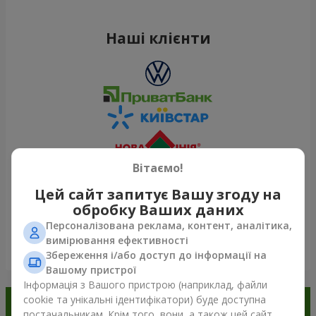
Наші клієнти
Вітаємо!
Цей сайт запитує Вашу згоду на
обробку Ваших даних
Персоналізована реклама, контент, аналітика,
вимірювання ефективності
Переглянути все
Збереження і/або доступ до інформації на
Вашому пристрої
Інформація з Вашого пристрою (наприклад, файли
cookie та унікальні ідентифікатори) буде доступна
Замовляйте в додатку
постачальникам. Крім того, вони, а також цей сайт