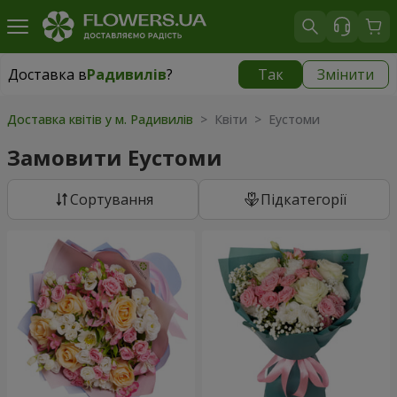
Доставка в
Радивилів
?
Так
Змінити
Доставка в
Радивилів
|
1407 грн
Доставка квітів у м. Радивилів
> Квіти > Еустоми
Замовити Еустоми
Сортування
Підкатегорії