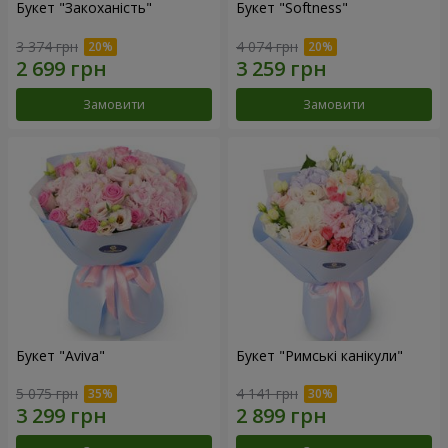
Букет "Закоханість"
Букет "Softness"
3 374 грн
4 074 грн
Замовити
Замовити
Букет "Aviva"
Букет "Римські канікули"
5 075 грн
4 141 грн