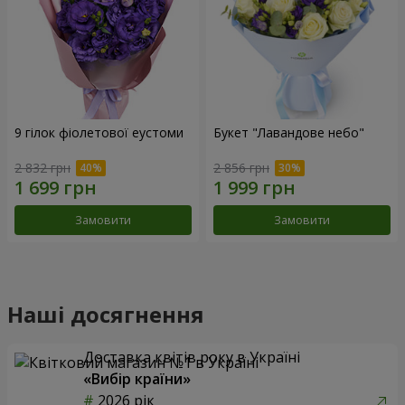
9 гілок фіолетової еустоми
Букет "Лавандове небо"
2 832 грн
2 856 грн
Замовити
Замовити
Наші досягнення
Доставка квітів року в Україні
«Вибір країни»
2026 рік