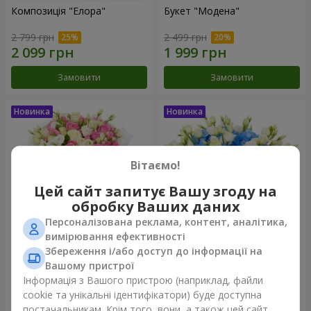
Композиція "Елора"
Букет "Модена"
2 799 грн
2 499 грн
Замовити
Замовити
Вітаємо!
Цей сайт запитує Вашу згоду на
обробку Ваших даних
Персоналізована реклама, контент, аналітика,
вимірювання ефективності
Збереження і/або доступ до інформації на
Букет "Piedmont"
Композиція "Сільвія"
Вашому пристрої
5 332 грн
3 427 грн
Інформація з Вашого пристрою (наприклад, файли
cookie та унікальні ідентифікатори) буде доступна
постачальникам. Крім того, вони, а також цей сайт