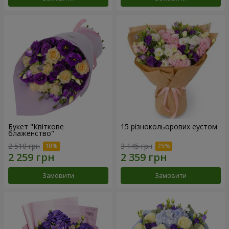
Букет "Квіткове
15 різнокольорових еустом
блаженство"
2 510 грн
3 145 грн
Замовити
Замовити