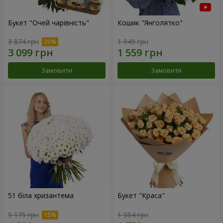
Букет "Очей чарівність"
Кошик "Янголятко"
3 874 грн
1 949 грн
Замовити
Замовити
51 біла хризантема
Букет "Краса"
5 175 грн
1 954 грн