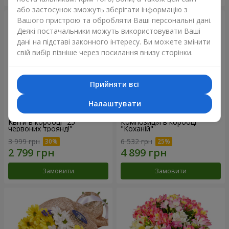
або застосунок зможуть зберігати інформацію з
Вашого пристрою та обробляти Ваші персональні дані.
Деякі постачальники можуть використовувати Ваші
дані на підставі законного інтересу. Ви можете змінити
свій вибір пізніше через посилання внизу сторінки.
Прийняти всі
Налаштувати
Квіти в коробці "25
Композиція в коробці
червоних троянд!"
"Коханій"
3 999 грн
6 532 грн
Замовити
Замовити