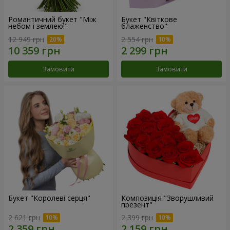
Романтичний букет "Між
Букет "Квіткове
небом і землею!"
блаженство"
12 949 грн
2 554 грн
Замовити
Замовити
Букет "Королеві серця"
Композиція "Зворушливий
презент"
2 621 грн
2 399 грн