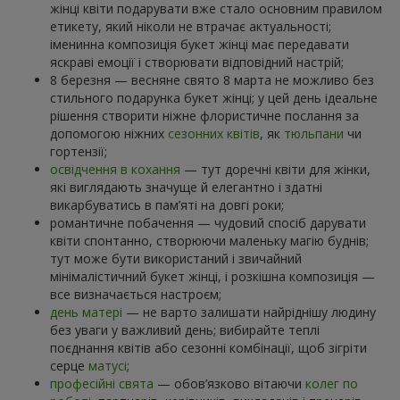
жінці квіти подарувати вже стало основним правилом
етикету, який ніколи не втрачає актуальності;
іменинна композиція букет жінці має передавати
яскраві емоції і створювати відповідний настрій;
8 березня — весняне свято 8 марта не можливо без
стильного подарунка букет жінці; у цей день ідеальне
рішення створити ніжне флористичне послання за
допомогою ніжних
сезонних квітів
, як
тюльпани
чи
гортензії;
освідчення в кохання
— тут доречні квіти для жінки,
які виглядають значуще й елегантно і здатні
викарбуватись в пам’яті на довгі роки;
романтичне побачення — чудовий спосіб дарувати
квіти спонтанно, створюючи маленьку магію буднів;
тут може бути використаний і звичайний
мінімалістичний букет жінці, і розкішна композиція —
все визначається настроєм;
день матері
— не варто залишати найріднішу людину
без уваги у важливий день; вибирайте теплі
поєднання квітів або сезонні комбінації, щоб зігріти
серце
матусі
;
професійні свята
— обов’язково вітаючи
колег по