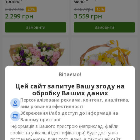
троянд"
милої"
2 874 грн
4 187 грн
Замовити
Замовити
Вітаємо!
Цей сайт запитує Вашу згоду на
обробку Ваших даних
Персоналізована реклама, контент, аналітика,
15 різнокольорових еустом
Кошик "Сонечко"
вимірювання ефективності
Збереження і/або доступ до інформації на
3 145 грн
1 621 грн
Вашому пристрої
Інформація з Вашого пристрою (наприклад, файли
cookie та унікальні ідентифікатори) буде доступна
Замовити
Замовити
постачальникам. Крім того, вони, а також цей сайт