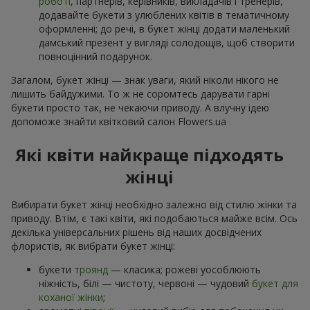
роботі
, партнерів, керівників, викладачів і тренерів,
додавайте букети з улюблених квітів в тематичному
оформленні; до речі, в букет жінці додати маленький
дамський презент у вигляді солодощів, щоб створити
повноцінний подарунок.
Загалом, букет жінці — знак уваги, який ніколи нікого не
лишить байдужими. То ж не соромтесь дарувати гарні
букети просто так, не чекаючи приводу. А влучну ідею
допоможе знайти квітковий салон Flowers.ua
Які квіти найкраще підходять
жінці
Вибирати букет жінці необхідно залежно від стилю жінки та
приводу. Втім, є такі квіти, які подобаються майже всім. Ось
декілька універсальних рішень від наших досвідчених
флористів, як вибрати букет жінці:
букети
троянд
— класика; рожеві уособлюють
ніжність, білі — чистоту, червоні — чудовий
букет для
коханої жінки
;