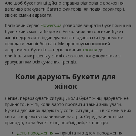
Але щоб букет жінці дійсно справив відповідне враження,
важливо врахувати багато факторів, як подія, характер і,
звісно смаки адресата.
Квітковий сервіс
Flowers.ua
дозволяє вибрати букет жінці на
будь-який смак та бюджет. Унікальний авторський букет
жінці підкреслить індивідуальність адресатки і допоможе
передати емоції без слів. Ми пропонуємо широкий
асортимент букетів — від класичних
троянд
до
оригінальних рішень у стилі ексклюзивної флористики з
урахуванням всіх сучасних трендів.
Коли дарують букети для
жінок
Легше, перерахувати ситуації, коли букет жінці дарувати не
прийнято, ніж ті, коли варто проявити такий знак уваги.
Букети для жінок дарують у сотні ситуацій — і в кожній з них
квіти створюють правильний настрій. Серед найчастіших
приводів, коли букет жінці необхідний, як повітря:
день народження
— привітати з днем народження