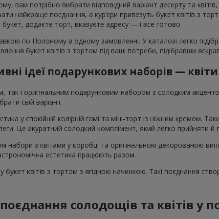
у, вам потрібно вибрати відповідний варіант десерту та квітів,
и найкраще поєднання, а кур’єри привезуть букет квітів з тортом
те букет, додаєте торт, вказуєте адресу — і все готово.
авкою по Полоному в одному замовленні. У каталозі легко підібр
овлення букет квітів з тортом під ваші потреби, підібравши яскр
вні ідеї подарункових наборів — квіти
ом, так і оригінальним подарунковим набором з солодким акцен
рати свій варіант.
стика у спокійній колірній гамі та міні-торт із ніжним кремом. Т
колеги. Це акуратний солодкий комплімент, який легко прийняти й
том набори з квітами у коробці та оригінальною декорованою вип
 гастрономічна естетика працюють разом.
 букет квітів з тортом з ягідною начинкою. Такі поєднання ство
поєднання солодощів та квітів у 