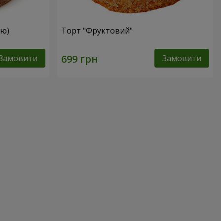
ею)
Торт "Фруктовий"
Замовити
Замовити