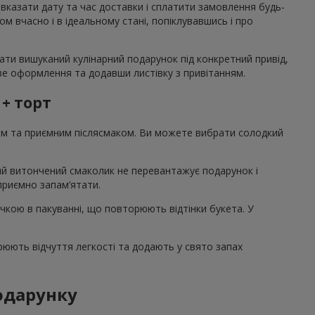
 вказати дату та час доставки і сплатити замовлення будь-
 вчасно і в ідеальному стані, попіклувавшись і про
ати вишуканий кулінарний подарунок під конкретний привід,
аве оформлення та додавши листівку з привітанням.
 + торт
том та приємним післясмаком. Ви можете вибрати солодкий
акий витончений смаколик не перевантажує подарунок і
 приємно запам’ятати.
ічкою в пакуванні, що повторюють відтінки букета. У
рюють відчуття легкості та додають у свято запах
подарунку