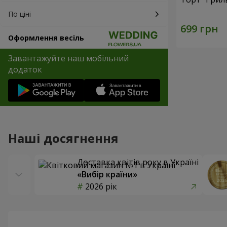
По ціні
Оформлення весіль
Завантажуйте наш мобільний
додаток
Наші досягнення
Доставка квітів року в Україні
«Вибір країни»
2026 рік