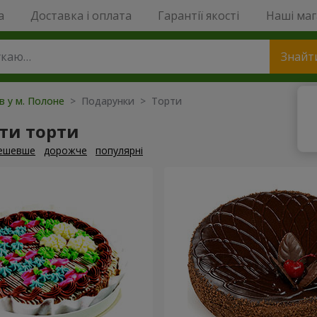
a
Доставка і оплата
Гарантії якості
Наші ма
Знайт
ів у м. Полоне
> Подарунки > Торти
ти торти
ешевше
дорожче
популярні