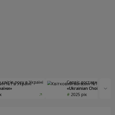
квітів року в Україні
Сервіс доставки квітів
раїни»
«Ukrainian Choice»
к
2025 рік