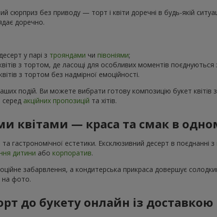
 сюрприз без приводу — торт і квіти доречні в будь-якій ситуаці
ядає доречно.
есерт у парі з
трояндами
чи
півоніями
;
вітів з тортом, де ласощі для особливих моментів поєднуються
вітів з тортом без надмірної емоційності.
ваших подій. Ви можете вибрати готову композицію букет квітів 
в серед
акційних пропозицій
та хітів.
и квітами — краса та смак в одно
 та гастрономічної естетики. Ексклюзивний десерт в поєднанні з
ння дитини
або
корпоратив
.
моційне забарвлення, а кондитерська прикраса довершує солодкий
і на фото.
орт до букету онлайн із доставкою