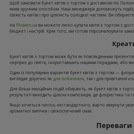
Щоб замовити букет квітів з тортом з доставкою по Полоном
яким зручним способом. Наші менеджери допоможуть підібрат
свіжість квітів і про цілісність солодкої частини. Ви обирає
На
Flowers.ua
ви можете легко купити квіти з тортом з дост
бюджет і настрій. Крім того, ми готові персоналізувати зам
Креати
Букет квітів з тортом може бути як повсякденним презент
сюрприз до свята, скориставшись нашими порадами, або виб
Один із популярних варіантів букет квітів з тортом — флори
виглядає доречно як
для побачення
, так і для привітання 
Для більш емоційних подій обирають, як букет квітів з тор
результаті виходить цілісна композиція, де флористика та
Якщо хочеться чогось нестандартного, варто звернути увагу
ароматної випічки і свіжоспечений смак.
Переваги 