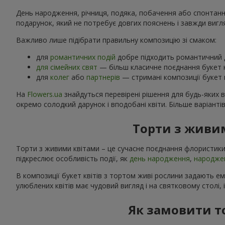
День народження, річниця, подяка, побачення або спонтанний
подарунок, який не потребує довгих пояснень і завжди вигл
Важливо лише підібрати правильну композицію зі смаком:
для
романтичних подій
добре підходить романтичний д
для сімейних свят
— більш класичне поєднання букет к
для
колег
або
партнерів
— стримані композиції букет к
На
Flowers.ua
знайдуться перевірені рішення для будь-яких 
окремо солодкий дарунок і вподобані квіти. Більше варіанті
Торти з живим
Торти з живими квітами – це сучасне поєднання флористики
підкреслює особливість події, як
день народження
,
народже
В композиції букет квітів з тортом живі рослини задають е
улюблених квітів має чудовий вигляд і на святковому столі, 
Як замовити т