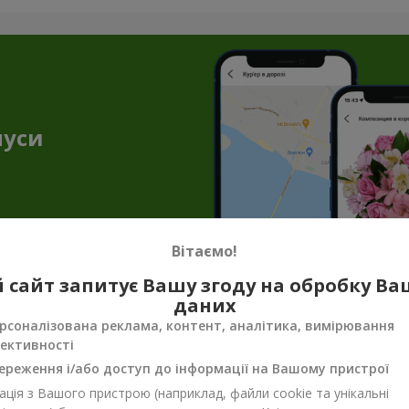
нуси
Вітаємо!
 сайт запитує Вашу згоду на обробку В
даних
овнення до квітів — торт як подарунок 
рсоналізована реклама, контент, аналітика, вимірювання
ективності
і створюють незабутню атмосферу. Але букет квітів з тортом доз
ішення, якщо ви збираєтесь в гості, готуєтесь до побачення або
ереження і/або доступ до інформації на Вашому пристрої
уття свята.
ція з Вашого пристрою (наприклад, файли cookie та унікальні