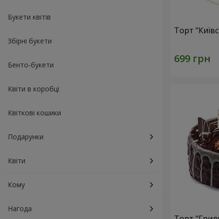
Букети квітів
Торт "Київ
Збірні букети
Бенто-букети
Квіти в коробці
Квіткові кошики
Подарунки
Квіти
Кому
Нагода
Торт "Грил