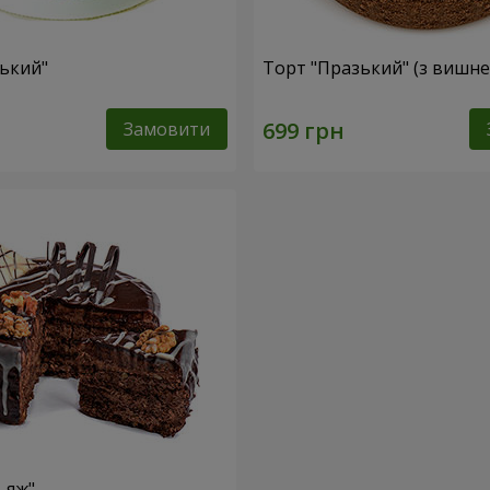
ський"
Торт "Празький" (з вишн
Замовити
ьяж"