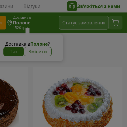
газини
Відгуки
Зв’яжіться з нами
Доставка в
и
Полоне
Статус замовлення
1520 грн
Доставка в
Полоне
?
Так
Змінити