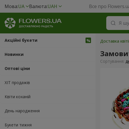
Мова:
UA
Валюта:
UAH
Все про Flowers.u
Акційні букети
Доставка квіт
Замови
Новинки
Сортування:
д
Оптові ціни
ХІТ продажів
Квіти коханій
День народження
Букети тижня