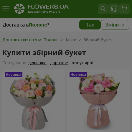
Доставка в
Полоне
?
Так
Змінити
Доставка в
Полоне
|
1520 грн
Доставка квітів у м. Полоне
> Квіти > Збірний букет
Купити збірний букет
Сортування:
дешевше
дорожче
популярні