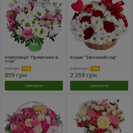
Композиція “Промінчики в
Кошик "Закоханий сад"
очах”
954 грн
2 824 грн
Замовити
Замовити