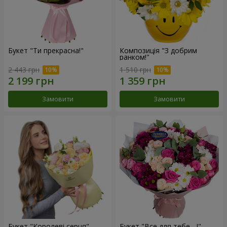
Букет "Ти прекрасна!"
Композиція "З добрим
ранком!"
2 443 грн
1 510 грн
Замовити
Замовити
Букет "Королеві серця"
Букет "Все для тебе ...!"