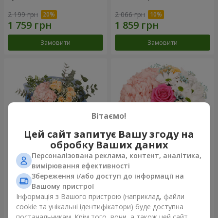
2 199 грн
2 066 грн
Замовити
Замовити
Вітаємо!
Цей сайт запитує Вашу згоду на
обробку Ваших даних
Персоналізована реклама, контент, аналітика,
Букет "Світ починається з
Квіти в коробці "Щастя не
вимірювання ефективності
мами"
оминеш"
Збереження і/або доступ до інформації на
1 941 грн
1 528 грн
Вашому пристрої
Інформація з Вашого пристрою (наприклад, файли
cookie та унікальні ідентифікатори) буде доступна
Замовити
Замовити
постачальникам. Крім того, вони, а також цей сайт