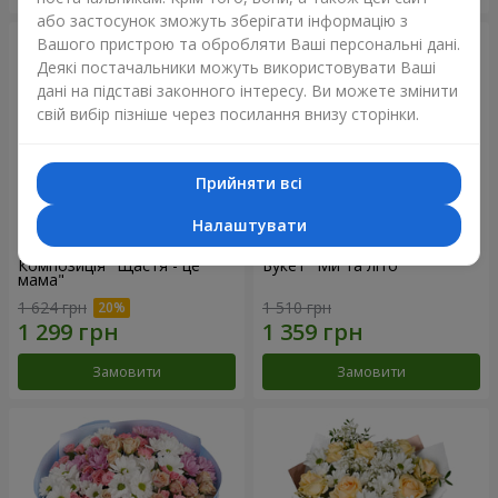
або застосунок зможуть зберігати інформацію з
Вашого пристрою та обробляти Ваші персональні дані.
Деякі постачальники можуть використовувати Ваші
дані на підставі законного інтересу. Ви можете змінити
свій вибір пізніше через посилання внизу сторінки.
Прийняти всі
Налаштувати
Композиція "Щастя - це
Букет "Ми та літо"
мама"
1 624 грн
1 510 грн
Замовити
Замовити