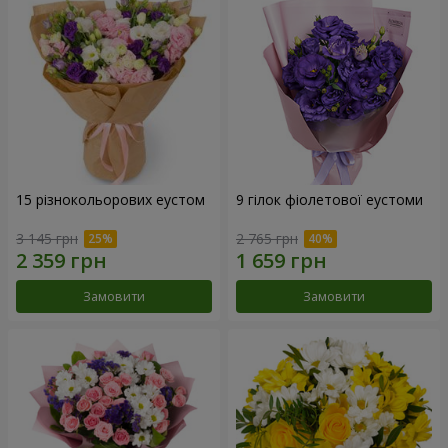
15 різнокольорових еустом
9 гілок фіолетової еустоми
3 145 грн
2 765 грн
Замовити
Замовити