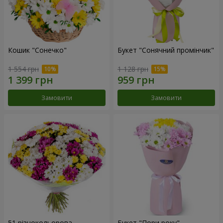
Кошик "Сонечко"
Букет "Сонячний промінчик"
1 554 грн
1 128 грн
Замовити
Замовити
51 різнокольорова
Букет "Пори року"