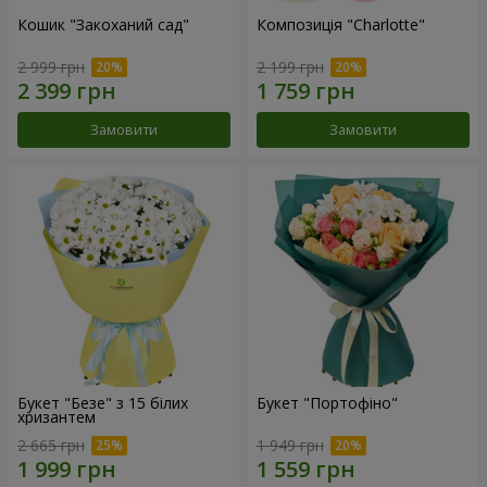
Кошик "Закоханий сад"
Композиція "Charlotte"
2 999 грн
2 199 грн
Замовити
Замовити
Букет "Безе" з 15 білих
Букет "Портофіно"
хризантем
2 665 грн
1 949 грн