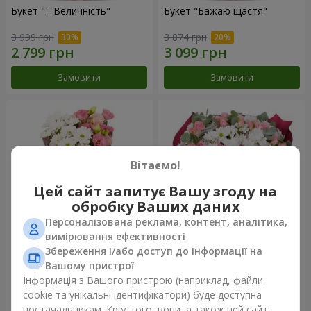
Букет "Її Величність"
Букет "Бажаю щастя"
3 999 грн
3 874 грн
Замовити
Замовити
Вітаємо!
Цей сайт запитує Вашу згоду на
обробку Ваших даних
Персоналізована реклама, контент, аналітика,
вимірювання ефективності
Збереження і/або доступ до інформації на
Букет "Юмокі"
Букет "Чарівність ніжності"
Вашому пристрої
1 175 грн
3 199 грн
Інформація з Вашого пристрою (наприклад, файли
cookie та унікальні ідентифікатори) буде доступна
постачальникам. Крім того, вони, а також цей сайт