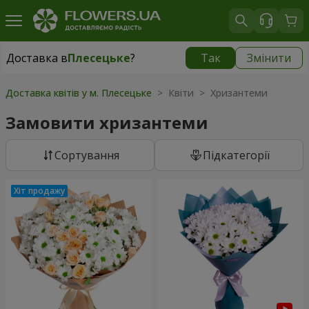
Доставка в
Плесецьке
?
Так
Змінити
Доставка в
Плесецьке
|
безкоштовно
Доставка квітів у м. Плесецьке
> Квіти > Хризантеми
Замовити хризантеми
Сортування
Підкатегорії