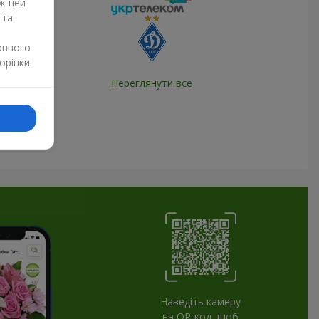
ж цей
 та
онного
орінки.
Переглянути все
Наведіть камеру
на QR-код, щоб