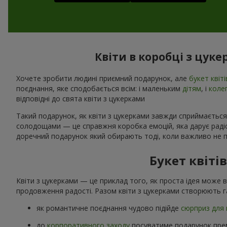
Квіти в коробці з цуке
Хочете зробити людині приємний подарунок, але
букет квіті
поєднання, яке сподобається всім: і маленьким
дітям
, і
коле
відповідні до свята квіти з цукерками
Такий подарунок, як квіти з цукерками завжди сприймається
солодощами — це справжня коробка емоцій, яка дарує радіст
доречний подарунок який обирають тоді, коли важливо не п
Букет квіті
Квіти з цукерками — це приклад того, як проста ідея може 
продовження радості. Разом квіти з цукерками створюють г
як романтичне поєднання чудово підійде
сюрприз для 
до
корпоративного заходу
посуватиме подарунок прем