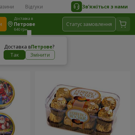
газини
Відгуки
Зв’яжіться з нами
Доставка в
и
Петрове
Статус замовлення
640 грн
Доставка в
Петрове
?
Так
Змінити