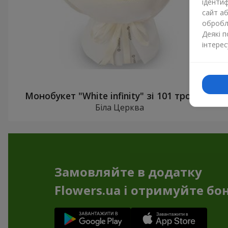
ідентиф
сайт а
обробля
Деякі 
інтерес
Монобукет "White infinity" зі 101 троянди
Біла Церква
Замовляйте в додатку
Flowers.ua і отримуйте бо