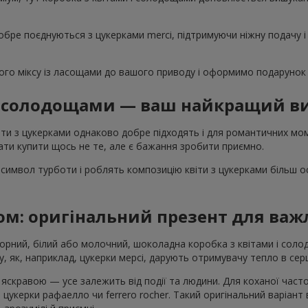
обре поєднуються з цукерками merci, підтримуючи ніжну подачу і
го міксу із ласощами до вашого приводу і оформимо подарунок 
 і солодощами — ваш найкращий ви
ти з цукерками однаково добре підходять і для романтичних моме
ти купити щось не те, але є бажання зробити приємно.
символ турботи і роблять композицію квіти з цукерками більш 
ом: оригінальний презент для ва
Чорний, білий або молочний, шоколадна коробка з квітами і со
, як, наприклад, цукерки мерсі, дарують отримувачу тепло в серц
скравою — усе залежить від події та людини. Для коханої част
 цукерки рафаелло чи ferrero rocher. Такий оригінальний варіант