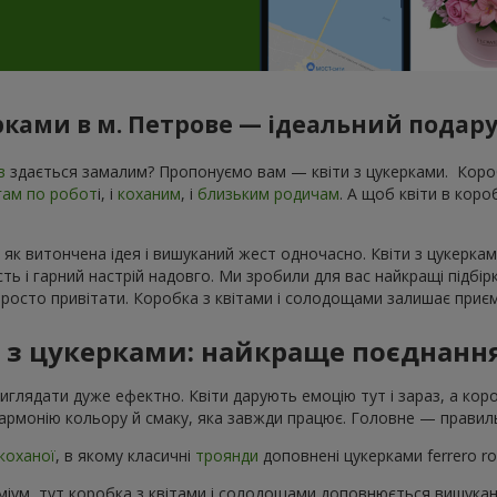
рками в м. Петрове — ідеальний подару
в
здається замалим? Пропонуємо вам — квіти з цукерками. Короб
гам по робот
і, і
коханим
, і
близьким родичам
. А щоб квіти в кор
 як витончена ідея і вишуканий жест одночасно. Квіти з цукеркам
ь і гарний настрій надовго. Ми зробили для вас найкращі підбір
росто привітати. Коробка з квітами і солодощами залишає приєм
в з цукерками: найкраще поєднанн
виглядати дуже ефектно. Квіти дарують емоцію тут і зараз, а ко
армонію кольору й смаку, яка завжди працює. Головне — правиль
коханої
, в якому класичні
троянди
доповнені цукерками ferrero r
іум, тут коробка з квітами і солодощами доповнюється вишука