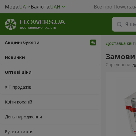
Мова:
UA
Валюта:
UAH
Все про Flowers.u
Акційні букети
Доставка квіт
Замовит
Новинки
Сортування:
д
Оптові ціни
ХІТ продажів
Квіти коханій
День народження
Букети тижня