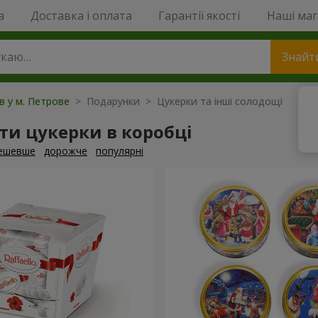
a
Доставка і оплата
Гарантії якості
Наші ма
Знайт
ів у м. Петрове
> Подарунки > Цукерки та інші солодощі
и цукерки в коробці
ешевше
дорожче
популярні