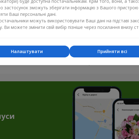
ікатори) буде доступна постачальникам. Крім того, вони, а тако
бо застосунок зможуть зберігати інформацію з Вашого пристрою
ти Ваші персональні дані.
постачальники можуть використовувати Ваші дані на підставі зак
у. Ви можете змінити свій вибір пізніше через посилання внизу ст
Налаштувати
Прийняти всі
Усі фото доставок
Замовити цей товар
нуси