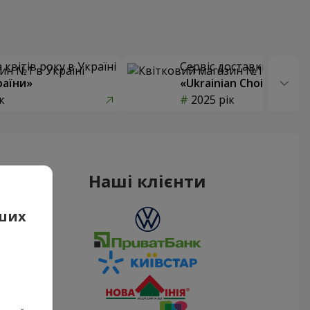
квітів року в Україні
Сервіс доставки квітів
раїни»
«Ukrainian Choice»
к
2025 рік
Наші клієнти
аших