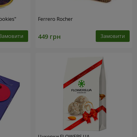
ookies"
Ferrero Rocher
Замовити
Замовити
Цукерки FLOWERS.UA