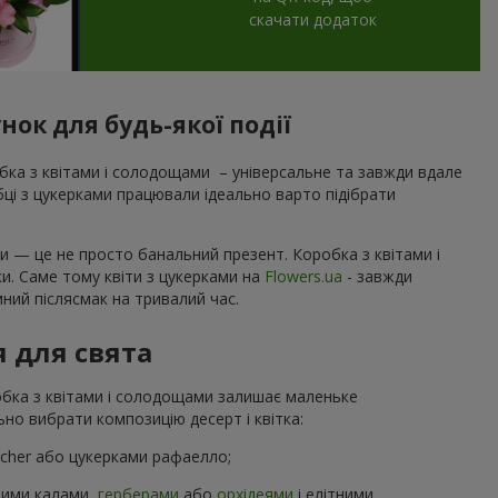
скачати додаток
нок для будь-якої події
ка з квітами і солодощами – універсальне та завжди вдале
обці з цукерками працювали ідеально варто підібрати
и — це не просто банальний презент. Коробка з квітами і
ки. Саме тому квіти з цукерками на
Flowers.ua
- завжди
ний післясмак на тривалий час.
я для свята
робка з квітами і солодощами залишає маленьке
но вибрати композицію десерт і квітка:
ocher або цукерками рафаелло;
ними калами,
герберами
або
орхідеями
і елітними