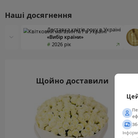
Наші досягнення
Доставка квітів року в Україні
«Вибір країни»
2026 рік
Щойно доставили
Цей
Пе
еф
Зб
Інформа