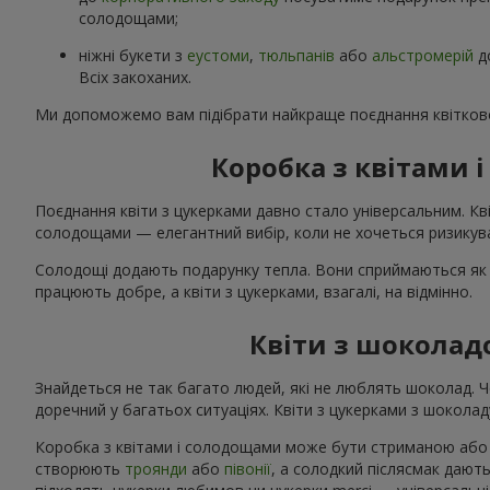
солодощами;
ніжні букети з
еустоми
,
тюльпанів
або
альстромерій
д
Всіх закоханих.
Ми допоможемо вам підібрати найкраще поєднання квітково
Коробка з квітами
Поєднання квіти з цукерками давно стало універсальним. Кві
солодощами — елегантний вибір, коли не хочеться ризикува
Солодощі додають подарунку тепла. Вони сприймаються як 
працюють добре, а квіти з цукерками, взагалі, на відмінно.
Квіти з шоколад
Знайдеться не так багато людей, які не люблять шоколад. 
доречний у багатьох ситуаціях. Квіти з цукерками з шоколаду
Коробка з квітами і солодощами може бути стриманою або я
створюють
троянди
або
півонії
, а солодкий післясмак дають