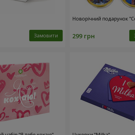
Новорічний подарунок "C
Замовити
 набір "Я тебе кохаю"
Цукерки "Milka"