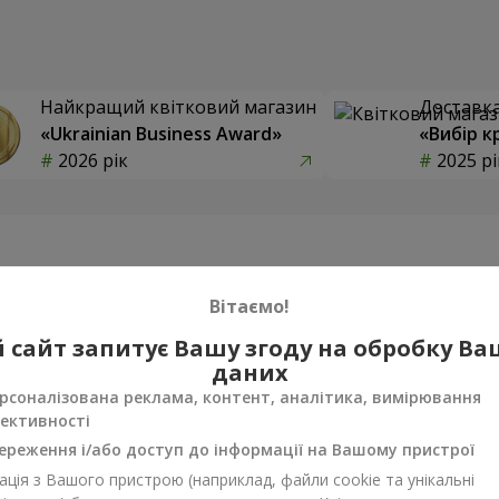
Найкращий квітковий магазин
Доставка 
«Ukrainian Business Award»
«Вибір к
2026 рік
2025 рі
Фотогалерея
Вітаємо!
 сайт запитує Вашу згоду на обробку В
даних
рсоналізована реклама, контент, аналітика, вимірювання
ективності
ереження і/або доступ до інформації на Вашому пристрої
ція з Вашого пристрою (наприклад, файли cookie та унікальні