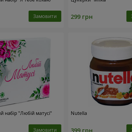
Замовити
 набір "Любій матусі"
Nutella
Замовити