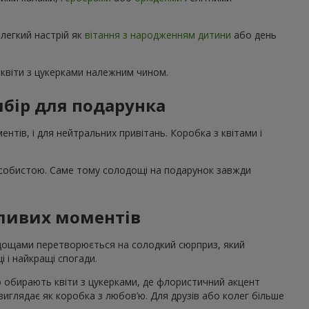
 легкий настрій як
вітання з народженням дитини
або день
квіти з цукерками належним чином.
бір для подарунка
нтів, і для нейтральних привітань. Коробка з квітами і
особистою. Саме тому солодощі на подарунок завжди
жливих моментів
лодощами перетворюється на солодкий сюрприз, який
і і найкращі спогади.
о обирають квіти з цукерками, де флористичний акцент
 виглядає як коробка з любов’ю. Для друзів або колег більше