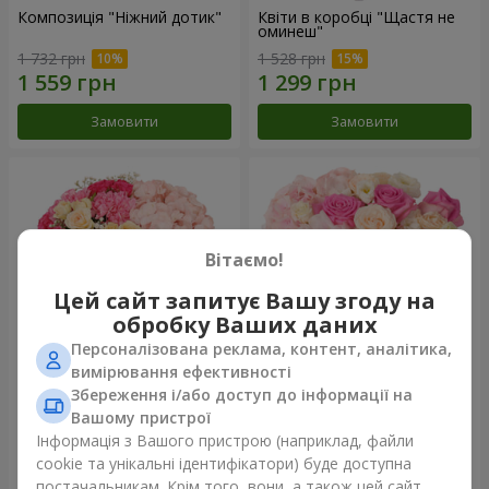
Композиція "Ніжний дотик"
Квіти в коробці "Щастя не
оминеш"
1 732 грн
1 528 грн
Замовити
Замовити
Вітаємо!
Цей сайт запитує Вашу згоду на
обробку Ваших даних
Персоналізована реклама, контент, аналітика,
вимірювання ефективності
Збереження і/або доступ до інформації на
Квіти в коробці "Соломія"
Композиція "Barbie"
Вашому пристрої
2 066 грн
2 345 грн
Інформація з Вашого пристрою (наприклад, файли
cookie та унікальні ідентифікатори) буде доступна
постачальникам. Крім того, вони, а також цей сайт