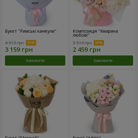
Букет "Римські канікули"
Композиція "Хмарина
любові"
4 513 грн
3 513 грн
Замовити
Замовити
Букет "Мерікей"
Букет "Adele"