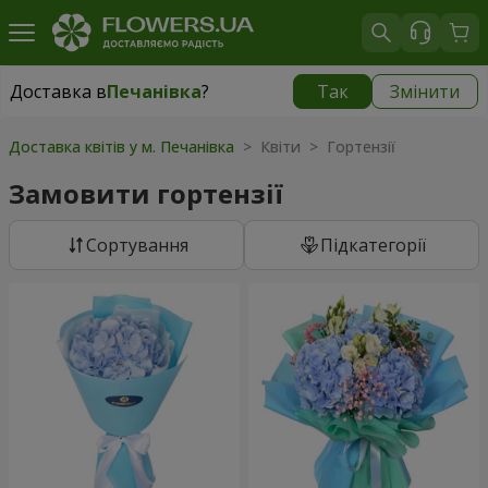
Доставка в
Печанівка
?
Так
Змінити
Доставка в
Печанівка
|
1233 грн
Доставка квітів у м. Печанівка
> Квіти > Гортензії
Замовити гортензії
Сортування
Підкатегорії