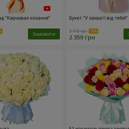
нд "Карнавал кохання"
Букет "У захваті від тебе!"
2 775 грн
Замовити
янда
51 різнокольорова троян