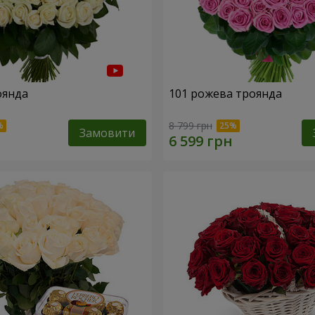
оянда
101 рожева троянда
8 799 грн
Замовити