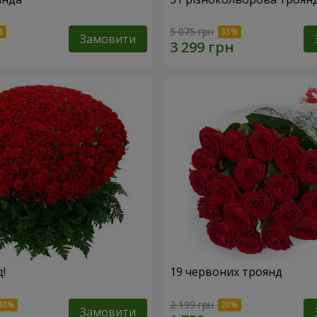
5 075 грн
Замовити
!
19 червоних троянд
2 199 грн
Замовити