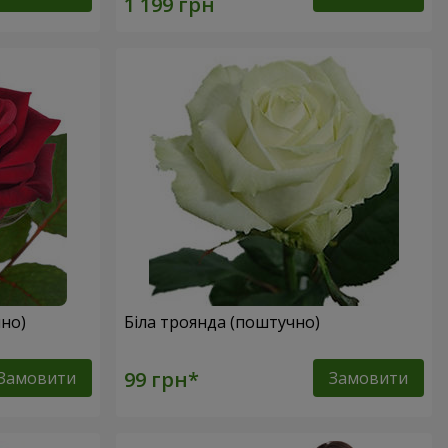
но)
Біла троянда (поштучно)
Замовити
Замовити