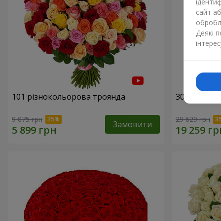
ідентиф
сайт а
обробля
Деякі 
інтерес
101 різнокольорова троянда
301 червон
9 075 грн
29 629 грн
Замовити