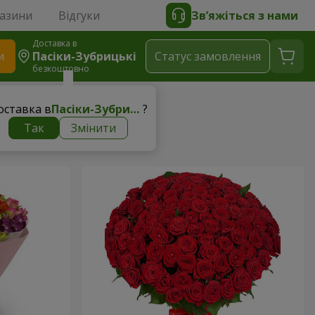
газини
Відгуки
Зв’яжіться з нами
Доставка в
и
Пасіки-Зубрицькі
Статус замовлення
безкоштовно
оставка в
Пасіки-Зубрицькі
?
Так
Змінити