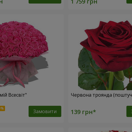
мій Всесвіт"
Червона троянда (поштуч
Замовити