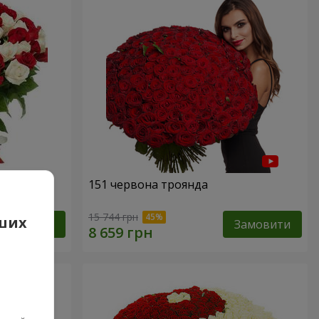
а
151 червона троянда
15 744 грн
аших
Замовити
Замовити