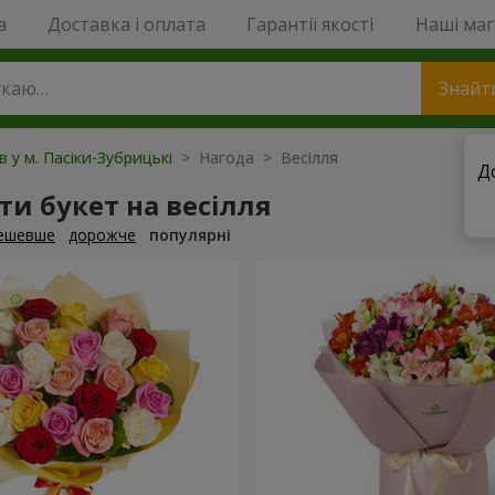
a
Доставка і оплата
Гарантії якості
Наші ма
Знайт
в у м. Пасіки-Зубрицькі
> Нагода > Весілля
Д
и букет на весілля
ешевше
дорожче
популярні