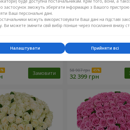
ікатори) буде доступна постачальникам. Крім того, вони, а тако
бо застосунок зможуть зберігати інформацію з Вашого пристрою
ти Ваші персональні дані.
постачальники можуть використовувати Ваші дані на підставі зак
у. Ви можете змінити свій вибір пізніше через посилання внизу ст
Налаштувати
Прийняти всі
а троянда
501 червона троянда
58 907 грн
Замовити