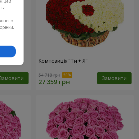
ж цей
 та
онного
орінки.
Композиція "Ти + Я"
54 718 грн
Замовити
Замовити