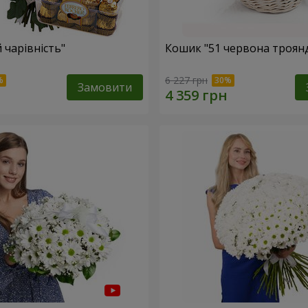
 чарівність"
Кошик "51 червона троян
6 227 грн
Замовити