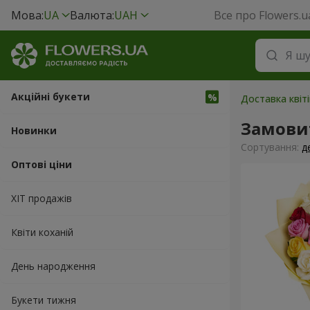
Мова:
UA
Валюта:
UAH
Все про Flowers.u
Акційні букети
Доставка квіті
Замовит
Новинки
Сортування:
д
Оптові ціни
ХІТ продажів
Квіти коханій
День народження
Букети тижня