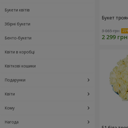
Букети квітів
Букет троя
Збірні букети
3 065 грн
Бенто-букети
Квіти в коробці
Квіткові кошики
Подарунки
Квіти
Кому
Нагода
51 біла тро