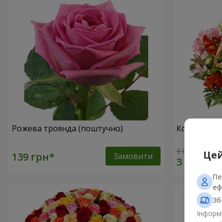
Рожева троянда (поштучно)
Кошик альс
3 834 грн
Цей
Замовити
Пе
еф
Зб
Інформа