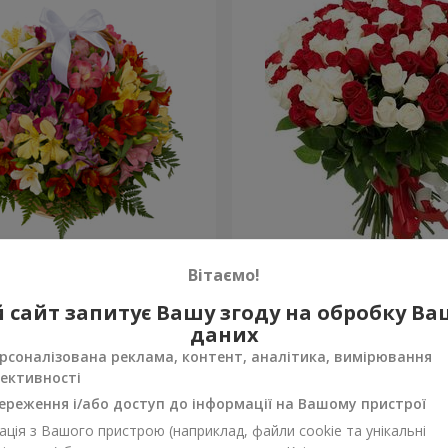
тромерій "Акварель"
101 червона і біла троянд
Вітаємо!
6 554 грн
 сайт запитує Вашу згоду на обробку В
Замовити
даних
рсоналізована реклама, контент, аналітика, вимірювання
ективності
ереження і/або доступ до інформації на Вашому пристрої
ція з Вашого пристрою (наприклад, файли cookie та унікальні