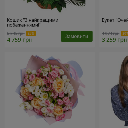
Кошик "З найкращими
Букет "Очей
побажаннями!"
6 345 грн
4 074 грн
Замовити