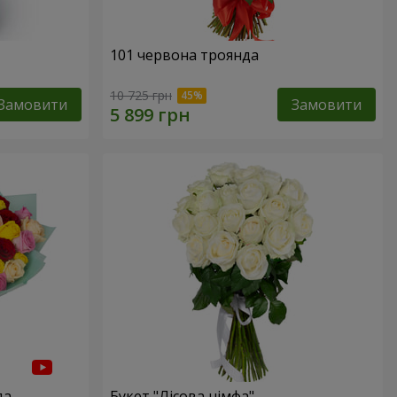
101 червона троянда
10 725 грн
Замовити
Замовити
да
Букет "Лісова німфа"