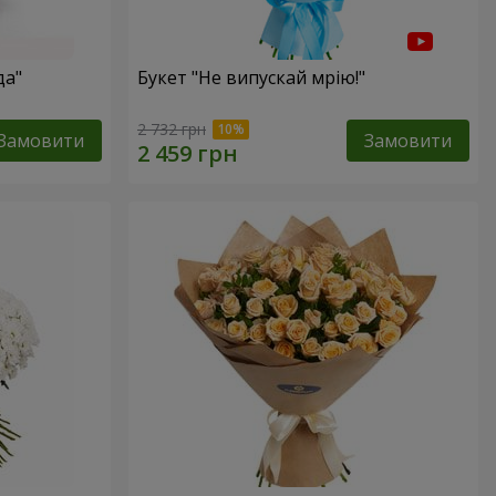
да"
Букет "Не випускай мрію!"
2 732 грн
Замовити
Замовити