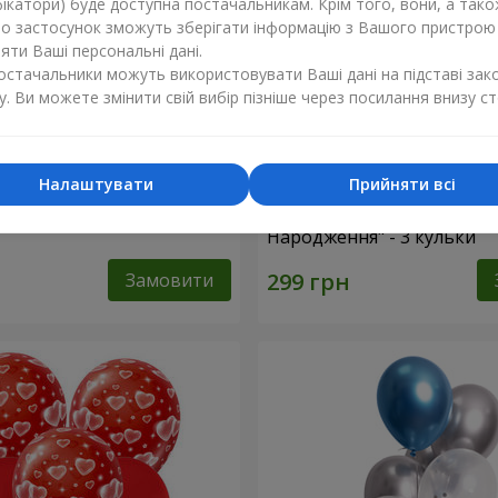
ікатори) буде доступна постачальникам. Крім того, вони, а тако
бо застосунок зможуть зберігати інформацію з Вашого пристрою
ти Ваші персональні дані.
постачальники можуть використовувати Ваші дані на підставі зак
у. Ви можете змінити свій вибір пізніше через посилання внизу ст
Налаштувати
Прийняти всі
льок "Коханій Матусі!" - 5
Колекція кульок "З Днем
Народження" - 3 кульки
Замовити