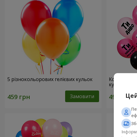
5 різнокольорових гелієвих кульок
Колекція ку
кульок
Цей
Замовити
Пе
еф
Зб
Інформа