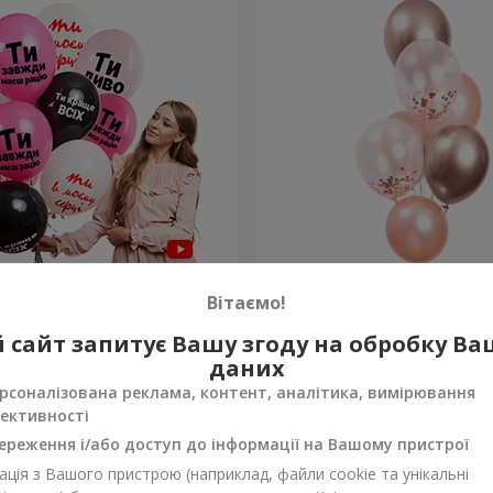
льок для неї "Ти диво!" - 5
Фонтан куль "Ніжність"
Вітаємо!
 сайт запитує Вашу згоду на обробку В
Замовити
даних
рсоналізована реклама, контент, аналітика, вимірювання
ективності
ереження і/або доступ до інформації на Вашому пристрої
ція з Вашого пристрою (наприклад, файли cookie та унікальні