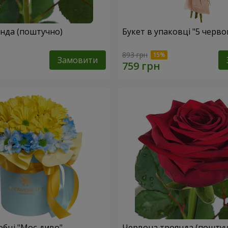
Жовта троянда (поштучно)
Букет в упаковці "5 черв
893 грн
Замовити
обці "Моє диво"
Червона троянда (поштуч