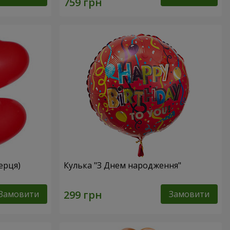
серця)
Кулька "З Днем народження"
Замовити
Замовити