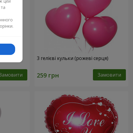
ж цей
 та
онного
орінки.
3 гелієві кульки (рожеві серця)
Замовити
Замовити