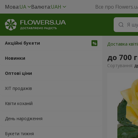
Мова:
UA
Валюта:
UAH
Все про Flowers.u
Акційні букети
Доставка квіті
до 700 
Новинки
Сортування:
д
Оптові ціни
ХІТ продажів
Квіти коханій
День народження
Букети тижня