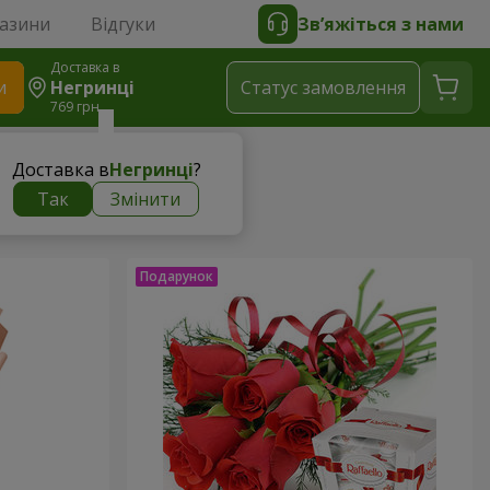
газини
Відгуки
Зв’яжіться з нами
Доставка в
и
Негринці
Статус замовлення
769 грн
Доставка в
Негринці
?
Так
Змінити