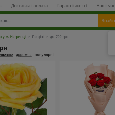
a
Доставка і оплата
Гарантії якості
Наші ма
Знайт
в у м. Негринці
> По ціні > до 700 грн
грн
ешевше
дорожче
популярні