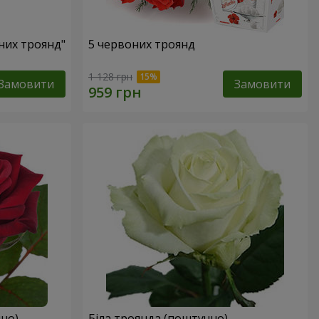
оних троянд"
5 червоних троянд
1 128 грн
Замовити
Замовити
но)
Біла троянда (поштучно)