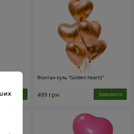
Фонтан куль “Golden hearts”
аших
Замовити
Замовити