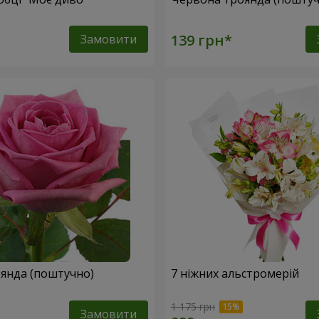
Замовити
янда (поштучно)
7 ніжних альстромерій
1 175 грн
Замовити