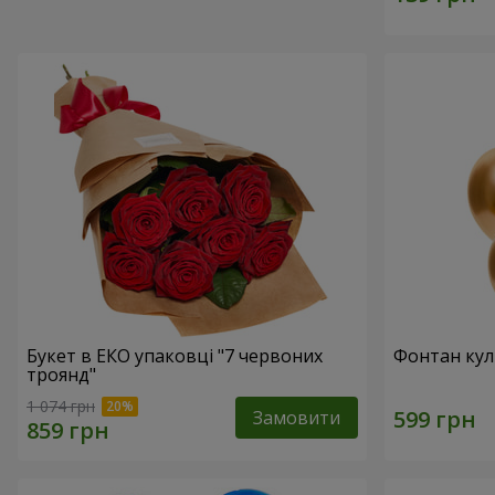
Букет в ЕКО упаковці "7 червоних
Фонтан куль
троянд"
1 074 грн
Замовити