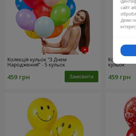
ідентиф
сайт а
обробля
Деякі 
інтерес
Колекція кульок "З Днем
Колекція ку
Народження!" - 5 кульок
кульок
Замовити