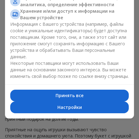
возраста
, так и
для любимых женщин
, и даже
для коллег по
аналитика, определение эффективности
работе
в определенных случаях. Такой подарок
Хранение и/или доступ к информации на
подчеркивает искреннюю заботу, уют и желание сделать
Вашем устройстве
человеку приятно. На
flowers.ua
можно найти
Информация с Вашего устройства (например, файлы
разнообразные предложения на любой вкус и бюджет,
cookie и уникальные идентификаторы) будет доступна
чтобы сделать подарок в г. Мировка незабываемым.
поставщикам. Кроме того, они, а также этот сайт или
приложение смогут сохранять информацию с Вашего
Как мягкая игрушка
устройства и обрабатывать Ваши персональные
данные.
подчеркивает эмоции вместе
Некоторые поставщики могут использовать Ваши
с цветами
данные на основании законного интереса. Вы можете
изменить свой выбор позже по ссылке внизу страницы.
Букет с игрушкой — универсальное и всегда удачное
решение. Такое сочетание удваивает эмоции и позволяет
их обновлять в памяти каждый раз, когда плюшевый друг
Принять все
попадает в поле зрения. Вместе букет с игрушкой
работают идеально. Цветы и игрушка создают баланс
Настройки
между красотой и нежностью, а также оставляют
приятный подарок на долгие годы.
Приятные на ощупь игрушки вызывают чувство
спокойствия и домашнего уюта. Поэтому букет с игрушкой