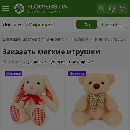
Доставка в
Мировка
?
Да
Сменить
Доставка в
Мировка
|
800 грн
Доставка цветов в г. Мировка
> Подарки > Мягкие игрушки
Заказать мягкие игрушки
Cортировка:
дешевые
дорогие
популярные