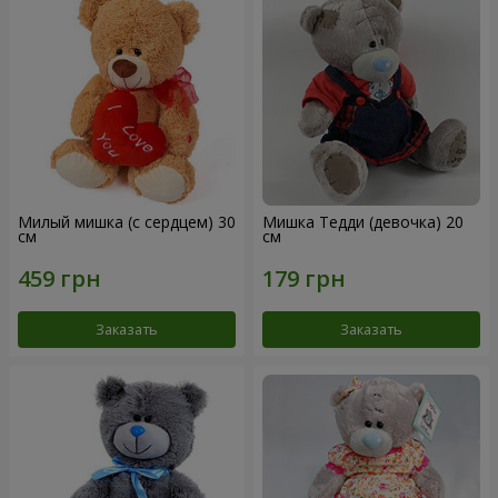
Милый мишка (с сердцем) 30
Мишка Тедди (девочка) 20
см
см
Заказать
Заказать