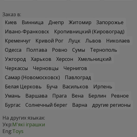
Заказ в:
Киев
Винница
Днепр
Житомир
Запорожье
Ивано-Франковск
Кропивницкий (Кировоград)
Кременчуг
Кривой Рог
Луцк
Львов
Николаев
Одесса
Полтава
Ровно
Сумы
Тернополь
Ужгород
Харьков
Херсон
Хмельницкий
Черкассы
Черновцы
Чернигов
Самар (Новомосковск)
Павлоград
Белая Церковь
Буча
Васильков
Ирпень
Умань
Варшава
Прага
Вена
Берлин
Ревное
Бургас
Солнечный берег
Варна
другие регионы
На других языках:
Укр:
М'які іграшки
Eng:
Toys