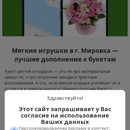
Мягкие игрушки в г. Мировка —
лучшее дополнение к букетам
Букет цветов в подарок — это не про материальные
ценности, а про искренние эмоции и приятные
воспоминания. А что, если мягкая игрушка усиливает их и
остается в памяти надолго? Именно поэтому букет с
игрушкой стал одним из самых популярных вариантов
Здравствуйте!
подарка — простого, искреннего и очень теплого. Когда к
цветам добавляется плюшевый мишка, зайчик или другой
Этот сайт запрашивает у Вас
персонаж, подарок «букет с игрушкой» оставляет больше
согласие на использование
воспоминаний.
Ваших данных
Букет с игрушкой подходит как для
девочек младшего
Персонализированная реклама и контент,