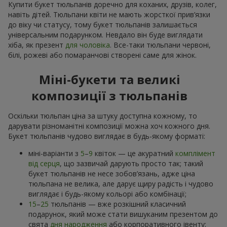
Купити букет тюльпанів доречно для коханих, друзів, колег,
навіть дітей. Тюльпани квіти не мають жорсткої прив’язки
до віку чи статусу, тому букет тюльпанів залишається
універсальним подарунком. Невдало він буде виглядати
хіба, як презент
для чоловіка
. Все-таки тюльпани червоні,
білі, рожеві або помаранчові створені саме для жінок.
Міні-букети та великі
композиції з тюльпанів
Оскільки тюльпан ціна за штуку доступна кожному, то
дарувати різноманітні композиції можна хоч кожного дня.
Букет тюльпанів чудово виглядає в будь-якому форматі:
міні-варіанти з
5
–
9
квіток — це акуратний
комплімент
від серця
, що зазвичай дарують просто так; такий
букет тюльпанів не несе зобов’язань, адже ціна
тюльпана не велика, але дарує щиру радість і чудово
виглядає і будь-якому кольорі або комбінації;
15
–
25
тюльпанів — вже розкішний класичний
подарунок, який може стати вишуканим презентом до
свята
дня народження
або корпоративного івенту;