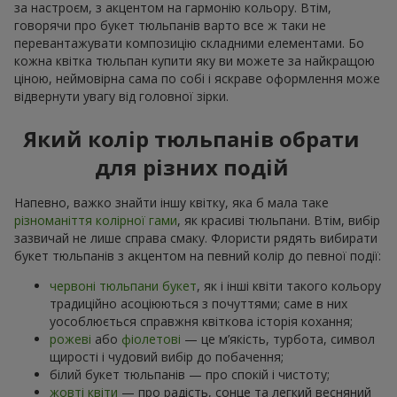
за настроєм, з акцентом на гармонію кольору. Втім,
говорячи про букет тюльпанів варто все ж таки не
перевантажувати композицію складними елементами. Бо
кожна квітка тюльпан купити яку ви можете за найкращою
ціною, неймовірна сама по собі і яскраве оформлення може
відвернути увагу від головної зірки.
Який колір тюльпанів обрати
для різних подій
Напевно, важко знайти іншу квітку, яка б мала таке
різноманіття колірної гами
, як красиві тюльпани. Втім, вибір
зазвичай не лише справа смаку. Флористи рядять вибирати
букет тюльпанів з акцентом на певний колір до певної події:
червоні тюльпани букет
, як і інші квіти такого кольору
традиційно асоціюються з почуттями; саме в них
уособлюється справжня квіткова історія кохання;
рожеві
або
фіолетові
— це м’якість, турбота, символ
щирості і чудовий вибір до побачення;
білий букет тюльпанів — про спокій і чистоту;
жовті квіти
— про радість, сонце та легкий весняний