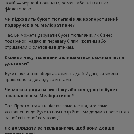
подій — червоні тюльпани, рожеві або всі відтінки
фіолетового.
Чи підходить букет тюльпанів як корпоративний
подарунок в м. Меліоративне?
Так. Ви можете дарувати букет тюльпанів, як бізнес
подарунок, надаючи перевагу білим, жовтим або
стриманим фіолетовим відтінкам.
Скільки часу тюльпани залишаються свіжими після
доставки?
Букет тюльпанів зберігає свіжість до 5-7 днів, за умови
правильного догляду за квітами.
Чи можна додати листівку або солодощі в букет
тюльпанів в м. Меліоративне?
Так. Просто вкажіть під час замовлення, яке саме
доповнення до букета вам потрібно і ми додамо презент до
вашої квіткової композиції
Як доглядати за тюльпанами, щоб вони довше
стояли у вазі?