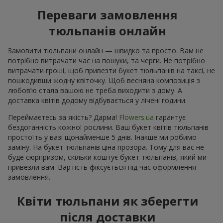
Переваги замовлення
тюльпанів онлайн
Замовити тюльпани онлайн — швидко та просто. Вам не
потрібно витрачати час на пошуки, та черги. Не потрібно
витрачати гроші, щоб привезти букет тюльпанів на таксі, не
пошкодивши жодну квіточку. Щоб весняна композиція з
любов’ю стала вашою не треба виходити з дому. А
доставка квітів додому відбувається у лічені години.
Переймаєтесь за якість? Дарма!
Flowers.ua
гарантує
бездоганність кожної рослини. Ваш букет квітів тюльпанів
простоїть у вазі щонайменше 5 днів. Інакше ми робимо
заміну. На букет тюльпанів ціна прозора. Тому для вас не
буде сюрпризом, скільки коштує букет тюльпанів, який ми
привезли вам. Вартість фіксується під час оформлення
замовлення.
Квіти тюльпани як зберегти
після доставки