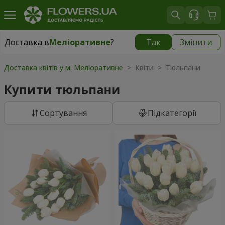
Доставка в
Меліоративне
?
Так
Змінити
Доставка в
Меліоративне
|
безкоштовно
Доставка квітів у м. Меліоративне
> Квіти > Тюльпани
Купити тюльпани
Сортування
Підкатегорії