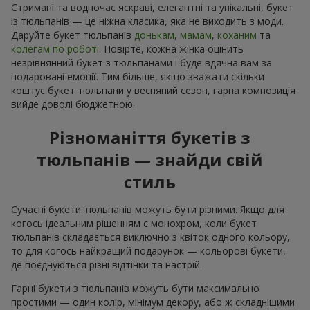
Стримані та водночас яскраві, елегантні та унікальні, букет
із тюльпанів — це ніжна класика, яка не виходить з моди.
Даруйте букет тюльпанів
донькам
,
мамам
,
коханим
та
колегам по роботі
. Повірте, кожна жінка оцінить
незрівнянний букет з тюльпанами і буде вдячна вам за
подаровані емоції. Тим більше, якщо зважати скільки
коштує букет тюльпани у весняний сезон, гарна композиція
вийде доволі бюджетною.
Різноманіття букетів з
тюльпанів — знайди свій
стиль
Сучасні букети тюльпанів можуть бути різними. Якщо для
когось ідеальним рішенням є монохром, коли букет
тюльпанів складається виключно з квіток одного кольору,
то для когось найкращий подарунок — кольорові букети,
де поєднуються різні відтінки та настрій.
Гарні букети з тюльпанів можуть бути максимально
простими — один колір, мінімум декору, або ж складнішими