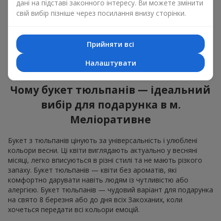
оновленням, щирістю та легкою радістю. У кожній пелюстці
дані на підставі законного інтересу. Ви можете змінити
— натуральна краса, у кожному стеблі — символ весни.
свій вибір пізніше через посилання внизу сторінки.
Ароматні композиції квіти тюльпани однаково доречні і в
романтичному жесті, і в дружньому подарунку. Букет
Прийняти всі
тюльпанів не зобов'язує, але залишає після себе відчуття
радості та турботи. Саме тому букет квітів тюльпани — це
Налаштувати
завжди влучний вибір в будь-якій життєвій ситуації.
Чому букет тюльпанів — ідеальний
вибір для подарунка в м.
Меліоративне
Букет з тюльпанів цінують за універсальність і улюблені
кольори весни. Ці квіти виглядають актуально у весняні
місяці, легко вписуються в різні стилі та не мають різкого
запаху. Букет тюльпанів — квіти без ароматів, які
комфортно дарувати навіть людям із чутливістю або
алергією. Букет тюльпанів — чудовий варіант для подарунка
на свято 8 березня або до дня всіх Закоханих, коли
хочеться передати всі кольори емоцій.