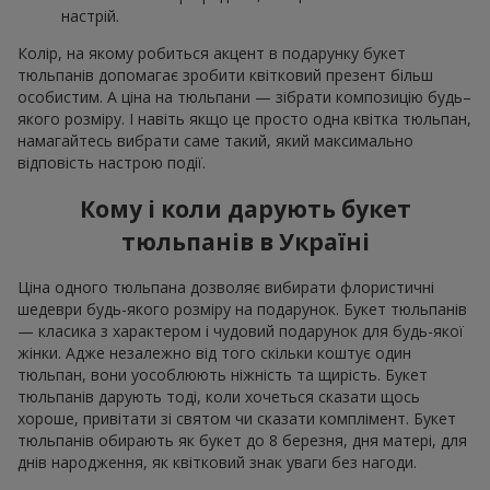
настрій.
Колір, на якому робиться акцент в подарунку букет
тюльпанів допомагає зробити квітковий презент більш
особистим. А ціна на тюльпани — зібрати композицію будь–
якого розміру. І навіть якщо це просто одна квітка тюльпан,
намагайтесь вибрати саме такий, який максимально
відповість настрою події.
Кому і коли дарують букет
тюльпанів в Україні
Ціна одного тюльпана дозволяє вибирати флористичні
шедеври будь-якого розміру на подарунок. Букет тюльпанів
— класика з характером і чудовий подарунок для будь-якої
жінки. Адже незалежно від того скільки коштує один
тюльпан, вони уособлюють ніжність та щирість. Букет
тюльпанів дарують тоді, коли хочеться сказати щось
хороше, привітати зі святом чи сказати комплімент. Букет
тюльпанів обирають як букет до 8 березня, дня матері, для
днів народження, як квітковий знак уваги без нагоди.