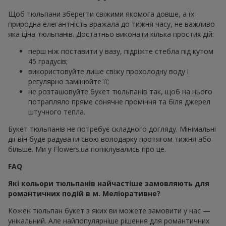
Щоб тюльпани зберегти свіжими якомога довше, а їх
природна елегантність вражала до тижня часу, не важливо
яка ціна тюльпанів. Достатньо виконати кілька простих дій:
перш ніж поставити у вазу, підріжте стебла під кутом
45 градусів;
використовуйте лише свіжу прохолодну воду і
регулярно замінюйте її;
не розташовуйте букет тюльпанів так, щоб на нього
потрапляло пряме сонячне проміння та біля джерел
штучного тепла.
Букет тюльпанів не потребує складного догляду. Мінімальні
дії він буде радувати свою володарку протягом тижня або
більше. Ми у Flowers.ua попіклувались про це.
FAQ
Які кольори тюльпанів найчастіше замовляють для
романтичних подій в м. Меліоративне?
Кожен тюльпан букет з яких ви можете замовити у нас —
унікальний. Але найпопулярніше рішення для романтичних