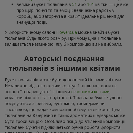
великий букет тюльпанів з
51
або
101
квітки — це вже
про щирі почуття та емоції; величезна радість у
коробці або загорнута в крафт ідеальне рішення для
значущої події.
У флористичному салоні
Flowers.ua
можна знайти букет
тюльпанів будь-якого розміру. При чому ціна 1 тюльпана
залишається незмінною, яку б композицію ви не вибрали.
Авторські поєднання
тюльпанів з іншими квітами
Букет тюльпанів може бути доповнений і іншими квітами.
Незалежно від того скільки коштує 1 тюльпан, вони не
погано “товаришують" з іншими
сезонними квітами
,
додаючи ніжності та тендітності. Тюльпани букет чудово
поєднуються з ірисами, еустомою, трояндами чи
гіпсофілою, що надає композиції об'єму та легкості. Ціна
тюльпанів на 8 березня в таких ароматних шедеврах може
бути трохи вищою. Особливо якщо до втілення композиції
тюльпани букети підключається ручна робота флориста.