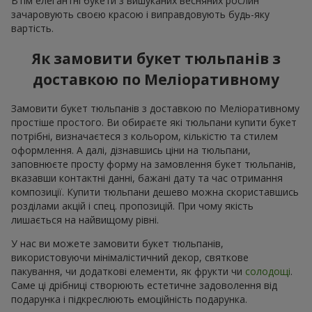
Втім елегантні букети з вишуканих весняних рослин
зачаровують своєю красою і виправдовують будь-яку
вартість.
Як замовити букет тюльпанів з
доставкою по Меліоративному
Замовити букет тюльпанів з доставкою по Меліоративному
простіше простого. Ви обираєте які тюльпани купити букет
потрібні, визначаєтеся з кольором, кількістю та стилем
оформлення. А далі, дізнавшись ціни на тюльпани,
заповнюєте просту форму на замовлення букет тюльпанів,
вказавши контактні данні, бажані дату та час отримання
композиції. Купити тюльпани дешево можна скориставшись
розділами акцій і спец. пропозицій. При чому якість
лишається на найвищому рівні.
У нас ви можете замовити букет тюльпанів,
використовуючи мінімалістичний декор, святкове
пакування, чи додаткові елементи, як фрукти чи
солодощі
.
Саме ці дрібниці створюють естетичне задоволення від
подарунка і підкреслюють емоційність подарунка.