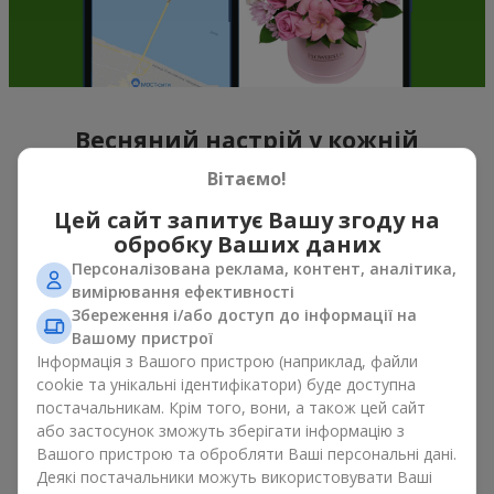
Весняний настрій у кожній
пелюстці
Вітаємо!
Цей сайт запитує Вашу згоду на
Якщо можна схарактеризувати весну назвою однієї квітки,
обробку Ваших даних
то це, беззаперечно
букет тюльпанів
. Букет тюльпанів —
саме ті квіти, з яких починається весняний настрій. Ніжні та
Персоналізована реклама, контент, аналітика,
тендітні, вони, не перевантажують простір, та можуть бути
вимірювання ефективності
подаровані, як до свята, так і просто на знак уваги. А якщо
Збереження і/або доступ до інформації на
порахувати скільки коштують тюльпани, то можна сказати,
Вашому пристрої
що їх можна дарувати весною хоч кожного дня. Навіть
Інформація з Вашого пристрою (наприклад, файли
тюльпан
у руках вже створює відчуття тепла, а букет
cookie та унікальні ідентифікатори) буде доступна
тюльпанів легко перетворюється на теплі емоції в упаковці.
постачальникам. Крім того, вони, а також цей сайт
або застосунок зможуть зберігати інформацію з
Саме тому весняні квіти тюльпани так часто обирають для
Вашого пристрою та обробляти Ваші персональні дані.
перших побачень, сімейних свят, знаків уваги без приводу.
Деякі постачальники можуть використовувати Ваші
Букет тюльпанів — весняна романтика, що асоціюється з