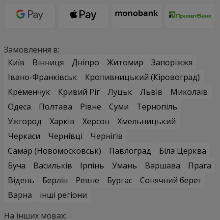
Замовлення в:
Київ
Вінниця
Дніпро
Житомир
Запоріжжя
Івано-Франківськ
Кропивницький (Кіровоград)
Кременчук
Кривий Ріг
Луцьк
Львів
Миколаїв
Одеса
Полтава
Рівне
Суми
Тернопіль
Ужгород
Харків
Херсон
Хмельницький
Черкаси
Чернівці
Чернігів
Самар (Новомосковськ)
Павлоград
Біла Церква
Буча
Васильків
Ірпінь
Умань
Варшава
Прага
Відень
Берлін
Ревне
Бургас
Сонячний берег
Варна
інші регіони
На інших мовах: