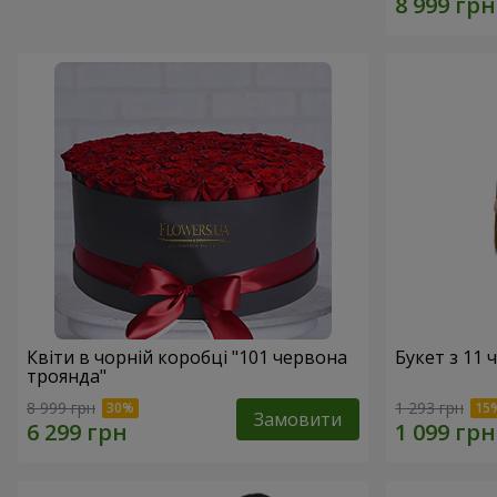
Квіти в чорній коробці "101 червона
Букет з 11
троянда"
8 999 грн
1 293 грн
Замовити