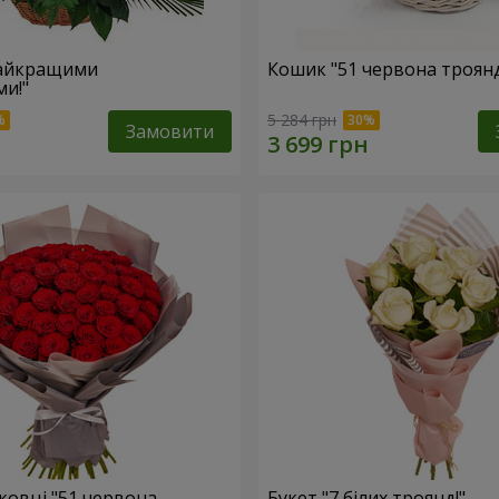
найкращими
Кошик "51 червона троян
и!"
5 284 грн
Замовити
ковці "51 червона
Букет "7 білих троянд!"