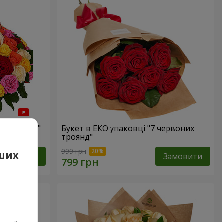
а троянда"
Букет в ЕКО упаковці "7 червоних
троянд"
999 грн
аших
Замовити
Замовити