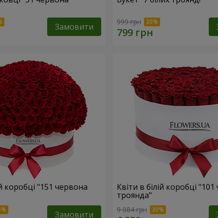
999 грн
Замовити
ій коробці "151 червона
Квіти в білій коробці "101
троянда"
9 084 грн
Замовити