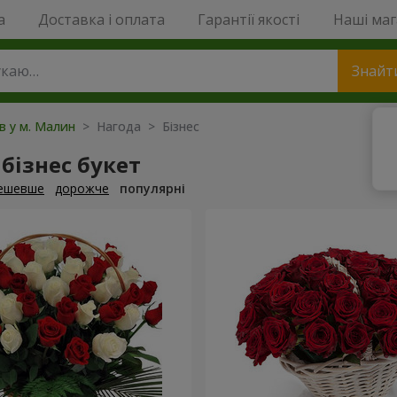
a
Доставка і оплата
Гарантії якості
Наші ма
Знайт
ів у м. Малин
> Нагода > Бізнес
бізнес букет
ешевше
дорожче
популярні