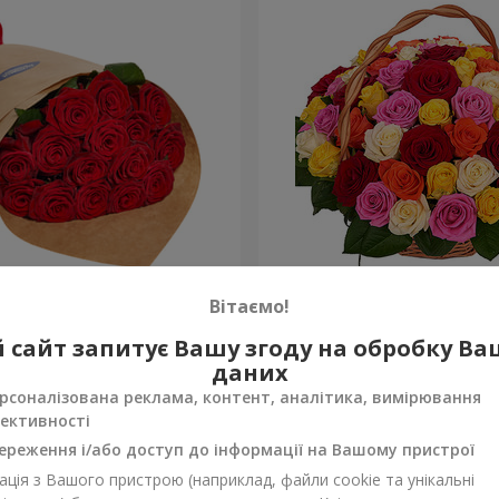
О упаковці "15 червоних
Кошик "51 різнокольоров
Вітаємо!
4 799 грн
 сайт запитує Вашу згоду на обробку В
Замовити
даних
рсоналізована реклама, контент, аналітика, вимірювання
ективності
ереження і/або доступ до інформації на Вашому пристрої
ція з Вашого пристрою (наприклад, файли cookie та унікальні