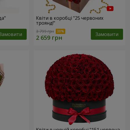
да"
Квіти в коробці "25 червоних
троянд!"
3 799 грн
Замовити
Замовити
Квіти в чорній коробці "151 червона