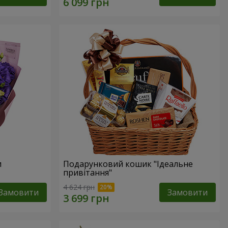
и
Подарунковий кошик "Ідеальне
привітання"
4 624 грн
Замовити
Замовити