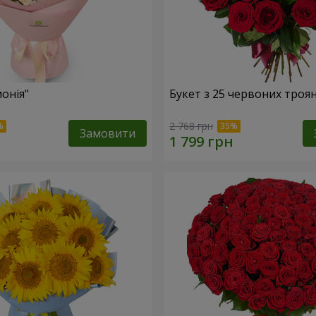
онія"
Букет з 25 червоних троя
2 768 грн
Замовити