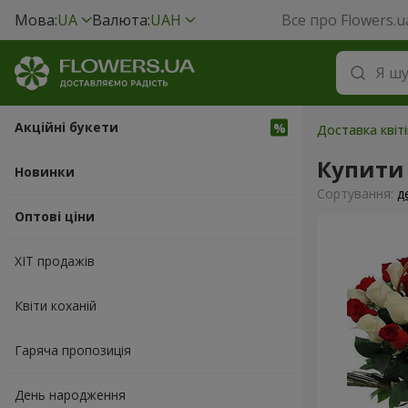
Мова:
UA
Валюта:
UAH
Все про Flowers.u
Акційні букети
Доставка квіт
Купити 
Новинки
Сортування:
д
Оптові ціни
ХІТ продажів
Квіти коханій
Гаряча пропозиція
День народження