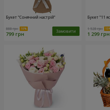
Букет "Сонячний настрій"
Букет "11 я
888 грн
1 528 грн
Замовити