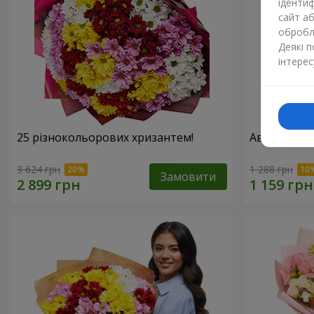
ідентиф
сайт а
обробля
Деякі 
інтерес
25 різнокольорових хризантем!
Авторський 
3 624 грн
1 288 грн
Замовити