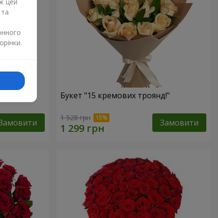
ж цей
 та
онного
орінки.
Букет "15 кремових троянд!"
1 528 грн
Замовити
Замовити