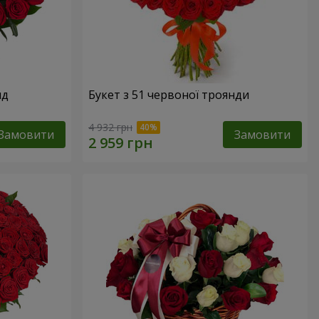
нд
Букет з 51 червоної троянди
4 932 грн
Замовити
Замовити