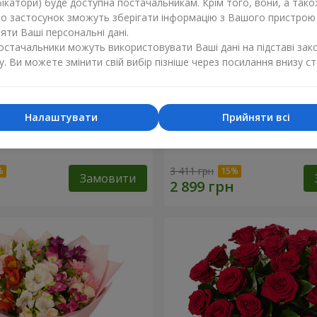
ікатори) буде доступна постачальникам. Крім того, вони, а тако
бо застосунок зможуть зберігати інформацію з Вашого пристрою
ти Ваші персональні дані.
постачальники можуть використовувати Ваші дані на підставі зак
у. Ви можете змінити свій вибір пізніше через посилання внизу ст
Налаштувати
Прийняти всі
букет "11 білих троянд!"
51 червона і біла троянда!
3 411 грн
Замовити