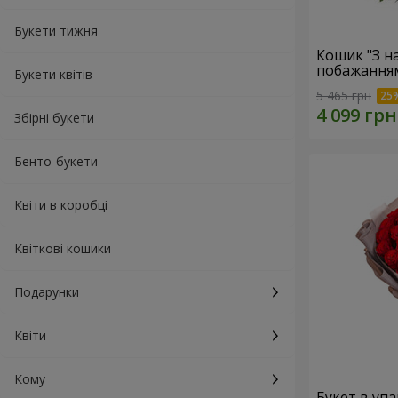
Букети тижня
Кошик "З 
побажанням
Букети квітів
5 465 грн
Збірні букети
Бенто-букети
Квіти в коробці
Квіткові кошики
Подарунки
Квіти
Кому
Букет в упа