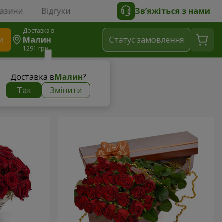
газини
Відгуки
Зв’яжіться з нами
Доставка в
и
Малин
Статус замовлення
1291 грн
Доставка в
Малин
?
Так
Змінити