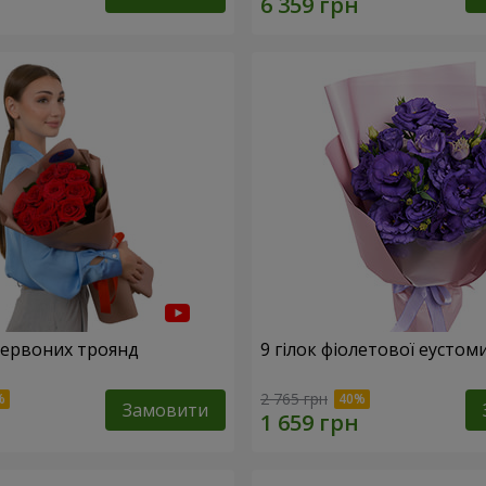
 червоних троянд
9 гілок фіолетової еустом
2 765 грн
Замовити