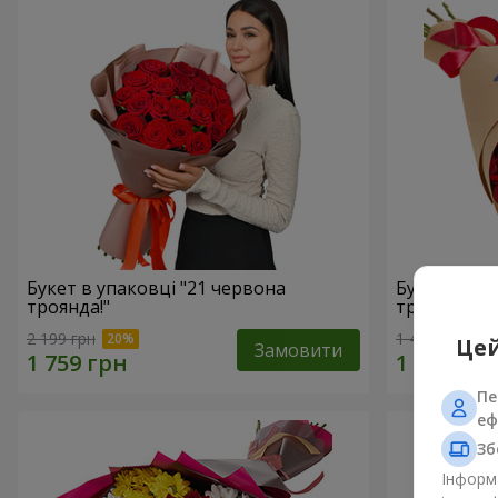
Букет в упаковці "21 червона
Букет в ЕК
троянда!"
троянд"
2 199 грн
1 481 грн
Цей
Замовити
Пе
еф
Зб
Інформа