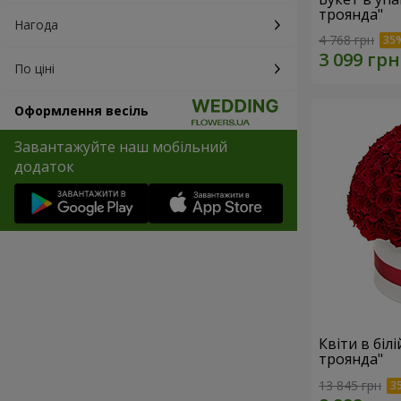
троянда"
Нагода
4 768 грн
По ціні
Оформлення весіль
Завантажуйте наш мобільний
додаток
Квіти в біл
троянда"
13 845 грн