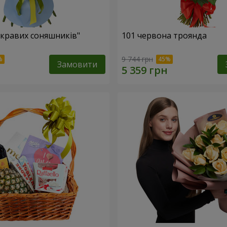
скравих соняшників"
101 червона троянда
9 744 грн
Замовити