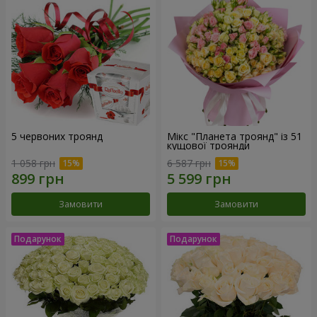
5 червоних троянд
Мікс "Планета троянд" із 51
кущової троянди
1 058 грн
6 587 грн
Замовити
Замовити