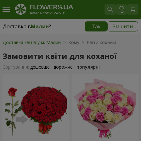
Доставка в
Малин
?
Так
Змінити
Доставка в
Малин
|
1291 грн
Доставка квітів у м. Малин
> Кому > Квіти коханій
Замовити квіти для коханої
Сортування:
дешевше
дорожче
популярні