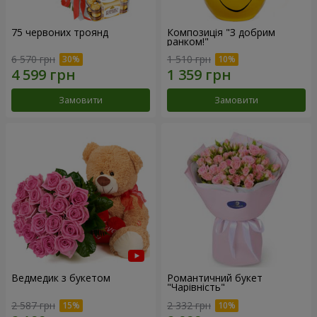
75 червоних троянд
Композиція "З добрим
ранком!"
6 570 грн
1 510 грн
Замовити
Замовити
Ведмедик з букетом
Романтичний букет
"Чарівність"
2 587 грн
2 332 грн