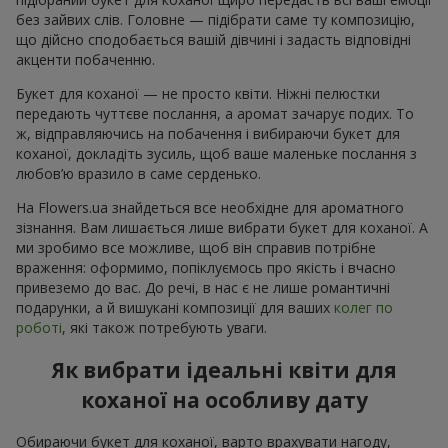
без зайвих слів. Головне — підібрати саме ту композицію,
що дійсно сподобається вашій дівчині і задасть відповідні
акценти побаченню.
Букет для коханої — не просто квіти. Ніжні пелюстки
передають чуттєве послання, а аромат зачарує подих. То
ж, відправляючись на побачення і вибираючи букет для
коханої, докладіть зусиль, щоб ваше маленьке послання з
любов’ю вразило в саме серденько.
На Flowers.ua знайдеться все необхідне для ароматного
зізнання. Вам лишається лише вибрати букет для коханої. А
ми зробимо все можливе, щоб він справив потрібне
враження: оформимо, попіклуємось про якість і вчасно
привеземо до вас. До речі, в нас є не лише романтичні
подарунки, а й вишукані композиції для ваших
колег по
роботі
, які також потребують уваги.
Як вибрати ідеальні квіти для
коханої на особливу дату
Обираючи букет для коханої, варто врахувати нагоду,