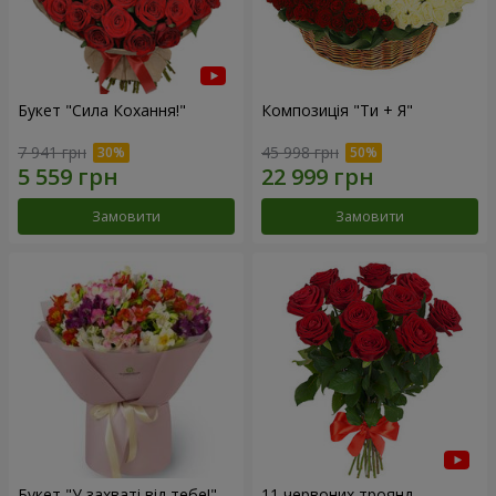
Букет "Сила Кохання!"
Композиція "Ти + Я"
7 941 грн
45 998 грн
Замовити
Замовити
Букет "У захваті від тебе!"
11 червоних троянд