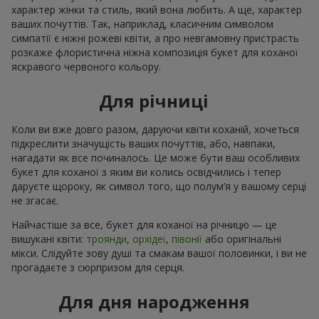
характер жінки та стиль, який вона любить. А ще, характер
ваших почуттів. Так, наприклад, класичним символом
симпатії є ніжні рожеві квіти, а про невгамовну пристрасть
розкаже флористична ніжна композиція букет для коханої
яскравого червоного кольору.
Для річниці
Коли ви вже довго разом, даруючи квіти коханій, хочеться
підкреслити значущість ваших почуттів, або, навпаки,
нагадати як все починалось. Це може бути ваш особливих
букет для коханої з яким ви колись освідчились і тепер
даруєте щороку, як символ того, що полум’я у вашому серці
не згасає.
Найчастіше за все, букет для коханої на річницю — це
вишукані квіти:
троянди
,
орхідеї
,
півонії
або оригінальні
мікси. Слідуйте зову душі та смакам вашої половинки, і ви не
прогадаєте з сюрпризом для серця.
Для дня народження