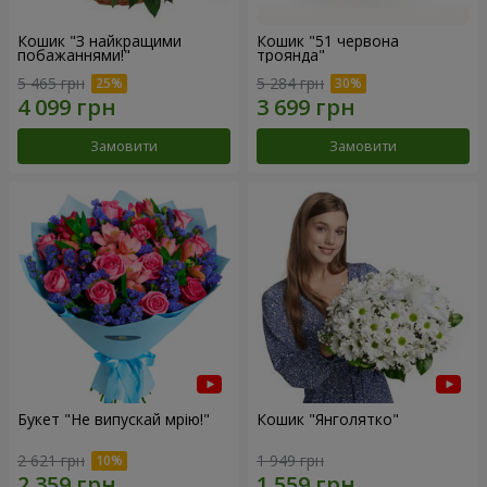
Кошик "З найкращими
Кошик "51 червона
побажаннями!"
троянда"
5 465 грн
5 284 грн
Замовити
Замовити
Букет "Не випускай мрію!"
Кошик "Янголятко"
2 621 грн
1 949 грн