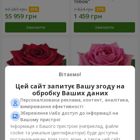
тобою"
93 265 грн
1 824 грн
Замовити
Замовити
Вітаємо!
Цей сайт запитує Вашу згоду на
обробку Ваших даних
Персоналізована реклама, контент, аналітика,
Червона троянда
Рожева троянда (поштучно)
вимірювання ефективності
(поштучно)
Збереження і/або доступ до інформації на
Вашому пристрої
Інформація з Вашого пристрою (наприклад, файли
cookie та унікальні ідентифікатори) буде доступна
Замовити
Замовити
постачальникам. Крім того, вони, а також цей сайт