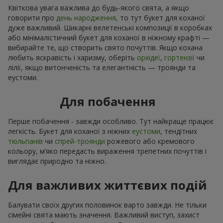
Квіткова увага важлива до будь-якого свята, а якщо
говорити про
день народження
, то тут букет для коханої
дуже важливий. Шикарні велетенські композиції в коробках
або мінімалістичний букет для коханої в ніжному крафті —
вибирайте те, що створить свято почуттів. Якщо кохана
любить яскравість і харизму, оберіть
орхідеї
,
гортензії
чи
лілії, якщо витонченість та елегантність — троянди та
еустоми.
Для побачення
Перше побачення - завжди особливо. Тут найкраще працює
легкість. Букет для коханої з ніжних
еустоми
, тендітних
тюльпанів
чи
спрей-троянди
рожевого або кремового
кольору, м’яко передасть вираження трепетних почуттів і
виглядає природно та ніжно.
Для важливих життєвих подій
Балувати своїх других половинок варто завжди. Не тільки
сімейні свята мають значення. Важливий виступ, захист