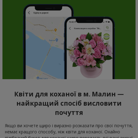
Квіти для коханої в м. Малин —
найкращий спосіб висловити
почуття
Якщо ви хочете щиро і виразно розказати про свої почуття,
немає кращого способу, ніж квіти для коханої. Охайно
підібраний букет для коханої щиро передасть всі ваші емоції