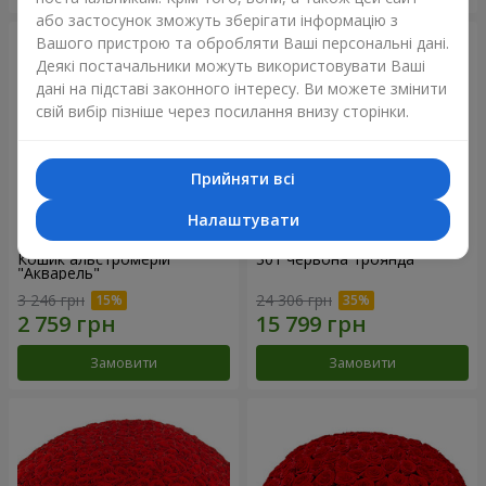
або застосунок зможуть зберігати інформацію з
Вашого пристрою та обробляти Ваші персональні дані.
Деякі постачальники можуть використовувати Ваші
дані на підставі законного інтересу. Ви можете змінити
свій вибір пізніше через посилання внизу сторінки.
Прийняти всі
Налаштувати
Кошик альстромерій
301 червона троянда
"Акварель"
3 246 грн
24 306 грн
Замовити
Замовити