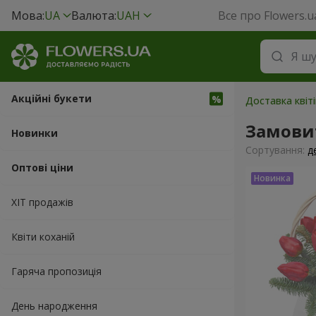
Мова:
UA
Валюта:
UAH
Все про Flowers.u
Акційні букети
Доставка квіті
Замови
Новинки
Сортування:
д
Оптові ціни
ХІТ продажів
Квіти коханій
Гаряча пропозиція
День народження