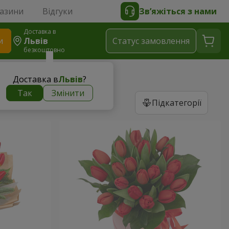
газини
Відгуки
Зв’яжіться з нами
Доставка в
и
Львів
Статус замовлення
безкоштовно
Доставка в
Львів
?
Так
Змінити
Підкатегорії