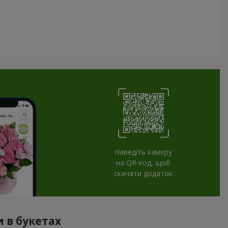
Наведіть камеру
на QR-код, щоб
скачати додаток
 в букетах