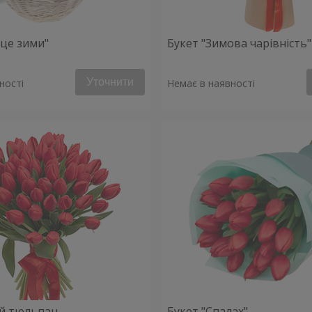
це зими"
Букет "Зимова чарівність"
Уточнити
ності
Немає в наявності
ий тюльпан
Букет "Спалах"