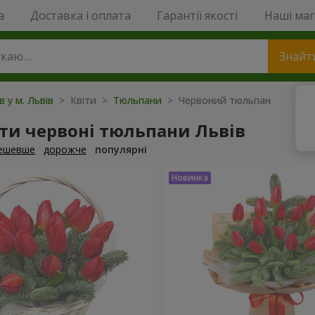
a
Доставка і оплата
Гарантії якості
Наші ма
Знайт
в у м. Львів
> Квіти >
Тюльпани
> Червоний тюльпан
ти червоні тюльпани Львів
ешевше
дорожче
популярні