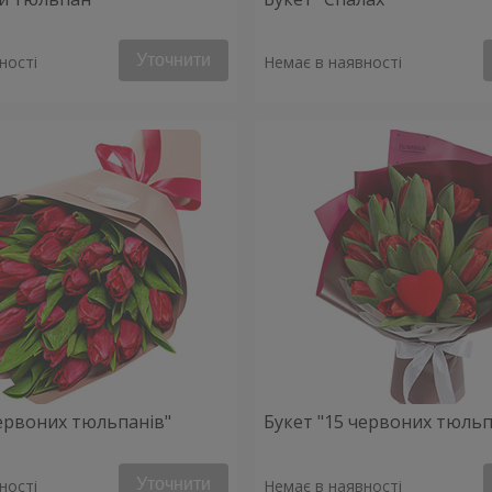
Уточнити
ності
Немає в наявності
червоних тюльпанів"
Букет "15 червоних тюльп
Уточнити
ності
Немає в наявності