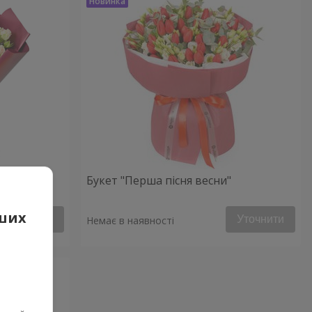
Букет "Перша пісня весни"
аших
Уточнити
Уточнити
Немає в наявності