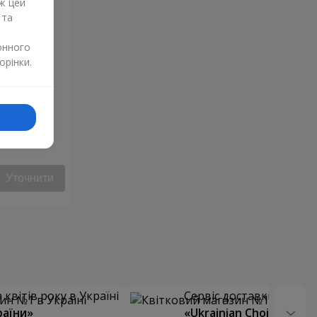
ж цей
 та
онного
орінки.
Уточнити
квітів року в Україні
Сервіс доставки квітів
раїни»
«Ukrainian Choice»