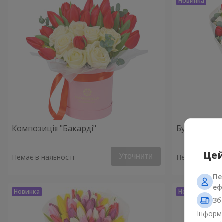
Композиція "Бакарді"
Букет "Perf
Цей
Уточнити
Немає в наявності
Немає в наяв
Пе
еф
Зб
Інформа