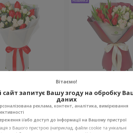
ecto"
Букет "Скарлетт"
Вітаємо!
 сайт запитує Вашу згоду на обробку В
Уточнити
ності
Немає в наявності
даних
рсоналізована реклама, контент, аналітика, вимірювання
ективності
ереження і/або доступ до інформації на Вашому пристрої
ція з Вашого пристрою (наприклад, файли cookie та унікальні