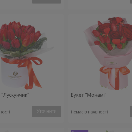
 "Лускунчик"
Букет "Монамі"
Уточнити
ності
Немає в наявності