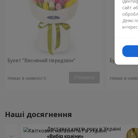
ідентиф
сайт а
обробля
Деякі 
інтерес
Букет "Весняний передзвін"
Букет "Red 
Уточнити
Немає в наявності
Немає в наяв
Наші досягнення
Доставка квітів року в Україні
«Вибір країни»