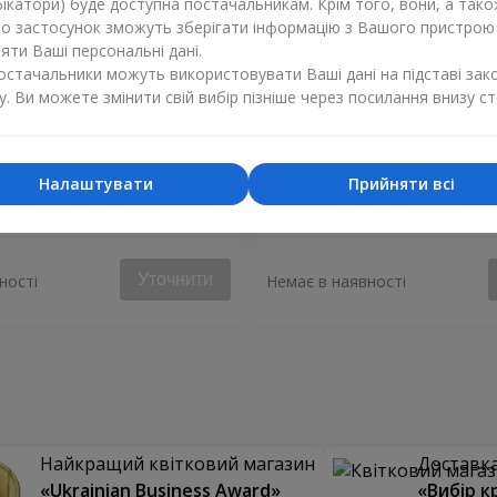
ікатори) буде доступна постачальникам. Крім того, вони, а тако
бо застосунок зможуть зберігати інформацію з Вашого пристрою
ти Ваші персональні дані.
постачальники можуть використовувати Ваші дані на підставі зак
у. Ви можете змінити свій вибір пізніше через посилання внизу ст
Налаштувати
Прийняти всі
Tulips"
Букет "Весні назустріч!"
Уточнити
ності
Немає в наявності
Найкращий квітковий магазин
Доставка 
«Ukrainian Business Award»
«Вибір к