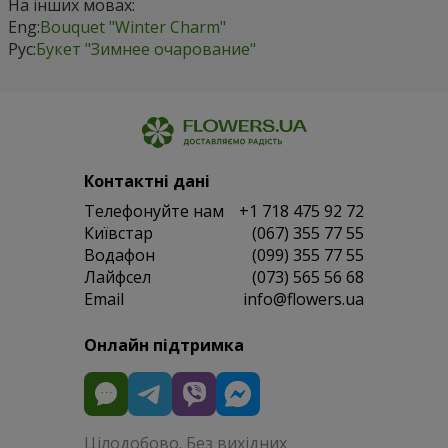
На інших мовах:
Eng:
Bouquet "Winter Charm"
Рус:
Букет "Зимнее очарование"
Контактні дані
Телефонуйте нам
+1 718 475 92 72
Київстар
(067) 355 77 55
Водафон
(099) 355 77 55
Лайфсел
(073) 565 56 68
Email
info@flowers.ua
Онлайн підтримка
Цілодобово. Без вихідних