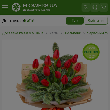
Доставка в
Київ
?
Так
Змінити
Доставка в
Київ
|
безкоштовно
Доставка квітів у м. Київ
> Квіти >
Тюльпани
>
Червоний тю