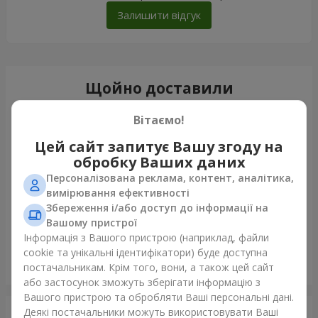
Залишити відгук
Щойно доставили
Вітаємо!
Цей сайт запитує Вашу згоду на
обробку Ваших даних
Персоналізована реклама, контент, аналітика,
вимірювання ефективності
Збереження і/або доступ до інформації на
Вашому пристрої
Інформація з Вашого пристрою (наприклад, файли
cookie та унікальні ідентифікатори) буде доступна
Букет "Казка мого життя"
постачальникам. Крім того, вони, а також цей сайт
Київ
або застосунок зможуть зберігати інформацію з
Вашого пристрою та обробляти Ваші персональні дані.
Деякі постачальники можуть використовувати Ваші