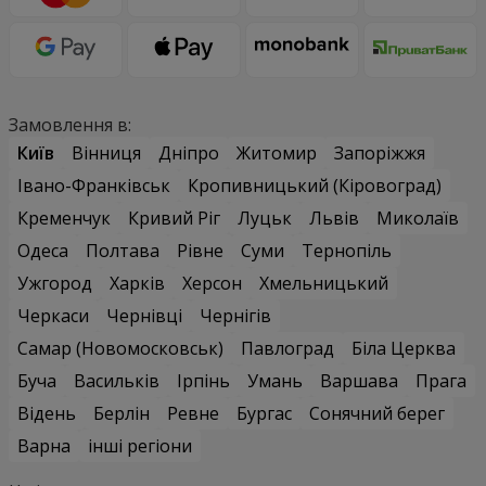
Замовлення в:
Київ
Вінниця
Дніпро
Житомир
Запоріжжя
Івано-Франківськ
Кропивницький (Кіровоград)
Кременчук
Кривий Ріг
Луцьк
Львів
Миколаїв
Одеса
Полтава
Рівне
Суми
Тернопіль
Ужгород
Харків
Херсон
Хмельницький
Черкаси
Чернівці
Чернігів
Самар (Новомосковськ)
Павлоград
Біла Церква
Буча
Васильків
Ірпінь
Умань
Варшава
Прага
Відень
Берлін
Ревне
Бургас
Сонячний берег
Варна
інші регіони