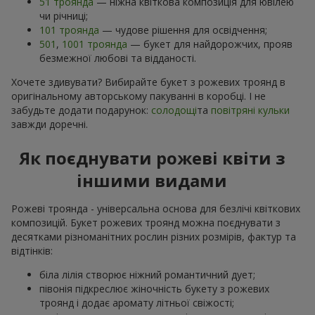
51 троянда
— ніжна квіткова композиція для ювілею
чи річниці;
101 троянда
— чудове рішення для освідчення;
501
,
1001 троянда
— букет для найдорожчих, прояв
безмежної любові та відданості.
Хочете здивувати? Вибирайте букет з рожевих троянд в
оригінальному авторському пакуванні в коробці. І не
забудьте додати подарунок:
солодощі
та
повітряні кульки
завжди доречні.
Як поєднувати рожеві квіти з
іншими видами
Рожеві троянда - універсальна основа для безлічі квіткових
композицій. Букет рожевих троянд можна поєднувати з
десятками різноманітних рослин різних розмірів, фактур та
відтінків:
біла лілія створює ніжний романтичний дует;
півонія підкреслює жіночність букету з рожевих
троянд і додає аромату літньої свіжості;