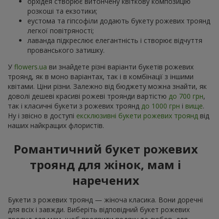
орхідея створює витончену квіткову композицію
розкоші та екзотики;
еустома та гіпсофіли додають букету рожевих троянд
легкої повітряності;
лаванда підкреслює елегантність і створює відчуття
прованського затишку.
У
flowers.ua
ви знайдете різні варіанти букетів рожевих
троянд, як в моно варіантах, так і в комбінації з іншими
квітами. Ціни різни. Залежно від бюджету можна знайти, як
доволі дешеві красиві рожеві троянди вартістю
до 700 грн
,
так і класичні букети з рожевих троянд
до 1000 грн
і
вище
.
Ну і звісно в доступі
ексклюзивні букети рожевих троянд
від
наших найкращих флористів.
Романтичний букет рожевих
троянд для жінок, мам і
наречених
Букети з рожевих троянд — жіноча класика. Вони доречні
для всіх і завжди. Виберіть відповідний букет рожевих