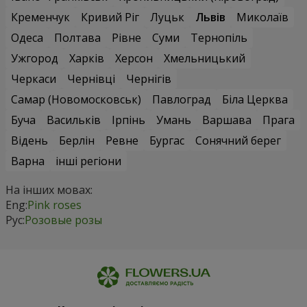
Кременчук
Кривий Ріг
Луцьк
Львів
Миколаїв
Одеса
Полтава
Рівне
Суми
Тернопіль
Ужгород
Харків
Херсон
Хмельницький
Черкаси
Чернівці
Чернігів
Самар (Новомосковськ)
Павлоград
Біла Церква
Буча
Васильків
Ірпінь
Умань
Варшава
Прага
Відень
Берлін
Ревне
Бургас
Сонячний берег
Варна
інші регіони
На інших мовах:
Eng:
Pink roses
Рус:
Розовые розы