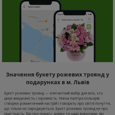
Значення букету рожевих троянд у
подарунках в м. Львів
Букет рожевих троянд — елегантний вибір для всіх, хто
цінує вишуканість і скромність. Ніжна палітра кольорів
створює романтичний настрій і говорить про світлі почуття,
що тільки-но зароджуються. Букет рожевих троянд не про
пристрасть. Він про повагу, довіру та щирі відносини, які