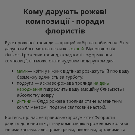
Кому дарують рожеві
композиції - поради
флористів
Букет рожевої троянди — кращий вибір на побачення. Втім,
дарувати його можна не лише
коханій
. Відповідно від
кількості рожевих троянд, складності і оформлення
композиції, він може стати чудовим подарунком для:
мами
— квіти у ніжних відтінках розкажуть їй про вашу
безмежну вдячність за турботу;
подруги — яскраво-рожева троянда
на день
народження
підкреслить вашу емоційну близькість і
абсолютну довіру;
дитини
— блідо рожева троянда стане елегантним
компліментом і подарує святковий настрій.
Боїтесь, що вас не правильно зрозуміють? Флористи
радять доповнити чуттєву композицію в рожевому кольорі
іншими квітами: альстрометріями, півоніями, орхідеями та