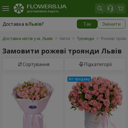
Доставка в
Львів
?
Так
Змінити
Доставка в
Львів
|
безкоштовно
Доставка квітів у м. Львів
> Квіти >
Троянди
> Рожеві троян
Замовити рожеві троянди Львів
Сортування
Підкатегорії