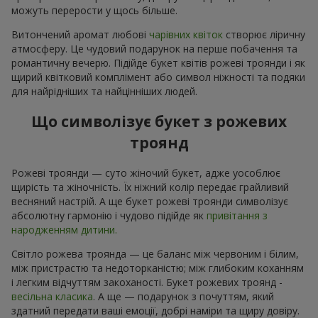
можуть перерости у щось більше.
Витончений аромат любові
чарівних квіток
створює ліричну
атмосферу. Це чудовий подарунок на перше побачення та
романтичну вечерю. Підійде букет квітів рожеві троянди і як
щирий квітковий комплімент або символ ніжності та подяки
для найрідніших та найцінніших людей.
Що символізує букет з рожевих
троянд
Рожеві троянди — суто жіночий букет, адже уособлює
щирість та жіночність. Їх ніжний колір передає грайливий
весняний настрій. А ще букет рожеві троянди символізує
абсолютну гармонію і чудово підійде як
привітання з
народженням дитини.
Світло рожева троянда — це баланс між червоним і білим,
між пристрастю та недоторканістю; між глибоким коханням
і легким відчуттям закоханості. Букет рожевих троянд -
весільна класика
. А ще — подарунок з почуттям, який
здатний передати ваші емоції, добрі наміри та щиру довіру.