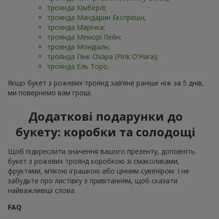
троянда Кімберлі
;
троянда Мандарин Експрешн
;
троянда Марічка
;
троянда Меморі Лейн
;
троянда Мондіаль
;
троянда Пінк Охара (Pink O'Hara)
;
троянда Ель Торо
.
Якщо букет з рожевих троянд зав’яне раніше ніж за 5 днів,
ми повернемо вам гроші.
Додаткові подарунки до
букету: коробки та солодощі
Щоб підкреслити значення вашого презенту, доповніть
букет з рожевих троянд коробкою зі смаколиками,
фруктами, м’якою іграшкою або цінним сувеніром. І не
забудьте про листівку з привітанням, щоб сказати
найважливіші слова.
FAQ