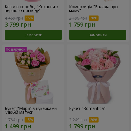
Квіти в коробці "Кохання з
Композиція "Балада про
першого погляду"
маму"
4 469 грн
2 199 грн
Замовити
Замовити
Букет "Мари" з цукерками
Букет "Romantica"
"Любій матусі"
1 764 грн
2 249 грн