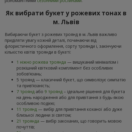
різноманітними
сезонними рослинами
.
Як вибрати букет у рожевих тонах в
м. Львів
Вибираючи букет з рожевих троянд в м. Львів важливо
приділяти увагу кожній деталі, починаючи від
флористичного оформлення, сорту троянди і, закінчуючи
кількістю квітів троянди в букеті:
1 ніжно рожева троянда
— вишуканий мінімалізм і
розкішний квітковий комплімент без особливих
зобов’язань;
5 троянд — класичний букет, що символізує симпатію
та прив’язаність;
7 троянд
або
9 троянд
– ідеальне рішення для букета
на день народження або для привітання з будь-якою
особливою подією;
11 троянд
— вибір для привітання коханої або дуже
близької людини зі святом;
21 троянда
— вибір закоханих, що говорить мовою
почуттів;