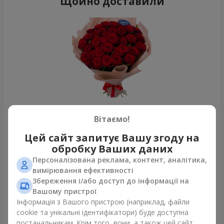
Щойно доставили
Вітаємо!
Букет з 35 червоних троянд
Львів
Цей сайт запитує Вашу згоду на
обробку Ваших даних
Персоналізована реклама, контент, аналітика,
Фотогалерея
вимірювання ефективності
Збереження і/або доступ до інформації на
Вашому пристрої
Інформація з Вашого пристрою (наприклад, файли
cookie та унікальні ідентифікатори) буде доступна
постачальникам. Крім того, вони, а також цей сайт