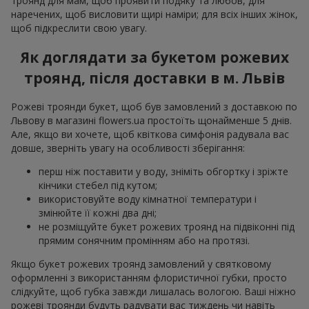
троянд для мам, щоб проявити подяку та любов, для
наречених, щоб висловити щирі наміри; для всіх інших жінок,
щоб підкреслити свою увагу.
Як доглядати за букетом рожевих
троянд, після доставки в м. Львів
Рожеві троянди букет, щоб був замовлений з доставкою по
Львову в магазині flowers.ua простоїть щонайменше 5 днів.
Але, якщо ви хочете, щоб квіткова симфонія радувала вас
довше, зверніть увагу на особливості зберігання:
перш ніж поставити у воду, зніміть обгортку і зріжте
кінчики стебел під кутом;
використовуйте воду кімнатної температури і
змінюйте її кожні два дні;
не розміщуйте букет рожевих троянд на підвіконні під
прямим сонячним промінням або на протязі.
Якщо букет рожевих троянд замовлений у святковому
оформленні з використанням флористичної губки, просто
слідкуйте, щоб губка завжди лишалась вологою. Ваші ніжно
рожеві троянди будуть радувати вас тиждень чи навіть