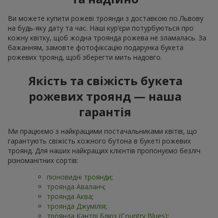
Ви можете купити рожеві троянди з доставкою по Львову
на будь-яку дату та час. Наші кур’єри потурбуються про
кожну квітку, щоб жодна троянда рожева не зламалась. За
бажанням, замовте фотофіксацію подарунка букета
рожевих троянд, щоб зберегти мить надовго.
Якість та свіжість букета
рожевих троянд — наша
гарантія
Ми працюємо з найкращими постачальниками квітів, що
гарантують свіжість кожного бутона в букеті рожевих
троянд. Для наших найкращих клієнтів пропонуємо безліч
різноманітних сортів:
піоновидні троянди
;
троянда Аваланч
;
троянда Аква
;
троянда Джумілія
;
троянда Кантрі Блюз (Country Blues)
;