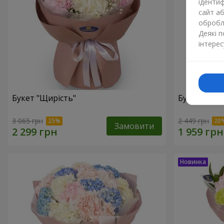
ідентиф
сайт а
обробля
Деякі 
інтерес
Букет "Щирість"
Букет "Моя
3 065 грн
2 449 грн
Замовити