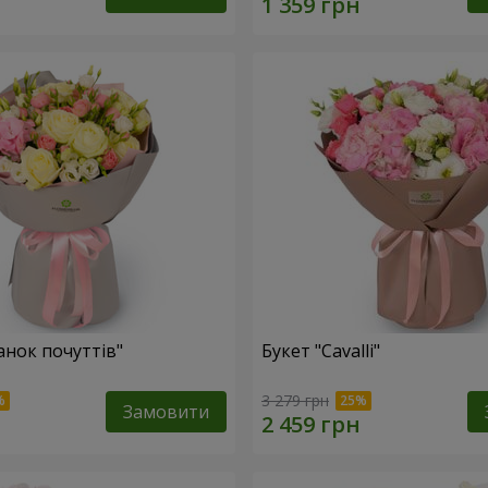
анок почуттів"
Букет "Cаvalli"
3 279 грн
Замовити