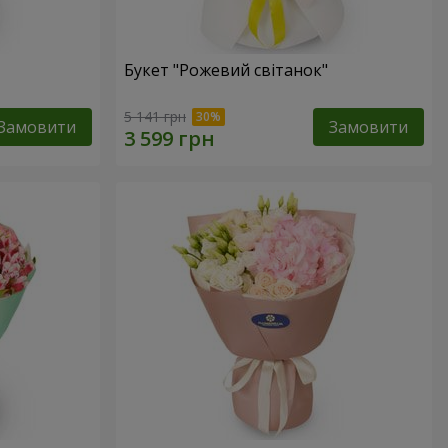
Букет "Рожевий світанок"
5 141 грн
Замовити
Замовити