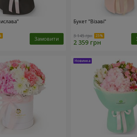
тислава"
Букет "Візаві"
3 145 грн
Замовити