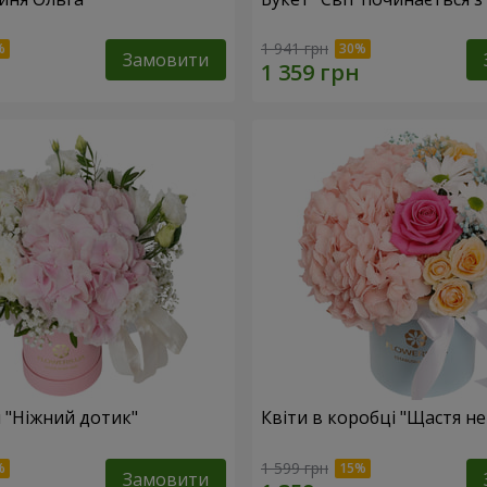
1 941 грн
Замовити
 "Ніжний дотик"
Квіти в коробці "Щастя н
1 599 грн
Замовити