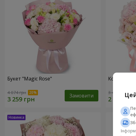
Букет "Magic Rose"
Композиція
4 074 грн
3 427 грн
Цей
Замовити
Пе
еф
Зб
Інформа