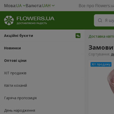
Мова:
UA
Валюта:
UAH
Все про Flowers.u
Акційні букети
Доставка квіті
Замовит
Новинки
Сортування:
д
Оптові ціни
ХІТ продажів
Квіти коханій
Гаряча пропозиція
День народження