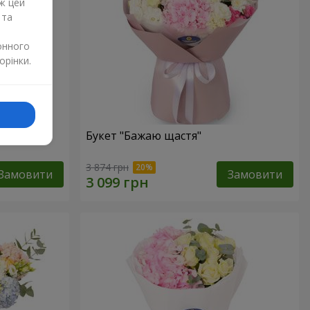
ж цей
 та
онного
орінки.
Букет "Бажаю щастя"
3 874 грн
Замовити
Замовити