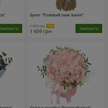
са"
Букет "Рожевий смак ванілі"
1 843 грн
Замовити
Замовити
 мами"
Квіти в коробці "Рожевий опал"