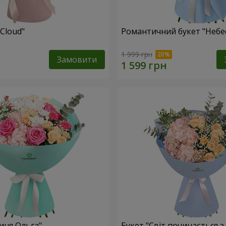
 Cloud"
Романтичний букет "Небе
1 999 грн
Замовити
иня Ольга"
Букет "Світ починається з