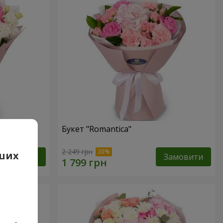
Букет "Romantica"
2 249 грн
аших
Замовити
Замовити