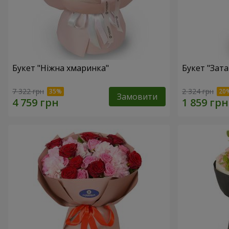
Букет "Ніжна хмаринка"
Букет "Зат
7 322 грн
2 324 грн
Замовити