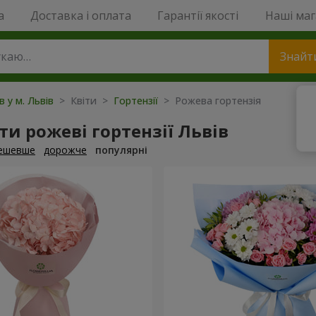
a
Доставка і оплата
Гарантії якості
Наші ма
Знайт
в у м. Львів
> Квіти >
Гортензії
> Рожева гортензія
и рожеві гортензії Львів
ешевше
дорожче
популярні