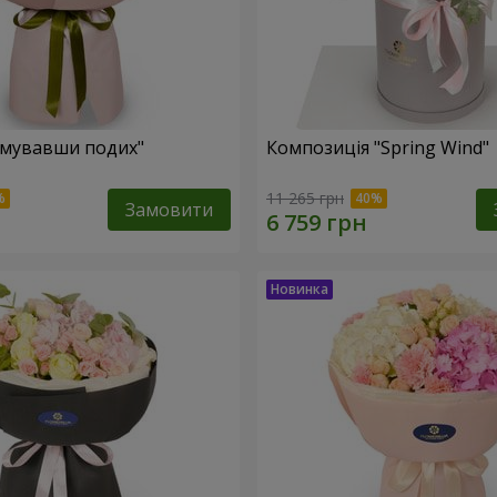
амувавши подих"
Композиція "Spring Wind"
11 265 грн
Замовити