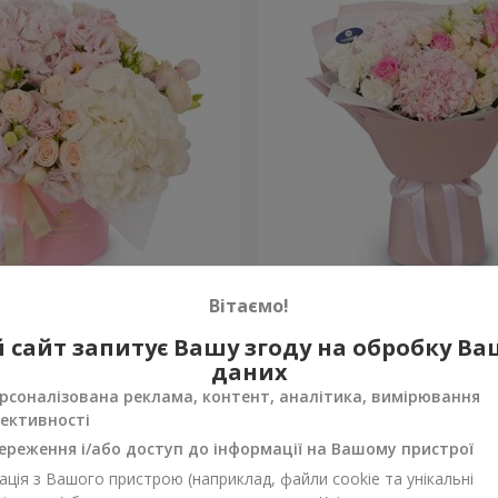
 "Хмарина любові"
Букет "Дотик серця"
Вітаємо!
3 412 грн
 сайт запитує Вашу згоду на обробку В
Замовити
даних
рсоналізована реклама, контент, аналітика, вимірювання
ективності
ереження і/або доступ до інформації на Вашому пристрої
ція з Вашого пристрою (наприклад, файли cookie та унікальні