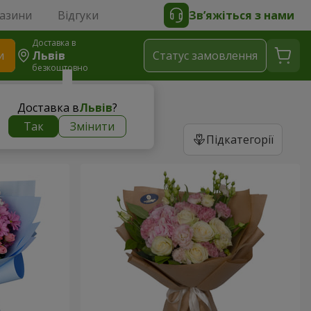
газини
Відгуки
Зв’яжіться з нами
Доставка в
и
Львів
Статус замовлення
безкоштовно
Доставка в
Львів
?
Так
Змінити
Підкатегорії