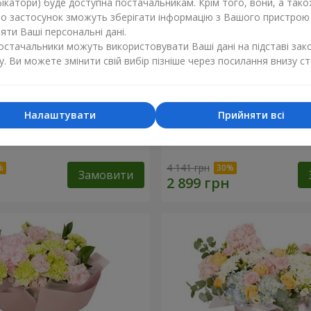
ікатори) буде доступна постачальникам. Крім того, вони, а тако
бо застосунок зможуть зберігати інформацію з Вашого пристрою
ти Ваші персональні дані.
постачальники можуть використовувати Ваші дані на підставі зак
у. Ви можете змінити свій вибір пізніше через посилання внизу ст
Налаштувати
Прийняти всі
 душа"
Букет "Її Величність"
4 141 грн
Замовити