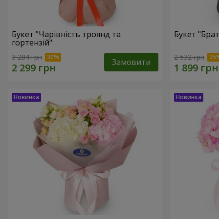
Букет "Чарівність троянд та
Букет "Бра
гортензій"
3 284 грн
2 532 грн
Замовити