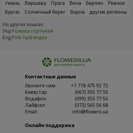
Умань
Варшава
Прага
Вена
Берлин
Ревное
Бургас
Солнечный берег
Варна
другие регионы
На других языках:
Укр:
Рожева гортензія
Eng:
Pink hydrangea
Контактные данные
Звоните нам
+1 718 475 92 72
Киевстар
(067) 355 77 55
Водафон
(099) 355 77 55
Лайфсел
(073) 565 56 68
Email
info@flowers.ua
Онлайн поддержка