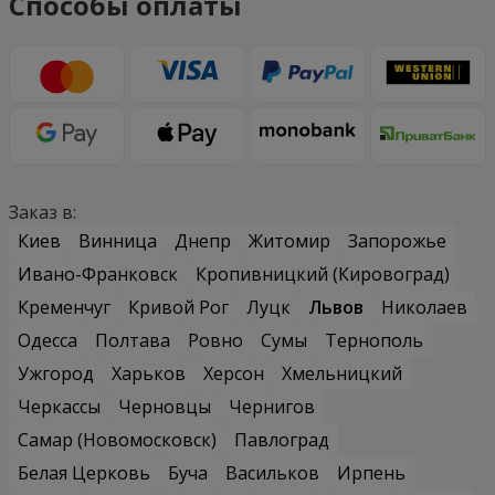
Способы оплаты
Заказ в:
Киев
Винница
Днепр
Житомир
Запорожье
Ивано-Франковск
Кропивницкий (Кировоград)
Кременчуг
Кривой Рог
Луцк
Львов
Николаев
Одесса
Полтава
Ровно
Сумы
Тернополь
Ужгород
Харьков
Херсон
Хмельницкий
Черкассы
Черновцы
Чернигов
Самар (Новомосковск)
Павлоград
Белая Церковь
Буча
Васильков
Ирпень