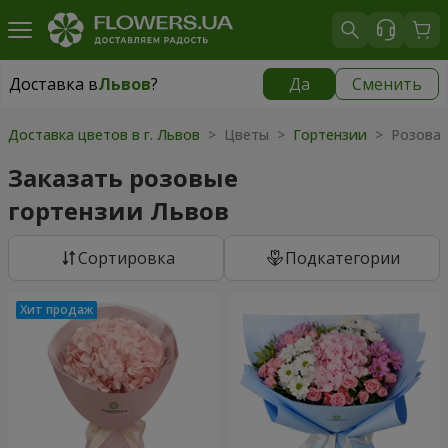
Доставка в
Львов
?
Да
Сменить
Доставка в
Львов
|
бесплатно
Доставка цветов в г. Львов
> Цветы >
Гортензии
> Розовая
Заказать розовые
гортензии Львов
Cортировка
Подкатегории