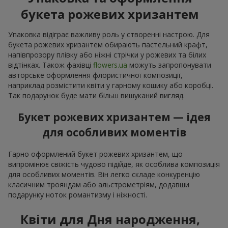
букета рожевих хризантем
Упаковка відіграє важливу роль у створенні настрою. Для
букета рожевих хризантем обирають пастельний крафт,
напівпрозору плівку або ніжні стрічки у рожевих та білих
відтінках. Також фахівці
flowers.ua
можуть запропонувати
авторське оформлення флористичної композиції,
наприклад розмістити квіти у гарному кошику або коробці.
Так подарунок буде мати більш вишуканий вигляд.
Букет рожевих хризантем — ідея
для особливих моментів
Гарно оформлений букет рожевих хризантем, що
випромінює свіжість чудово підійде, як особлива композиція
для особливих моментів. Він легко складе конкуренцію
класичним трояндам або альстрометріям, додавши
подарунку ноток романтизму і ніжності.
Квіти для Дня народження,