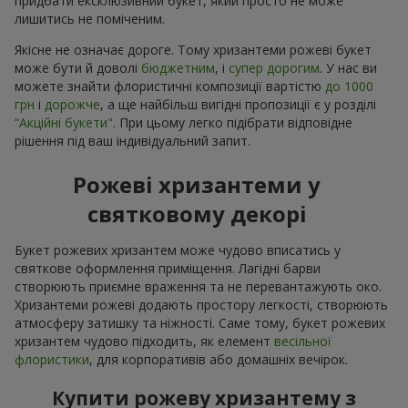
придбати ексклюзивний букет, який просто не може
лишитись не поміченим.
Якісне не означає дороге. Тому хризантеми рожеві букет
може бути й доволі
бюджетним
, і
супер дорогим
. У нас ви
можете знайти флористичні композиції вартістю
до 1000
грн
і
дорожче
, а ще найбільш вигідні пропозиції є у розділі
“Акційні букети"
. При цьому легко підібрати відповідне
рішення під ваш індивідуальний запит.
Рожеві хризантеми у
святковому декорі
Букет рожевих хризантем може чудово вписатись у
святкове оформлення приміщення. Лагідні барви
створюють приємне враження та не перевантажують око.
Хризантеми рожеві додають простору легкості, створюють
атмосферу затишку та ніжності. Саме тому, букет рожевих
хризантем чудово підходить, як елемент
весільної
флористики
, для корпоративів або домашніх вечірок.
Купити рожеву хризантему з