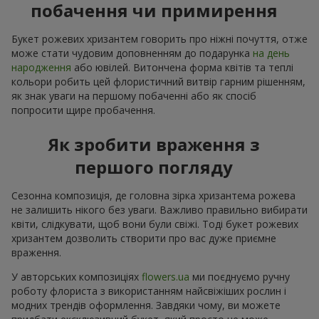
побачення чи примирення
Букет рожевих хризантем говорить про ніжні почуття, отже
може стати чудовим доповненням до подарунка
на день
народження
або ювілей. Витончена форма квітів та теплі
кольори робить цей флористичний витвір гарним рішенням,
як знак уваги на першому побаченні або як спосіб
попросити щире пробачення.
Як зробити враження з
першого погляду
Сезонна композиція, де головна зірка хризантема рожева
не залишить нікого без уваги. Важливо правильно вибирати
квіти, слідкувати, щоб вони були свіжі. Тоді букет рожевих
хризантем дозволить створити про вас дуже приємне
враження.
У авторських композиціях
flowers.ua
ми поєднуємо ручну
роботу флориста з використанням найсвіжіших рослин і
модних трендів оформлення. Завдяки чому, ви можете