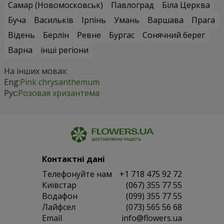
Самар (Новомосковськ)
Павлоград
Біла Церква
Буча
Васильків
Ірпінь
Умань
Варшава
Прага
Відень
Берлін
Ревне
Бургас
Сонячний берег
Варна
інші регіони
На інших мовах:
Eng:
Pink chrysanthemum
Рус:
Розовая хризантема
Контактні дані
Телефонуйте нам
+1 718 475 92 72
Київстар
(067) 355 77 55
Водафон
(099) 355 77 55
Лайфсел
(073) 565 56 68
Email
info@flowers.ua