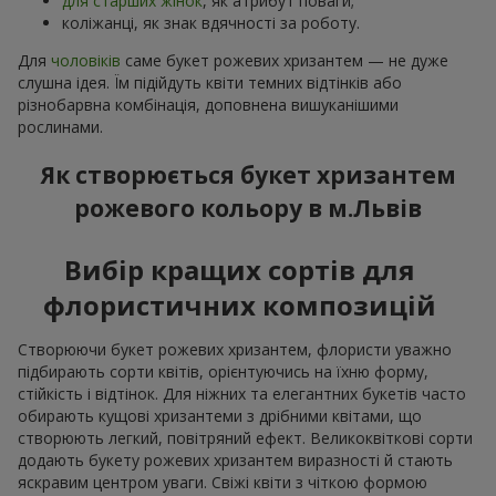
для старших жінок
, як атрибут поваги;
коліжанці, як знак вдячності за роботу.
Для
чоловіків
саме букет рожевих хризантем — не дуже
слушна ідея. Їм підійдуть квіти темних відтінків або
різнобарвна комбінація, доповнена вишуканішими
рослинами.
Як створюється букет хризантем
рожевого кольору в м.Львів
Вибір кращих сортів для
флористичних композицій
Створюючи букет рожевих хризантем, флористи уважно
підбирають сорти квітів, орієнтуючись на їхню форму,
стійкість і відтінок. Для ніжних та елегантних букетів часто
обирають кущові хризантеми з дрібними квітами, що
створюють легкий, повітряний ефект. Великоквіткові сорти
додають букету рожевих хризантем виразності й стають
яскравим центром уваги. Свіжі квіти з чіткою формою