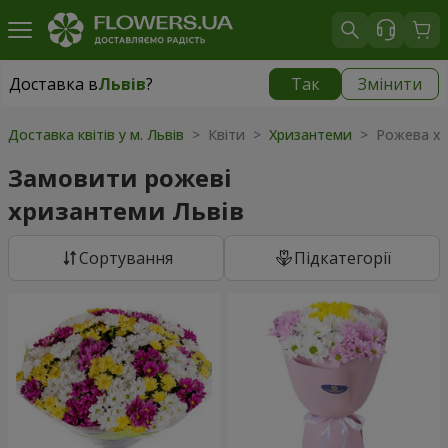
Доставка в
Львів
?
Так
Змінити
Доставка в
Львів
|
безкоштовно
Доставка квітів у м. Львів
> Квіти >
Хризантеми
> Рожева х
Замовити рожеві
хризантеми Львів
Сортування
Підкатегорії