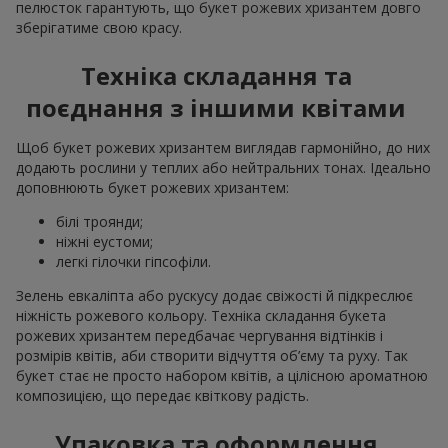
пелюсток гарантують, що букет рожевих хризантем довго
зберігатиме свою красу.
Техніка складання та
поєднання з іншими квітами
Щоб букет рожевих хризантем виглядав гармонійно, до них
додають рослини у теплих або нейтральних тонах. Ідеально
доповнюють букет рожевих хризантем:
білі троянди;
ніжні еустоми;
легкі гілочки гіпсофіли.
Зелень евкаліпта або рускусу додає свіжості й підкреслює
ніжність рожевого кольору. Техніка складання букета
рожевих хризантем передбачає чергування відтінків і
розмірів квітів, аби створити відчуття об’єму та руху. Так
букет стає не просто набором квітів, а цілісною ароматною
композицією, що передає квіткову радість.
Упаковка та оформлення