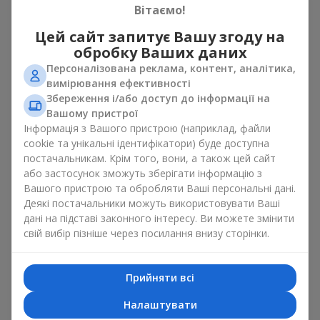
отримає такий подарунок. Хризантеми рожеві — квіти, що
Вітаємо!
не знають, ані вікових обмежень, ані обмежень у
Цей сайт запитує Вашу згоду на
відношенні до вашого адресату. Спокійно даруйте букет
рожевих хризантем своїм
коханим жінкам
, донькам,
обробку Ваших даних
дружинам, мамам і, навіть,
колегам по роботі
. Цей
Персоналізована реклама, контент, аналітика,
емоційний жест з радістю прийме будь-яка жінка. Адже,
вимірювання ефективності
якщо і говорити про дійсно
жіночий букет
, то букет
Збереження і/або доступ до інформації на
рожевих хризантем точно підпадає під це визначення.
Вашому пристрої
Інформація з Вашого пристрою (наприклад, файли
Коли обирати рожеві
cookie та унікальні ідентифікатори) буде доступна
постачальникам. Крім того, вони, а також цей сайт
хризантеми для подарунка
або застосунок зможуть зберігати інформацію з
Вашого пристрою та обробляти Ваші персональні дані.
Букет рожевих хризантем — натуральна краса, що дарує
Деякі постачальники можуть використовувати Ваші
справжні емоції. Ніжні пелюстки захоплюють погляд, а м’які
дані на підставі законного інтересу. Ви можете змінити
відтінки дарують відчуття спокою. Композиція з осінніх
свій вибір пізніше через посилання внизу сторінки.
квітів, де голова зірка хризантема рожева — це чудовий
букет для мами або подарунок на побачення, що створює
романтичний настрій.
Прийняти всі
Значення відтінку рожевого в
Налаштувати