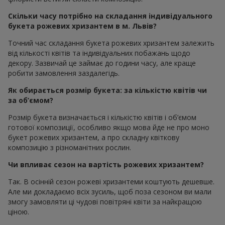
Скільки часу потрібно на складання індивідуального
букета рожевих хризантем в м. Львів?
Точний час складання букета рожевих хризантем залежить
від кількості квітів та індивідуальних побажань щодо
декору. Зазвичай це займає до години часу, але краще
робити замовлення заздалегідь.
Як обирається розмір букета: за кількістю квітів чи
за об’ємом?
Розмір букета визначається і кількістю квітів і об’ємом
готової композиції, особливо якщо мова йде не про моно
букет рожевих хризантем, а про складну квіткову
композицію з різноманітних рослин.
Чи впливає сезон на вартість рожевих хризантем?
Так. В осінній сезон рожеві хризантеми коштують дешевше.
Але ми докладаємо всіх зусиль, щоб поза сезоном ви мали
змогу замовляти ці чудові повітряні квіти за найкращою
ціною.