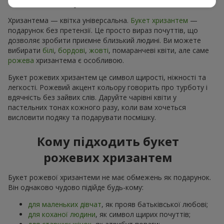
хризантемах
Хризантема — квітка універсальна.
Букет хризантем
—
подарунок без претензії. Це просто вираз почуттів, що
дозволяє зробити приємне близький людині. Ви можете
вибирати
білі
,
бордові
,
жовті
, помаранчеві квіти, але саме
рожева
хризантема є особливою.
Букет рожевих хризантем це символ щирості, ніжності та
легкості. Рожевий акцент кольору говорить про турботу і
вдячність без зайвих слів. Даруйте чарівні квіти у
пастельних тонах кожного разу, коли вам хочеться
висловити подяку та подарувати посмішку.
Кому підходить букет
рожевих хризантем
Букет рожевої хризантеми не має обмежень як подарунок.
Він однаково чудово підійде будь-кому:
для маленьких дівчат
, як прояв батьківської любові;
для коханої людини
, як символ щирих почуттів;