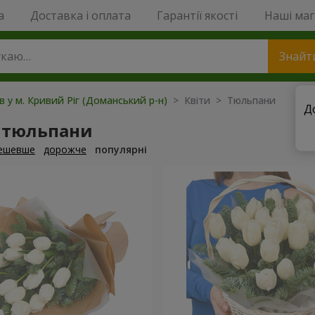
a
Доставка і оплата
Гарантії якості
Наші ма
Знайт
в у м. Кривий Ріг (Доманський р-н)
> Квіти > Тюльпани
Д
 тюльпани
ешевше
дорожче
популярні