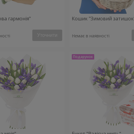
ова гармонія"
Кошик "Зимовий затишок
Уточнити
ності
Немає в наявності
а мрія"
Букет "Радісна мить"