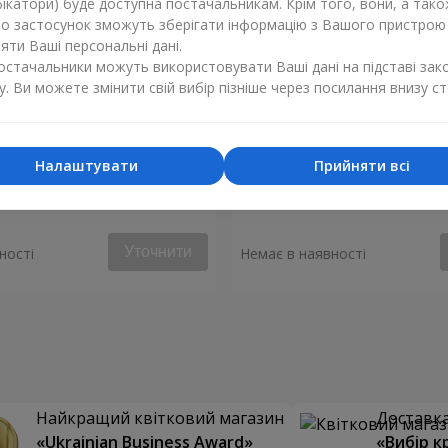
ікатори) буде доступна постачальникам. Крім того, вони, а тако
бо застосунок зможуть зберігати інформацію з Вашого пристрою
ти Ваші персональні дані.
постачальники можуть використовувати Ваші дані на підставі зак
у. Ви можете змінити свій вибір пізніше через посилання внизу ст
Налаштувати
Прийняти всі
е почуття"
Букет “Чуттєва симфонія”
Уточнити
ності
Немає в наявності
Найкращий квітковий магазин
Доставка 
«Ukrainian Business Award»
«Вибір к