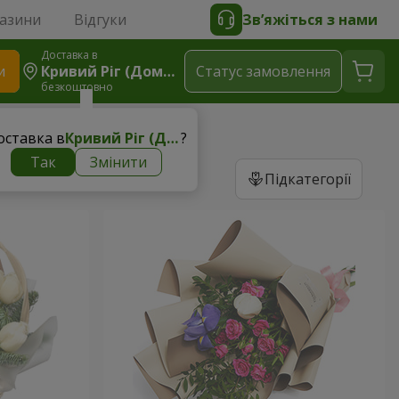
газини
Відгуки
Зв’яжіться з нами
Доставка в
и
Кривий Ріг (Доманський Р-Н)
Статус замовлення
безкоштовно
оставка в
Кривий Ріг (Доманський р-н)
?
Так
Змінити
Підкатегорії