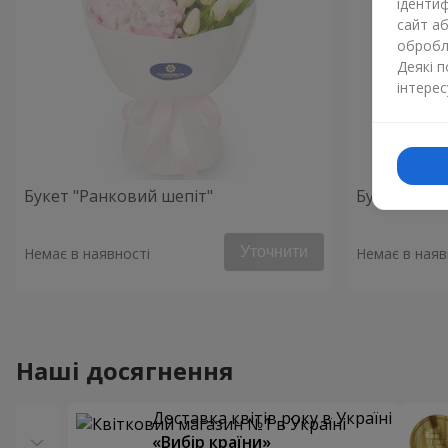
ідентиф
сайт а
обробля
Деякі 
інтерес
Букет "Ранковий шепіт"
Букет "Ніжн
Уточнити
Немає в наявності
Немає в наяв
Наші досягнення
Доставка квітів року в Україні
«Вибір країни»