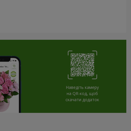
Наведіть камеру
на QR-код, щоб
скачати додаток