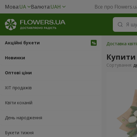
Мова:
UA
Валюта:
UAH
Все про Flowers.u
Акційні букети
Доставка квіті
Купити
Новинки
Сортування:
д
Оптові ціни
ХІТ продажів
Квіти коханій
День народження
Букети тижня