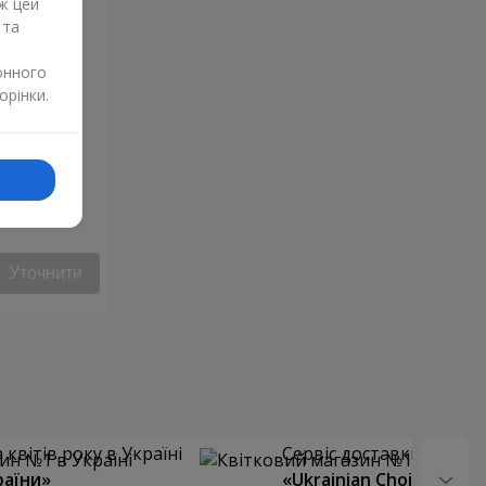
ж цей
 та
онного
орінки.
Уточнити
квітів року в Україні
Сервіс доставки квітів
раїни»
«Ukrainian Choice»