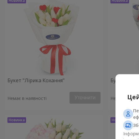
Букет "Лірика Кохання"
Букет "Сте
Цей
Уточнити
Немає в наявності
Немає в наяв
Пе
еф
Зб
Інформа