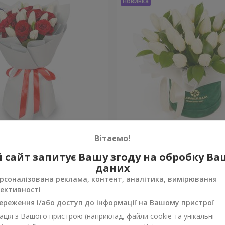
ндаль"
Композиція "White April"
Вітаємо!
 сайт запитує Вашу згоду на обробку В
Уточнити
ності
Немає в наявності
даних
рсоналізована реклама, контент, аналітика, вимірювання
ективності
ереження і/або доступ до інформації на Вашому пристрої
ція з Вашого пристрою (наприклад, файли cookie та унікальні