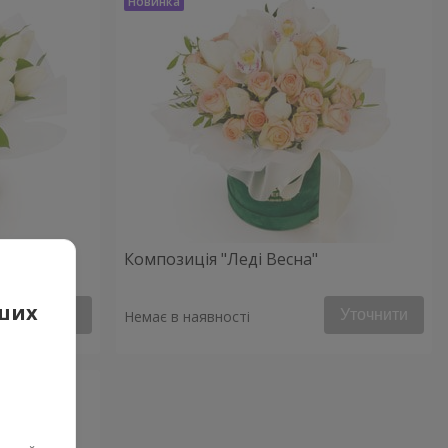
Композиція "Леді Весна"
аших
Уточнити
Уточнити
Немає в наявності