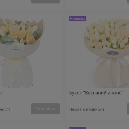
я"
Букет "Весняний анонс"
Уточнити
ності
Немає в наявності