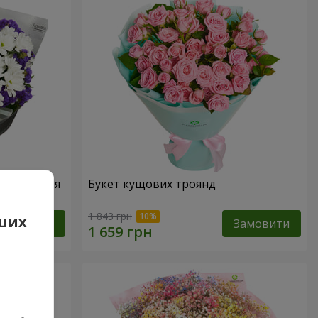
народження
Букет кущових троянд
1 843 грн
аших
Замовити
Замовити