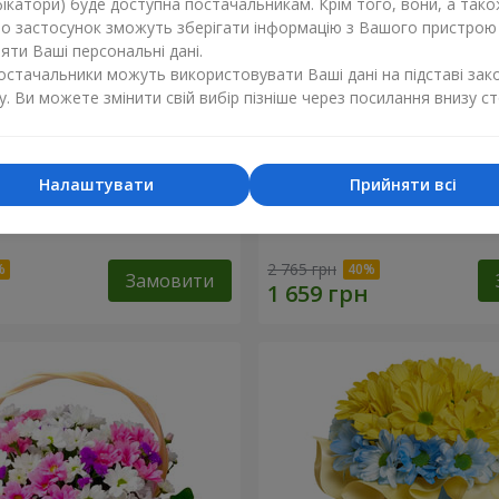
ікатори) буде доступна постачальникам. Крім того, вони, а тако
бо застосунок зможуть зберігати інформацію з Вашого пристрою
ти Ваші персональні дані.
постачальники можуть використовувати Ваші дані на підставі зак
у. Ви можете змінити свій вибір пізніше через посилання внизу ст
Налаштувати
Прийняти всі
к кохання" + Raffaello
9 гілок фіолетової еустом
2 765 грн
Замовити