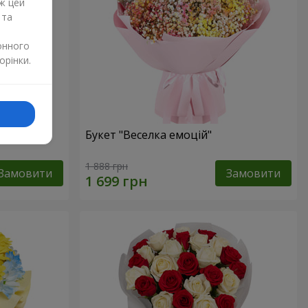
ж цей
 та
онного
орінки.
и
Букет "Веселка емоцій"
1 888 грн
Замовити
Замовити