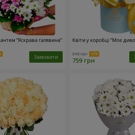
антем "Яскрава галявина"
Квіти у коробці "Моє диво
843 грн
Замовити