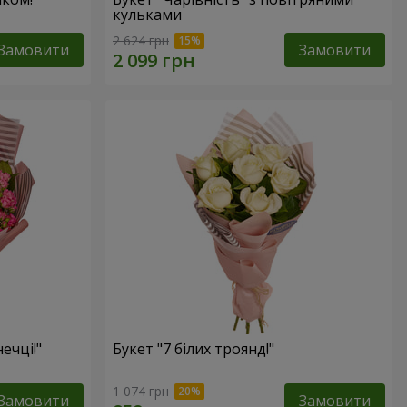
кульками
2 624 грн
Замовити
Замовити
ечці!"
Букет "7 білих троянд!"
1 074 грн
Замовити
Замовити