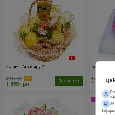
Кошик "Антивірус!"
Букет "15 
2 110 грн
1 716 грн
Цей
Замовити
Пе
еф
Зб
Інформа