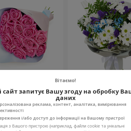
рожевих троянд"
Яскравий букет на День 
Вітаємо!
1 510 грн
 сайт запитує Вашу згоду на обробку В
Замовити
даних
рсоналізована реклама, контент, аналітика, вимірювання
ективності
ереження і/або доступ до інформації на Вашому пристрої
ція з Вашого пристрою (наприклад, файли cookie та унікальні