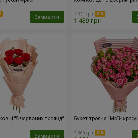
1 621 грн
Замовити
ковці "5 червоних троянд"
Букет троянд "Моїй красун
2 666 грн
Замовити