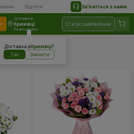
газини
Відгуки
Зв’яжіться з нами
Доставка в
и
Крихівці
Статус замовлення
безкоштовно
Доставка в
Крихівці
?
Так
Змінити