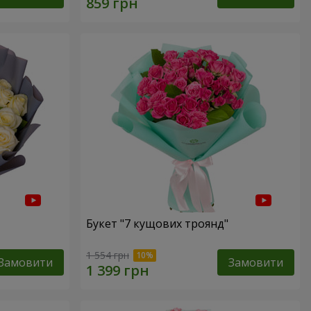
Букет "7 кущових троянд"
1 554 грн
Замовити
Замовити