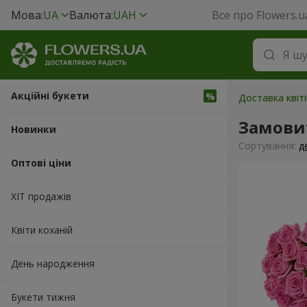
Мова:
UA
Валюта:
UAH
Все про Flowers.u
Акційні букети
Доставка квіті
Замови
Новинки
Сортування:
д
Оптові ціни
ХІТ продажів
Квіти коханій
День народження
Букети тижня