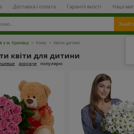
a
Доставка і оплата
Гарантії якості
Наші ма
Знайт
в у м. Крихівці
> Кому > Квіти дитині
ти квіти для дитини
ешевше
дорожче
популярні