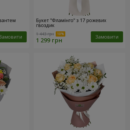
изантем
Букет "Фламінго" з 17 рожевих
гвоздик
1 443 грн
Замовити
Замовити