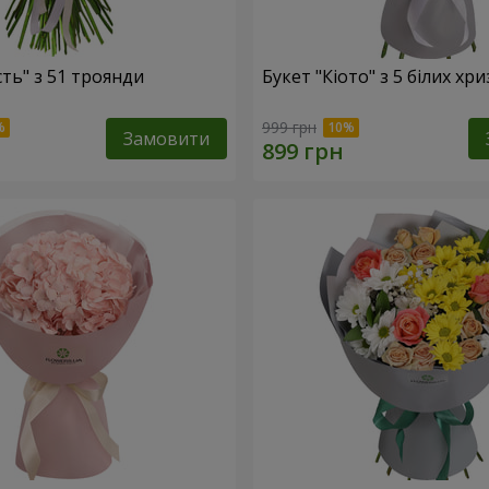
сть" з 51 троянди
Букет "Кіото" з 5 білих хр
999 грн
Замовити