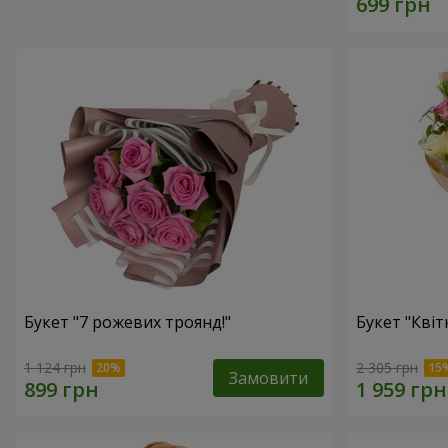
Букет "7 рожевих троянд!"
Букет "Квітк
1 124 грн
2 305 грн
Замовити