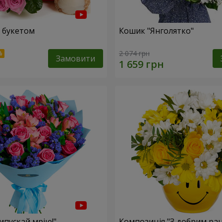
 букетом
Кошик "Янголятко"
2 074 грн
Замовити
ипускай мрію!"
Композиція "З добрим ран