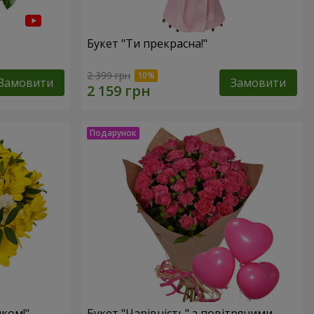
Букет "Ти прекрасна!"
2 399 грн
Замовити
Замовити
ком!"
Букет "Чарівність" з повітряними