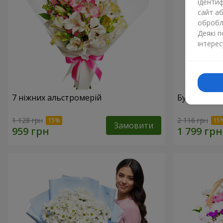
ідентиф
сайт а
обробля
Деякі 
інтерес
7 ніжних альстромерій
Букет "Доти
1 128 грн
2 116 грн
Замовити