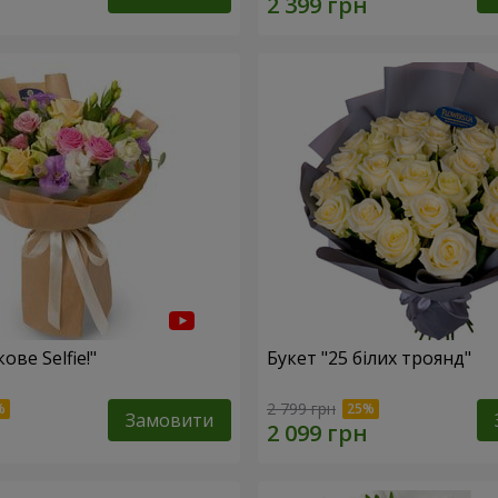
ове Selfie!"
Букет "25 білих троянд"
2 799 грн
Замовити