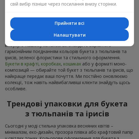
Оформлення букета з тюльпанів та ірисів відіграє ключову
свій вибір пізніше через посилання внизу сторінки.
роль у враженні. Від креативного підходу флориста
залежить, наскільки особливо виглядатимуть ніжні
ароматні букети з тюльпанів та ірисів.
Прийняти всі
Кожен букет з ірисів і
тюльпанів
в м. Козин має свій настрій
Налаштувати
— від ніжного романтичного до яскравого весняного
вибуху. У нашому каталозі ви знайдете варіанти з
гармонійним поєднанням кольорів букета з тюльпанів та
ірисів, зеленої флористики та стильного оформлення.
Букети в крафті
,
коробках
,
кошиках
або у форматі моно-
композицій — обирайте той букет з тюльпанів та ірисів, що
найкраще передає ваші почуття. Ми постійно оновлюємо
колекції, тож навіть найвибагливіші клієнти знайдуть щось
особливе.
Трендові упаковки для букета
з тюльпанів та ірисів
Сьогодні у моді стильна упаковка весняних квітів –
мінімалізм, еко-дизайн, прозора плівка або крафтовий папір
у світлих тонах. Кольорове оформлення для букета з