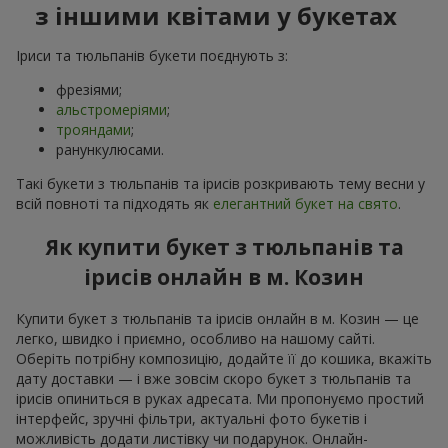
з іншими квітами у букетах
Іриси та тюльпанів букети поєднують з:
фрезіями;
альстромеріями
;
трояндами
;
ранункулюсами.
Такі букети з тюльпанів та ірисів розкривають тему весни у
всій повноті та підходять як
елегантний букет на свято
.
Як купити букет з тюльпанів та
ірисів онлайн в м. Козин
Купити букет з тюльпанів та ірисів онлайн в м. Козин — це
легко, швидко і приємно, особливо на нашому сайті.
Оберіть потрібну композицію, додайте її до кошика, вкажіть
дату доставки — і вже зовсім скоро букет з тюльпанів та
ірисів опиниться в руках адресата. Ми пропонуємо простий
інтерфейс, зручні фільтри, актуальні фото букетів і
можливість додати листівку чи подарунок. Онлайн-