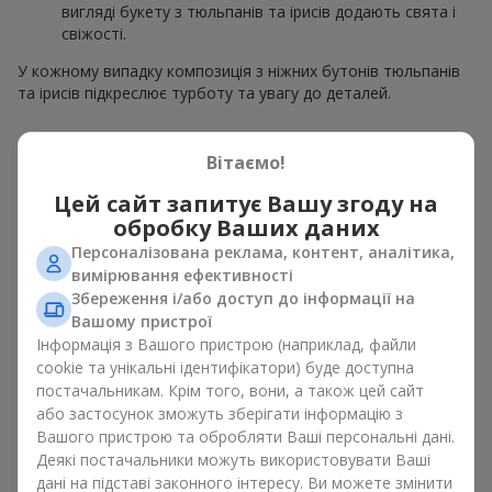
вигляді букету з тюльпанів та ірисів додають свята і
свіжості.
У кожному випадку композиція з ніжних бутонів тюльпанів
та ірисів підкреслює турботу та увагу до деталей.
Психологія кольорів у букетах
Вітаємо!
з тюльпанів та ірисів
Цей сайт запитує Вашу згоду на
обробку Ваших даних
Кольори у весняній флористиці мають велике значення.
Блакитно-жовті відтінки в композиції символізують надію,
Персоналізована реклама, контент, аналітика,
спокій і життєву енергію. Це класичне поєднання
вимірювання ефективності
контрастних кольорів у
букеті
з тюльпанів та ірисів
Збереження і/або доступ до інформації на
виглядає свіжо і водночас елегантно. Жовті тюльпани
Вашому пристрої
дарують відчуття радості, а
сині та фіолетові іриси
– спокій і
Інформація з Вашого пристрою (наприклад, файли
стабільність. Такий букет з тюльпанів та ірисів створює
cookie та унікальні ідентифікатори) буде доступна
яскравий весняний настрій і заряджає позитивом.
постачальникам. Крім того, вони, а також цей сайт
або застосунок зможуть зберігати інформацію з
Варіанти оформлення букетів з
Вашого пристрою та обробляти Ваші персональні дані.
тюльпанів та ірисів в м. Козин
Деякі постачальники можуть використовувати Ваші
дані на підставі законного інтересу. Ви можете змінити