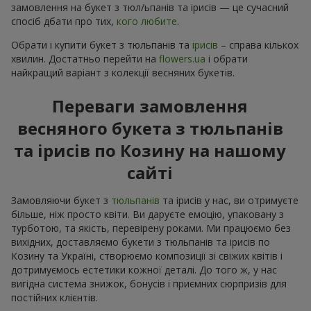
замовлення на букет з тюл/ьпанів та ірисів — це сучасний
спосіб дбати про тих,
кого любите
.
Обрати і купити букет з тюльпанів та
ірисів
– справа кількох
хвилин. Достатньо перейти на
flowers.ua
і обрати
найкращий варіант з колекції весняних букетів.
Переваги замовлення
весняного букета з тюльпанів
та ірисів по Козину на нашому
сайті
Замовляючи букет з
тюльпанів
та ірисів у нас, ви отримуєте
більше, ніж просто квіти. Ви даруєте емоцію, упаковану з
турботою, та якість, перевірену роками. Ми працюємо без
вихідних, доставляємо букети з тюльпанів та ірисів по
Козину та Україні, створюємо композиції зі свіжих квітів і
дотримуємось естетики кожної деталі. До того ж, у нас
вигідна система знижок, бонусів і приємних сюрпризів для
постійних клієнтів.