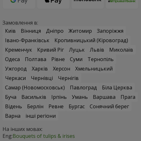
Замовлення в:
Київ
Вінниця
Дніпро
Житомир
Запоріжжя
Івано-Франківськ
Кропивницький (Кіровоград)
Кременчук
Кривий Ріг
Луцьк
Львів
Миколаїв
Одеса
Полтава
Рівне
Суми
Тернопіль
Ужгород
Харків
Херсон
Хмельницький
Черкаси
Чернівці
Чернігів
Самар (Новомосковськ)
Павлоград
Біла Церква
Буча
Васильків
Ірпінь
Умань
Варшава
Прага
Відень
Берлін
Ревне
Бургас
Сонячний берег
Варна
інші регіони
На інших мовах:
Eng:
Bouquets of tulips & irises