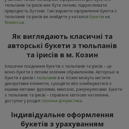
тюльпанів та ірисів має бути легким, підкреслювати
природність бутонів. Такі варіанти оформлення букета з
тюльпанів та ірисів ви знайдете у каталозі
букетів
на
flowers.ua
.
Як виглядають класичні та
авторські букети з тюльпанів
та ірисів в м. Козин
Класичне поєднання букетів з тюльпанів та ірисів – це
моно-букети з легким зеленим обрамленням. Авторські ж
букети з ірисів і
тюльпанів
в м. Козин можуть містити
декоративні елементи, сухоцвіти або комбінуватися з
іншими квітами: фрезіями, мімозою, ранункулюсами. Букети
з тюльпанів та ірисів – справжнє квіткове натхнення,
доступне у розділі
сезонна флористика
.
Індивідуальне оформлення
букетів з урахуванням