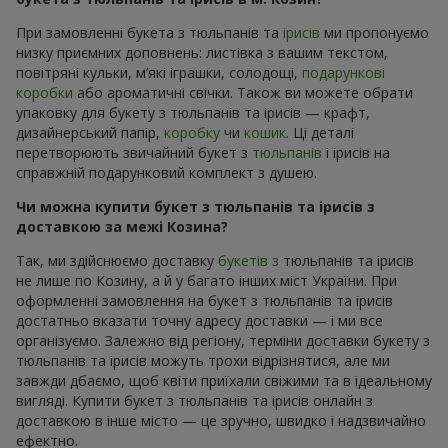
При замовленні букета з тюльпанів та
ірисів
ми пропонуємо
низку приємних доповнень: листівка з вашим текстом,
повітряні кульки, м’які іграшки, солодощі,
подарункові
коробки
або ароматичні свічки. Також ви можете обрати
упаковку для букету з тюльпанів та ірисів — крафт,
дизайнерський папір,
коробку
чи
кошик
. Ці деталі
перетворюють звичайний букет з
тюльпанів
і ірисів на
справжній подарунковий комплект з душею.
Чи можна купити букет з тюльпанів та ірисів з
доставкою за межі Козина?
Так, ми здійснюємо доставку
букетів з
тюльпанів та ірисів
не лише по Козину, а й у багато інших міст України. При
оформленні замовлення на букет з тюльпанів та ірисів
достатньо вказати точну адресу доставки — і ми все
організуємо. Залежно від регіону, терміни доставки букету з
тюльпанів та ірисів можуть трохи відрізнятися, але ми
завжди дбаємо, щоб квіти приїхали свіжими та в ідеальному
вигляді. Купити букет з тюльпанів та ірисів онлайн з
доставкою в інше місто — це зручно, швидко і надзвичайно
ефектно.