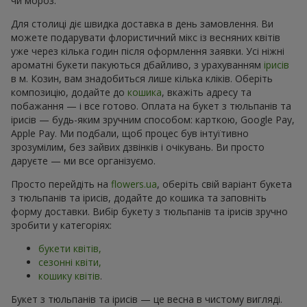
чи мороз.
Для столиці діє швидка доставка в день замовлення. Ви
можете подарувати флористичний мікс із весняних квітів
уже через кілька годин після оформлення заявки. Усі ніжні
ароматні букети пакуються дбайливо, з урахуванням
ірисів
в м. Козин, вам знадобиться лише кілька кліків. Оберіть
композицію, додайте до
кошика
, вкажіть адресу та
побажання — і все готово. Оплата на букет з тюльпанів та
ірисів — будь-яким зручним способом: карткою, Google Pay,
Apple Pay. Ми подбали, щоб процес був інтуїтивно
зрозумілим, без зайвих дзвінків і очікувань. Ви просто
даруєте — ми все організуємо.
Просто перейдіть на
flowers.ua
, оберіть свій варіант букета
з тюльпанів та ірисів, додайте до кошика та заповніть
форму доставки. Вибір букету з тюльпанів та ірисів зручно
зробити у категоріях:
букети квітів,
сезонні квіти,
кошику квітів
.
Букет з тюльпанів та ірисів — це весна в чистому вигляді.