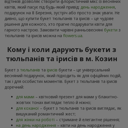
відтінків дозволяє створити флористичний мікс із весняних
квітів, який пасує під будь-який привід:
день народження
,
подарунок на 8 Березня, зустріч або просто знак уваги. Не
дивно, що купити букет тюльпанів та ірисів – це чудове
рішення для кожного, хто прагне подарувати квіти для
гарного настрою. Замовити чарівні ранньовесняні
букети
з
тюльпанів та ірисів можна на
flowers.ua
.
Кому і коли дарують букети з
тюльпанів та ірисів в м. Козин
Букет з
тюльпанів
та
ірисів
букети – це універсальний
весняний подарунок, який підходить як для офіційних подій,
так і для особистих моментів. Букет з тюльпанів та ірисів
доречний:
для мами
– квітковий презент для мами у блакитно-
жовтих тонах виглядає тепло й ніжно;
для коханої
– букет з тюльпанів та ірисів виглядає, як
вишуканий романтичний жест;
для жінки на роботі
– стримане й елегантне рішення;
на день народження
– квіти на день народження у