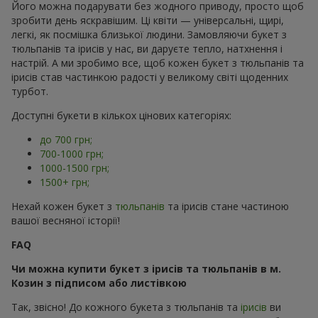
Його можна подарувати без жодного приводу, просто щоб
зробити день яскравішим. Ці квіти — універсальні, щирі,
легкі, як посмішка близької людини. Замовляючи букет з
тюльпанів та ірисів у нас, ви даруєте тепло, натхнення і
настрій. А ми зробимо все, щоб кожен букет з тюльпанів та
ірисів став частинкою радості у великому світі щоденних
турбот.
Доступні букети в кількох цінових категоріях:
до 700 грн;
700-1000 грн;
1000-1500 грн;
1500+ грн;
Нехай кожен букет з
тюльпанів
та ірисів стане частиною
вашої весняної історії!
FAQ
Чи можна купити букет з ірисів та тюльпанів в м.
Козин з підписом або листівкою
Так, звісно! До кожного букета з тюльпанів та
ірисів
ви