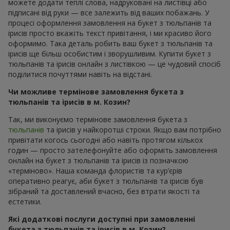
можете додати теплі слова, надруковані на листівці або
підписані від руки — все залежить від ваших побажань. У
процесі оформлення замовлення на букет з тюльпанів та
ірисів просто вкажіть текст привітання, і ми красиво його
оформимо. Така деталь робить ваш букет з тюльпанів та
ірисів ще більш особистим і зворушливим. Купити букет з
тюльпанів та ірисів онлайн з листівкою — це чудовий спосіб
поділитися почуттями навіть на відстані.
Чи можливе термінове замовлення букета з
тюльпанів та ірисів в м. Козин?
Так, ми виконуємо термінове замовлення букета з
тюльпанів
та ірисів у найкоротші строки. Якщо вам потрібно
привітати когось сьогодні або навіть протягом кількох
годин — просто зателефонуйте або оформіть замовлення
онлайн на букет з тюльпанів та ірисів із позначкою
«терміново». Наша команда флористів та кур’єрів
оперативно реагує, аби букет з тюльпанів та ірисів був
зібраний та доставлений вчасно, без втрати якості та
естетики.
Які додаткові послуги доступні при замовленні
букета з тюльпанів та ірисів в м. Козин?