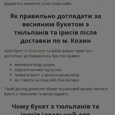
дарувати у моменти, коли слова зайві.
Як правильно доглядати за
весняним букетом з
тюльпанів та ірисів після
доставки по м. Козин
Щоб букет з
тюльпанів
та ірисів довше тішив око,
достатньо дотримуватись простих правил:
змінювати воду щодня;
обрізати кінчики під кутом;
тримати букет у прохолодному місці;
не ставити на сонці або біля батареї.
Такий догляд дозволяє зберегти ранковий аромат весни в
букеті з тюльпанів та ірисів надовго.
Чому букет з тюльпанів та
ірисів ідеальний для