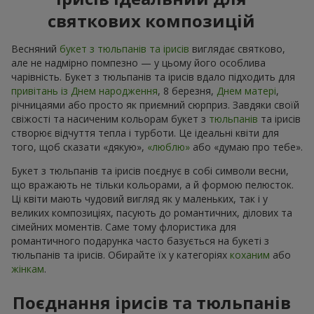
святкових композицій
Весняний
букет з тюльпанів та ірисів
виглядає святково,
але не надмірно помпезно — у цьому його особлива
чарівність. Букет з тюльпанів та ірисів вдало підходить для
привітань із Днем народження
, 8 березня,
Днем матері
,
річницaями або просто як приємний сюрприз. Завдяки своїй
свіжості та насиченим кольорам букет з
тюльпанів
та ірисів
створює відчуття тепла і турботи. Це ідеальні квіти для
того, щоб сказати «дякую»,
«люблю»
або «думаю про тебе».
Букет з тюльпанів та ірисів поєднує в собі символи весни,
що вражають не тільки кольорами, а й формою пелюсток.
Ці квіти мають чудовий вигляд як у маленьких, так і у
великих композиціях, пасують до романтичних, ділових та
сімейних моментів. Саме тому флористика для
романтичного подарунка часто базується на букеті з
тюльпанів та ірисів. Обирайте їх у категоріях
коханим
або
жінкам
.
Поєднання ірисів та тюльпанів