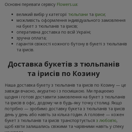
Основні переваги сервісу
Flowers.ua
:
великий вибір у категорії
тюльпани
та
іриси
;
можливість оформлення індивідуального замовлення
на букет з тюльпанів та ірисів;
оперативна доставка по всій Україні;
зручна оплата;
гарантія свіжості кожного бутону в букеті з тюльпанів
та ірисів.
Доставка букетів з тюльпанів
та ірисів по Козину
Наша доставка букету з тюльпанів та ірисів по Козину — це
завжди вчасно, акуратно і з посмішкою. Ми працюємо
щодня і готові доставити замовлення на букет з тюльпанів
та ірисів в офіс, додому чи в будь-яку точку столиці. Якщо
потрібно — зробимо доставку букета з тюльпанів та ірисів
день у день або навіть за кілька годин. А головне — кожен
букет з тюльпанів та ірисів транспортується
з любов’ю
,
щоб квіти залишались свіжими та чарівними навіть у спеку