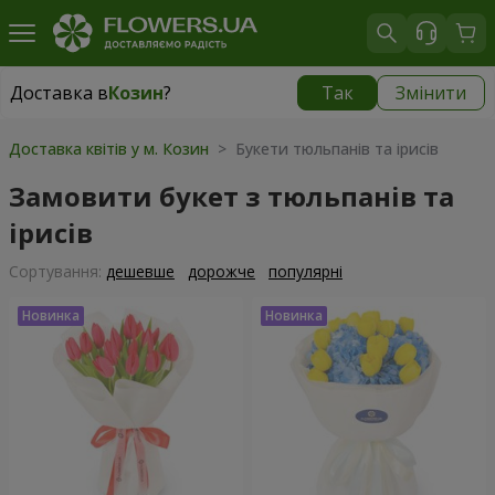
Доставка в
Козин
?
Так
Змінити
Доставка в
Козин
|
безкоштовно
Доставка квітів у м. Козин
> Букети тюльпанів та ірисів
Замовити букет з тюльпанів та
ірисів
Сортування:
дешевше
дорожче
популярні