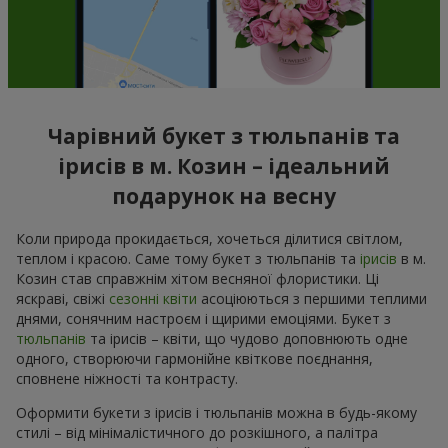
Чарівний букет з тюльпанів та
ірисів в м. Козин – ідеальний
подарунок на весну
Коли природа прокидається, хочеться ділитися світлом,
теплом і красою. Саме тому букет з тюльпанів та
ірисів
в м.
Козин став справжнім хітом весняної флористики. Ці
яскраві, свіжі
сезонні квіти
асоціюються з першими теплими
днями, сонячним настроєм і щирими емоціями. Букет з
тюльпанів
та ірисів – квіти, що чудово доповнюють одне
одного, створюючи гармонійне квіткове поєднання,
сповнене ніжності та контрасту.
Оформити букети з ірисів і тюльпанів можна в будь-якому
стилі – від мінімалістичного до розкішного, а палітра