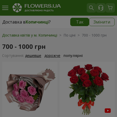
Доставка в
Копичинці
?
Так
Змінити
Доставка в
Копичинці
|
1145 грн
Доставка квітів у м. Копичинці
> По ціні > 700 - 1000 грн
700 - 1000 грн
Сортування:
дешевше
дорожче
популярні