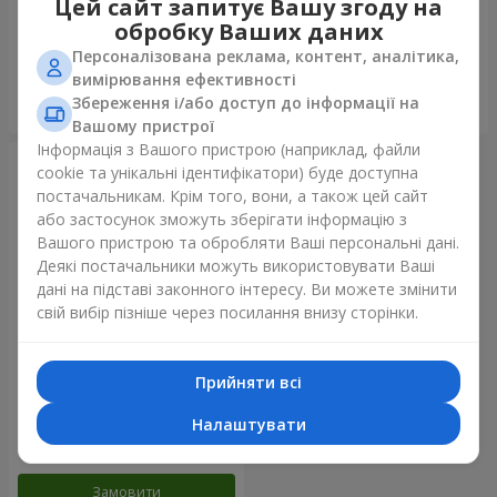
Цей сайт запитує Вашу згоду на
золото"
обробку Ваших даних
Персоналізована реклама, контент, аналітика,
вимірювання ефективності
Збереження і/або доступ до інформації на
Замовити
Замовити
Вашому пристрої
Інформація з Вашого пристрою (наприклад, файли
cookie та унікальні ідентифікатори) буде доступна
постачальникам. Крім того, вони, а також цей сайт
або застосунок зможуть зберігати інформацію з
Вашого пристрою та обробляти Ваші персональні дані.
Деякі постачальники можуть використовувати Ваші
дані на підставі законного інтересу. Ви можете змінити
свій вибір пізніше через посилання внизу сторінки.
Прийняти всі
Фонтан куль "Райдужний
настрій"
Налаштувати
Замовити