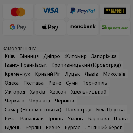
Замовлення в:
Київ
Вінниця
Дніпро
Житомир
Запоріжжя
Івано-Франківськ
Кропивницький (Кіровоград)
Кременчук
Кривий Ріг
Луцьк
Львів
Миколаїв
Одеса
Полтава
Рівне
Суми
Тернопіль
Ужгород
Харків
Херсон
Хмельницький
Черкаси
Чернівці
Чернігів
Самар (Новомосковськ)
Павлоград
Біла Церква
Буча
Васильків
Ірпінь
Умань
Варшава
Прага
Відень
Берлін
Ревне
Бургас
Сонячний берег