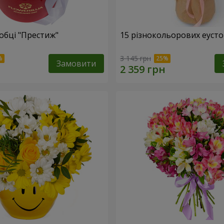
обці "Престиж"
15 різнокольорових еуст
3 145 грн
Замовити