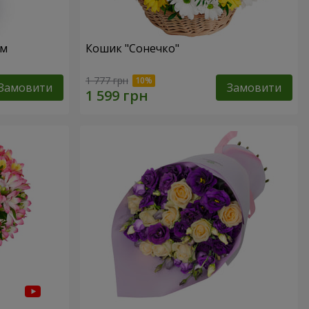
ом
Кошик "Сонечко"
1 777 грн
Замовити
Замовити