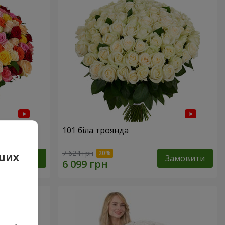
нда
101 біла троянда
7 624 грн
аших
Замовити
Замовити