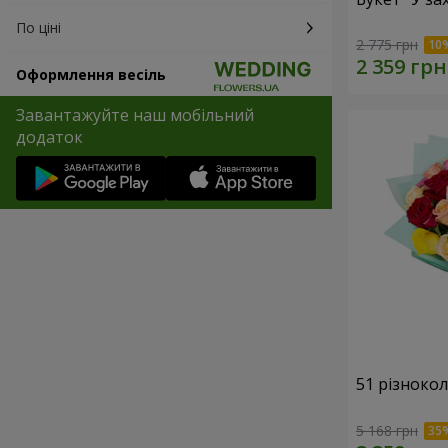
По ціні
2 775 грн
Оформлення весіль
Завантажуйте наш мобільний
додаток
51 різноко
5 168 грн