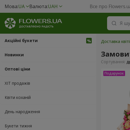
Мова:
UA
Валюта:
UAH
Все про Flowers.u
Акційні букети
Доставка квіт
Замови
Новинки
Сортування:
д
Оптові ціни
ХІТ продажів
Квіти коханій
День народження
Букети тижня