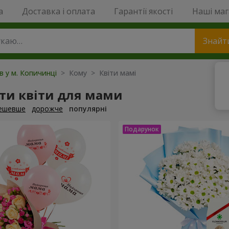
a
Доставка і оплата
Гарантії якості
Наші ма
Знайт
ів у м. Копичинці
> Кому > Квіти мамі
ти квіти для мами
ешевше
дорожче
популярні