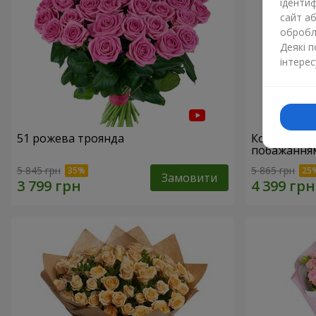
ідентиф
сайт а
обробля
Деякі 
інтерес
51 рожева троянда
Кошик "З 
побажанням
5 845 грн
5 865 грн
Замовити