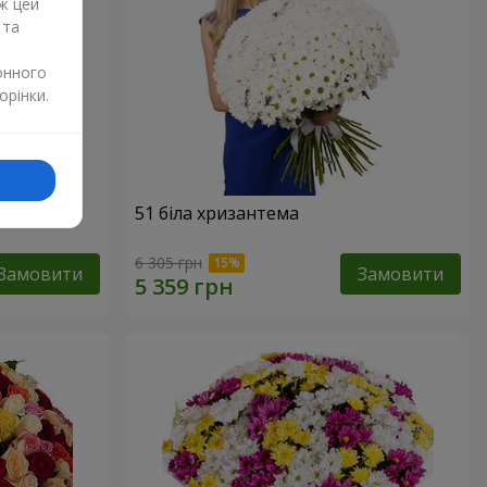
ж цей
 та
онного
орінки.
51 біла хризантема
6 305 грн
Замовити
Замовити