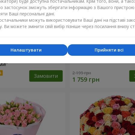
ікатори) буде доступна постачальникам. Крім того, вони, а тако
бо застосунок зможуть зберігати інформацію з Вашого пристрою
ти Ваші персональні дані.
постачальники можуть використовувати Ваші дані на підставі зак
у. Ви можете змінити свій вибір пізніше через посилання внизу ст
Налаштувати
Прийняти всі
найкращими
Кошик "Янголятко"
и!"
2 199 грн
Замовити