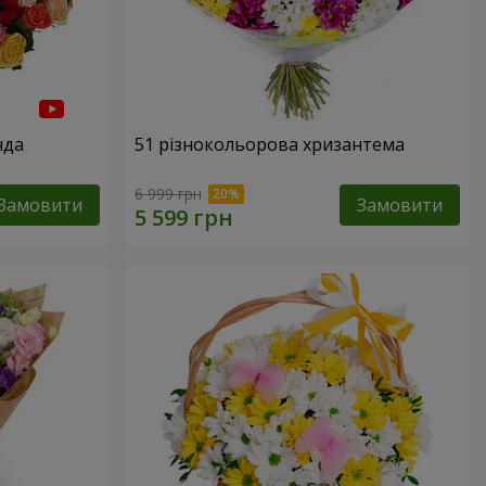
нда
51 різнокольорова хризантема
6 999 грн
Замовити
Замовити