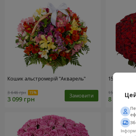
Кошик альстромерій "Акварель"
151 червон
3 646 грн
15 744 грн
Цей
Замовити
Пе
еф
Зб
Інформа