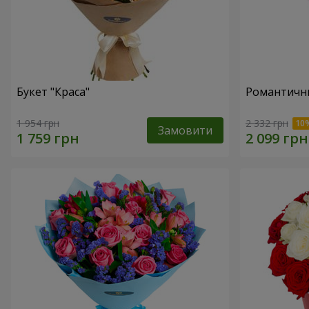
Букет "Краса"
Романтични
1 954 грн
2 332 грн
Замовити