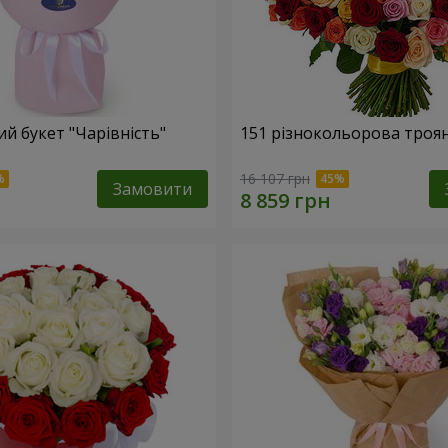
й букет "Чарівність"
151 різнокольорова троя
16 107 грн
Замовити