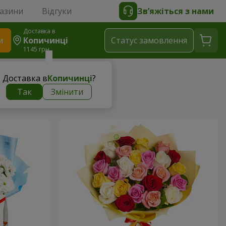
газини
Відгуки
Зв’яжіться з нами
Доставка в
и
Копичинці
Статус замовлення
1145 грн
Доставка в
Копичинці
?
Так
Змінити