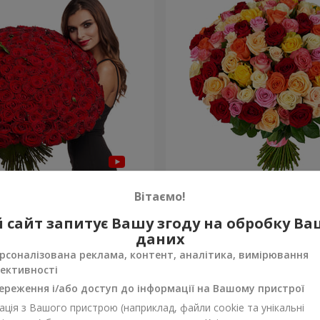
а троянда
101 різнокольорова троя
Вітаємо!
9 383 грн
 сайт запитує Вашу згоду на обробку В
Замовити
даних
рсоналізована реклама, контент, аналітика, вимірювання
ективності
ереження і/або доступ до інформації на Вашому пристрої
ція з Вашого пристрою (наприклад, файли cookie та унікальні