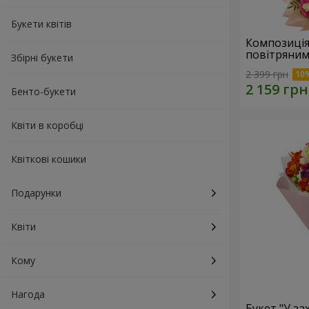
Букети квітів
Композиція
повітряним
Збірні букети
2 399 грн
Бенто-букети
Квіти в коробці
Квіткові кошики
Подарунки
Квіти
Кому
Нагода
Букет "У зах