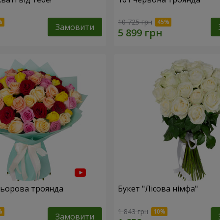
10 725 грн
Замовити
льорова троянда
Букет "Лісова німфа"
1 843 грн
Замовити