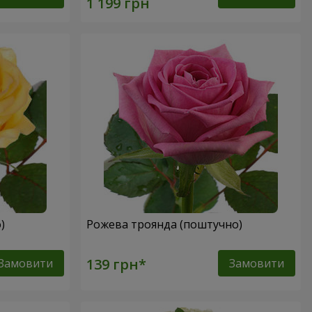
о)
Рожева троянда (поштучно)
Замовити
Замовити