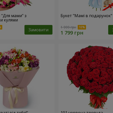
 "Для мами" з
Букет "Мамі в подарунок"
и кулями
1 999 грн
Замовити
ваті від тебе!"
101 червона троянда