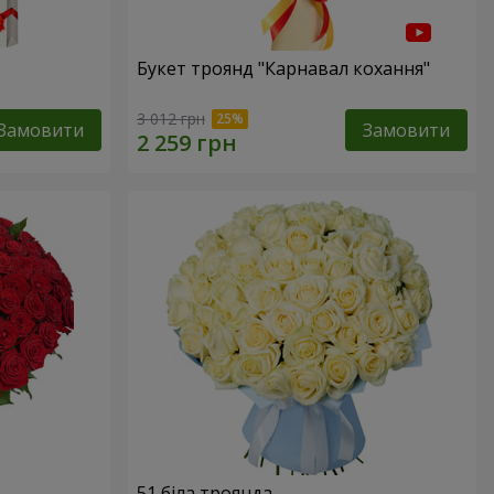
Букет троянд "Карнавал кохання"
3 012 грн
Замовити
Замовити
51 біла троянда