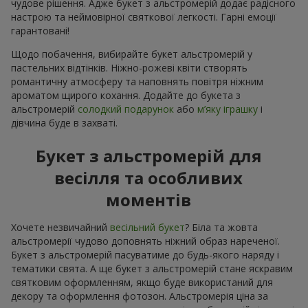
чудове рішення. Адже букет з альстромерій додає радісного
настрою та неймовірної святкової легкості. Гарні емоції
гарантовані!
Щодо побачення, вибирайте букет альстромерій у
пастельних відтінків. Ніжно-рожеві квіти створять
романтичну атмосферу та наповнять повітря ніжним
ароматом щирого кохання. Додайте до букета з
альстромерій
солодкий подарунок
або
м’яку іграшку
і
дівчина буде в захваті.
Букет з альстромерій для
весілля та особливих
моментів
Хочете незвичайний
весільний букет
? Біла та жовта
альстромерії чудово доповнять ніжний образ нареченої.
Букет з альстромерій пасуватиме до будь-якого наряду і
тематики свята. А ще букет з альстромерій стане яскравим
святковим оформленням, якщо буде використаний для
декору та оформлення фотозон. Альстромерія ціна за