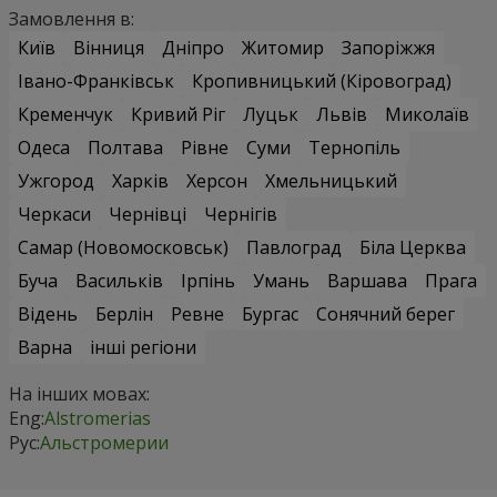
Замовлення в:
Київ
Вінниця
Дніпро
Житомир
Запоріжжя
Івано-Франківськ
Кропивницький (Кіровоград)
Кременчук
Кривий Ріг
Луцьк
Львів
Миколаїв
Одеса
Полтава
Рівне
Суми
Тернопіль
Ужгород
Харків
Херсон
Хмельницький
Черкаси
Чернівці
Чернігів
Самар (Новомосковськ)
Павлоград
Біла Церква
Буча
Васильків
Ірпінь
Умань
Варшава
Прага
Відень
Берлін
Ревне
Бургас
Сонячний берег
Варна
інші регіони
На інших мовах:
Eng:
Alstromerias
Рус:
Альстромерии