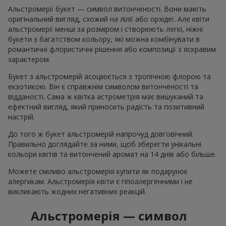
Альстромерії букет — символ витонченості. Вони мають
оригінальний вигляд, схожий на лілії або орхідеї. Але квіти
альстромерії менші за розміром і створюють легкі, ніжні
букети з багатством кольору, які можна комбінувати в
романтичні флористичні рішення або композиції з яскравим
характером.
Букет з альстромерій асоціюється з тропічною флорою та
екзотикою. Він є справжнім символом витонченості та
відданості. Сама ж квітка астрометрія має вишуканий та
ефектний вигляд, який приносить радість та позитивний
настрій.
До того ж букет альстромерій напрочуд довговічний.
Правильно доглядайте за ними, щоб зберегти унікальні
кольори квітів та витончений аромат на 14 днів або більше.
Можете сміливо альстромерія купити як подарунок
алергикам. Альстромерія квіти є гіпоалергенними і не
викликають жодних негативних реакцій.
Альстромерія — символ