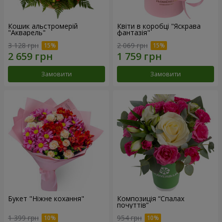
Кошик альстромерій
Квіти в коробці "Яскрава
"Акварель"
фантазія"
3 128 грн
2 069 грн
Замовити
Замовити
Букет "Ніжне кохання"
Композиція “Спалах
почуттів”
1 399 грн
954 грн