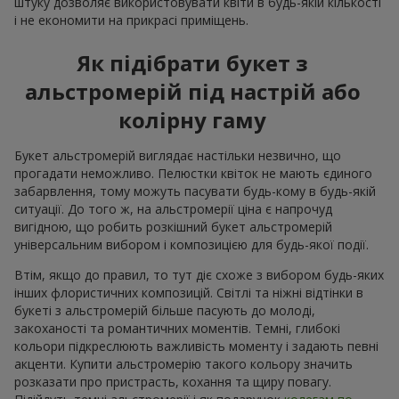
штуку дозволяє використовувати квіти в будь-якій кількості
і не економити на прикрасі приміщень.
Як підібрати букет з
альстромерій під настрій або
колірну гаму
Букет альстромерій виглядає настільки незвично, що
прогадати неможливо. Пелюстки квіток не мають єдиного
забарвлення, тому можуть пасувати будь-кому в будь-якій
ситуації. До того ж, на альстромерії ціна є напрочуд
вигідною, що робить розкішний букет альстромерій
універсальним вибором і композицією для будь-якої події.
Втім, якщо до правил, то тут діє схоже з вибором будь-яких
інших флористичних композицій. Світлі та ніжні відтінки в
букеті з альстромерій більше пасують до молоді,
закоханості та романтичних моментів. Темні, глибокі
кольори підкреслюють важливість моменту і задають певні
акценти. Купити альстромерію такого кольору значить
розказати про пристрасть, кохання та щиру повагу.