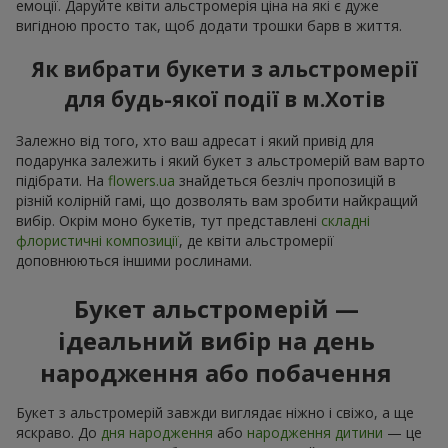
емоції. Даруйте квіти альстромерія ціна на які є дуже
вигідною просто так, щоб додати трошки барв в життя.
Як вибрати букети з альстромерії
для будь-якої події в м.Хотів
Залежно від того, хто ваш адресат і який привід для
подарунка залежить і який букет з альстромерій вам варто
підібрати. На
flowers.ua
знайдеться безліч пропозицій в
різній колірній гамі, що дозволять вам зробити найкращий
вибір. Окрім моно букетів, тут представлені
складні
флористичні композиції
, де квіти альстромерії
доповнюються іншими рослинами.
Букет альстромерій —
ідеальний вибір на день
народження або побачення
Букет з альстромерій завжди виглядає ніжно і свіжо, а ще
яскраво. До
дня народження
або
народження дитини
— це