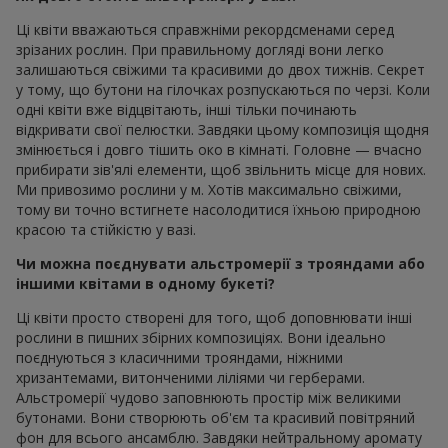
Ці квіти вважаються справжніми рекордсменами серед
зрізаних рослин. При правильному догляді вони легко
залишаються свіжими та красивими до двох тижнів. Секрет
у тому, що бутони на гілочках розпускаються по черзі. Коли
одні квіти вже відцвітають, інші тільки починають
відкривати свої пелюстки. Завдяки цьому композиція щодня
змінюється і довго тішить око в кімнаті. Головне — вчасно
прибирати зів'ялі елементи, щоб звільнить місце для нових.
Ми привозимо рослини у м. Хотів максимально свіжими,
тому ви точно встигнете насолодитися їхньою природною
красою та стійкістю у вазі.
Чи можна поєднувати альстромерії з трояндами або
іншими квітами в одному букеті?
Ці квіти просто створені для того, щоб доповнювати інші
рослини в пишних збірних композиціях. Вони ідеально
поєднуються з класичними трояндами, ніжними
хризантемами, витонченими ліліями чи герберами.
Альстромерії чудово заповнюють простір між великими
бутонами. Вони створюють об'єм та красивий повітряний
фон для всього ансамблю. Завдяки нейтральному аромату