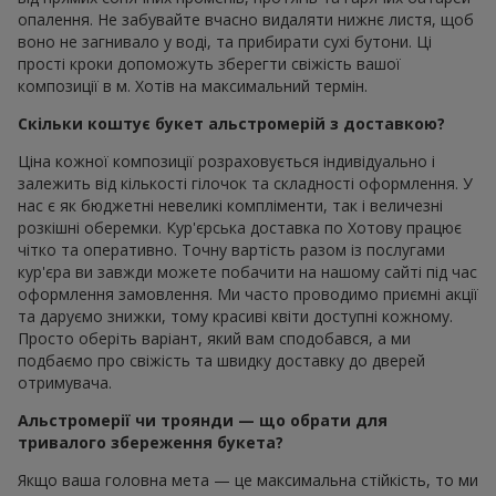
опалення. Не забувайте вчасно видаляти нижнє листя, щоб
воно не загнивало у воді, та прибирати сухі бутони. Ці
прості кроки допоможуть зберегти свіжість вашої
композиції в м. Хотів на максимальний термін.
Скільки коштує букет альстромерій з доставкою?
Ціна кожної композиції розраховується індивідуально і
залежить від кількості гілочок та складності оформлення. У
нас є як бюджетні невеликі компліменти, так і величезні
розкішні оберемки. Кур'єрська доставка по Хотову працює
чітко та оперативно. Точну вартість разом із послугами
кур'єра ви завжди можете побачити на нашому сайті під час
оформлення замовлення. Ми часто проводимо приємні акції
та даруємо знижки, тому красиві квіти доступні кожному.
Просто оберіть варіант, який вам сподобався, а ми
подбаємо про свіжість та швидку доставку до дверей
отримувача.
Альстромерії чи троянди — що обрати для
тривалого збереження букета?
Якщо ваша головна мета — це максимальна стійкість, то ми