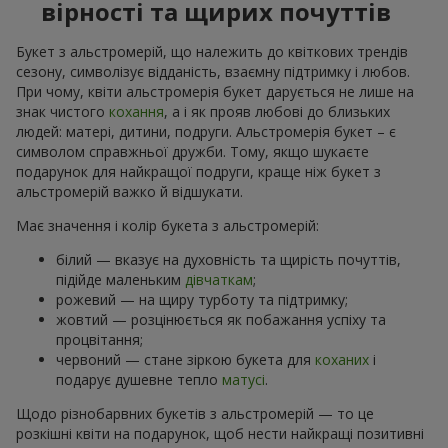
вірності та щирих почуттів
Букет з альстромерій, що належить до квіткових трендів
сезону, символізує відданість, взаємну підтримку і любов.
При чому, квіти альстромерія букет дарується не лише на
знак чистого
кохання
, а і як прояв любові до близьких
людей: матері, дитини, подруги. Альстромерія букет – є
символом справжньої дружби. Тому, якщо шукаєте
подарунок для найкращої подруги, краще ніж букет з
альстромерій важко й відшукати.
Має значення і колір букета з альстромерій:
білий — вказує на духовність та щирість почуттів,
підійде маленьким
дівчаткам
;
рожевий — на щиру турботу та підтримку;
жовтий — розцінюється як побажання успіху та
процвітання;
червоний — стане зіркою букета для
коханих
і
подарує душевне тепло
матусі
.
Щодо різнобарвних букетів з альстромерій — то це
розкішні квіти на подарунок, щоб нести найкращі позитивні