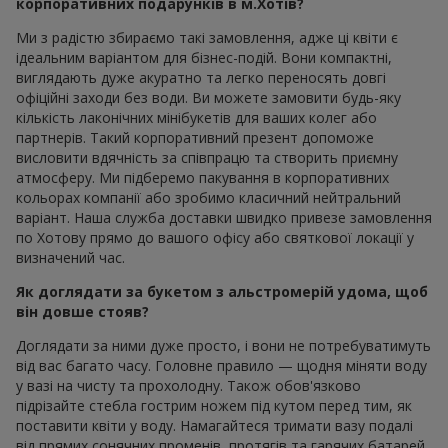
корпоративних подарунків в м.Хотів?
Ми з радістю збираємо такі замовлення, адже ці квіти є
ідеальним варіантом для бізнес-подій. Вони компактні,
виглядають дуже акуратно та легко переносять довгі
офіційні заходи без води. Ви можете замовити будь-яку
кількість лаконічних мінібукетів для ваших колег або
партнерів. Такий корпоративний презент допоможе
висловити вдячність за співпрацю та створить приємну
атмосферу. Ми підберемо пакування в корпоративних
кольорах компанії або зробимо класичний нейтральний
варіант. Наша служба доставки швидко привезе замовлення
по Хотову прямо до вашого офісу або святкової локації у
визначений час.
Як доглядати за букетом з альстромерій удома, щоб
він довше стояв?
Доглядати за ними дуже просто, і вони не потребуватимуть
від вас багато часу. Головне правило — щодня міняти воду
у вазі на чисту та прохолодну. Також обов'язково
підрізайте стебла гострим ножем під кутом перед тим, як
поставити квіти у воду. Намагайтеся тримати вазу подалі
від прямих сонячних променів, протягів та гарячих батарей