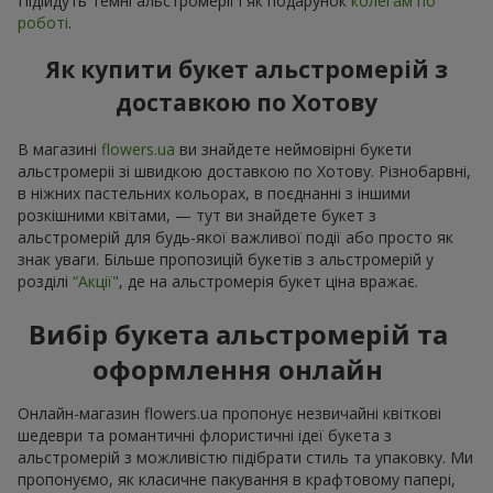
Підійдуть темні альстромерії і як подарунок
колегам по
роботі
.
Як купити букет альстромерій з
доставкою по Хотову
В магазині
flowers.ua
ви знайдете неймовірні букети
альстромеріі зі швидкою доставкою по Хотову. Різнобарвні,
в ніжних пастельних кольорах, в поєднанні з іншими
розкішними квітами, — тут ви знайдете букет з
альстромерій для будь-якої важливої події або просто як
знак уваги. Більше пропозицій букетів з альстромерій у
розділі
“Акції"
, де на альстромерія букет ціна вражає.
Вибір букета альстромерій та
оформлення онлайн
Онлайн-магазин flowers.ua пропонує незвичайні квіткові
шедеври та романтичні флористичні ідеї букета з
альстромерій з можливістю підібрати стиль та упаковку. Ми
пропонуємо, як класичне пакування в крафтовому папері,