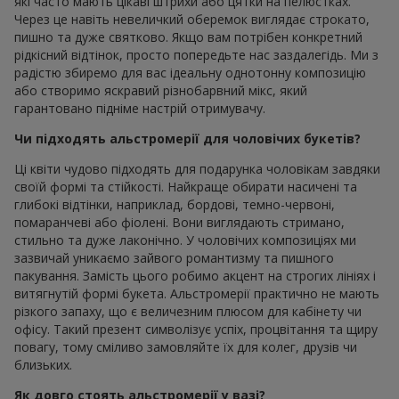
які часто мають цікаві штрихи або цятки на пелюстках.
Через це навіть невеличкий оберемок виглядає строкато,
пишно та дуже святково. Якщо вам потрібен конкретний
рідкісний відтінок, просто попередьте нас заздалегідь. Ми з
радістю збиремо для вас ідеальну однотонну композицію
або створимо яскравий різнобарвний мікс, який
гарантовано підніме настрій отримувачу.
Чи підходять альстромерії для чоловічих букетів?
Ці квіти чудово підходять для подарунка чоловікам завдяки
своїй формі та стійкості. Найкраще обирати насичені та
глибокі відтінки, наприклад, бордові, темно-червоні,
помаранчеві або фіолені. Вони виглядають стримано,
стильно та дуже лаконічно. У чоловічих композиціях ми
зазвичай уникаємо зайвого романтизму та пишного
пакування. Замість цього робимо акцент на строгих лініях і
витягнутій формі букета. Альстромерії практично не мають
різкого запаху, що є величезним плюсом для кабінету чи
офісу. Такий презент символізує успіх, процвітання та щиру
повагу, тому сміливо замовляйте їх для колег, друзів чи
близьких.
Як довго стоять альстромерії у вазі?