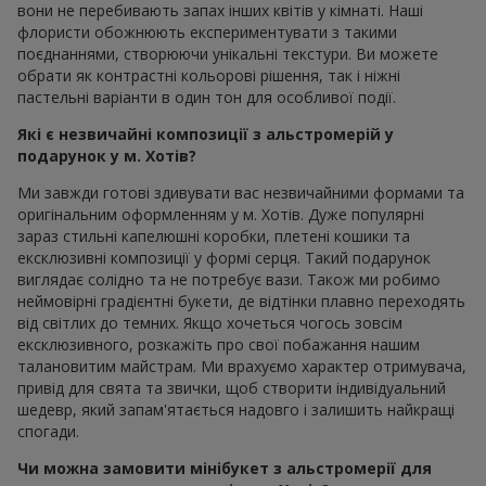
вони не перебивають запах інших квітів у кімнаті. Наші
флористи обожнюють експериментувати з такими
поєднаннями, створюючи унікальні текстури. Ви можете
обрати як контрастні кольорові рішення, так і ніжні
пастельні варіанти в один тон для особливої події.
Які є незвичайні композиції з альстромерій у
подарунок у м. Хотів?
Ми завжди готові здивувати вас незвичайними формами та
оригінальним оформленням у м. Хотів. Дуже популярні
зараз стильні капелюшні коробки, плетені кошики та
ексклюзивні композиції у формі серця. Такий подарунок
виглядає солідно та не потребує вази. Також ми робимо
неймовірні градієнтні букети, де відтінки плавно переходять
від світлих до темних. Якщо хочеться чогось зовсім
ексклюзивного, розкажіть про свої побажання нашим
талановитим майстрам. Ми врахуємо характер отримувача,
привід для свята та звички, щоб створити індивідуальний
шедевр, який запам'ятається надовго і залишить найкращі
спогади.
Чи можна замовити мінібукет з альстромерії для