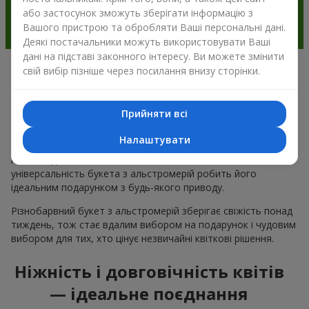
або застосунок зможуть зберігати інформацію з
Вашого пристрою та обробляти Ваші персональні дані.
Деякі постачальники можуть використовувати Ваші
дані на підставі законного інтересу. Ви можете змінити
свій вибір пізніше через посилання внизу сторінки.
Чому варто вибрати букет з
альстромерії в м.Хотів
Прийняти всі
Альстромерія квітка — це ніжність і естетика в одному
Налаштувати
букеті. Чарівні кольори пелюсток і незвична форма ніжних
квітів подобається багатьом
жінкам
та
чоловікам
, а
універсальність букета з альстромерій робить його
ідеальним подарунком з будь-якого приводу.
Різнобарвний букет з альстромерій зберігає свіжість понад
тиждень, тож стає вдалим вибором на подарунок і чудовим
вибором для тих, хто цінує незвичайні квіткові рішення.
Ніжність і довговічність квітів
— ідеальне поєднання