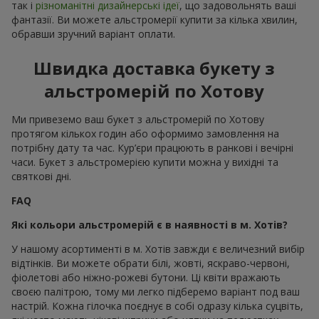
так і
різноманітні дизайнерські ідеї
, що задовольнять ваші
фантазії. Ви можете альстромерії купити за кілька хвилин,
обравши зручний варіант оплати.
Швидка доставка букету з
альстромерій по Хотову
Ми привеземо ваш букет з альстромерій по Хотову
протягом кількох годин або оформимо замовлення на
потрібну дату та час. Кур’єри працюють в ранкові і вечірні
часи. Букет з альстромерією купити можна у вихідні та
святкові дні.
FAQ
Які кольори альстромерій є в наявності в м. Хотів?
У нашому асортименті в м. Хотів завжди є величезний вибір
відтінків. Ви можете обрати білі, жовті, яскраво-червоні,
фіолетові або ніжно-рожеві бутони. Ці квіти вражають
своєю палітрою, тому ми легко підберемо варіант под ваш
настрій. Кожна гілочка поєднує в собі одразу кілька суцвіть,