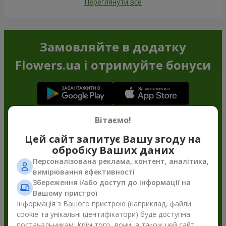
Переглянути все
Замовляйте в додатку
Flowers.ua і отримуйте бонуси
Вітаємо!
Цей сайт запитує Вашу згоду на
обробку Ваших даних
Персоналізована реклама, контент, аналітика,
вимірювання ефективності
Збереження і/або доступ до інформації на
Вашому пристрої
Інформація з Вашого пристрою (наприклад, файли
cookie та унікальні ідентифікатори) буде доступна
постачальникам. Крім того, вони, а також цей сайт