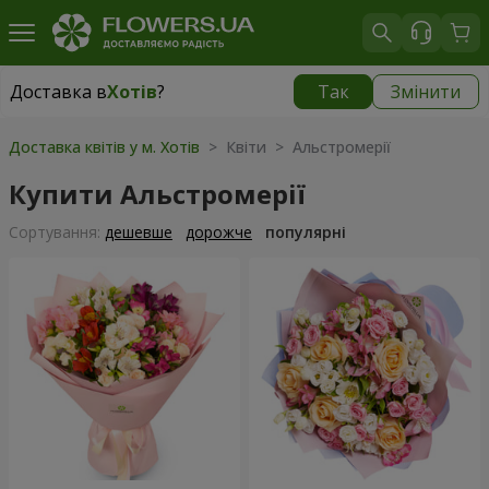
Доставка в
Хотів
?
Так
Змінити
Доставка в
Хотів
|
безкоштовно
Доставка квітів у м. Хотів
> Квіти > Альстромерії
Купити Альстромерії
Сортування:
дешевше
дорожче
популярні