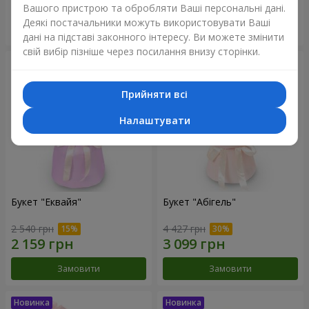
Вашого пристрою та обробляти Ваші персональні дані.
Деякі постачальники можуть використовувати Ваші
Замовити
Замовити
дані на підставі законного інтересу. Ви можете змінити
свій вибір пізніше через посилання внизу сторінки.
Прийняти всі
Налаштувати
Букет "Еквайя"
Букет "Абігель"
2 540 грн
4 427 грн
Замовити
Замовити