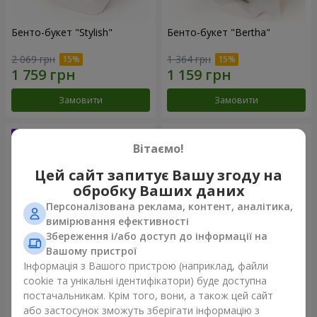
Бенто-букет "Stylish"
Бенто-букет "Bertha"
2 069 грн
1 364 грн
Замовити
Замовити
Вітаємо!
Цей сайт запитує Вашу згоду на
обробку Ваших даних
Персоналізована реклама, контент, аналітика,
вимірювання ефективності
Збереження і/або доступ до інформації на
Вашому пристрої
Інформація з Вашого пристрою (наприклад, файли
Букет "Kamaliya"
Букет "Moon Dance"
cookie та унікальні ідентифікатори) буде доступна
постачальникам. Крім того, вони, а також цей сайт
3 145 грн
2 513 грн
або застосунок зможуть зберігати інформацію з