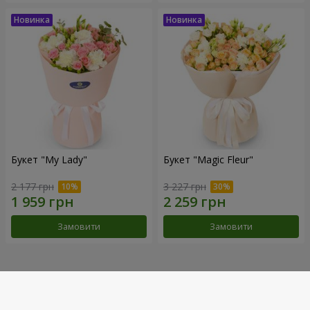
Букет "My Lady"
Букет "Magic Fleur"
2 177 грн
3 227 грн
Замовити
Замовити
Наші досягнення