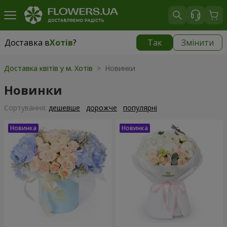
Доставка в
Хотів
?
Так
Змінити
Доставка в
Хотів
|
безкоштовно
Доставка квітів у м. Хотів
> Новинки
Новинки
Сортування:
дешевше
дорожче
популярні