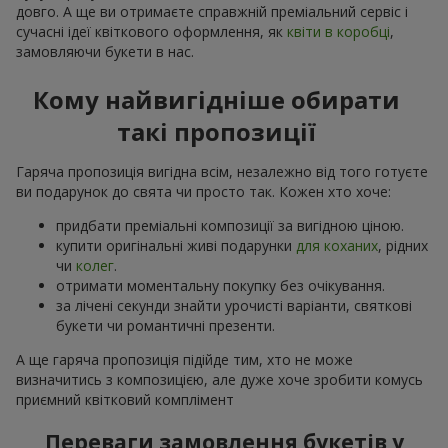
довго. А ще ви отримаєте справжній преміальний сервіс і
сучасні ідеї квіткового оформлення, як
квіти в коробці
,
замовляючи букети в нас.
Кому найвигідніше обирати
такі пропозиції
Гаряча пропозиція вигідна всім, незалежно від того готуєте
ви подарунок до свята чи просто так. Кожен хто хоче:
придбати преміальні композиції за вигідною ціною.
купити оригінальні живі подарунки
для коханих
, рідних
чи
колег
.
отримати моментальну покупку без очікування.
за лічені секунди знайти урочисті варіанти, святкові
букети чи романтичні презенти.
А ще гаряча пропозиція підійде тим, хто не може
визначитись з композицією, але дуже хоче зробити комусь
приємний квітковий комплімент
Переваги замовлення букетів у