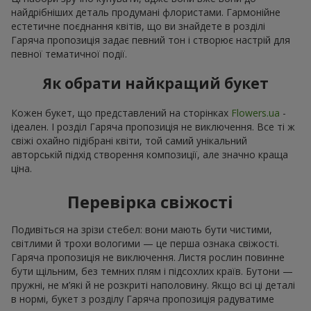
найдрібніших деталь продумані флористами. Гармонійне
естетичне поєднання квітів, що ви знайдете в розділі
Гаряча пропозиція задає певний тон і створює настрій для
певної тематичної події.
Як обрати найкращий букет
Кожен букет, що представлений на сторінках
Flowers.ua
-
ідеален. І розділ Гаряча пропозиція не виключення. Все ті ж
свіжі охайно підібрані квіти, той самий унікальний
авторській підхід створення композиції, але значно краща
ціна.
Перевірка свіжості
Подивіться на зрізи стебел: вони мають бути чистими,
світлими й трохи вологими — це перша ознака свіжості.
Гаряча пропозиція не виключення. Листя рослин повинне
бути щільним, без темних плям і підсохлих країв. Бутони —
пружні, не м’які й не розкриті наполовину. Якщо всі ці деталі
в нормі, букет з розділу Гаряча пропозиція радуватиме