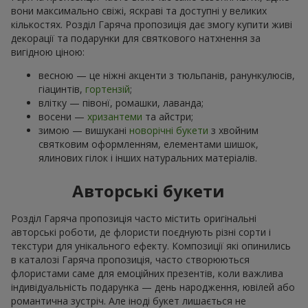
вони максимально свіжі, яскраві та доступні у великих
кількостях. Розділ Гаряча пропозиція дає змогу купити живі
декорації та подарунки для святкового натхнення за
вигідною ціною:
весною — це ніжні акценти з тюльпанів, ранункулюсів,
гіацинтів,
гортензій
;
влітку — півонї, ромашки, лаванда;
восени —
хризантеми
та айстри;
зимою — вишукані
новорічні букети
з хвойним
святковим оформленням, елементами шишок,
ялинових гілок і інших натуральних матеріалів.
Авторські букети
Розділ Гаряча пропозиція часто містить оригінальні
авторські роботи, де флористи поєднують різні сорти і
текстури для унікального ефекту. Композиції які опинились
в каталозі Гаряча пропозиція, часто створюються
флористами саме для емоційних презентів, коли важлива
індивідуальність подарунка — день народження, ювілей або
романтична зустріч. Але іноді букет лишається не