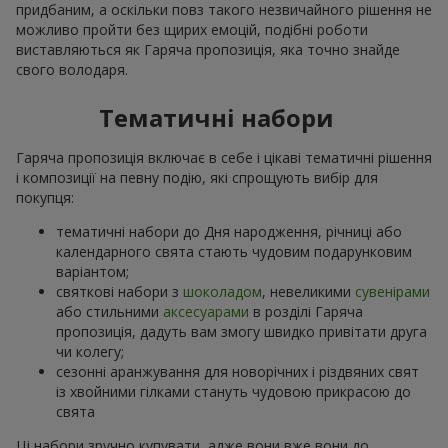
придбаним, а оскільки повз такого незвичайного рішення не
можливо пройти без щирих емоцій, подібні роботи
виставляються як Гаряча пропозиція, яка точно знайде
свого володаря.
Тематичні набори
Гаряча пропозиція включає в себе і цікаві тематичні рішення
і композиції на певну подію, які спрощують вибір для
покупця:
тематичні набори до Дня народження, річниці або
календарного свята стають чудовим подарунковим
варіантом;
святкові набори з
шоколадом
, невеликими
сувенірами
або стильними
аксесуарами
в розділі Гаряча
пропозиція, дадуть вам змогу швидко привітати друга
чи колегу;
сезонні аранжування для новорічних і різдвяних свят
із хвойними гілками стануть чудовою прикрасою до
свята
Ці набори зручно купувати, адже вони вже вони до