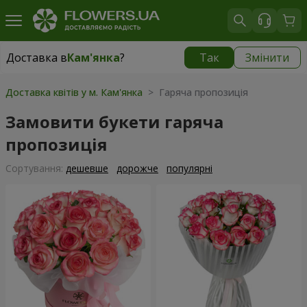
Доставка в
Кам'янка
?
Так
Змінити
Доставка в
Кам'янка
|
665 грн
Доставка квітів у м. Кам'янка
> Гаряча пропозиція
Замовити букети гаряча
пропозиція
Сортування:
дешевше
дорожче
популярні