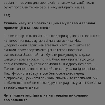
варіант — зручно для сюрпризів, а також ситуацій, коли
букет потрібен терміново, а часу вибирати немає.
FAQ
Скільки часу зберігається ціна за умовами гарячої
пропозиції в м. Кам'янка?
Знижена вартість на квіткові шедеври діє, поки ці позиції є в
наявності на нашому складі чи в магазинах. Наш
флористичний сервіс намагається частіше тішити вас
акціями, тому асортимент цієї категорії постійно
змінюється. Зазвичай такі букети розкуповують дуже
швидко через високий попит. Якщо вам припала до душі
певна композиція, краще замовляти її одразу без вагань.
Так ви точно встигнете придбати красу за вигідною ціною.
Наші флористи зберуть усе безпосередньо перед
відправкою, щоб квіти приїхали свіжими та красивими. Ми
робимо все, щоб ви могли дарувати радість у місті Кам'янка
за найкращими цінами.
Чи впливає акційна ціна на терміни виконання
замовлення?