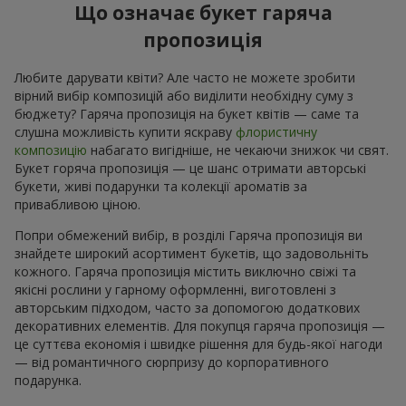
Що означає букет гаряча
пропозиція
Любите дарувати квіти? Але часто не можете зробити
вірний вибір композицій або виділити необхідну суму з
бюджету? Гаряча пропозиція на букет квітів — саме та
слушна можливість купити яскраву
флористичну
композицію
набагато вигідніше, не чекаючи знижок чи свят.
Букет горяча пропозиція — це шанс отримати авторські
букети, живі подарунки та колекції ароматів за
привабливою ціною.
Попри обмежений вибір, в розділі Гаряча пропозиція ви
знайдете широкий асортимент букетів, що задовольніть
кожного. Гаряча пропозиція містить виключно свіжі та
якісні рослини у гарному оформленні, виготовлені з
авторським підходом, часто за допомогою додаткових
декоративних елементів. Для покупця гаряча пропозиція —
це суттєва економія і швидке рішення для будь-якої нагоди
— від романтичного сюрпризу до корпоративного
подарунка.