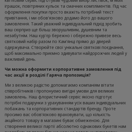
квітковий сервіс підготував чудовий вибір листівок, м'яких
іграшок, повітряних кульок та смачних компліментів. Під час
оформлення покупки просто вкажіть потрібний текст
привітання, і ми обов'язково додамо його до вашого
замовлення. Такий уважний індивідуальний підхід зробить
ваш сюрприз ще більш зворушливим, душевним та
незабутнім. Наш кур'єр бережно і обережно привезе весь
святковий набір разом по Кам'янці прямо до дверей
одержувача. Створюйте свої унікальні святкові поєднання,
щоб максимально приємно здивувати найдорожчих людей у
важливий день.
Чи можна оформити корпоративне замовлення під
час акції в розділі Гаряча пропозиція?
Ми з великою радістю допомагаємо компаніям вітати
співробітників і пропонуємо вигідні умови для великих
замовлень. Наш флористичний сервіс якісно підготує
потрібні подарунки з урахуванням усіх ваших індивідуальних
побажань та корпоративних стандартів бренду. Проте
просимо вас обов'язково враховувати, що кількість
акційного товару в магазині буває обмеженою. Для
створення великої партії абсолютно однакових букетів нам