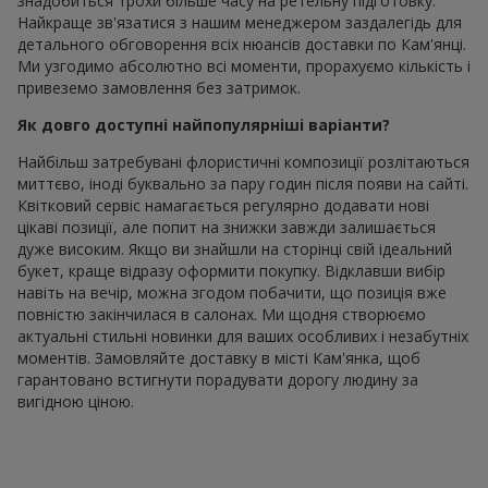
знадобиться трохи більше часу на ретельну підготовку.
Найкраще зв'язатися з нашим менеджером заздалегідь для
детального обговорення всіх нюансів доставки по Кам'янці.
Ми узгодимо абсолютно всі моменти, прорахуємо кількість і
привеземо замовлення без затримок.
Як довго доступні найпопулярніші варіанти?
Найбільш затребувані флористичні композиції розлітаються
миттєво, іноді буквально за пару годин після появи на сайті.
Квітковий сервіс намагається регулярно додавати нові
цікаві позиції, але попит на знижки завжди залишається
дуже високим. Якщо ви знайшли на сторінці свій ідеальний
букет, краще відразу оформити покупку. Відклавши вибір
навіть на вечір, можна згодом побачити, що позиція вже
повністю закінчилася в салонах. Ми щодня створюємо
актуальні стильні новинки для ваших особливих і незабутніх
моментів. Замовляйте доставку в місті Кам'янка, щоб
гарантовано встигнути порадувати дорогу людину за
вигідною ціною.