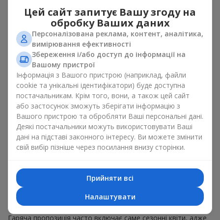
пропозиція можна замовити миттєво і отримати
Цей сайт запитує Вашу згоду на
замовлення майже моментально. Ви обираєте, оплачуєте і
обробку Ваших даних
отримуєте швидку доставку.
Персоналізована реклама, контент, аналітика,
вимірювання ефективності
Розширений вибір
Збереження і/або доступ до інформації на
Вашому пристрої
Гаряча пропозиція зазвичай містить широке різноманіття
Інформація з Вашого пристрою (наприклад, файли
авторських робіт. Тут можна знайти стильні флораріуми,
cookie та унікальні ідентифікатори) буде доступна
сезонні аранжування, тематичні набори для свят і
постачальникам. Крім того, вони, а також цей сайт
особливих подій. Ціни різні. Зазвичай в каталозі Гаряча
або застосунок зможуть зберігати інформацію з
пропозиція представлені букети і за
700 грн
, і за
1000 грн
, і
Вашого пристрою та обробляти Ваші персональні дані.
за 1500 грн
і навіть
вище
.
Деякі постачальники можуть використовувати Ваші
дані на підставі законного інтересу. Ви можете змінити
Які букети найчастіше
свій вибір пізніше через посилання внизу сторінки.
потрапляють в розділ Гаряча
пропозиція
Прийняти всі
Сезонні композиції
Налаштувати
Гаряча пропозиція часто включає саме сезонні квіти, адже