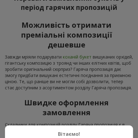
період гарячих пропозицій
Можливість отримати
преміальні композиції
дешевше
Завжди мріяли подарувати
коханій букет
вишуканих орхідей,
гігантську композицію з троянд чи інших елітних квітів, щоб
зробити оригінальний сюрприз? Гаряча пропозиція дає
змогу придбати вишукані естетичні поєднання за приємною
ціною. Те, що раніше ви не могли собі дозволити, тепер
стає доступним з асортиментом розділу Гаряча пропозиція.
Швидке оформлення
замовлення
Складники для композицій розділу Гаряча пропозиція є в
наявності. А інколи готові повністю зібрані букети вже
Вітаємо!
готові. Саме тому весь асортимент розділу Гаряча