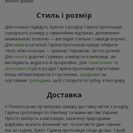
значно довше.
Стиль і розмір
Для коханої підійдуть букети з розділу Гаряча пропозиція
середнього розміру у гармонійних відтінках, доповнених
мінімальною зеленню — виглядає стильно і завжди влучно.
Для
мами
в каталозі Гаряча пропозиція краще обирати
теплі, м’які кольори — кремові, персикові, світло-рожеві.
Для
колеги
доречні стримані, компактні композиції, які
виглядають акуратно й професійно. Для
тематичних та
святкових подій
в розділі Гаряча пропозиція підготовані
більш об’ємні варіанти з гортензією,
орхідеями
чи
сортовими
трояндами
, щоб створити потрібну атмосферу
Доставка
У Flowers.ua ми організуємо швидку доставку квітів з розділу
Гаряча пропозиція по Кам'янці та іншим містам України.
Просто виберіть композицію, насичену природними
фарбами, вкажіть бажаний час та контактні дані і менше
ніж за годину, букет Гаряча пропозиція поїде до вас. Такий