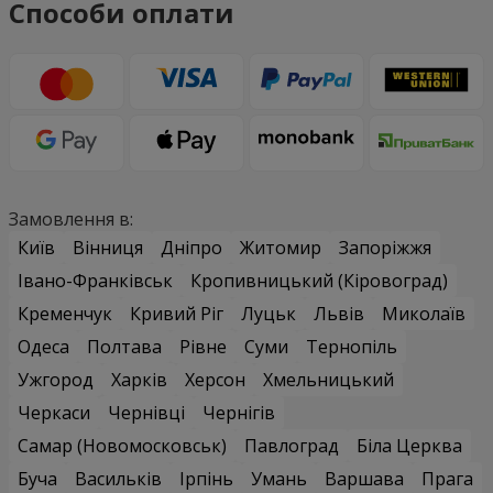
Способи оплати
Замовлення в:
Київ
Вінниця
Дніпро
Житомир
Запоріжжя
Івано-Франківськ
Кропивницький (Кіровоград)
Кременчук
Кривий Ріг
Луцьк
Львів
Миколаїв
Одеса
Полтава
Рівне
Суми
Тернопіль
Ужгород
Харків
Херсон
Хмельницький
Черкаси
Чернівці
Чернігів
Самар (Новомосковськ)
Павлоград
Біла Церква
Буча
Васильків
Ірпінь
Умань
Варшава
Прага