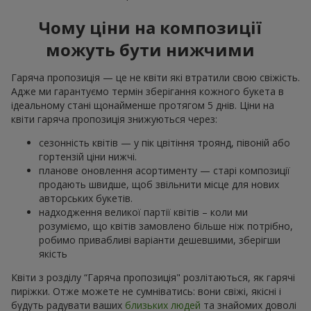
Чому ціни на композиції
можуть бути нижчими
Гаряча пропозиція — це не квіти які втратили свою свіжість.
Адже ми гарантуємо термін зберігання кожного букета в
ідеальному стані щонайменше протягом 5 днів. Ціни на
квіти гаряча пропозиція знижуються через:
сезонність квітів — у пік цвітіння троянд, півоній або
гортензій ціни нижчі.
планове оновлення асортименту — старі композиції
продають швидше, щоб звільнити місце для нових
авторських букетів.
надходження великої партії квітів – коли ми
розуміємо, що квітів замовлено більше ніж потрібно,
робимо привабливі варіанти дешевшими, зберігши
якість
Квіти з розділу “Гаряча пропозиція" розлітаються, як гарячі
пиріжки. Отже можете не сумніватись: вони свіжі, якісні і
будуть радувати ваших
близьких людей
та знайомих доволі