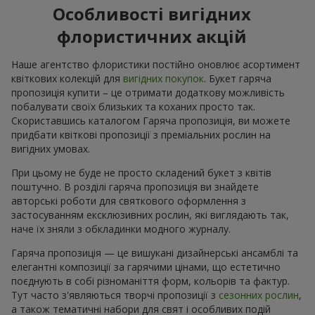
Особливості вигідних
флористичних акцій
Наше агентство флористики постійно оновлює асортимент
квіткових колекцій для
вигідних покупок
. Букет гаряча
пропозиція купити – це отримати додаткову можливість
побалувати своїх близьких та коханих просто так.
Скориставшись каталогом Гаряча пропозиція, ви можете
придбати квіткові пропозиції з преміальних рослин на
вигідних умовах.
При цьому не буде не просто складений букет з квітів
поштучно. В розділі гаряча пропозиція ви знайдете
авторські роботи для святкового оформлення з
застосуванням ексклюзивних рослин, які виглядають так,
наче їх зняли з обкладинки модного журналу.
Гаряча пропозиція — це вишукані дизайнерські ансамблі та
елегантні композиції за гарячими цінами, що естетично
поєднують в собі різноманіття форм, кольорів та фактур.
Тут часто з'являються творчі пропозиції з
сезонних рослин
,
а також тематичні набори для свят і особливих подій