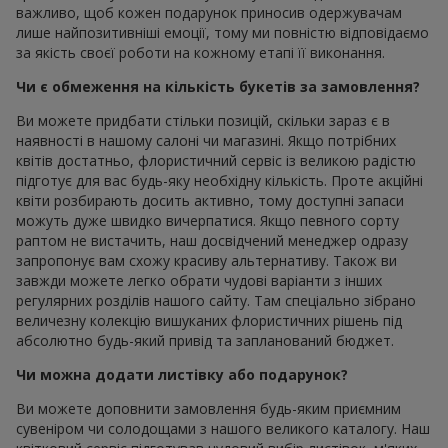
важливо, щоб кожен подарунок приносив одержувачам
лише найпозитивніші емоції, тому ми повністю відповідаємо
за якість своєї роботи на кожному етапі її виконання.
Чи є обмеження на кількість букетів за замовлення?
Ви можете придбати стільки позицій, скільки зараз є в
наявності в нашому салоні чи магазині. Якщо потрібних
квітів достатньо, флористичний сервіс із великою радістю
підготує для вас будь-яку необхідну кількість. Проте акційні
квіти розбирають досить активно, тому доступні запаси
можуть дуже швидко вичерпатися. Якщо певного сорту
раптом не вистачить, наш досвідчений менеджер одразу
запропонує вам схожу красиву альтернативу. Також ви
завжди можете легко обрати чудові варіанти з інших
регулярних розділів нашого сайту. Там спеціально зібрано
величезну колекцію вишуканих флористичних рішень під
абсолютно будь-який привід та запланований бюджет.
Чи можна додати листівку або подарунок?
Ви можете доповнити замовлення будь-яким приємним
сувеніром чи солодощами з нашого великого каталогу. Наш