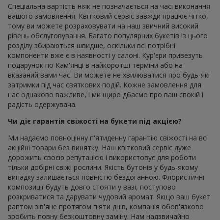
Спеціальна вартість ніяк не позначається на часі виконання
вашого замовлення. Квітковий сервіс завжди працює чітко,
тому ви можете розраховувати на наш звичний високий
рівень обслуговування. Багато популярних букетів із цього
розділу збираються швидше, оскільки всі потрібні
компоненти вже є в наявності у салоні. Кур'єри привезуть
подарунок по Кам'янці в найкоротші терміни або на
вказаний вами час. Ви можете не хвилюватися про будь-які
затримки під час святкових подій. Кожне замовлення для
нас однаково важливе, і ми щиро дбаємо про ваш спокій і
радість одержувача.
Чи діє гарантія свіжості на букети під акцією?
Ми надаємо повноцінну п'ятиденну гарантію свіжості на всі
акційні товари без винятку. Наш квітковий сервіс дуже
дорожить своєю репутацією і використовує для роботи
тільки добірні свіжі рослини. Якість бутонів у будь-якому
випадку залишається повністю бездоганною. Флористичні
композиції будуть довго стояти у вазі, поступово
розкриватися та дарувати чудовий аромат. Якщо ваш букет
раптом зів'яне протягом п'яти днів, компанія обов'язково
зробить повну безкоштовну заміну. Нам надзвичайно