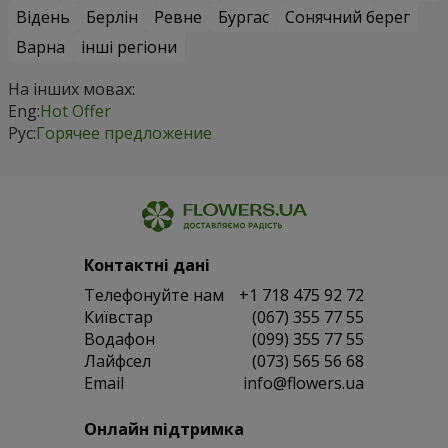
Відень
Берлін
Ревне
Бургас
Сонячний берег
Варна
інші регіони
На інших мовах:
Eng:
Hot Offer
Рус:
Горячее предложение
Контактні дані
Телефонуйте нам
+1 718 475 92 72
Київстар
(067) 355 77 55
Водафон
(099) 355 77 55
Лайфсел
(073) 565 56 68
Email
info@flowers.ua
Онлайн підтримка