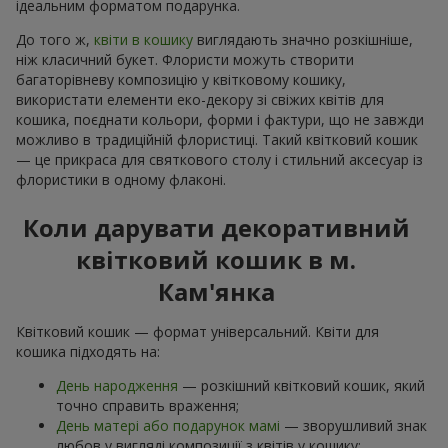
ідеальним форматом подарунка.
До того ж,
квіти в кошику
виглядають значно розкішніше,
ніж класичний букет. Флористи можуть створити
багаторівневу композицію у квітковому кошику,
використати елементи еко-декору зі свіжих квітів для
кошика, поєднати кольори, форми і фактури, що не завжди
можливо в традиційній флористиці. Такий квітковий кошик
— це прикраса для святкового столу і стильний аксесуар із
флористики в одному флаконі.
Коли дарувати декоративний
квітковий кошик в м.
Кам'янка
Квітковий кошик — формат універсальний. Квіти для
кошика підходять на:
День народження
— розкішний квітковий кошик, який
точно справить враження;
День матері або подарунок мамі
— зворушливий знак
любов у вигляді композиції з квітів у кошику;