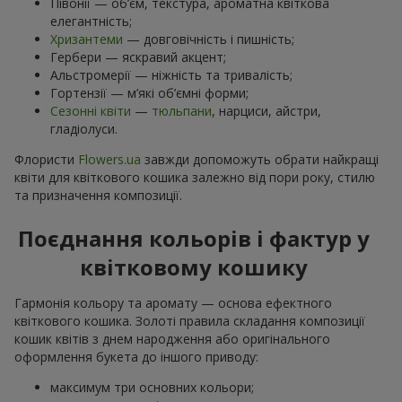
Півонії — об’єм, текстура, ароматна квіткова
елегантність;
Хризантеми
— довговічність і пишність;
Гербери — яскравий акцент;
Альстромерії — ніжність та тривалість;
Гортензії — м’які об’ємні форми;
Сезонні квіти
—
тюльпани
, нарциси, айстри,
гладіолуси.
Флористи
Flowers.ua
завжди допоможуть обрати найкращі
квіти для квіткового кошика залежно від пори року, стилю
та призначення композиції.
Поєднання кольорів і фактур у
квітковому кошику
Гармонія кольору та аромату — основа ефектного
квіткового кошика. Золоті правила складання композиції
кошик квітів з днем ​​народження або оригінального
оформлення букета до іншого приводу:
максимум три основних кольори;