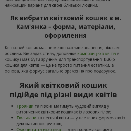
найкращий варіант для своєї близької людини.
Як вибрати квітковий кошик в м.
Кам'янка – форма, матеріали,
оформлення
Квітковий кошик має не менш важливе значення, ніж самі
рослини. Він задає стиль, доповнює
композицію з квітів
в
кошику і має бути зручним для транспортування. Вибір
кошика для квітів — це не просто питання естетики, а
основа, яка формує загальне враження про подарунок.
Який квітковий кошик
підійде під різні види квітів
Троянди
та півонії матимуть чудовий вигляд у
витончених квіткових кошиках із лозових гілок;
Тюльпани
та весняні квіти — у плетених формочках із
декоративною ручкою;
Сухоцвіти та екзотика
— в квітковому кошику з