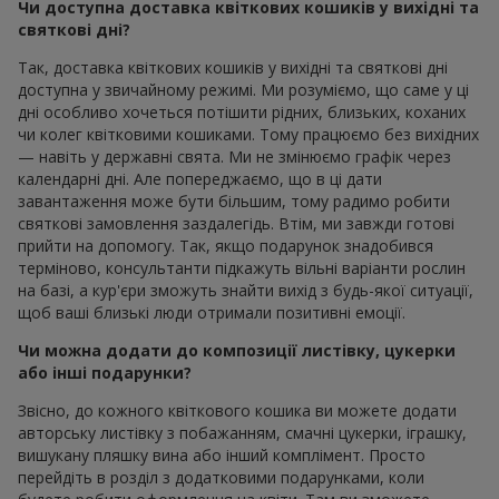
Чи доступна доставка квіткових кошиків у вихідні та
святкові дні?
Так, доставка квіткових кошиків у вихідні та святкові дні
доступна у звичайному режимі. Ми розуміємо, що саме у ці
дні особливо хочеться потішити рідних, близьких, коханих
чи колег квітковими кошиками. Тому працюємо без вихідних
— навіть у державні свята. Ми не змінюємо графік через
календарні дні. Але попереджаємо, що в ці дати
завантаження може бути більшим, тому радимо робити
святкові замовлення заздалегідь. Втім, ми завжди готові
прийти на допомогу. Так, якщо подарунок знадобився
терміново, консультанти підкажуть вільні варіанти рослин
на базі, а кур'єри зможуть знайти вихід з будь-якої ситуації,
щоб ваші близькі люди отримали позитивні емоції.
Чи можна додати до композиції листівку, цукерки
або інші подарунки?
Звісно, до кожного квіткового кошика ви можете додати
авторську листівку з побажанням, смачні цукерки, іграшку,
вишукану пляшку вина або інший комплімент. Просто
перейдіть в розділ з додатковими подарунками, коли