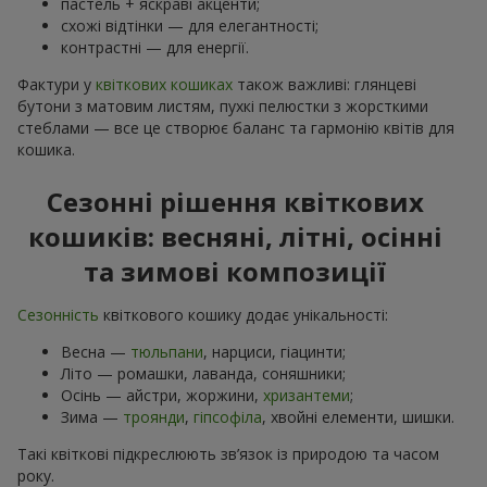
пастель + яскраві акценти;
схожі відтінки — для елегантності;
контрастні — для енергії.
Фактури у
квіткових кошиках
також важливі: глянцеві
бутони з матовим листям, пухкі пелюстки з жорсткими
стеблами — все це створює баланс та гармонію квітів для
кошика.
Сезонні рішення квіткових
кошиків: весняні, літні, осінні
та зимові композиції
Сезонність
квіткового кошику додає унікальності:
Весна —
тюльпани
, нарциси, гіацинти;
Літо — ромашки, лаванда, соняшники;
Осінь — айстри, жоржини,
хризантеми
;
Зима —
троянди
,
гіпсофіла
, хвойні елементи, шишки.
Такі квіткові підкреслюють зв’язок із природою та часом
року.