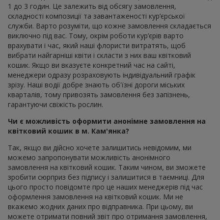
1 до 3 годин. Це залежить від обсягу замовлення,
складності композиції та завантаженості кур’єрської
служби. Варто розуміти, що кожне замовлення складається
виключно під вас. Тому, окрім роботи кур’єрів варто
врахувати і час, який наші флористи витратять, щоб
вибрати найгарніші квіти і скласти з них ваш квітковий
кошик. Якщо ви вказуєте конкретний час на сайті,
менеджери одразу розраховують індивідуальний графік
зрізу. Наші водії добре знають об'їзні дороги міських
кварталів, тому привозять замовлення без запізнень,
гарантуючи свіжість рослин.
Чи є можливість оформити анонімне замовлення на
квітковий кошик в м. Кам'янка?
Так, якщо ви дійсно хочете залишитись невідомим, ми
можемо запропонувати можливість анонімного
замовлення на квітковий кошик. Таким чином, ви зможете
зробити сюрприз без підпису і залишитися в таємниці. Для
цього просто повідомте про це наших менеджерів під час
оформлення замовлення на квітковий кошик. Ми не
вкажемо жодних даних про відправника. При цьому, ви
можете отримати повний звіт про отримання замовлення,