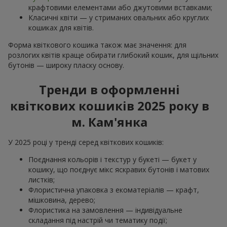
крафтовими елементами або джутовими вставками;
Класичні квіти — у стриманих овальних або круглих
кошиках для квітів.
Форма квіткового кошика також має значення: для
розлогих квітів краще обирати глибокий кошик, для щільних
бутонів — широку пласку основу.
Тренди в оформленні
квіткових кошиків 2025 року в
м. Кам'янка
У 2025 році у тренді серед квіткових кошиків:
Поєднання кольорів і текстур у букеті — букет у
кошику, що поєднує мікс яскравих бутонів і матових
листків;
Флористична упаковка з екоматеріалів — крафт,
мішковина, дерево;
Флористика на замовлення — індивідуальне
складання під настрій чи тематику події;