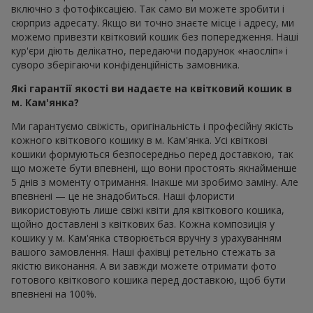
включно з фотофіксацією. Так само ви можете зробити і
сюрприз адресату. Якщо ви точно знаєте місце і адресу, ми
можемо привезти квітковий кошик без попередження. Наші
кур'єри діють делікатно, передаючи подарунок «наосліп» і
суворо зберігаючи конфіденційність замовника.
Які гарантії якості ви надаєте на квітковий кошик в
м. Кам'янка?
Ми гарантуємо свіжість, оригінальність і професійну якість
кожного квіткового кошику в м. Кам'янка. Усі квіткові
кошики формуються безпосередньо перед доставкою, так
що можете бути впевнені, що вони простоять якнайменше
5 днів з моменту отримання. Інакше ми зробимо заміну. Але
впевнені — це не знадобиться. Наші флористи
використовують лише свіжі квіти для квіткового кошика,
щойно доставлені з квіткових баз. Кожна композиція у
кошику у м. Кам'янка створюється вручну з урахуванням
вашого замовлення. Наші фахівці ретельно стежать за
якістю виконання. А ви завжди можете отримати фото
готового квіткового кошика перед доставкою, щоб бути
впевнені на 100%.