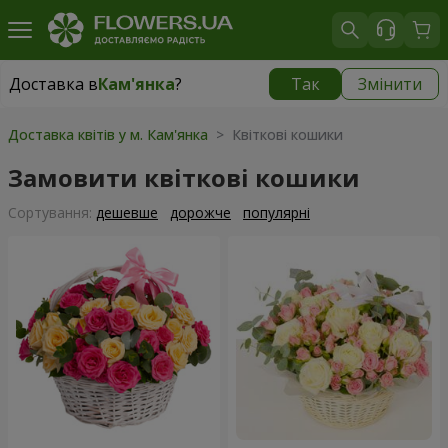
Доставка в
Кам'янка
?
Так
Змінити
Доставка в
Кам'янка
|
665 грн
Доставка квітів у м. Кам'янка
> Квіткові кошики
Замовити квіткові кошики
Сортування:
дешевше
дорожче
популярні