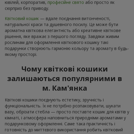
ювілей, корпоратив,
професійне свято
або просто як
сюрприз без приводу.
Квітковий кошик
— вдале поєднання витонченості,
натуральної краси та душевного посилу. Це може бути
ароматна квіткова елегантність або креативне квіткове
рішення, яке вражає з першого погляду. Завдяки живим
рослинам для оформлення квіткового кошику такі
подарунки створюють гармонію кольору та аромату в будь-
якому просторі.
Чому квіткові кошики
залишаються популярними в
м. Кам'янка
Квіткові кошики поєднують естетику, зручність і
функціональність. Їх не потрібно розпаковувати, шукати
вазу, обрізати стебла — просто поставте кошик для квітів у
кімнаті, і атмосфера наповниться природніми ароматами у
подарунковому оформленні. Саме така практичність і
готовність до миттєвого використання робить квітковий