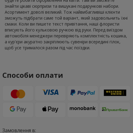
будете робити оформлення на квіти. Там ви зможете
знайти цікаві сюрпризи та вишукані подарункові набори.
Асортимент доволі великий. Тож найвибагливіші клієнти
зможуть підібрати саме той варіант, який задовольнить їхні
смаки. Коли ви пишете текст привітання, наші флористи
вписують його кульковою ручкою від руки. Перед виїздом
автомобіля менеджери перевіряють комплектність кошика,
а кур'єри акуратно закріплюють сувеніри всередині гілок,
щоб усе трималося разом під час поїздки.
Способи оплати
Замовлення в: