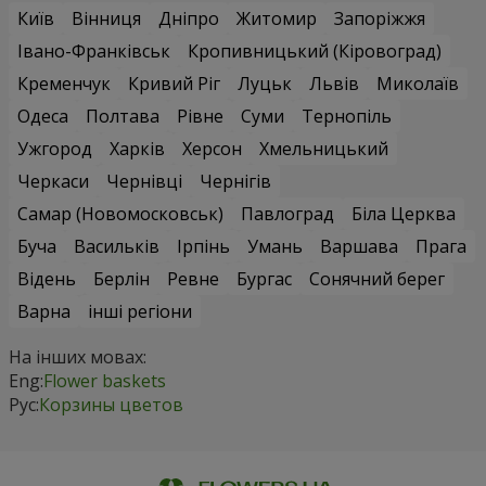
Київ
Вінниця
Дніпро
Житомир
Запоріжжя
Івано-Франківськ
Кропивницький (Кіровоград)
Кременчук
Кривий Ріг
Луцьк
Львів
Миколаїв
Одеса
Полтава
Рівне
Суми
Тернопіль
Ужгород
Харків
Херсон
Хмельницький
Черкаси
Чернівці
Чернігів
Самар (Новомосковськ)
Павлоград
Біла Церква
Буча
Васильків
Ірпінь
Умань
Варшава
Прага
Відень
Берлін
Ревне
Бургас
Сонячний берег
Варна
інші регіони
На інших мовах:
Eng:
Flower baskets
Рус:
Корзины цветов