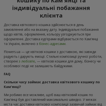
кошику по Кам'янці та
індивідуальні побажання
клієнта
Доставка квіткового кошика здійснюється в день
замовлення або на вказану дату. Індивідуальні побажання
щодо квітів, оформлення, кольору узгоджуються при
оформленні. Доставка кур’єрами відбувається по Кам'янці
та Україні, включно з
бізнес-адресами
.
Flowers.ua — це квіткові кошики з доставкою, які завжди
радують і дарують емоції. Стильні композиції ручної роботи,
створені
з любов’ю
, — квіткові кошики для дому, бізнесу чи
особливої події не залишають байдужими.
FAQ
Скільки часу займає доставка квіткового кошику по
Кам'янці?
Ми робимо все можливе, щоб ваш квітковий кошик по
Кам'янці був доставлений максимально швидко. У межах
міста час доставки квіткової композиції зазвичай займає від