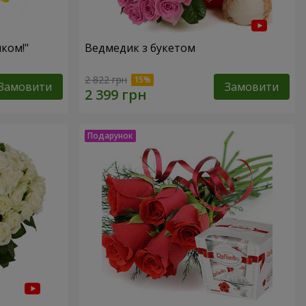
ком!"
Ведмедик з букетом
2 822 грн
Замовити
Замовити