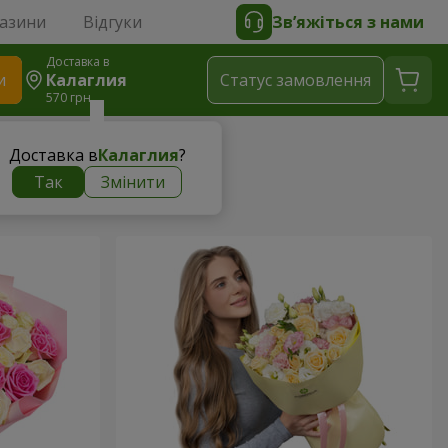
газини
Відгуки
Зв’яжіться з нами
Доставка в
и
Калаглия
Статус замовлення
570 грн
Доставка в
Калаглия
?
Так
Змінити