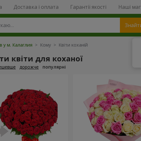
a
Доставка і оплата
Гарантії якості
Наші ма
Знайт
в у м. Калаглия
> Кому > Квіти коханій
и квіти для коханої
ешевше
дорожче
популярні