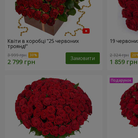
Квіти в коробці "25 червоних
19 червони
троянд!"
3 999 грн
2 324 грн
Замовити