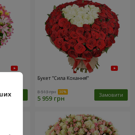
Букет "Сила Кохання!"
8 513 грн
аших
Замовити
Замовити