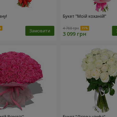
ану!
Букет "Моїй коханій!"
4 768 грн
Замовити
мій Всесвіт"
Букет "Лісова німфа"