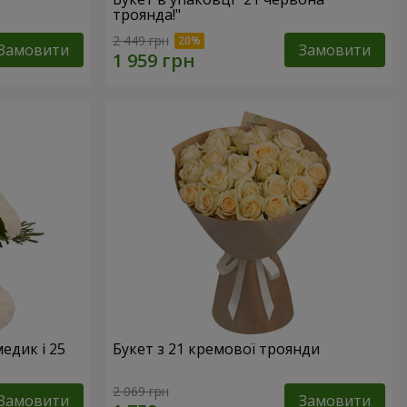
троянда!"
2 449 грн
Замовити
Замовити
едик і 25
Букет з 21 кремової троянди
2 069 грн
Замовити
Замовити