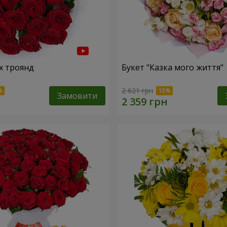
х троянд
Букет "Казка мого життя"
2 621 грн
Замовити