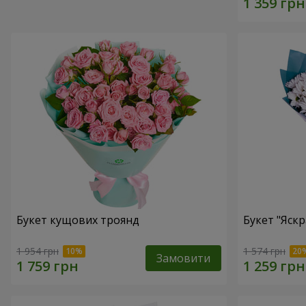
Букет кущових троянд
Букет "Яскр
1 954 грн
1 574 грн
Замовити