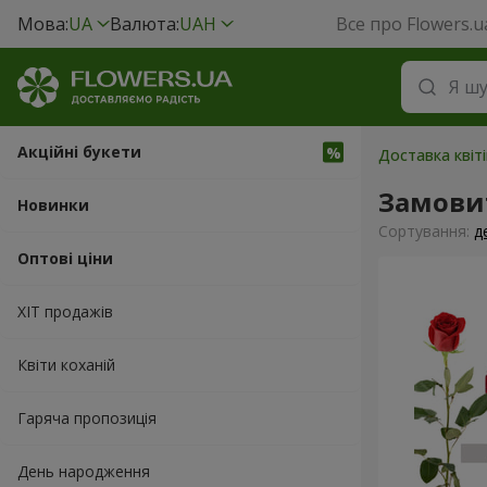
Мова:
UA
Валюта:
UAH
Все про Flowers.u
Акційні букети
Доставка квіті
Замовит
Новинки
Сортування:
д
Оптові ціни
ХІТ продажів
Квіти коханій
Гаряча пропозиція
День народження