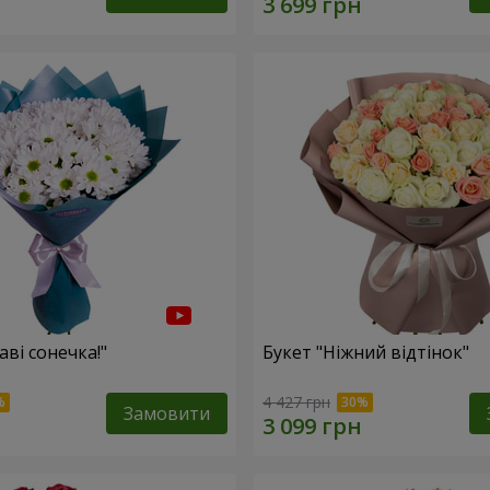
аві сонечка!"
Букет "Ніжний відтінок"
4 427 грн
Замовити