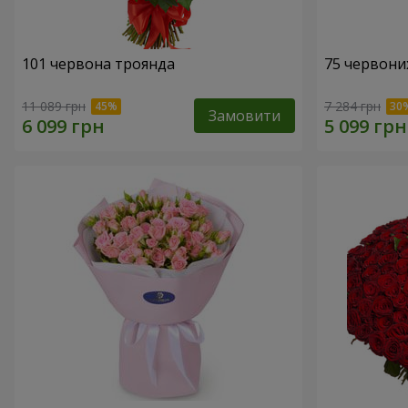
101 червона троянда
75 червони
11 089 грн
7 284 грн
Замовити