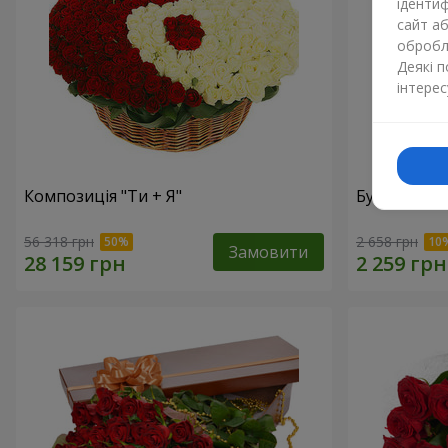
ідентиф
сайт а
обробля
Деякі 
інтерес
Композиція "Ти + Я"
Букет "У зах
56 318 грн
2 658 грн
Замовити