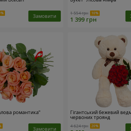
1 554 грн
Замовити
алова романтика"
Гігантський бежевий ведм
червоних троянд
4 624 грн
Замовити