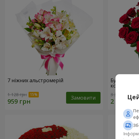
7 ніжних альстромерій
Букет "У Д
коханням!"
1 128 грн
3 322 грн
Цей
Замовити
Пе
еф
Зб
Інформа