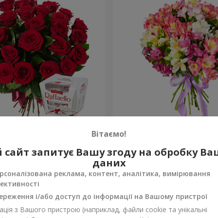
ень народження, з
Букет "Казка для двох!"
Вітаємо!
1 621 грн
 сайт запитує Вашу згоду на обробку В
Замовити
даних
рсоналізована реклама, контент, аналітика, вимірювання
ективності
ереження і/або доступ до інформації на Вашому пристрої
ція з Вашого пристрою (наприклад, файли cookie та унікальні