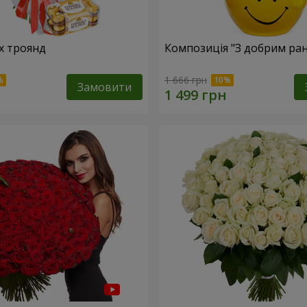
х троянд
Композиція "З добрим ран
1 666 грн
Замовити