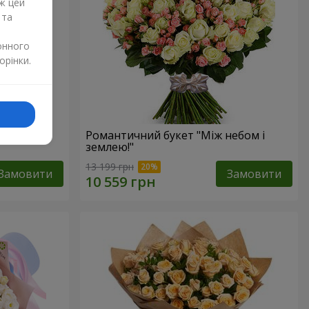
ж цей
 та
онного
орінки.
Романтичний букет "Між небом і
землею!"
13 199 грн
Замовити
Замовити