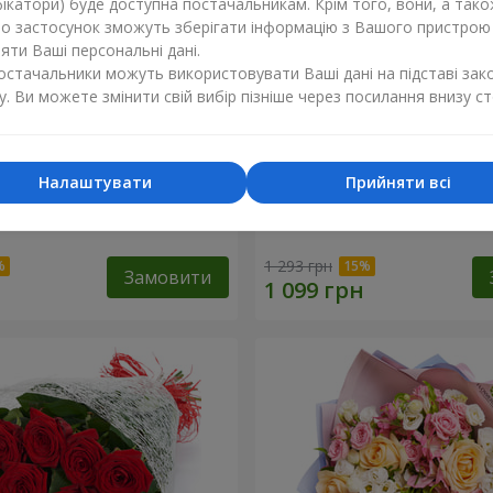
ікатори) буде доступна постачальникам. Крім того, вони, а тако
бо застосунок зможуть зберігати інформацію з Вашого пристрою
ти Ваші персональні дані.
постачальники можуть використовувати Ваші дані на підставі зак
у. Ви можете змінити свій вибір пізніше через посилання внизу ст
Налаштувати
Прийняти всі
ваті від тебе!"
11 червоних троянд
1 293 грн
Замовити