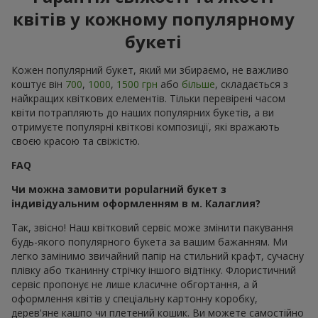
квітів у кожному популярному
букеті
Кожен популярний букет, який ми збираємо, не важливо
коштує він
700
,
1000
,
1500 грн
або
більше
, складається з
найкращих квіткових елементів. Тільки перевірені часом
квіти потрапляють до наших популярних букетів, а ви
отримуєте популярні квіткові композиції, які вражають
своєю красою та свіжістю.
FAQ
Чи можна замовити popularний букет з
індивідуальним оформленням в м. Калаглия?
Так, звісно! Наш квітковий сервіс може змінити пакування
будь-якого популярного букета за вашим бажанням. Ми
легко замінимо звичайний папір на стильний крафт, сучасну
плівку або тканинну стрічку іншого відтінку. Флористичний
сервіс пропонує не лише класичне обгортання, а й
оформлення квітів у спеціальну картонну коробку,
дерев'яне кашпо чи плетений кошик. Ви можете самостійно