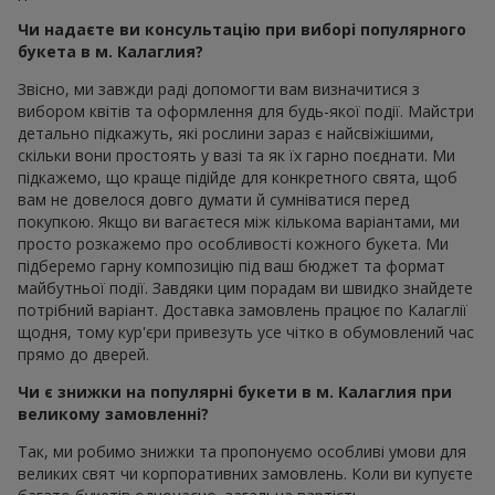
Чи надаєте ви консультацію при виборі популярного
букета в м. Калаглия?
Звісно, ми завжди раді допомогти вам визначитися з
вибором квітів та оформлення для будь-якої події. Майстри
детально підкажуть, які рослини зараз є найсвіжішими,
скільки вони простоять у вазі та як їх гарно поєднати. Ми
підкажемо, що краще підійде для конкретного свята, щоб
вам не довелося довго думати й сумніватися перед
покупкою. Якщо ви вагаєтеся між кількома варіантами, ми
просто розкажемо про особливості кожного букета. Ми
підберемо гарну композицію під ваш бюджет та формат
майбутньої події. Завдяки цим порадам ви швидко знайдете
потрібний варіант. Доставка замовлень працює по Калаглії
щодня, тому кур'єри привезуть усе чітко в обумовлений час
прямо до дверей.
Чи є знижки на популярні букети в м. Калаглия при
великому замовленні?
Так, ми робимо знижки та пропонуємо особливі умови для
великих свят чи корпоративних замовлень. Коли ви купуєте