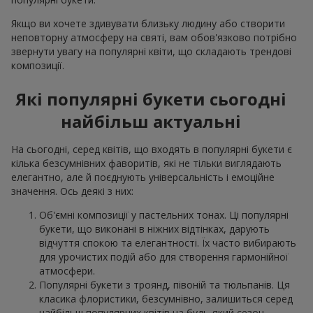
Якщо ви хочете здивувати близьку людину або створити
неповторну атмосферу на святі, вам обов'язково потрібно
звернути увагу на популярні квіти, що складають трендові
композиції.
Які популярні букети сьогодні
найбільш актуальні
На сьогодні, серед квітів, що входять в популярні букети є
кілька безсумнівних фаворитів, які не тільки виглядають
елегантно, але й поєднують універсальність і емоційне
значення. Ось деякі з них:
Об'ємні композиції у пастельних тонах. Ці популярні
букети, що виконані в ніжних відтінках, дарують
відчуття спокою та елегантності. Їх часто вибирають
для урочистих подій або для створення гармонійної
атмосфери.
Популярні букети з троянд, півоній та тюльпанів. Ця
класика флористики, безсумнівно, залишиться серед
найбільш популярних квітів на будь-який сезон.