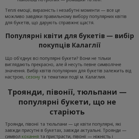
Теплі емоції, виразність і незабутні моменти — все це
можливо завдяки правильному вибору популярних квітів
для букетів, що дарують справжнє щастя.
Популярні квіти для букетів — вибір
покупців Калаглії
Що об'єднує всі популярні букети? Вони не тільки
виглядають прекрасно, але й несуть певне символічне
значення. Вибір квітів популярних для букетів залежить від
настрою,
сезону
та тематики події м. Калаглия.
Троянди, півонії, тюльпани —
популярні букети, що не
старіють
Троянди, півонії та тюльпани — це квіти популярні, які
завжди присутні в букетах, завжди актуальні. Троянди —
символ
кохання
та пристрасти, півонії — ніжність і