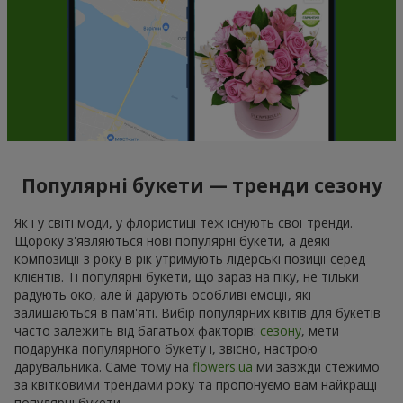
Популярні букети — тренди сезону
Як і у світі моди, у флористиці теж існують свої тренди.
Щороку з'являються нові популярні букети, а деякі
композиції з року в рік утримують лідерські позиції серед
клієнтів. Ті популярні букети, що зараз на піку, не тільки
радують око, але й дарують особливі емоції, які
залишаються в пам'яті. Вибір популярних квітів для букетів
часто залежить від багатьох факторів:
сезону
, мети
подарунка популярного букету і, звісно, настрою
дарувальника. Саме тому на
flowers.ua
ми завжди стежимо
за квітковими трендами року та пропонуємо вам найкращі
популярні букети.