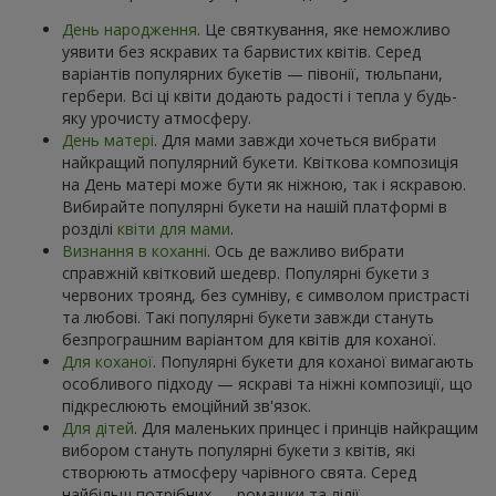
День народження
. Це святкування, яке неможливо
уявити без яскравих та барвистих квітів. Серед
варіантів популярних букетів — півонії, тюльпани,
гербери. Всі ці квіти додають радості і тепла у будь-
яку урочисту атмосферу.
День матері
. Для мами завжди хочеться вибрати
найкращий популярний букети. Квіткова композиція
на День матері може бути як ніжною, так і яскравою.
Вибирайте популярні букети на нашій платформі в
розділі
квіти для мами
.
Визнання в коханні
. Ось де важливо вибрати
справжній квітковий шедевр. Популярні букети з
червоних троянд, без сумніву, є символом пристрасті
та любові. Такі популярні букети завжди стануть
безпрограшним варіантом для квітів для коханої.
Для коханої
. Популярні букети для коханої вимагають
особливого підходу — яскраві та ніжні композиції, що
підкреслюють емоційний зв'язок.
Для дітей
. Для маленьких принцес і принців найкращим
вибором стануть популярні букети з квітів, які
створюють атмосферу чарівного свята. Серед
найбільш потрібних — ромашки та лілії.