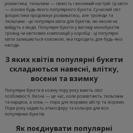
романтика, тюльпани — свіжість і весняний настрій. Ці квіти
— основа будь-якого популярного букета. Сучасний світ
флористики продовжує розвиватись, але троянди та
тюльпани - це популярні квіти для букетів, які ніколи не
вийдуть з моди. Популярні букети у вигляді монобукетів
троянд чи квіткових композицій у коробці - ці популярні
квіти залишаються класикою, яка підходить для будь-якої
нагоди.
З яких квітів популярні букети
складаються навесні, влітку,
восени та взимку
Популярні букети в кожну пору року мають свої
особливості. Весна — це час, коли розквітають тюльпани
та нарциси, а осінь — пора для яскравих айстр та жоржин.
Пори року задають атмосферу та кольори для всіх
популярних букетів.
Як поєднувати популярні