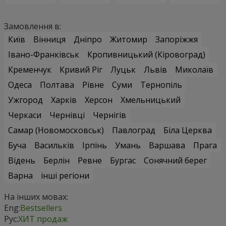
Замовлення в:
Київ
Вінниця
Дніпро
Житомир
Запоріжжя
Івано-Франківськ
Кропивницький (Кіровоград)
Кременчук
Кривий Ріг
Луцьк
Львів
Миколаїв
Одеса
Полтава
Рівне
Суми
Тернопіль
Ужгород
Харків
Херсон
Хмельницький
Черкаси
Чернівці
Чернігів
Самар (Новомосковськ)
Павлоград
Біла Церква
Буча
Васильків
Ірпінь
Умань
Варшава
Прага
Відень
Берлін
Ревне
Бургас
Сонячний берег
Варна
інші регіони
На інших мовах:
Eng:
Bestsellers
Рус:
ХИТ продаж