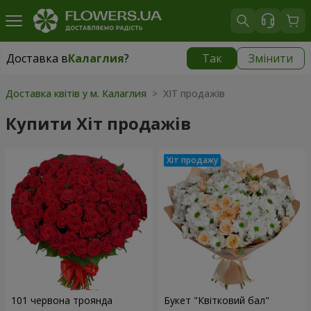
Доставка в
Калаглия
?
Так
Змінити
Доставка в
Калаглия
|
570 грн
Доставка квітів у м. Калаглия
> ХІТ продажів
Купити Хіт продажів
101 червона троянда
Букет "Квітковий бал"