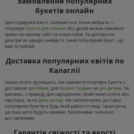
замовлення популярних
букетів онлайн
Ідея подарунка вже є, залишається тільки вибрати —
популярні
букети для коханих
або друзів можна замовити
прямо на нашому сайті за кілька кліків. За допомогою
фільтрів ви швидко знайдете такий популярний букет, що
вам потрібний.
Доставка популярних квітів по
Калаглії
Немає нічого зручнішого, ніж замовити популярні букети з
доставкою
для Мами
, для
Коханої людини
чи
для дитини
. Не
важливо, з приводу Дня народження, привітання колеги або
партнера, чи на
День матері
. Ми забезпечуємо доставку
популярних букетів в будь-який район столиці, гарантуючи,
що ваші квіти будуть свіжими, безпечними та вчасно
доставленими.
Гарантія свіжості та якості