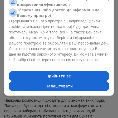
для будь-якого віку і статі, а їх склад можна
вимірювання ефективності
адаптувати під будь-який захід.
Збереження і/або доступ до інформації на
Масові квіткові уподобання. Півонії, тюльпани,
Вашому пристрої
ромашки — популярні букети, що залишаються
Інформація з Вашого пристрою (наприклад, файли
привабливими для покупців. Вони не тільки мають
cookie та унікальні ідентифікатори) буде доступна
чудовий вигляд. Такі популярні букети відображають
постачальникам. Крім того, вони, а також цей сайт
атмосферу свіжості та природної краси.
або застосунок зможуть зберігати інформацію з
Популярні квіти для букетів часто змінюються залежно від
Вашого пристрою та обробляти Ваші персональні дані.
пори року, але ці класичні популярні букети завжди
Деякі постачальники можуть використовувати Ваші
залишаються в списку тих що мають найбільший попит.
дані на підставі законного інтересу. Ви можете змінити
Якщо ви хочете бути впевненими у своєму виборі,
свій вибір пізніше через посилання внизу сторінки.
звертайтесь до цих перевірених часом популярних квітів.
Для яких подій в м. Калаглия
Прийняти всі
обирають популярні букети
Налаштувати
Що важливо пам’ятати, обираючи популярні букети?
Найкращі композиції підходять для різноманітних подій.
Популярні букети здатні створити атмосферу свята та
виразити найкращі побажання. Ось для яких подій
найбільше обирають популярні квіти для букетів: