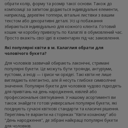
обрати колір, форму та розмір такої основи. Також до
композиції за запитом додаються індивідуальні елементи,
наприклад, дерев’яні топпери, вітальні листівки з вашим
текстом або декоративні деталі. Усі ці побажання
збираються індивідуально для кожного клієнта. Готовий
кошик чи коробку привезуть по Калаглії в обумовлений час.
Просто вкажіть свої ідеї в коментарях під час замовлення.
Які популярні квіти в м. Калаглия обрати для
чоловічого букета?
Для чоловіків зазвичай обирають лаконічні, стримані
популярні букети. Це можуть бути троянди, антуріуми,
еустоми, а іноді — і іриси чи орхідеї. Такі квіти не лише
виглядають елегантно, але й несуть глибоке символічне
значення. Популярні букети для чоловіків чудово підходять
для привітань на день народження, ювілей або
профессиональні святкування. У нашому асортименті ви
також знайдете готові універсальні популярні букети, які
поєднують сучасні квіткові стандарти та класичні рішення.
Перегляньте варіанти на сторінках "Квіти коханому" або
"День народження", де зібрані найкращі популярні букети
для чоловіків.