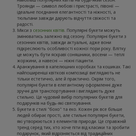
Троянди — символ любові і пристрасті, півонії —
ідеальне поєднання елегантності та ніжності, а
тюльпани завжди дарують відчуття свіжості та
радості.
Мікси з
сезонних квітів
. Популярні букети можуть
змінюватись залежно від сезону. Популярні букети з
сезонних квітів, завжди актуальні, адже вони
підкреслюють особливості кожної пори року. Влітку
це можуть бути яскраві соняшники, восени — теплі
жоржини, а навесні — ніжні гіацинти.
Аранжування в капелюшних коробках та кошиках. Такі
найпоширеніші квіткові композиції виглядають не
тільки естетично, але й практично. Окрім того,
популярні букети в елегантному оформленні дуже
зручні для транспортування і виглядають дуже
стильно. Це чудовий вибір популярних букетів для
подарунків на будь-які святкування.
Букети в стилі "бохо" та еко. Кожен рік все більше
людей обирає прості, але стильні популярні букети,
які утворюються з елементів природи. Це справжній
тренд серед тих, хто хоче піти від класики та зробити
подарунок, який відрізняється від традиційних