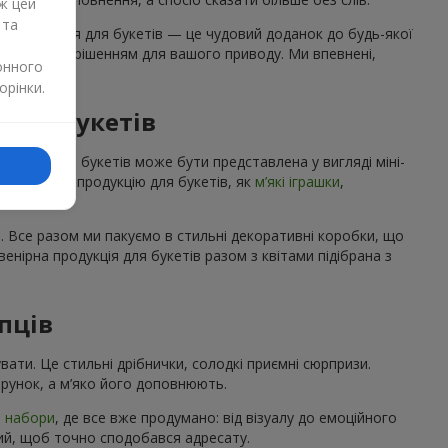
ж цей
 та
а продукція для букетів — це чудовий доданок до будь-якої
 ідеальним рішенням для вашого приводу. Ми впевнені,
онного
орінки.
ї до букетів
укція для букетів може бути представлена у вигляді міні-
a
cувенірну продукцію для букетів, як
м’які іграшки
,
. Все разом ми пакуємо в стильні декоративні коробки, що
нірна продукція для букетів разом з квітами підібрана з
пців
вати. Це стильні дрібнички, солодкі приємні сюрпризи.
рунок, а м’яко його доповнюють.
і набори
, де все вже продумано: від візуалу до емоційного
кий, щоб точно сподобався адресату.