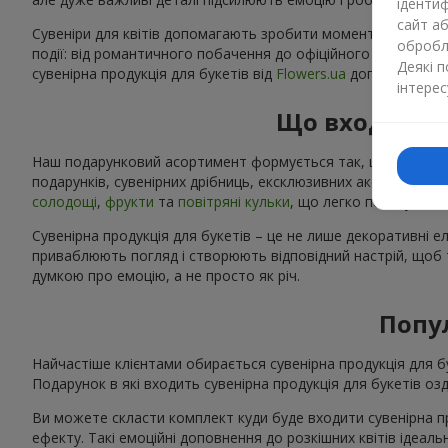
ідентиф
сайт а
Сувеніри для квітів допомагають зробити момент особливим:
обробля
події: від романтичного побачення до офіційного корпорат
Деякі 
сувенірна продукція для букетів від
Flowers.ua
допоможе вам 
інтерес
Що входить д
Наш подарунковий асортимент формується так, щоб кожен клі
подарунків, сувенірних дрібниць, ексклюзивних аксесуарів 
солодощі
,
фрукти
та
повітряні кульки
, що легко поєднуютьс
Сувенірна продукція для букетів – це не лише декоративні 
приваблюють погляд і створюють відповідний настрій, щоб те
думкою про емоцію, а не просто як річ.
Попул
Найчастіше клієнтами обирається сувенірна продукція для бу
Подарунок в які входить сувенірна продукція для букетів 
Ви можете скласти комплект куди буде входити сувенірна пр
ефекту. Такі емоційні доповнення до розкішних квітів ідеа