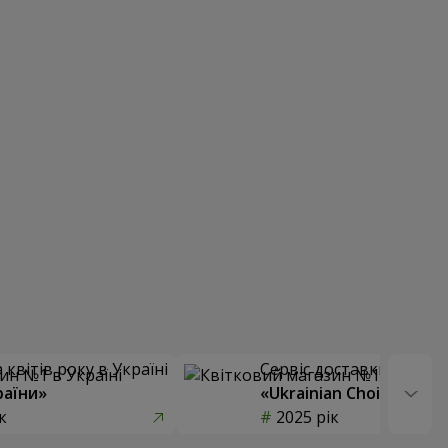
квітів року в Україні
Сервіс доставки квітів
раїни»
«Ukrainian Choice»
к
2025 рік