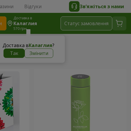
газини
Відгуки
Зв’яжіться з нами
Доставка в
и
Калаглия
Статус замовлення
570 грн
Доставка в
Калаглия
?
Так
Змінити