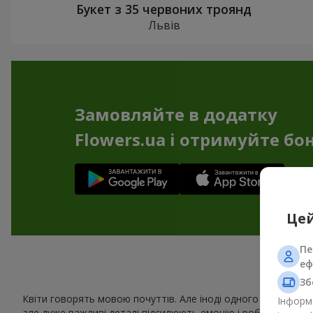
Букет з 35 червоних троянд
Львів
Замовляйте в додатку
Flowers.ua і отримуйте бо
Цей
Пе
еф
Сув
Зб
Квіти говорять мовою почуттів. Але іноді одного букета зам
Інформа
але дуже важливі деталі підсилюють емоцію і роблять подар