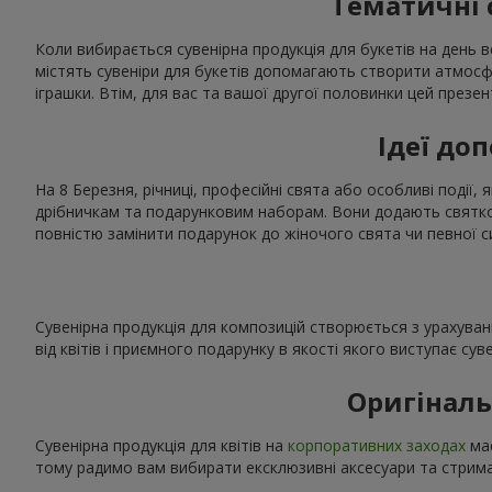
Тематичні 
Коли вибирається сувенірна продукція для букетів на день в
містять сувеніри для букетів допомагають створити атмос
іграшки. Втім, для вас та вашої другої половинки цей презе
Ідеї доп
На 8 Березня, річниці, професійні свята або особливі події, 
дрібничкам та подарунковим наборам. Вони додають святков
повністю замінити подарунок до жіночого свята чи певної с
Сувенірна продукція для композицій створюється з урахуван
від квітів і приємного подарунку в якості якого виступає сув
Оригіналь
Сувенірна продукція для квітів на
корпоративних заходах
має
тому радимо вам вибирати ексклюзивні аксесуари та стриман