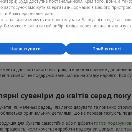
ікатори) буде доступна постачальникам. Крім того, вони, а тако
бо застосунок зможуть зберігати інформацію з Вашого пристрою
 додати тепла, несподіванки або просто щирих емоцій. Сувенірн
ти Ваші персональні дані.
ивного привітання. Важливо лише вибрати влучний презент, що є
постачальники можуть використовувати Ваші дані на підставі зак
зробити чудовий подарунок.
у. Ви можете змінити свій вибір пізніше через посилання внизу ст
о асортименту сувенірної продукці
єнт міг знайти ідеальне доповнення до презенту. Сувенірна прод
Налаштувати
Прийняти всі
та дизайнерських прикрас. Ви можете вибрати в каталозі
Flowers.u
я з будь-якою квітковою композицією.
елементи для святкового настрою, а й доволі приємне доповнення
плі символічні подарунки залишились на згадку надовго. Вся суве
ярні сувеніри до квітів серед поку
кетів, як маленькі радощі, які легко дарувати та приємно отриму
оздоблюється оригінальним деталями, що не перевантажують пода
одукція для букетів самостійно або підібрати
готові подарунков
льно працюють, коли хочеться зробити подарунок швидко, але та