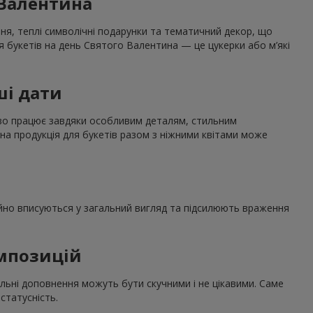
 Валентина
ння, теплі символічні подарунки та тематичний декор, що
я букетів на день Святого Валентина — це цукерки або м’які
ші дати
дово працює завдяки особливим деталям, стильним
на продукція для букетів разом з ніжними квітами може
нійно вписуються у загальний вигляд та підсилюють враження
омпозицій
льні доповнення можуть бути скучними і не цікавими. Саме
статусність.