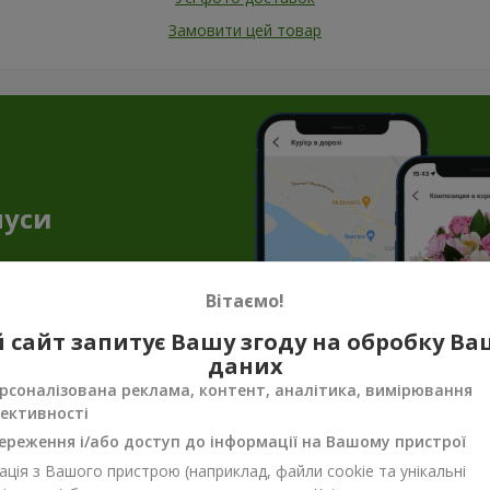
Замовити цей товар
нуси
Вітаємо!
 сайт запитує Вашу згоду на обробку В
даних
рсоналізована реклама, контент, аналітика, вимірювання
ективності
енірна продукція до квіткових подару
ереження і/або доступ до інформації на Вашому пристрої
ало, щоб передати весь настрій, турботу чи ніжність. Саме тут н
ція з Вашого пристрою (наприклад, файли cookie та унікальні
унок завершеним. Сувенірна продукція для букетів — не просто п