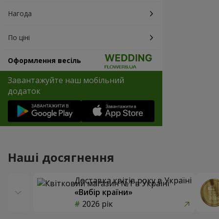
Нагода
По ціні
Оформлення весіль
Завантажуйте наш мобільний
додаток
Наші досягнення
Доставка квітів року в Україні
«Вибір країни»
2026 рік