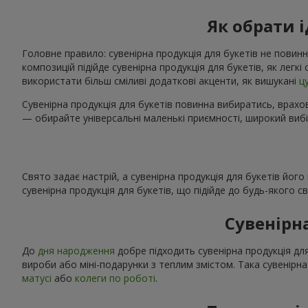
Як обрати 
Головне правило: сувенірна продукція для букетів не повинн
композицій підійде сувенірна продукція для букетів, як легк
використати більш сміливі додаткові акценти, як вишукані
ц
Сувенірна продукція для букетів повинна вибиратись, врахов
— обирайте універсальні маленькі приємності, широкий вибі
Свято задає настрій, а сувенірна продукція для букетів йог
сувенірна продукція для букетів, що підійде до будь-якого 
Сувенірн
До
дня народження
добре підходить сувенірна продукція для
вироби або міні-подарунки з теплим змістом. Така сувенірна
матусі
або
колеги по роботі
.