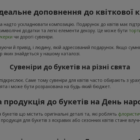
ідеальне доповнення до квіткової 
а надто ускладнювати композицію. Подарунок до квітів має підтр
і символічні додатки та легкі елементи декору. Це може бути
торт
укерки
чи дорогі сувеніри.
уючи й привід, і людину, якій адресований подарунок. Якщо сумні
р яких знайдеться у нашому каталозі.
Сувеніри до букетів на різні свята
о підкреслює. Саме тому сувеніри для квітів часто обирають з ур
свята і може бути розрахована на будь-який бюджет.
а продукція до букетів на День на
 букетів що містить оригінальні деталі та, які роблять
флористи
 продукція для букетів з яскравих або сезонних квітів стане вл