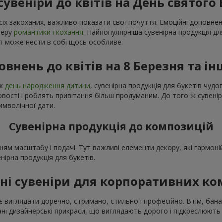
сувеніри до квітів на День святого
сіх закоханих, важливо показати свої почуття. Емоційні доповне
феру
романтики і кохання
. Найпопулярніша сувенірна продукція дл
нт може нести в собі щось особливе.
овнень до квітів на 8 Березня та ін
як
день народження дитини
, сувенірна продукція для букетів чу
ості і роблять привітання більш продуманим. До того ж сувенір
имволічної дати.
Сувенірна продукція до композицій
ням масштабу і подачі. Тут важливі елементи декору, які гармо
енірна продукція для букетів.
ні сувеніри для корпоративних к
 виглядати доречно, стримано, стильно і професійно. Втім, бана
і дизайнерські прикраси, що виглядають дорого і підкреслюють 