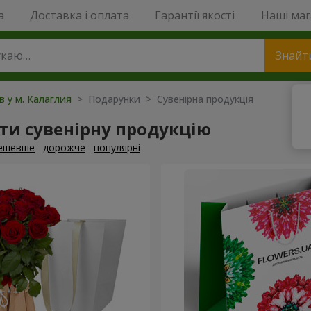
a
Доставка і оплата
Гарантії якості
Наші ма
Знайт
в у м. Калаглия
> Подарунки > Сувенірна продукція
ти сувенірну продукцію
ешевше
дорожче
популярні