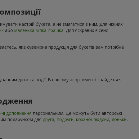
композиції
имувати настрій букета, а не змагатися з ним. Для ніжних
ик
або
маленька м’яка іграшка
. Для яскравих є сенс
ваєтесь, яка сувенірна продукція для букетів вам потрібна
ахуванням дати та події. В нашому асортименті знайдеться
родження
чні доповнення
персональним. Це можуть бути авторські
учним подарунком для
друга
,
подруги
,
коханої людини
,
доньки
,