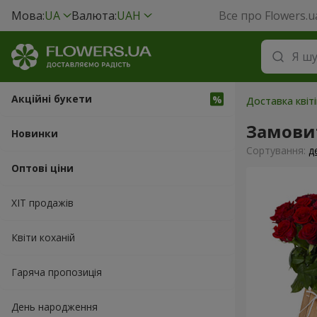
Мова:
UA
Валюта:
UAH
Все про Flowers.u
Акційні букети
Доставка квіті
Замови
Новинки
Сортування:
д
Оптові ціни
ХІТ продажів
Квіти коханій
Гаряча пропозиція
День народження