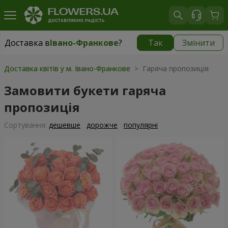
Доставка в
Івано-Франкове
?
Так
Змінити
Доставка в
Івано-Франкове
|
537 грн
Доставка квітів у м. Івано-Франкове
> Гаряча пропозиція
Замовити букети гаряча
пропозиція
Сортування:
дешевше
дорожче
популярні