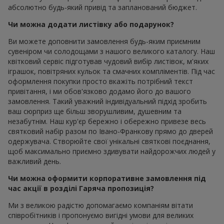
абсолютно будь-який привід та запланований бюджет.
Чи можна додати листівку або подарунок?
Ви можете доповнити замовлення будь-яким приємним
сувеніром чи солодощами з нашого великого каталогу. Наш
квітковий сервіс підготував чудовий вибір листівок, м'яких
іграшок, повітряних кульок та смачних компліментів. Під час
оформлення покупки просто вкажіть потрібний текст
привітання, і ми обов'язково додамо його до вашого
замовлення. Такий уважний індивідуальний підхід зробить
ваш сюрприз ще більш зворушливим, душевним та
незабутнім. Наш кур'єр бережно і обережно привезе весь
святковий набір разом по Івано-Франкову прямо до дверей
одержувача. Створюйте свої унікальні святкові поєднання,
щоб максимально приємно здивувати найдорожчих людей у
важливий день.
Чи можна оформити корпоративне замовлення під
час акції в розділі Гаряча пропозиція?
Ми з великою радістю допомагаємо компаніям вітати
співробітників і пропонуємо вигідні умови для великих