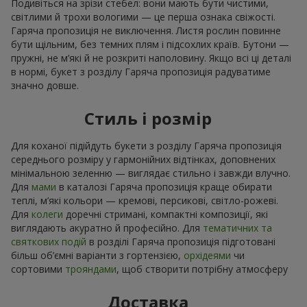
Подивіться на зрізи стебел: вони мають бути чистими,
світлими й трохи вологими — це перша ознака свіжості.
Гаряча пропозиція не виключення. Листя рослин повинне
бути щільним, без темних плям і підсохлих країв. Бутони —
пружні, не м’які й не розкриті наполовину. Якщо всі ці деталі
в нормі, букет з розділу Гаряча пропозиція радуватиме
значно довше.
Стиль і розмір
Для коханої підійдуть букети з розділу Гаряча пропозиція
середнього розміру у гармонійних відтінках, доповнених
мінімальною зеленню — виглядає стильно і завжди влучно.
Для
мами
в каталозі Гаряча пропозиція краще обирати
теплі, м’які кольори — кремові, персикові, світло-рожеві.
Для
колеги
доречні стримані, компактні композиції, які
виглядають акуратно й професійно. Для
тематичних та
святкових подій
в розділі Гаряча пропозиція підготовані
більш об’ємні варіанти з гортензією,
орхідеями
чи
сортовими
трояндами
, щоб створити потрібну атмосферу
Доставка