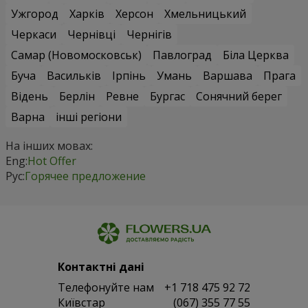
Ужгород
Харків
Херсон
Хмельницький
Черкаси
Чернівці
Чернігів
Самар (Новомосковськ)
Павлоград
Біла Церква
Буча
Васильків
Ірпінь
Умань
Варшава
Прага
Відень
Берлін
Ревне
Бургас
Сонячний берег
Варна
інші регіони
На інших мовах:
Eng:
Hot Offer
Рус:
Горячее предложение
Контактні дані
Телефонуйте нам
+1 718 475 92 72
Київстар
(067) 355 77 55