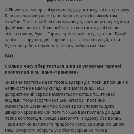
У Flowers.ua ми організуємо швидку доставку квітів з розділу
Гаряча пропозиція по Івано-Франкову та іншим містам
України. Просто виберіть композицію, насичену природними
фарбами, вкажіть бажаний час та контактні дані і менше
ніж за годину, букет Гаряча пропозиція поїде до вас. Такий
варіант — зручно для сюрпризів, а також ситуацій, коли
букет потрібен терміново, а часу вибирати немає.
FAQ
Скільки часу зберігається ціна за умовами гарячої
пропозиції в м. Івано-Франкове?
Знижена вартість на квіткові шедеври діє, поки ці позиції є в
наявності на нашому складі чи в магазинах. Наш
флористичний сервіс намагається частіше тішити вас
акціями, тому асортимент цієї категорії постійно
змінюється. Зазвичай такі букети розкуповують дуже
швидко через високий попит. Якщо вам припала до душі
певна композиція, краще замовляти її одразу без вагань.
Так ви точно встигнете придбати красу за вигідною ціною.
Наші флористи зберуть усе безпосередньо перед