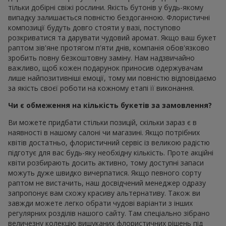
тільки добірні свіжі рослини. Якість бутонів у будь-якому
випадку залишається повністю бездоганною. Флористичні
композиції будуть довго стояти у вазі, поступово
розкриватися та дарувати чудовий аромат. Якщо ваш букет
раптом зів'яне протягом п'яти днів, компанія обов'язково
зробить повну безкоштовну заміну. Нам надзвичайно
важливо, щоб кожен подарунок приносив одержувачам
лише найпозитивніші емоції, тому ми повністю відповідаємо
за якість своєї роботи на кожному етапі її виконання.
Чи є обмеження на кількість букетів за замовлення?
Ви можете придбати стільки позицій, скільки зараз є в
наявності в нашому салоні чи магазині. Якщо потрібних
квітів достатньо, флористичний сервіс із великою радістю
підготує для вас будь-яку необхідну кількість. Проте акційні
квіти розбирають досить активно, тому доступні запаси
можуть дуже швидко вичерпатися. Якщо певного сорту
раптом не вистачить, наш досвідчений менеджер одразу
запропонує вам схожу красиву альтернативу. Також ви
завжди можете легко обрати чудові варіанти з інших
регулярних розділів нашого сайту. Там спеціально зібрано
величезну колекцію вишуканих флористичних рішень під