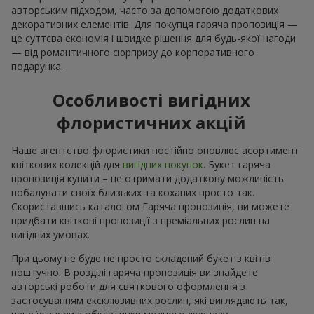
авторським підходом, часто за допомогою додаткових
декоративних елементів. Для покупця гаряча пропозиція —
це суттєва економія і швидке рішення для будь-якої нагоди
— від романтичного сюрпризу до корпоративного
подарунка.
Особливості вигідних
флористичних акцій
Наше агентство флористики постійно оновлює асортимент
квіткових колекцій для
вигідних покупок
. Букет гаряча
пропозиція купити – це отримати додаткову можливість
побалувати своїх близьких та коханих просто так.
Скориставшись каталогом Гаряча пропозиція, ви можете
придбати квіткові пропозиції з преміальних рослин на
вигідних умовах.
При цьому не буде не просто складений букет з квітів
поштучно. В розділі гаряча пропозиція ви знайдете
авторські роботи для святкового оформлення з
застосуванням ексклюзивних рослин, які виглядають так,