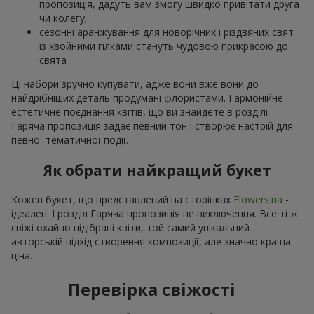
пропозиція, дадуть вам змогу швидко привітати друга
чи колегу;
сезонні аранжування для новорічних і різдвяних свят
із хвойними гілками стануть чудовою прикрасою до
свята
Ці набори зручно купувати, адже вони вже вони до
найдрібніших деталь продумані флористами. Гармонійне
естетичне поєднання квітів, що ви знайдете в розділі
Гаряча пропозиція задає певний тон і створює настрій для
певної тематичної події.
Як обрати найкращий букет
Кожен букет, що представлений на сторінках
Flowers.ua
-
ідеален. І розділ Гаряча пропозиція не виключення. Все ті ж
свіжі охайно підібрані квіти, той самий унікальний
авторській підхід створення композиції, але значно краща
ціна.
Перевірка свіжості