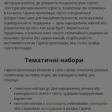
авторські роботи, де флористи поєднують різні сорти і
текстури для унікального ефекту. Композиції які опинились
в каталозі Гаряча пропозиція, часто створюються
флористами саме для емоційних презентів, коли важлива
індивідуальність подарунка — день народження, ювілей або
романтична зустріч. Але іноді букет лишається не
придбаним, а оскільки повз такого незвичайного рішення не
можливо пройти без щирих емоцій, подібні роботи
виставляються як Гаряча пропозиція, яка точно знайде
свого володаря.
Тематичні набори
Гаряча пропозиція включає в себе і цікаві тематичні рішення
і композиції на певну подію, які спрощують вибір для
покупця:
тематичні набори до Дня народження, річниці або
календарного свята стають чудовим подарунковим
варіантом;
святкові набори з
шоколадом
, невеликими
сувенірами
або стильними
аксесуарами
в розділі Гаряча