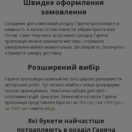
Швидке оформлення
замовлення
Складники для композицій розділу Гаряча пропозиція є в
наявності. А інколи готові повністю зібрані букети вже
готові. Саме тому весь асортимент розділу Гаряча
пропозиція можна замовити миттєво і отримати
замовлення майже моментально. Ви обираєте, оплачуєте і
отримуєте швидку доставку.
Розширений вибір
Гаряча пропозиція зазвичай містить широке різноманіття
авторських робіт. Тут можна знайти стильні флораріуми,
сезонні аранжування, тематичні набори для свят і
особливих подій. Ціни різні. Зазвичай в каталозі Гаряча
пропозиція представлені букети і за
700 грн
, і за
1000 грн
, і
за 1500 грн
і навіть
вище
.
Які букети найчастіше
потрапляють в розділ Гаряча