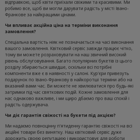
відправкою, щоб квіти приїхали свіжими та красивими. Ми
робимо все, щоб ви могли дарувати радість у місті Івано-
Франкове за найкращими цінами.
Чи впливає акційна ціна на терміни виконання
замовлення?
Спеціальна вартість ніяк не позначається на часі виконання
вашого замовлення. Квітковий сервіс завжди працює чітко,
тому ви можете розраховувати на наш звичний високий
рівень обслуговування. Багато популярних букетів із цього
розділу збираються швидше, оскільки всі потрібні
компоненти вже є в наявності у салоні. Кур'єри привезуть
подарунок по Івано-Франкову в найкоротші терміни або на
вказаний вами час. Ви можете не хвилюватися про будь-які
затримки під час святкових подій. Кожне замовлення для
нас однаково важливе, і ми щиро дбаємо про ваш спокій і
радість одержувача.
Чи діє гарантія свіжості на букети під акцією?
Ми надаємо повноцінну п'ятиденну гарантію свіжості на всі
акційні товари без винятку. Наш квітковий сервіс дуже
дорожить своєю репутацією і використовує для роботи