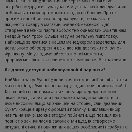
замовлень. Наш флористичний сервіс якісно підготує
потрібні подарунки з урахуванням усіх ваших індивідуальних
побажань та корпоративних стандартів бренду. Проте
просимо вас обов'язково враховувати, що кількість
акційного товару в магазині буває обмеженою. Для
створення великої партії абсолютно однакових букетів нам
знадобиться трохи більше часу на ретельну підготовку.
Найкраще зв'язатися з нашим менеджером заздалегідь для
детального обговорення всіх нюансів доставки по Івано-
Франкову. Ми узгодимо абсолютно всі моменти,
прорахуємо кількість і привеземо замовлення без затримок.
Як довго доступні найпопулярніші варіанти?
Найбільш затребувані флористичні композиції розлітаються
миттєво, іноді буквально за пару годин після появи на сайті.
Квітковий сервіс намагається регулярно додавати нові
цікаві позиції, але попит на знижки завжди залишається
дуже високим. Якщо ви знайшли на сторінці свій ідеальний
букет, краще відразу оформити покупку. Відклавши вибір
навіть на вечір, можна згодом побачити, що позиція вже
повністю закінчилася в салонах. Ми щодня створюємо
актуальні стильні новинки для ваших особливих і незабутніх