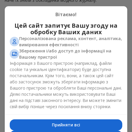
наче їх зняли з обкладинки модного журналу.
Гаряча пропозиція — це вишукані дизайнерські ансамблі та
Вітаємо!
елегантні композиції за гарячими цінами, що естетично
поєднують в собі різноманіття форм, кольорів та фактур.
Цей сайт запитує Вашу згоду на
Тут часто з'являються творчі пропозиції з
сезонних рослин
,
обробку Ваших даних
а також тематичні набори для свят і особливих подій
Персоналізована реклама, контент, аналітика,
вимірювання ефективності
Чому ціни на композиції
Збереження і/або доступ до інформації на
можуть бути нижчими
Вашому пристрої
Інформація з Вашого пристрою (наприклад, файли
Гаряча пропозиція — це не квіти які втратили свою свіжість.
cookie та унікальні ідентифікатори) буде доступна
Адже ми гарантуємо термін зберігання кожного букета в
постачальникам. Крім того, вони, а також цей сайт
ідеальному стані щонайменше протягом 5 днів. Ціни на
або застосунок зможуть зберігати інформацію з
квіти гаряча пропозиція знижуються через:
Вашого пристрою та обробляти Ваші персональні дані.
Деякі постачальники можуть використовувати Ваші
сезонність квітів — у пік цвітіння троянд, півоній або
дані на підставі законного інтересу. Ви можете змінити
гортензій ціни нижчі.
свій вибір пізніше через посилання внизу сторінки.
планове оновлення асортименту — старі композиції
продають швидше, щоб звільнити місце для нових
авторських букетів.
Прийняти всі
надходження великої партії квітів – коли ми