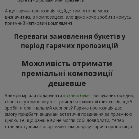
букети чи романтичні презенти.
А ще гаряча пропозиція підійде тим, хто не може
визначитись з композицією, але дуже хоче зробити комусь
приємний квітковий комплімент
Переваги замовлення букетів у
період гарячих пропозицій
Можливість отримати
преміальні композиції
дешевше
Завжди мріяли подарувати
коханій букет
вишуканих орхідей,
гігантську композицію з троянд чи інших елітних квітів, щоб
зробити оригінальний сюрприз? Гаряча пропозиція дає
змогу придбати вишукані естетичні поєднання за приємною
ціною. Те, що раніше ви не могли собі дозволити, тепер
стає доступним з асортиментом розділу Гаряча пропозиція.