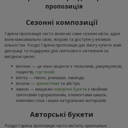
пропозиція
Сезонні композиції
Гаряча пропозиція часто включає саме сезонні квіти, адже
вони максимально свіжі, яскраві та доступні у великих
кількостях. Розділ Гаряча пропозиція дає змогу купити живі
декорації та подарунки для святкового натхнення за
вигідною ціною:
весною — це ніжні акценти з тюльпанів, ранункулюсів,
гіацинтів,
гортензій
;
влітку — півонї, ромашки, лаванда;
восени —
хризантеми
та айстри;
зимою — вишукані
новорічні букети
з хвойним
святковим оформленням, елементами шишок,
ялинових гілок і інших натуральних матеріалів.
Авторські букети
Розділ Гаряча пропозиція часто містить оригінальні