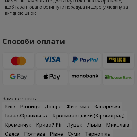
моментів. Замовляйте доставку в місті Івано-Франкове,
щоб гарантовано встигнути порадувати дорогу людину за
вигідною ціною.
Способи оплати
Замовлення в:
Київ
Вінниця
Дніпро
Житомир
Запоріжжя
Івано-Франківськ
Кропивницький (Кіровоград)
Кременчук
Кривий Ріг
Луцьк
Львів
Миколаїв
Одеса
Полтава
Рівне
Суми
Тернопіль