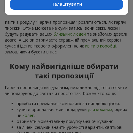
розуміємо, що квітів замовлено більше ніж потрібно,
Налаштувати
робимо привабливі варіанти дешевшими, зберігши
якість
Квіти з розділу “Гаряча пропозиція" розлітаються, як гарячі
пиріжки. Отже можете не сумніватись: вони свіжі, якісні і
будуть радувати ваших
близьких людей
та знайомих доволі
довго. А ще ви отримаєте справжній преміальний сервіс і
сучасні ідеї квіткового оформлення, як
квіти в коробці
,
замовляючи букети в нас.
Кому найвигідніше обирати
такі пропозиції
Гаряча пропозиція вигідна всім, незалежно від того готуєте
ви подарунок до свята чи просто так. Кожен хто хоче:
придбати преміальні композиції за вигідною ціною.
купити оригінальні живі подарунки
для коханих
, рідних
чи
колег
.
отримати моментальну покупку без очікування.
за лічені секунди знайти урочисті варіанти, святкові