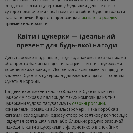
вподобані квіти з цукерками у будь-який день тижня в
суворо призначений час. І вам не потрібно буде витрачати
час на пошуки. Вартість пропозицій з
акційного розділу
приємно вас вразить.
Квіти і цукерки — ідеальний
презент для будь-якої нагоди
День народження, річниця, подяка, знайомство з батьками
або просто бажання підняти настрій — квіти з цукерками
доречні майже завжди. Для легкого компліменту підійдуть
маленькі букети з цукерок, а для важливої дати — солодкі
букети в коробці.
На день народження часто обирають букети з квітів і
цукерок у яскравій палітрі. До таких композицій квіти з
цукерками чудово пасуватимуть
сезонні рослини
,
хризантеми, ромашки або альстромерії. Така коробка з
квітами і солодощами одразу створює святкову композицію
і відчуття свята. Для мами або близьких родичів зазвичай
підходять квіти з цукерками з флористикою в спокійних
відтінках та стримані коробки з квітами і цукерками, які