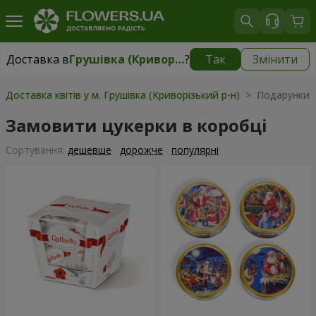
Доставка в
Грушівка (Криворізький р-н)
?
Так
Змінити
Доставка в
Грушівка (Криворізький р-н)
|
1030 грн
Доставка квітів у м. Грушівка (Криворізький р-н)
> Подарунки >
Замовити цукерки в коробці
Сортування:
дешевше
дорожче
популярні