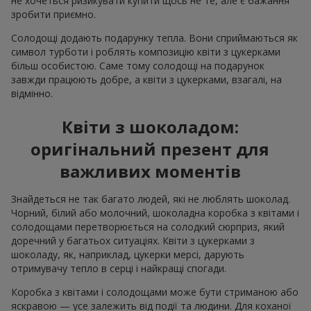
не хочеться ризикувати купити щось не те, але є бажання
зробити приємно.
Солодощі додають подарунку тепла. Вони сприймаються як
символ турботи і роблять композицію квіти з цукерками
більш особистою. Саме тому солодощі на подарунок
завжди працюють добре, а квіти з цукерками, взагалі, на
відмінно.
Квіти з шоколадом:
оригінальний презент для
важливих моментів
Знайдеться не так багато людей, які не люблять шоколад.
Чорний, білий або молочний, шоколадна коробка з квітами і
солодощами перетворюється на солодкий сюрприз, який
доречний у багатьох ситуаціях. Квіти з цукерками з
шоколаду, як, наприклад, цукерки мерсі, дарують
отримувачу тепло в серці і найкращі спогади.
Коробка з квітами і солодощами може бути стриманою або
яскравою — усе залежить від події та людини. Для коханої