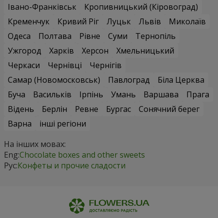
Івано-Франківськ
Кропивницький (Кіровоград)
Кременчук
Кривий Ріг
Луцьк
Львів
Миколаїв
Одеса
Полтава
Рівне
Суми
Тернопіль
Ужгород
Харків
Херсон
Хмельницький
Черкаси
Чернівці
Чернігів
Самар (Новомосковськ)
Павлоград
Біла Церква
Буча
Васильків
Ірпінь
Умань
Варшава
Прага
Відень
Берлін
Ревне
Бургас
Сонячний берег
Варна
інші регіони
На інших мовах:
Eng:
Chocolate boxes and other sweets
Рус:
Конфеты и прочие сладости