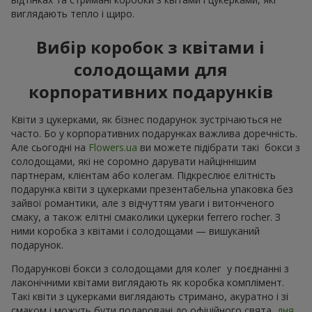
виглядають тепло і щиро.
Вибір коробок з квітами і
солодощами для
корпоративних подарунків
Квіти з цукерками, як бізнес подарунок зустрічаються не
часто. Бо у корпоративних подарунках важлива доречність.
Але сьогодні на
Flowers.ua
ви можете підібрати такі бокси з
солодощами, які не соромно дарувати найціннішим
партнерам, клієнтам або колегам. Підкреслює елітність
подарунка квіти з цукерками презентабельна упаковка без
зайвої романтики, але з відчуттям уваги і витонченого
смаку, а також елітні смаколики цукерки ferrero rocher. З
ними коробка з квітами і солодощами — вишуканий
подарунок.
Подарункові бокси з солодощами для колег у поєднанні з
лаконічними квітами виглядають як коробка комплімент.
Такі квіти з цукерками виглядають стримано, акуратно і зі
смаком і можуть бути подаровані до офіційного свята,
дня