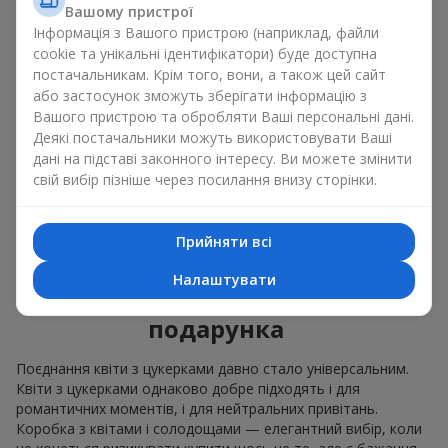
Вашому пристрої
орхідеями
і елітними солодощами;
Інформація з Вашого пристрою (наприклад, файли
ніжні букети з
еустоми
,
тюльпанів
або
альстромерій
cookie та унікальні ідентифікатори) буде доступна
добре поєднуються з цукерками merci, підтримуючи
постачальникам. Крім того, вони, а також цей сайт
ніжну подачу і легкий настрій як
вітання з
або застосунок зможуть зберігати інформацію з
народженням дитини
або день Всіх закоханих.
Вашого пристрою та обробляти Ваші персональні дані.
Деякі постачальники можуть використовувати Ваші
Ми допоможемо вам підібрати найкраще поєднання
дані на підставі законного інтересу. Ви можете змінити
квіткового міксу із ласощами до вашого приводу і
свій вибір пізніше через посилання внизу сторінки.
оформимо подарунок квіти з цукерками належним чином.
Коробка з квітами і
Прийняти всі
солодощами — ваш
Налаштувати
найкращий вибір для
подарунка
Поєднання квіти з цукерками давно стало універсальним.
Квіти з цукерками однаково добре підходять і для
романтичних моментів, і для нейтральних привітань.
Коробка з квітами і солодощами — елегантний вибір, коли