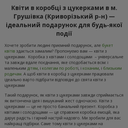
Квіти в коробці з цукерками в м.
Грушівка (Криворізький р-н) —
ідеальний подарунок для будь-якої
події
Хочете зробити людині приємний подарунок, але
букет
квітів
здається замалим? Пропонуємо вам — квіти з
цукерками. Коробка з квітами і солодощами – універсальне
та завжди вдале поєднання, яке сподобається всім: і
маленьким
дітям
, і
колегам по робот
і, і
коханим
, і
близьким
родичам
. А щоб квіти в коробці з цукерками працювали
ідеально варто підібрати відповідні до свята квіти з
цукерками
Такий подарунок, як квіти з цукерками завжди сприймається
як витончена ідея і вишуканий жест одночасно. Квіти з
цукерками — це не просто банальний презент. Коробка з
квітами і солодощами — це справжня коробка емоцій, яка
дарує радість і гарний настрій надовго. Ми зробили для вас
найкращі підбірки. Саме тому квіти з цукерками на