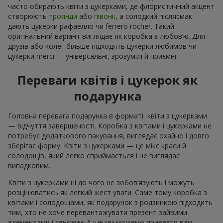
часто обирають квіти з цукерками, де флористичний акцент
створюють
троянди
або
півонії
, а солодкий післясмак
дають цукерки рафаелло чи ferrero rocher. Такий
оригінальний варіант виглядає як коробка з любов’ю. Для
друзів або колег більше підходять цукерки любимов чи
цукерки merci — універсальні, зрозумілі й приємні.
Переваги квітів і цукерок як
подарунка
Головна перевага подарунка в форматі квіти з цукерками
— відчуття завершеності. Коробка з квітами і цукерками не
потребує додаткового пакування, виглядає охайно і довго
зберігає форму. Квіти з цукерками — це мікс краси й
солодощів, який легко сприймається і не виглядає
випадковим.
Квіти з цукерками ні до чого не зобов’язують і можуть
розцінюватись як легкий жест уваги. Саме тому коробка з
квітами і солодощами, як подарунок з родзинкою підходить
тим, хто не хоче перевантажувати презент зайвими
елементами і сенсами. А ще ми можемо привезти вам