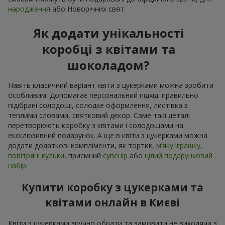
народження
або Новорічних свят.
Як додати унікальності
коробці з квітами та
шоколадом?
Навіть класичний варіант квіти з цукерками можна зробити
особливим. Допомагає персональний підхід: правильно
підібрані солодощі, солодке оформлення, листівка з
теплими словами, святковий декор. Саме такі деталі
перетворюють коробку з квітами і солодощами на
ексклюзивний подарунок. А ще в квіти з цукерками можна
додати додаткові компліменти, як тортик,
м’яку іграшку
,
повітряні кульки
, приємний
сувенір
або
цілий подарунковий
набір.
Купити коробку з цукерками та
квітами онлайн в Києві
Квіти з цукерками зручно обрати та замовити не виходячи з