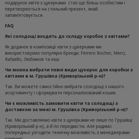
подарунок квіти з цукерками стає ще більш особистим і
перетворюється на стильний презент, який
запам’ятовується.
FAQ
Які солодощі входять до складу коробок з квітами?
Як доданок в композиції квіти з цукерками ми
використовуємо популярні бренди: Ferrero Rocher, Merci,
Rafaello, Любимов та інші.
Чи можна вибрати певні види цукерок для коробки з
квітами в м. Грушівка (Криворізький р-н)?
Так. Ви можете самостійно вибрати солодощі з нашого
асортименту і сформувати персоналізований кошик.
Чи є можливість замовити квіти та солодощі з
доставкою за межі м. Грушівка (Криворізький р-н)?
Так. Ми доставляємо квіти з цукерками не лише по Грушівці
(Криворізький р-н), а й по передмістю. Але радимо
попередньо узгодити технічну можливість з менеджерами
компанії