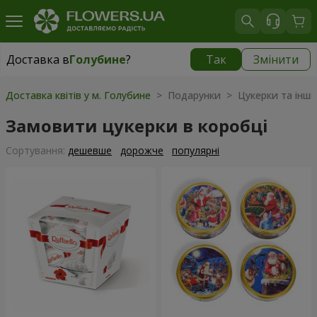
Доставка в
Голубине
?
Так
Змінити
Доставка в
Голубине
|
970 грн
Доставка квітів у м. Голубине
> Подарунки > Цукерки та інші
Замовити цукерки в коробці
Сортування:
дешевше
дорожче
популярні