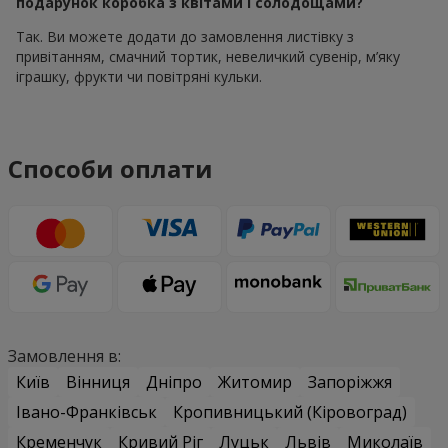
подарунок коробка з квітами і солодощами?
Так. Ви можете додати до замовлення листівку з
привітанням, смачний тортик, невеличкий сувенір, м’яку
іграшку, фрукти чи повітряні кульки.
Способи оплати
Замовлення в:
Київ
Вінниця
Дніпро
Житомир
Запоріжжя
Івано-Франківськ
Кропивницький (Кіровоград)
Кременчук
Кривий Ріг
Луцьк
Львів
Миколаїв