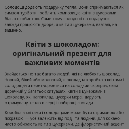
Солодощі додають подарунку тепла. Вони сприймаються як
символ турботи і роблять композицію квіти з цукерками
більш особистою. Саме тому солодощі на подарунок
завжди працюють добре, а квіти з цукерками, взагалі, на
відмінно.
Квіти з шоколадом:
оригінальний презент для
важливих моментів
Знайдеться не так багато людей, які не люблять шоколад.
Чорний, білий або молочний, шоколадна коробка з квітами і
солодощами перетворюється на солодкий сюрприз, який
доречний у багатьох ситуаціях. Квіти з цукерками з
шоколаду, як, наприклад, цукерки мерсі, дарують
отримувачу тепло в серці і найкращі спогади.
Коробка з квітами і солодощами може бути стриманою або
яскравою — усе залежить від події та людини. Для коханої
часто обирають квіти з цукерками, де флористичний акцент