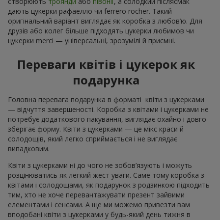
створюють
троянди
або
півонії
, а солодкий післясмак
дають цукерки рафаелло чи ferrero rocher. Такий
оригінальний варіант виглядає як коробка з любов’ю. Для
друзів або колег більше підходять цукерки любимов чи
цукерки merci — універсальні, зрозумілі й приємні.
Переваги квітів і цукерок як
подарунка
Головна перевага подарунка в форматі квіти з цукерками
— відчуття завершеності. Коробка з квітами і цукерками не
потребує додаткового пакування, виглядає охайно і довго
зберігає форму. Квіти з цукерками — це мікс краси й
солодощів, який легко сприймається і не виглядає
випадковим.
Квіти з цукерками ні до чого не зобов’язують і можуть
розцінюватись як легкий жест уваги. Саме тому коробка з
квітами і солодощами, як подарунок з родзинкою підходить
тим, хто не хоче перевантажувати презент зайвими
елементами і сенсами. А ще ми можемо привезти вам
вподобані квіти з цукерками у будь-який день тижня в