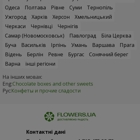
Одеса
Полтава
Рівне
Суми
Тернопіль
Ужгород
Харків
Херсон
Хмельницький
Черкаси
Чернівці
Чернігів
Самар (Новомосковськ)
Павлоград
Біла Церква
Буча
Васильків
Ірпінь
Умань
Варшава
Прага
Відень
Берлін
Ревне
Бургас
Сонячний берег
Варна
інші регіони
На інших мовах:
Eng:
Chocolate boxes and other sweets
Рус:
Конфеты и прочие сладости
Контактні дані