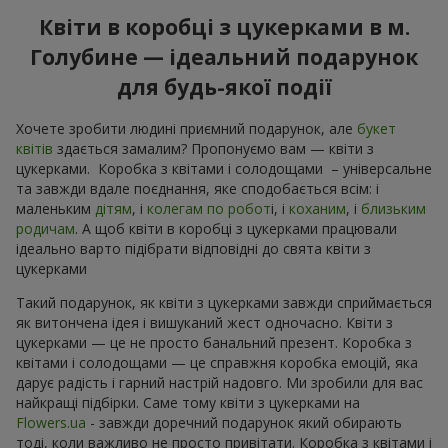
Квіти в коробці з цукерками в м.
Голубине — ідеальний подарунок
для будь-якої події
Хочете зробити людині приємний подарунок, але
букет
квітів
здається замалим? Пропонуємо вам — квіти з
цукерками. Коробка з квітами і солодощами – універсальне
та завжди вдале поєднання, яке сподобається всім: і
маленьким
дітям
, і
колегам по робот
і, і
коханим
, і
близьким
родичам
. А щоб квіти в коробці з цукерками працювали
ідеально варто підібрати відповідні до свята квіти з
цукерками
Такий подарунок, як квіти з цукерками завжди сприймається
як витончена ідея і вишуканий жест одночасно. Квіти з
цукерками — це не просто банальний презент. Коробка з
квітами і солодощами — це справжня коробка емоцій, яка
дарує радість і гарний настрій надовго. Ми зробили для вас
найкращі підбірки. Саме тому квіти з цукерками на
Flowers.ua
- завжди доречний подарунок який обирають
тоді, коли важливо не просто привітати. Коробка з квітами і