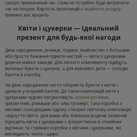
суворо призначений час. І вам не потрібно буде витрачати
час на пошуки. Вартість пропозицій з
акційного розділу
приємно вас вразить.
Квіти і цукерки — ідеальний
презент для будь-якої нагоди
День народження, річниця, подяка, знайомство з батьками
або просто бажання підняти настрій — квіти з цукерками
доречні майже завжди. Для легкого компліменту підійдуть
маленькі букети з цукерок, а для важливої дати — солодкі
букети в коробці.
На день народження часто обирають букети з квітів і
цукерок у яскравій палітрі. До таких композицій квіти з
цукерками чудово пасуватимуть
сезонні рослини
,
хризантеми, ромашки або альстромерії. Така коробка з
квітами і солодощами одразу створює святкову композицію
і відчуття свята. Для мами або близьких родичів зазвичай
підходять квіти з цукерками з флористикою в спокійних
відтінках та стримані коробки з квітами і цукерками, які
виглядають тепло і щиро.