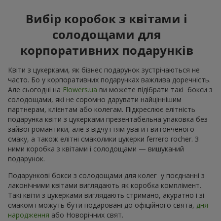
Вибір коробок з квітами і
солодощами для
корпоративних подарунків
Квіти з цукерками, як бізнес подарунок зустрічаються не
часто. Бо у корпоративних подарунках важлива доречність.
Але сьогодні на
Flowers.ua
ви можете підібрати такі бокси з
солодощами, які не соромно дарувати найціннішим
партнерам, клієнтам або колегам. Підкреслює елітність
подарунка квіти з цукерками презентабельна упаковка без
зайвої романтики, але з відчуттям уваги і витонченого
смаку, а також елітні смаколики цукерки ferrero rocher. З
ними коробка з квітами і солодощами — вишуканий
подарунок.
Подарункові бокси з солодощами для колег у поєднанні з
лаконічними квітами виглядають як коробка комплімент.
Такі квіти з цукерками виглядають стримано, акуратно і зі
смаком і можуть бути подаровані до офіційного свята,
дня
народження
або Новорічних свят.