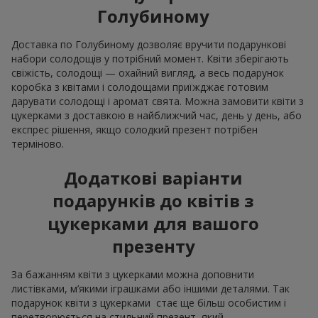
Голубиному
Доставка по Голубиному дозволяє вручити подарункові
набори солодощів у потрібний момент. Квіти зберігають
свіжість, солодощі — охайний вигляд, а весь подарунок
коробка з квітами і солодощами приїжджає готовим
дарувати солодощі і аромат свята. Можна замовити квіти з
цукерками з доставкою в найближчий час, день у день, або
експрес рішення, якщо солодкий презент потрібен
терміново.
Додаткові варіанти
подарунків до квітів з
цукерками для вашого
презенту
За бажанням квіти з цукерками можна доповнити
листівками, м’якими іграшками або іншими деталями. Так
подарунок квіти з цукерками стає ще більш особистим і
перетворюється на стильний презент, який