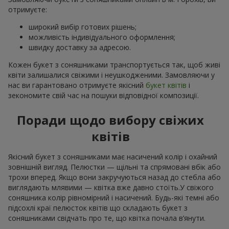
отримуєте:
широкий вибір готових рішень;
можливість індивідуального оформлення;
швидку доставку за адресою.
Кожен букет з соняшниками транспортується так, щоб живі
квіти залишалися свіжими і неушкодженими. Замовляючи у
нас ви гарантовано отримуєте якісний
букет квітів
і
зекономите свій час на пошуки відповідної композиції.
Поради щодо вибору свіжих
квітів
Якісний букет з соняшниками має насичений колір і охайний
зовнішній вигляд. Пелюстки — щільні та спрямовані вбік або
трохи вперед. Якщо вони закручуються назад до стебла або
виглядають млявими — квітка вже давно стоїть.У свіжого
соняшника колір рівномірний і насичений. Будь-які темні або
підсохлі краї пелюсток квітів що складають букет з
соняшниками свідчать про те, що квітка почала в’янути.