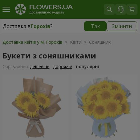
Доставка в
Горохів
?
Так
Змінити
Доставка в
Горохів
|
812 грн
Доставка квітів у м. Горохів
> Квіти > Соняшник
Букети з соняшниками
Сортування:
дешевше
дорожче
популярні