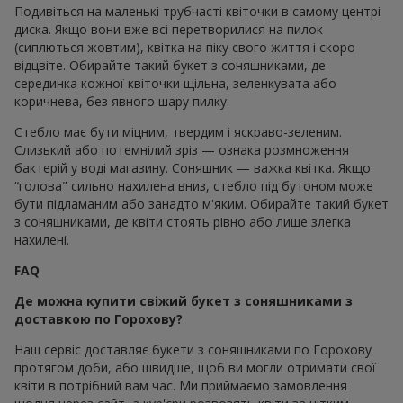
Подивіться на маленькі трубчасті квіточки в самому центрі
диска. Якщо вони вже всі перетворилися на пилок
(сиплються жовтим), квітка на піку свого життя і скоро
відцвіте. Обирайте такий букет з соняшниками, де
серединка кожної квіточки щільна, зеленкувата або
коричнева, без явного шару пилку.
Стебло має бути міцним, твердим і яскраво-зеленим.
Слизький або потемнілий зріз — ознака розмноження
бактерій у воді магазину. Соняшник — важка квітка. Якщо
“голова" сильно нахилена вниз, стебло під бутоном може
бути підламаним або занадто м'яким. Обирайте такий букет
з соняшниками, де квіти стоять рівно або лише злегка
нахилені.
FAQ
Де можна купити свіжий букет з соняшниками з
доставкою по Горохову?
Наш сервіс доставляє букети з соняшниками по Горохову
протягом доби, або швидше, щоб ви могли отримати свої
квіти в потрібний вам час. Ми приймаємо замовлення