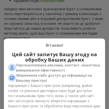
офіційних подій і
корпоративів
.
Завдяки зміні квіткової аранжировки букет з соняшниками
легко перетворюється у лаконічну стриману композицію з
чіткими лініями або в яскравий декоративний букет, з яким
не соромно зізнатись в коханні. Не знаєте як це зробити?
Звертайтесь до наших флористів. Вони вміють робити
квіткову магію, щоб ваш букет з соняшниками виглядав
неперевершено.
Вітаємо!
Види букетів з соняшниками
Цей сайт запитує Вашу згоду на
обробку Ваших даних
Асортимент
Flowers.ua
дозволяє вибрати букети з
соняшниками у різних стилях. На наших сторінках ви можете
Персоналізована реклама, контент, аналітика,
знайти:
вимірювання ефективності
Збереження і/або доступ до інформації на
моно букети з 7, 9 або 11 квітів;
Вашому пристрої
ніжні композиції доповненні сезонними рослинами;
Інформація з Вашого пристрою (наприклад, файли
витончені поєднання з класичними трояндами;
cookie та унікальні ідентифікатори) буде доступна
яскраві букети з паростками ніжної зелені.
постачальникам. Крім того, вони, а також цей сайт
Єдиний нюанс, соняшники — це сезонні квіти, які доступні
або застосунок зможуть зберігати інформацію з
для продажу лише в сезон цвітіння.
Вашого пристрою та обробляти Ваші персональні дані.