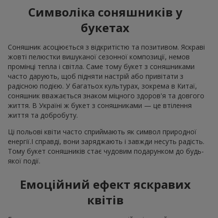
Символіка соняшників у
букетах
Соняшник асоціюється з відкритістю та позитивом. Яскраві
жовті пелюстки вишуканої сезонної композиції, немов
промінці тепла і світла. Саме тому букет з соняшниками
часто дарують, щоб підняти настрій або привітати з
радісною подією. У багатьох культурах, зокрема в Китаї,
соняшник вважається знаком міцного здоров'я та довгого
життя. В Україні ж букет з соняшниками — це втілення
життя та добробуту.
Ці польові квіти часто сприймають як символ природної
енергії.І справді, вони заряджають і завжди несуть радість.
Тому букет соняшників стає чудовим подарунком до будь-
якої події.
Емоційний ефект яскравих
квітів