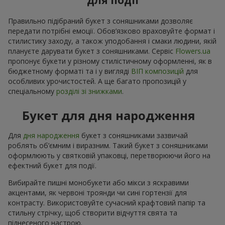
для події
Правильно підібраний букет з соняшниками дозволяє
передати потрібні емоції. Обов’язково враховуйте формат і
стилистику заходу, а також уподобання і смаки людини, якій
плануєте дарувати букет з соняшниками. Сервіс
Flowers.ua
пропонує букети у різному стилістичному оформленні, як в
бюджетному форматі та і у вигляді
ВІП композицій
для
особливих урочистостей. А ще багато пропозицій у
спеціальному
розділі зі знижками
.
Букет для дня народження
Для
дня народження
букет з соняшниками зазвичай
роблять об’ємним і виразним. Такий букет з соняшниками
оформлюють у святковій упаковці, перетворюючи його на
ефектний букет для події.
Вибирайте пишні монобукети або мікси з яскравими
акцентами, як червоні троянди чи сині гортензії для
контрасту. Використовуйте сучасний крафтовий папір та
стильну стрічку, щоб створити відчуття свята та
піднесеного настрою.