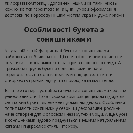
як яскраві композиції, доповнені іншими квітами. Якість
кожної квітки гарантована, а ціни і умови оформлення
доставки по Горохову і іншим містам України дуже приємні.
Особливості букета з
соняшниками
У сучасній літній флористиці букети з соняшниками
займають особливе місце. Ці сонячні квіти неможливо не
помітити — вони змінюють настрій з першого погляда. А
тримаючи в руках букет з соняшниками ви наче
переноситесь на осінню поляну квітів, де жовті квіти
створюють приємні відчуття спокою, затишку і тепла.
Багато хто вирішує вибрати букети з соняшниками через їх
універсальність. Така яскрава композиція цілком підійде як
святковий букет і як елемент домашній декору. Особливий
попит мають соняшники у сезон. Ці декоративні рослини
наче створені для фотосесій і незабутніх емоцій. А ще букет
з соняшниками чудово поєднується з іншими натуральними
квітами і підкреслює стиль інтер’єру.