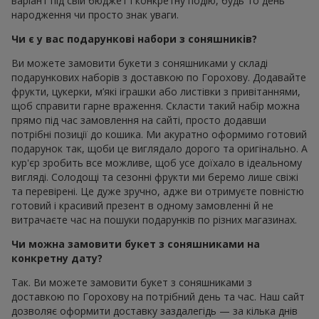
варіант під свій бюджет і конкретну подію, будь то день
народження чи просто знак уваги.
Чи є у вас подарункові набори з соняшників?
Ви можете замовити букети з соняшниками у складі
подарункових наборів з доставкою по Горохову. Додавайте
фрукти, цукерки, м’які іграшки або листівки з привітаннями,
щоб справити гарне враження. Скласти такий набір можна
прямо під час замовлення на сайті, просто додавши
потрібні позиції до кошика. Ми акуратно оформимо готовий
подарунок так, щоби це виглядало дорого та оригінально. А
кур'єр зробить все можливе, щоб усе доїхало в ідеальному
вигляді. Солодощі та сезонні фрукти ми беремо лише свіжі
та перевірені. Це дуже зручно, адже ви отримуєте повністю
готовий і красивий презент в одному замовленні й не
витрачаєте час на пошуки подарунків по різних магазинах.
Чи можна замовити букет з соняшниками на
конкретну дату?
Так. Ви можете замовити букет з соняшниками з
доставкою по Горохову на потрібний день та час. Наш сайт
дозволяє оформити доставку заздалегідь — за кілька днів