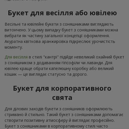
Букет для весілля або ювілею
Весільні та ювілейні букети з соняшниками виглядають
витончено. У цьому випадку букет з соняшниками можна
вибрати як частину загальної концепції оформлення.
Акуратна квіткова аранжировка підкреслює урочистість
моменту.
Для весілля
в стилі "кантрі" підійде невеликий охайний букет
з соняшником з додаванням гіпсофіли чи лаванди. Для
ювілею краще обрати капелюшну коробку або великий
кошик — це виглядає статусно та дорого.
Букет для корпоративного
свята
Для ділових заходів букети з соняшників оформлюють
стримано й стильно. Такий букет з соняшниками допомагає
створити позитивну атмосферу й виглядає професійно.
Букет з соняшниками в корпоративному стилі часто