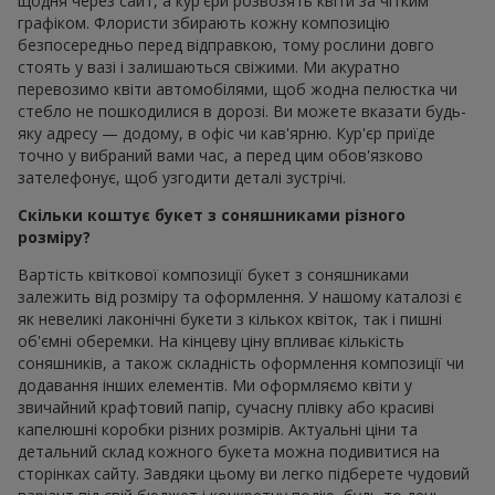
щодня через сайт, а кур'єри розвозять квіти за чітким
графіком. Флористи збирають кожну композицію
безпосередньо перед відправкою, тому рослини довго
стоять у вазі і залишаються свіжими. Ми акуратно
перевозимо квіти автомобілями, щоб жодна пелюстка чи
стебло не пошкодилися в дорозі. Ви можете вказати будь-
яку адресу — додому, в офіс чи кав'ярню. Кур'єр приїде
точно у вибраний вами час, а перед цим обов'язково
зателефонує, щоб узгодити деталі зустрічі.
Скільки коштує букет з соняшниками різного
розміру?
Вартість квіткової композиції букет з соняшниками
залежить від розміру та оформлення. У нашому каталозі є
як невеликі лаконічні букети з кількох квіток, так і пишні
об'ємні оберемки. На кінцеву ціну впливає кількість
соняшників, а також складність оформлення композиції чи
додавання інших елементів. Ми оформляємо квіти у
звичайний крафтовий папір, сучасну плівку або красиві
капелюшні коробки різних розмірів. Актуальні ціни та
детальний склад кожного букета можна подивитися на
сторінках сайту. Завдяки цьому ви легко підберете чудовий