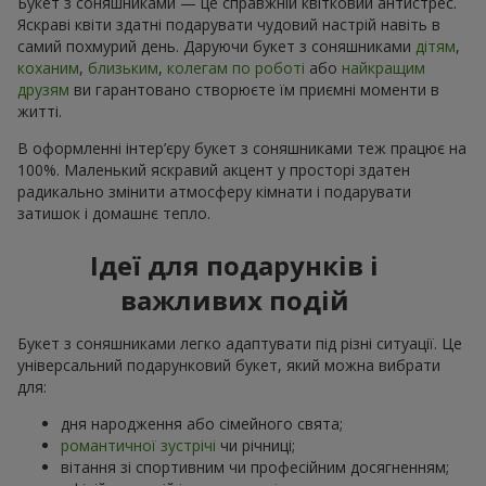
Букет з соняшниками — це справжній квітковий антистрес.
Яскраві квіти здатні подарувати чудовий настрій навіть в
самий похмурий день. Даруючи букет з соняшниками
дітям
,
коханим
,
близьким
,
колегам по роботі
або
найкращим
друзям
ви гарантовано створюєте їм приємні моменти в
житті.
В оформленні інтер’єру букет з соняшниками теж працює на
100%. Маленький яскравий акцент у просторі здатен
радикально змінити атмосферу кімнати і подарувати
затишок і домашнє тепло.
Ідеї для подарунків і
важливих подій
Букет з соняшниками легко адаптувати під різні ситуації. Це
універсальний подарунковий букет, який можна вибрати
для:
дня народження або сімейного свята;
романтичної зустрічі
чи річниці;
вітання зі спортивним чи професійним досягненням;