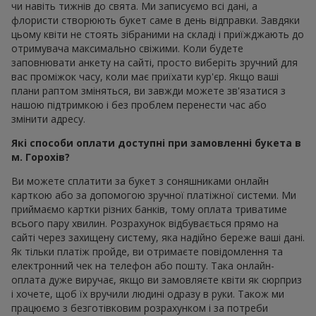
чи навіть тижнів до свята. Ми записуємо всі дані, а
флористи створюють букет саме в день відправки. Завдяки
цьому квіти не стоять зібраними на складі і приїжджають до
отримувача максимально свіжими. Коли будете
заповнювати анкету на сайті, просто виберіть зручний для
вас проміжок часу, коли має приїхати кур'єр. Якщо ваші
плани раптом зміняться, ви завжди можете зв'язатися з
нашою підтримкою і без проблем перенести час або
змінити адресу.
Які способи оплати доступні при замовленні букета в
м. Горохів?
Ви можете сплатити за букет з соняшниками онлайн
карткою або за допомогою зручної платіжної системи. Ми
приймаємо картки різних банків, тому оплата триватиме
всього пару хвилин. Розрахунок відбувається прямо на
сайті через захищену систему, яка надійно береже ваші дані.
Як тільки платіж пройде, ви отримаєте повідомлення та
електронний чек на телефон або пошту. Така онлайн-
оплата дуже виручає, якщо ви замовляєте квіти як сюрприз
і хочете, щоб їх вручили людині одразу в руки. Також ми
працюємо з безготівковим розрахунком і за потреби