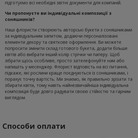
підготуємо всі необхідні звітні документи для компаній.
Чи пропонуєте ви індивідуальні композиції з
соняшників?
Наші флористи створюють авторські букети з соняшниками
за індивідуальним запитом, додаючи персоналізовані
елементи декору та святкове оформлення. Ви можете
попросити змінити склад готового букета, додати більше
квітів або вибрати інший колір стрічки чи паперу. Щоб
зібрати щось особливе, просто зателефонуйте нам або
напишіть у месенджер. Флорист відповість на всі питання,
підкаже, які рослини краще поєднуються із соняшниками, і
порахує точну вартість. Ми знаємо, як правильно зрізати та
збирати квіти, тому навіть найнезвичайніша індивідуальна
композиція буде довго радувати своєю стійкістю та гарним
виглядом.
Способи оплати