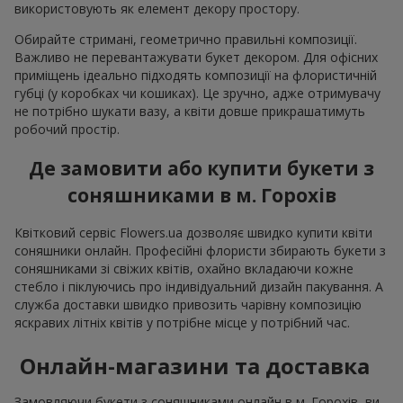
використовують як елемент декору простору.
Обирайте стримані, геометрично правильні композиції.
Важливо не перевантажувати букет декором. Для офісних
приміщень ідеально підходять композиції на флористичній
губці (у коробках чи кошиках). Це зручно, адже отримувачу
не потрібно шукати вазу, а квіти довше прикрашатимуть
робочий простір.
Де замовити або купити букети з
соняшниками в м. Горохів
Квітковий сервіс Flowers.ua дозволяє швидко купити квіти
соняшники онлайн. Професійні флористи збирають букети з
соняшниками зі свіжих квітів, охайно вкладаючи кожне
стебло і піклуючись про індивідуальний дизайн пакування. А
служба доставки швидко привозить чарівну композицію
яскравих літніх квітів у потрібне місце у потрібний час.
Онлайн-магазини та доставка
Замовляючи букети з соняшниками онлайн в м. Горохів, ви