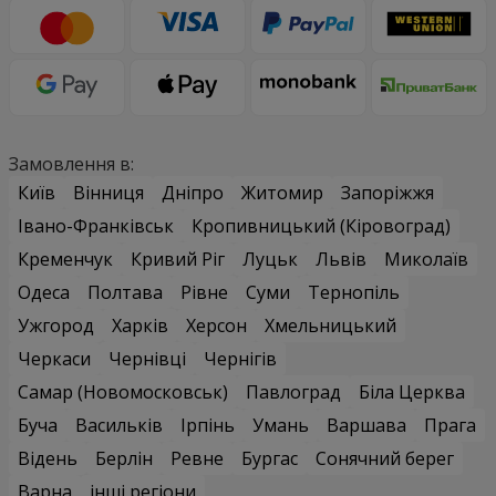
Замовлення в:
Київ
Вінниця
Дніпро
Житомир
Запоріжжя
Івано-Франківськ
Кропивницький (Кіровоград)
Кременчук
Кривий Ріг
Луцьк
Львів
Миколаїв
Одеса
Полтава
Рівне
Суми
Тернопіль
Ужгород
Харків
Херсон
Хмельницький
Черкаси
Чернівці
Чернігів
Самар (Новомосковськ)
Павлоград
Біла Церква
Буча
Васильків
Ірпінь
Умань
Варшава
Прага
Відень
Берлін
Ревне
Бургас
Сонячний берег
Варна
інші регіони