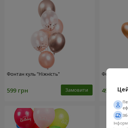
Фонтан куль "Ніжність"
Фонтан куль
Цей
Замовити
Пе
еф
Зб
Інформа