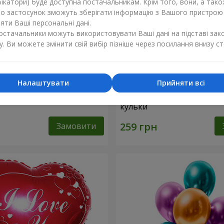
ікатори) буде доступна постачальникам. Крім того, вони, а тако
бо застосунок зможуть зберігати інформацію з Вашого пристрою
ти Ваші персональні дані.
постачальники можуть використовувати Ваші дані на підставі зак
у. Ви можете змінити свій вибір пізніше через посилання внизу ст
Налаштувати
Прийняти всі
ульки (рожеві серця)
Колекція кульок "Смайлики
кульки
Замовити