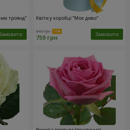
оних троянд"
Квіти у коробці "Моє диво"
843 грн
Замовити
Замовити
Рожева троянда (поштучно)