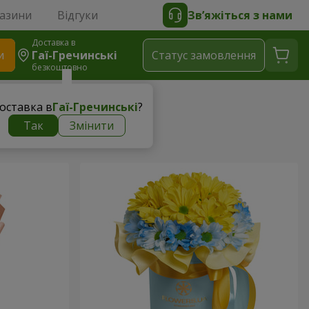
газини
Відгуки
Зв’яжіться з нами
Доставка в
и
Гаї-Гречинські
Статус замовлення
безкоштовно
оставка в
Гаї-Гречинські
?
Так
Змінити