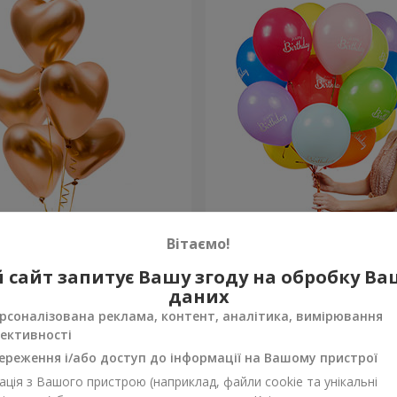
 “Golden hearts”
Колекція кульок "З Днем
Вітаємо!
Народження!" - 5 кульок
 сайт запитує Вашу згоду на обробку В
Замовити
даних
рсоналізована реклама, контент, аналітика, вимірювання
ективності
ереження і/або доступ до інформації на Вашому пристрої
ція з Вашого пристрою (наприклад, файли cookie та унікальні