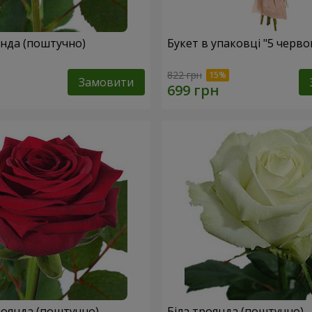
Жовта троянда (поштучно)
Букет в упаковці "5 черв
822 грн
Замовити
оянда (поштучно)
Біла троянда (поштучно)