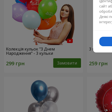
ідентиф
сайт а
обробля
Деякі 
інтерес
Колекція кульок "З Днем
3 гелієві к
Народження" - 3 кульки
Замовити