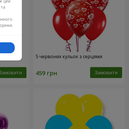
ж цей
 та
онного
орінки.
" - 3
5 червоних кульок з серцями
Замовити
Замовити