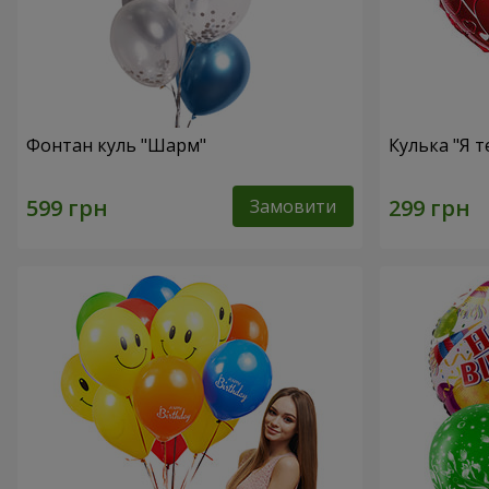
Фонтан куль "Шарм"
Кулька "Я т
Замовити