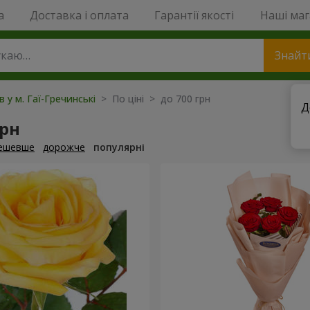
a
Доставка і оплата
Гарантії якості
Наші ма
Знайт
в у м. Гаї-Гречинські
> По ціні > до 700 грн
Д
грн
ешевше
дорожче
популярні