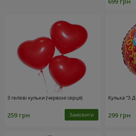
3 гелієві кульки (червоні серця)
Кулька "З 
Замовити