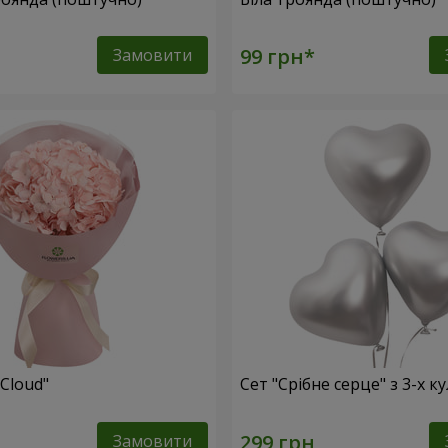
Замовити
 Cloud"
Сет "Срібне серце" з 3-х к
Замовити