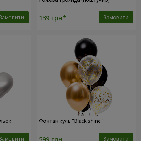
Замовити
Замовити
ульок
Фонтан куль "Black shine"
Замовити
Замовити