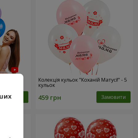
Колекція кульок "Коханій Матусі!" - 5
кульок
аших
Замовити
Замовити