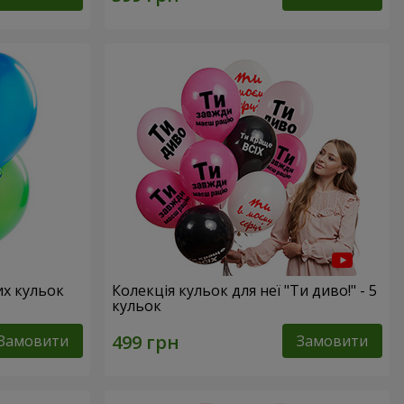
их кульок
Колекція кульок для неї "Ти диво!" - 5
кульок
Замовити
Замовити