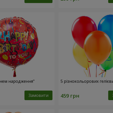
Днем народження"
5 різнокольорових гелієв
Замовити