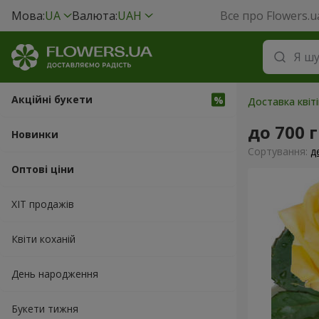
Мова:
UA
Валюта:
UAH
Все про Flowers.u
Акційні букети
Доставка квіті
до 700 
Новинки
Сортування:
д
Оптові ціни
ХІТ продажів
Квіти коханій
День народження
Букети тижня