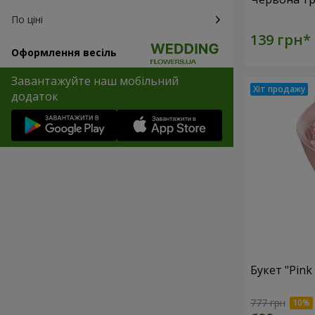
По ціні
Оформлення весіль
Завантажуйте наш мобільний
додаток
Букет "Pink
777 грн