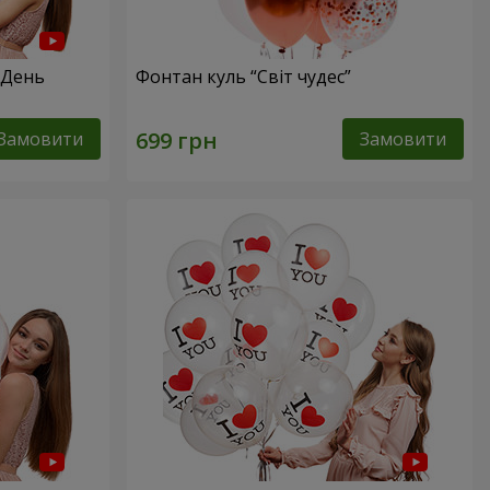
 День
Фонтан куль “Світ чудес”
Замовити
Замовити