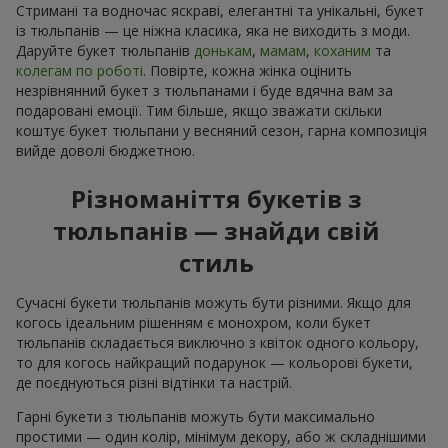
Стримані та водночас яскраві, елегантні та унікальні, букет
із тюльпанів — це ніжна класика, яка не виходить з моди.
Даруйте букет тюльпанів
донькам
,
мамам
,
коханим
та
колегам по роботі
. Повірте, кожна жінка оцінить
незрівнянний букет з тюльпанами і буде вдячна вам за
подаровані емоції. Тим більше, якщо зважати скільки
коштує букет тюльпани у весняний сезон, гарна композиція
вийде доволі бюджетною.
Різноманіття букетів з
тюльпанів — знайди свій
стиль
Сучасні букети тюльпанів можуть бути різними. Якщо для
когось ідеальним рішенням є монохром, коли букет
тюльпанів складається виключно з квіток одного кольору,
то для когось найкращий подарунок — кольорові букети,
де поєднуються різні відтінки та настрій.
Гарні букети з тюльпанів можуть бути максимально
простими — один колір, мінімум декору, або ж складнішими