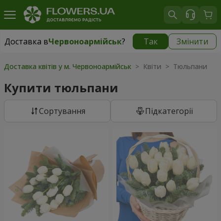
Доставка в
Червоноармійськ
?
Так
Змінити
Доставка в
Червоноармійськ
|
754 грн
Доставка квітів у м. Червоноармійськ
> Квіти > Тюльпани
Купити тюльпани
Сортування
Підкатегорії