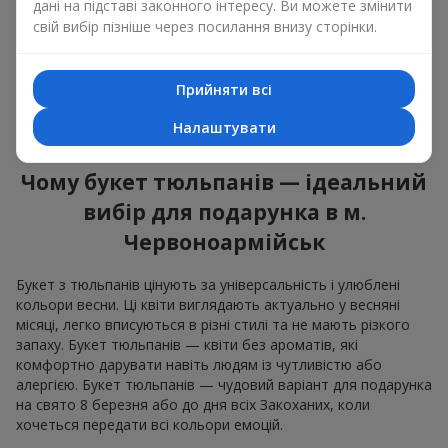
оновленням, щирістю та легкою радістю. У кожній пелюстці
дані на підставі законного інтересу. Ви можете змінити
— натуральна краса, у кожному стеблі — символ весни.
свій вибір пізніше через посилання внизу сторінки.
Ароматні композиції квіти тюльпани однаково доречні і в
романтичному жесті, і в дружньому подарунку. Букет
Прийняти всі
тюльпанів не зобов'язує, але залишає після себе відчуття
радості та турботи. Саме тому букет квітів тюльпани — це
Налаштувати
завжди влучний вибір в будь-якій життєвій ситуації.
Чому букет тюльпанів — ідеальний
вибір для подарунка в м.
Червоноармійськ
Букет з тюльпанів цінують за універсальність і улюблені
кольори весни. Ці квіти виглядають актуально у весняні
місяці, легко вписуються в різні стилі та не мають різкого
запаху. Букет тюльпанів — квіти без ароматів, які
комфортно дарувати навіть людям із чутливістю або
алергією. Букет тюльпанів — чудовий варіант для подарунка
на свято 8 березня або до дня всіх Закоханих, коли
хочеться передати всі кольори емоцій.