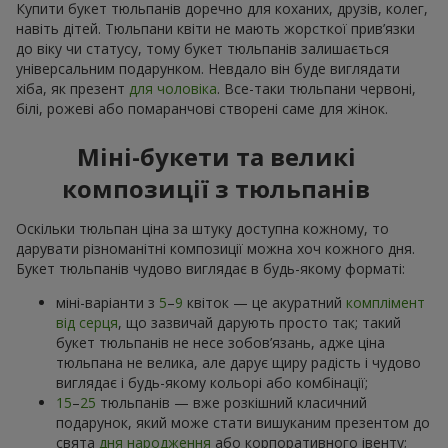
Купити букет тюльпанів доречно для коханих, друзів, колег,
навіть дітей. Тюльпани квіти не мають жорсткої прив’язки
до віку чи статусу, тому букет тюльпанів залишається
універсальним подарунком. Невдало він буде виглядати
хіба, як презент
для чоловіка
. Все-таки тюльпани червоні,
білі, рожеві або помаранчові створені саме для жінок.
Міні-букети та великі
композиції з тюльпанів
Оскільки тюльпан ціна за штуку доступна кожному, то
дарувати різноманітні композиції можна хоч кожного дня.
Букет тюльпанів чудово виглядає в будь-якому форматі:
міні-варіанти з
5
–
9
квіток — це акуратний
комплімент
від серця
, що зазвичай дарують просто так; такий
букет тюльпанів не несе зобов’язань, адже ціна
тюльпана не велика, але дарує щиру радість і чудово
виглядає і будь-якому кольорі або комбінації;
15
–
25
тюльпанів — вже розкішний класичний
подарунок, який може стати вишуканим презентом до
свята
дня народження
або корпоративного івенту;