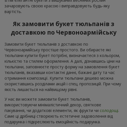
Втім елегантні букети з вишуканих весняних рослин
зачаровують своєю красою і виправдовують будь-яку
вартість.
Як замовити букет тюльпанів з
доставкою по Червоноармійську
Замовити букет тюльпанів з доставкою по
Червоноармійську простіше простого. Ви обираєте які
тюльпани купити букет потрібні, визначаєтеся з кольором,
кількістю та стилем оформлення. А далі, дізнавшись ціни на
тюльпани, заповнюєте просту форму на замовлення букет
тюльпанів, вказавши контактні данні, бажані дату та час
отримання композиції. Купити тюльпани дешево можна
скориставшись розділами акцій і спец. пропозицій. При чому
якість лишається на найвищому рівні.
У нас ви можете замовити букет тюльпанів,
використовуючи мінімалістичний декор, святкове
пакування, чи додаткові елементи, як фрукти чи
солодощі
.
Саме ці дрібниці створюють естетичне задоволення від
подарунка і підкреслюють емоційність подарунка.