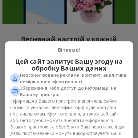
Весняний настрій у кожній
пелюстці
Вітаємо!
Цей сайт запитує Вашу згоду на
Якщо можна схарактеризувати весну назвою однієї квітки,
обробку Ваших даних
то це, беззаперечно
букет тюльпанів
. Букет тюльпанів —
саме ті квіти, з яких починається весняний настрій. Ніжні та
Персоналізована реклама, контент, аналітика,
тендітні, вони, не перевантажують простір, та можуть бути
вимірювання ефективності
подаровані, як до свята, так і просто на знак уваги. А якщо
Збереження і/або доступ до інформації на
порахувати скільки коштують тюльпани, то можна сказати,
Вашому пристрої
що їх можна дарувати весною хоч кожного дня. Навіть
Інформація з Вашого пристрою (наприклад, файли
тюльпан
у руках вже створює відчуття тепла, а букет
cookie та унікальні ідентифікатори) буде доступна
тюльпанів легко перетворюється на теплі емоції в упаковці.
постачальникам. Крім того, вони, а також цей сайт
або застосунок зможуть зберігати інформацію з
Саме тому весняні квіти тюльпани так часто обирають для
Вашого пристрою та обробляти Ваші персональні дані.
перших побачень, сімейних свят, знаків уваги без приводу.
Деякі постачальники можуть використовувати Ваші
Букет тюльпанів — весняна романтика, що асоціюється з