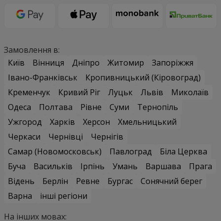
Замовлення в:
Київ
Вінниця
Дніпро
Житомир
Запоріжжя
Івано-Франківськ
Кропивницький (Кіровоград)
Кременчук
Кривий Ріг
Луцьк
Львів
Миколаїв
Одеса
Полтава
Рівне
Суми
Тернопіль
Ужгород
Харків
Херсон
Хмельницький
Черкаси
Чернівці
Чернігів
Самар (Новомосковськ)
Павлоград
Біла Церква
Буча
Васильків
Ірпінь
Умань
Варшава
Прага
Відень
Берлін
Ревне
Бургас
Сонячний берег
Варна
інші регіони
На інших мовах: