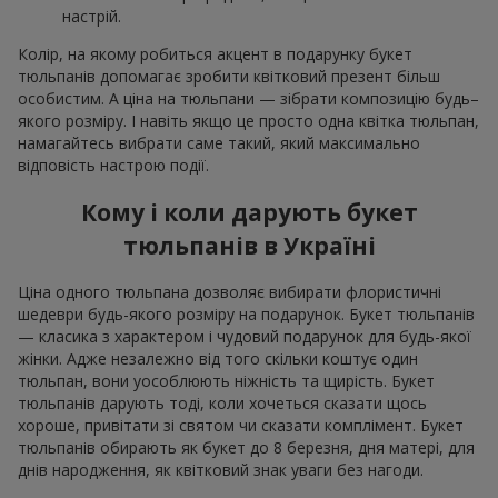
настрій.
Колір, на якому робиться акцент в подарунку букет
тюльпанів допомагає зробити квітковий презент більш
особистим. А ціна на тюльпани — зібрати композицію будь–
якого розміру. І навіть якщо це просто одна квітка тюльпан,
намагайтесь вибрати саме такий, який максимально
відповість настрою події.
Кому і коли дарують букет
тюльпанів в Україні
Ціна одного тюльпана дозволяє вибирати флористичні
шедеври будь-якого розміру на подарунок. Букет тюльпанів
— класика з характером і чудовий подарунок для будь-якої
жінки. Адже незалежно від того скільки коштує один
тюльпан, вони уособлюють ніжність та щирість. Букет
тюльпанів дарують тоді, коли хочеться сказати щось
хороше, привітати зі святом чи сказати комплімент. Букет
тюльпанів обирають як букет до 8 березня, дня матері, для
днів народження, як квітковий знак уваги без нагоди.