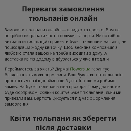
Переваги замовлення
тюльпанів онлайн
Замовити тюльпани онлайн — швидко та просто. Вам не
потрібно витрачати час на пошуки, та черги. Не потрібно
витрачати гроші, щоб привезти букет тюльпанів на таксі, не
пошкодивши жодну квіточку. Щоб весняна композиція з
любов’ю стала вашою не треба виходити з дому. А
доставка квітів додому відбувається у лічені години.
Переймаєтесь за якість? Дарма!
Flowers.ua
гарантує
бездоганність кожної рослини. Ваш букет квітів тюльпанів
простоїть у вазі щонайменше 5 днів. Інакше ми робимо
заміну. На букет тюльпанів ціна прозора. Тому для вас не
буде сюрпризом, скільки коштує букет тюльпанів, який ми
привезли вам. Вартість фіксується під час оформлення
замовлення.
Квіти тюльпани як зберегти
після доставки