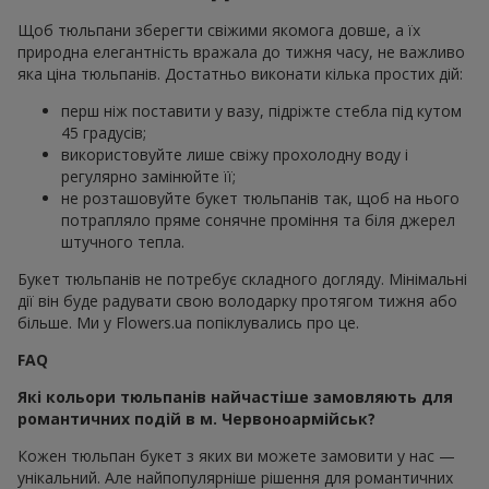
Щоб тюльпани зберегти свіжими якомога довше, а їх
природна елегантність вражала до тижня часу, не важливо
яка ціна тюльпанів. Достатньо виконати кілька простих дій:
перш ніж поставити у вазу, підріжте стебла під кутом
45 градусів;
використовуйте лише свіжу прохолодну воду і
регулярно замінюйте її;
не розташовуйте букет тюльпанів так, щоб на нього
потрапляло пряме сонячне проміння та біля джерел
штучного тепла.
Букет тюльпанів не потребує складного догляду. Мінімальні
дії він буде радувати свою володарку протягом тижня або
більше. Ми у Flowers.ua попіклувались про це.
FAQ
Які кольори тюльпанів найчастіше замовляють для
романтичних подій в м. Червоноармійськ?
Кожен тюльпан букет з яких ви можете замовити у нас —
унікальний. Але найпопулярніше рішення для романтичних