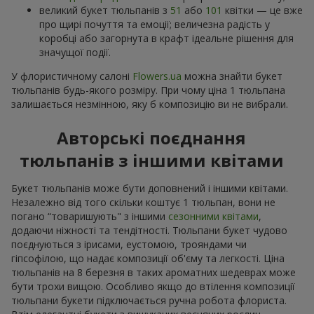
великий букет тюльпанів з
51
або
101
квітки — це вже
про щирі почуття та емоції; величезна радість у
коробці або загорнута в крафт ідеальне рішення для
значущої події.
У флористичному салоні
Flowers.ua
можна знайти букет
тюльпанів будь-якого розміру. При чому ціна 1 тюльпана
залишається незмінною, яку б композицію ви не вибрали.
Авторські поєднання
тюльпанів з іншими квітами
Букет тюльпанів може бути доповнений і іншими квітами.
Незалежно від того скільки коштує 1 тюльпан, вони не
погано “товаришують" з іншими
сезонними квітами
,
додаючи ніжності та тендітності. Тюльпани букет чудово
поєднуються з ірисами, еустомою, трояндами чи
гіпсофілою, що надає композиції об'єму та легкості. Ціна
тюльпанів на 8 березня в таких ароматних шедеврах може
бути трохи вищою. Особливо якщо до втілення композиції
тюльпани букети підключається ручна робота флориста.