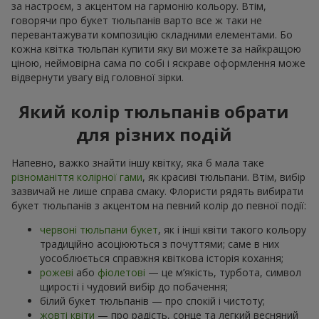
за настроєм, з акцентом на гармонію кольору. Втім,
говорячи про букет тюльпанів варто все ж таки не
перевантажувати композицію складними елементами. Бо
кожна квітка тюльпан купити яку ви можете за найкращою
ціною, неймовірна сама по собі і яскраве оформлення може
відвернути увагу від головної зірки.
Який колір тюльпанів обрати
для різних подій
Напевно, важко знайти іншу квітку, яка б мала таке
різноманіття колірної гами
, як красиві тюльпани. Втім, вибір
зазвичай не лише справа смаку. Флористи рядять вибирати
букет тюльпанів з акцентом на певний колір до певної події:
червоні тюльпани букет
, як і інші квіти такого кольору
традиційно асоціюються з почуттями; саме в них
уособлюється справжня квіткова історія кохання;
рожеві
або
фіолетові
— це м’якість, турбота, символ
щирості і чудовий вибір до побачення;
білий букет тюльпанів — про спокій і чистоту;
жовті квіти
— про радість, сонце та легкий весняний