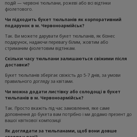
подій — червоні тюльпани, рожеві або всі відтінки
фіолетового.
Чи підходить букет тюльпанів як корпоративний
подарунок в м. Червоноармійськ?
Так. Ви можете дарувати букет тюльпанів, як бізнес
подарунок, надаючи перевагу білим, жовтим або
стриманим фіолетовим відтінкам.
Скільки часу тюльпани залишаються свіжими після
доставки?
Букет тюльпанів зберігає свіжість до 5-7 днів, за умови
правильного догляду за квітами.
Чи можна додати листівку або солодощі в букет
тюльпанів в м. Червоноармійськ?
Так. Просто вкажіть під час замовлення, яке саме
доповнення до букета вам потрібно і ми додамо презент до
вашої квіткової композиції
Як доглядати за тюльпанами, щоб вони довше
стояли у вазі?