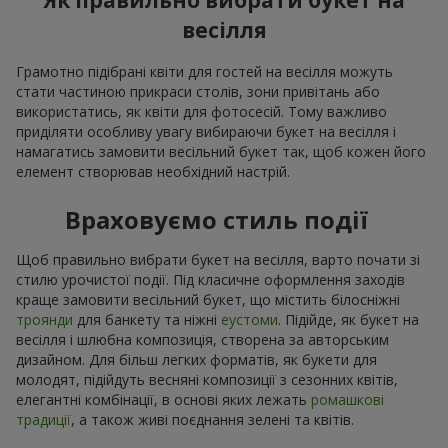
Як правильно вибрати букет на
весілля
Грамотно підібрані квіти для гостей на весілля можуть
стати частиною прикраси столів, зони привітань або
використатись, як квіти для фотосесій. Тому важливо
приділяти особливу увагу вибираючи букет на весілля і
намагатись замовити весільний букет так, щоб кожен його
елемент створював необхідний настрій.
Враховуємо стиль події
Щоб правильно вибрати букет на весілля, варто почати зі
стилю урочистої події. Під класичне оформлення заходів
краще замовити весільний букет, що містить білосніжні
троянди
для банкету та ніжні
еустоми
. Підійде, як букет на
весілля і шлюбна композиція, створена за авторським
дизайном. Для більш легких форматів, як букети для
молодят, підійдуть весняні композиції з сезонних квітів,
елегантні комбінації, в основі яких лежать
ромашкові
традиції
, а також живі поєднання зелені та квітів.