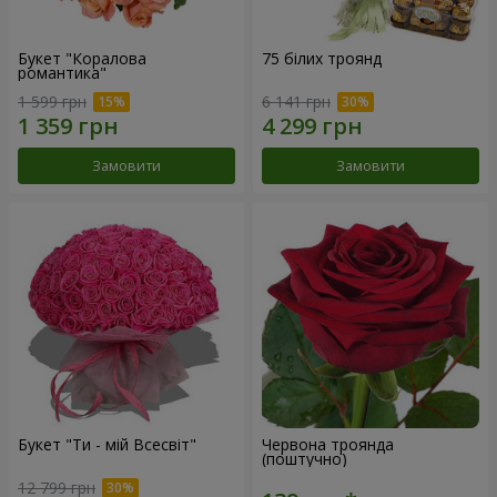
Букет "Коралова
75 білих троянд
романтика"
1 599 грн
6 141 грн
Замовити
Замовити
Букет "Ти - мій Всесвіт"
Червона троянда
(поштучно)
12 799 грн