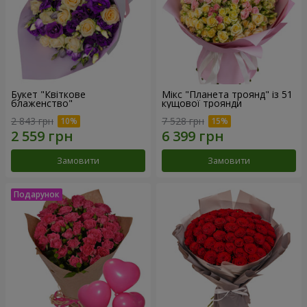
Букет "Квіткове
Мікс "Планета троянд" із 51
блаженство"
кущової троянди
2 843 грн
7 528 грн
Замовити
Замовити