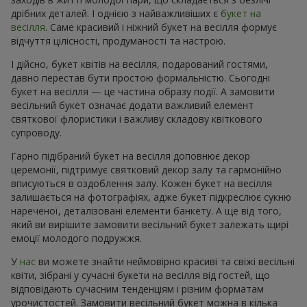
дрібних деталей. І однією з найважливіших є
букет на
весілля
. Саме красивий і ніжний букет на весілля формує
відчуття цілісності, продуманості та настрою.
І дійсно, букет квітів на весілля, подарований гостями,
давно перестав бути простою формальністю. Сьогодні
букет на весілля — це частина образу події. А замовити
весільний букет означає додати важливий елемент
святкової флористики і важливу складову квіткового
супроводу.
Гарно підібраний букет на весілля доповнює декор
церемонії, підтримує святковий декор залу та гармонійно
вписуються в оздоблення залу. Кожен букет на весілля
залишається на фотографіях, адже букет підкреслює сукню
нареченої, деталізовані елементи банкету. А ще від того,
який ви вирішите замовити весільний букет залежать щирі
емоції молодого подружжя.
У
нас
ви можете знайти неймовірно красиві та свіжі весільні
квіти, зібрані у сучасні букети на весілля від гостей, що
відповідають сучасним тенденціям і різним форматам
урочистостей. Замовити весільний букет можна в кілька