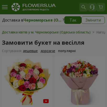
Доставка в
Черноморське (Одеська область)
?
Так
Змінити
Доставка в
Черноморське (Одеська область)
|
безкоштовно
Доставка квітів у м. Черноморське (Одеська область)
> Нагода
Замовити букет на весілля
Сортування:
дешевше
дорожче
популярні