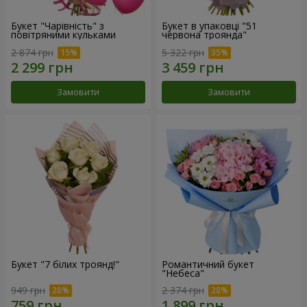
Букет "Чарівність" з
Букет в упаковці "51
повітряними кульками
червона троянда"
2 874 грн
5 322 грн
Замовити
Замовити
Букет "7 білих троянд!"
Романтичний букет
"Небеса"
949 грн
2 374 грн