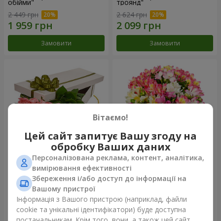
обійми"
троянд"
2 449 грн
2 624 грн
Замовити
Замовити
Вітаємо!
Цей сайт запитує Вашу згоду на
обробку Ваших даних
Персоналізована реклама, контент, аналітика,
Квіти в коробці "15 рожевих
Букет "Казка для двох!"
вимірювання ефективності
троянд"
Збереження і/або доступ до інформації на
2 469 грн
1 621 грн
Вашому пристрої
Інформація з Вашого пристрою (наприклад, файли
cookie та унікальні ідентифікатори) буде доступна
Замовити
Замовити
постачальникам. Крім того, вони, а також цей сайт