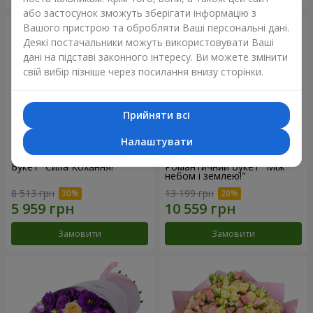
або застосунок зможуть зберігати інформацію з
Вашого пристрою та обробляти Ваші персональні дані.
Деякі постачальники можуть використовувати Ваші
дані на підставі законного інтересу. Ви можете змінити
свій вибір пізніше через посилання внизу сторінки.
Прийняти всі
Налаштувати
Букет "Сила Кохання!"
Романтичний букет "Між
небом і землею!"
8 513 грн
13 199 грн
Замовити
Замовити