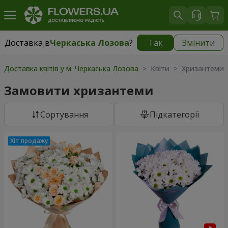
Доставка в
Черкаська Лозова
?
Так
Змінити
Доставка в
Черкаська Лозова
|
безкоштовно
Доставка квітів у м. Черкаська Лозова
> Квіти > Хризантеми
Замовити хризантеми
Сортування
Підкатегорії