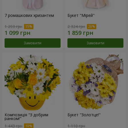
7 ромашкових хризантем
Букет "Мірей"
1 293 грн
2 324 грн
Замовити
Замовити
Композиція "З добрим
Букет "Золотце!"
ранком!"
1 443 грн
1 110 грн