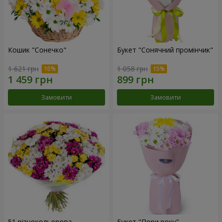
Кошик "Сонечко"
Букет "Сонячний промінчик"
1 621 грн
1 058 грн
Замовити
Замовити
51 різнокольорова
Букет "Пори року"