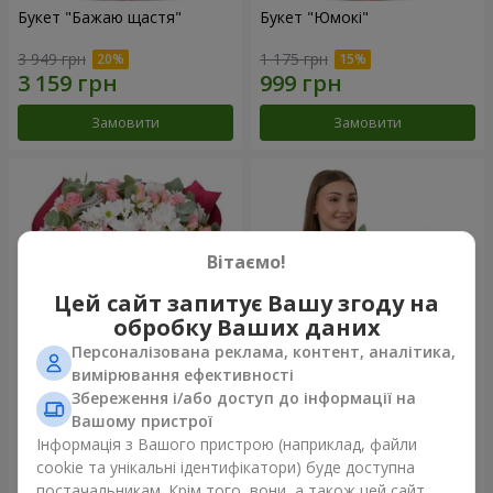
Букет "Бажаю щастя"
Букет "Юмокі"
3 949 грн
1 175 грн
Замовити
Замовити
Вітаємо!
Цей сайт запитує Вашу згоду на
обробку Ваших даних
Персоналізована реклама, контент, аналітика,
вимірювання ефективності
Збереження і/або доступ до інформації на
Букет "Чарівність ніжності"
Композиція "Білосніжна
гармонія"
Вашому пристрої
3 199 грн
2 879 грн
Інформація з Вашого пристрою (наприклад, файли
cookie та унікальні ідентифікатори) буде доступна
постачальникам. Крім того, вони, а також цей сайт