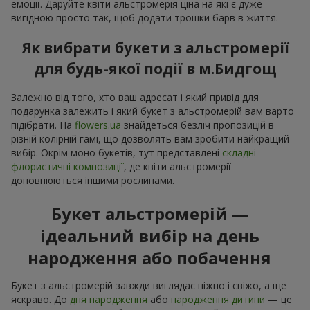
емоції. Даруйте квіти альстромерія ціна на які є дуже
вигідною просто так, щоб додати трошки барв в життя.
Як вибрати букети з альстромерії
для будь-якої події в м.Бидгощ
Залежно від того, хто ваш адресат і який привід для
подарунка залежить і який букет з альстромерій вам варто
підібрати. На
flowers.ua
знайдеться безліч пропозицій в
різній колірній гамі, що дозволять вам зробити найкращий
вибір. Окрім моно букетів, тут представлені
складні
флористичні композиції
, де квіти альстромерії
доповнюються іншими рослинами.
Букет альстромерій —
ідеальний вибір на день
народження або побачення
Букет з альстромерій завжди виглядає ніжно і свіжо, а ще
яскраво. До
дня народження
або
народження дитини
— це