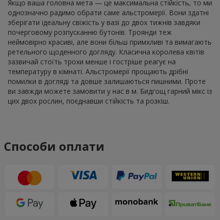
Якщо ваша головна мета — це максимальна стійкість, то ми
однозначно радимо обрати саме альстромерії. Вони здатні
зберігати ідеальну свіжість у вазі до двох тижнів завдяки
почерговому розпусканню бутонів. Троянди теж
неймовірно красиві, але вони більш примхливі та вимагають
ретельного щоденного догляду. Класична королева квітів
зазвичай стоїть трохи менше і гостріше реагує на
температуру в кімнаті. Альстромерії прощають дрібні
помилки в догляді та довше залишаються пишними. Проте
ви завжди можете замовити у нас в м. Бидгощ гарний мікс із
цих двох рослин, поєднавши стійкість та розкіш.
Способи оплати