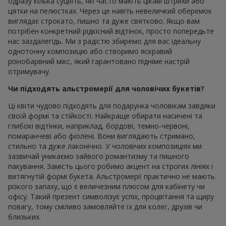
одразу кілька суцвіть, які часто мають цікаві штрихи або
цятки на пелюстках. Через це навіть невеличкий оберемок
виглядає строкато, пишно та дуже святково. Якщо вам
потрібен конкретний рідкісний відтінок, просто попередьте
нас заздалегідь. Ми з радістю збиремо для вас ідеальну
однотонну композицію або створимо яскравий
різнобарвний мікс, який гарантовано підніме настрій
отримувачу.
Чи підходять альстромерії для чоловічих букетів?
Ці квіти чудово підходять для подарунка чоловікам завдяки
своїй формі та стійкості. Найкраще обирати насичені та
глибокі відтінки, наприклад, бордові, темно-червоні,
помаранчеві або фіолені. Вони виглядають стримано,
стильно та дуже лаконічно. У чоловічих композиціях ми
зазвичай уникаємо зайвого романтизму та пишного
пакування. Замість цього робимо акцент на строгих лініях і
витягнутій формі букета. Альстромерії практично не мають
різкого запаху, що є величезним плюсом для кабінету чи
офісу. Такий презент символізує успіх, процвітання та щиру
повагу, тому сміливо замовляйте їх для колег, друзів чи
близьких.