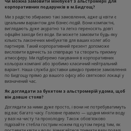
Чи можна замовити мінібукет з альстромерії для
корпоративних подарунків в м.Бидгощ?
Ми з радістю збираємо такі замовлення, адже ці квіти є
ідеальним варіантом для бізнес-подій. Вони компактні,
виглядають дуже акуратно та легко переносять довгі
офіційні заходи без води. Ви можете замовити будь-яку
кількість лаконічних мінібукетів для ваших колег або
партнерів. Такий корпоративний презент допоможе
висловити вдячність за співпрацю та створить приємну
атмосферу. Ми підберемо пакування в корпоративних
кольорах компанії або зробимо класичний нейтральний
варіант. Наша служба доставки швидко привезе замовлення
по Бидгощу прямо до вашого офісу або святкової локації у
визначений час.
Як доглядати за букетом з альстромерій удома, щоб
він довше стояв?
Доглядати за ними дуже просто, і вони не потребуватимуть
від вас багато часу. Головне правило — щодня міняти воду
у вазі на чисту та прохолодну. Також обов'язково
підрізайте стебла гострим ножем під кутом перед тим, як
поставити квіти у воду. Намагайтеся тримати вазу подалі