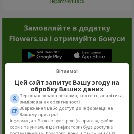
Переглянути все
Замовляйте в додатку
Flowers.ua і отримуйте бонуси
Вітаємо!
Цей сайт запитує Вашу згоду на
обробку Ваших даних
Персоналізована реклама, контент, аналітика,
вимірювання ефективності
Збереження і/або доступ до інформації на
Вашому пристрої
Інформація з Вашого пристрою (наприклад, файли
cookie та унікальні ідентифікатори) буде доступна
постачальникам. Крім того, вони, а також цей сайт