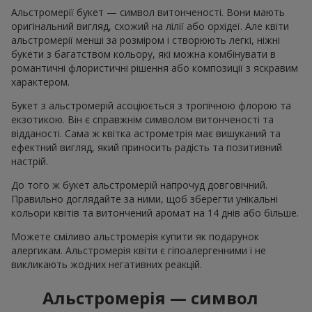
Альстромерії букет — символ витонченості. Вони мають
оригінальний вигляд, схожий на лілії або орхідеї. Але квіти
альстромерії менші за розміром і створюють легкі, ніжні
букети з багатством кольору, які можна комбінувати в
романтичні флористичні рішення або композиції з яскравим
характером.
Букет з альстромерій асоціюється з тропічною флорою та
екзотикою. Він є справжнім символом витонченості та
відданості. Сама ж квітка астрометрія має вишуканий та
ефектний вигляд, який приносить радість та позитивний
настрій.
До того ж букет альстромерій напрочуд довговічний.
Правильно доглядайте за ними, щоб зберегти унікальні
кольори квітів та витончений аромат на 14 днів або більше.
Можете сміливо альстромерія купити як подарунок
алергикам. Альстромерія квіти є гіпоалергенними і не
викликають жодних негативних реакцій.
Альстромерія — символ