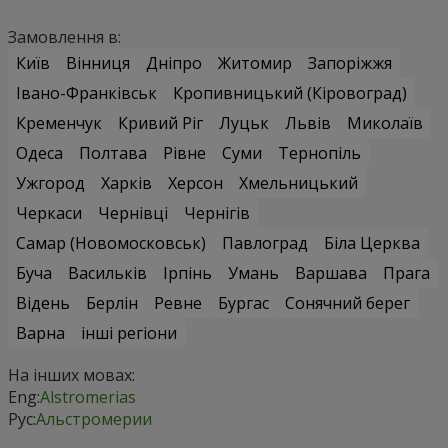
Замовлення в:
Київ
Вінниця
Дніпро
Житомир
Запоріжжя
Івано-Франківськ
Кропивницький (Кіровоград)
Кременчук
Кривий Ріг
Луцьк
Львів
Миколаїв
Одеса
Полтава
Рівне
Суми
Тернопіль
Ужгород
Харків
Херсон
Хмельницький
Черкаси
Чернівці
Чернігів
Самар (Новомосковськ)
Павлоград
Біла Церква
Буча
Васильків
Ірпінь
Умань
Варшава
Прага
Відень
Берлін
Ревне
Бургас
Сонячний берег
Варна
інші регіони
На інших мовах:
Eng:
Alstromerias
Рус:
Альстромерии