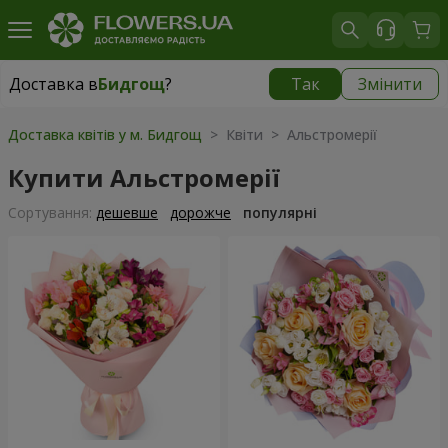
Доставка в
Бидгощ
?
Так
Змінити
Доставка в
Бидгощ
|
безкоштовно
Доставка квітів у м. Бидгощ
> Квіти > Альстромерії
Купити Альстромерії
Сортування:
дешевше
дорожче
популярні