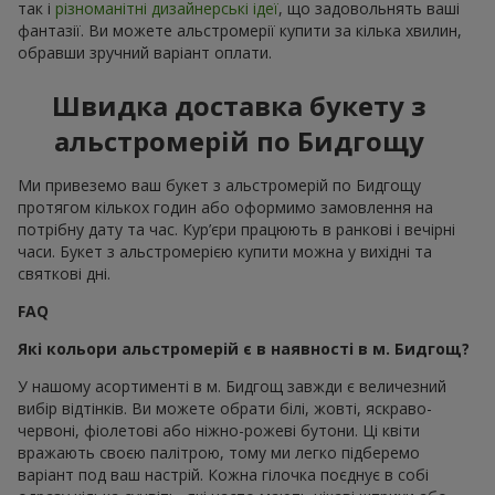
так і
різноманітні дизайнерські ідеї
, що задовольнять ваші
фантазії. Ви можете альстромерії купити за кілька хвилин,
обравши зручний варіант оплати.
Швидка доставка букету з
альстромерій по Бидгощу
Ми привеземо ваш букет з альстромерій по Бидгощу
протягом кількох годин або оформимо замовлення на
потрібну дату та час. Кур’єри працюють в ранкові і вечірні
часи. Букет з альстромерією купити можна у вихідні та
святкові дні.
FAQ
Які кольори альстромерій є в наявності в м. Бидгощ?
У нашому асортименті в м. Бидгощ завжди є величезний
вибір відтінків. Ви можете обрати білі, жовті, яскраво-
червоні, фіолетові або ніжно-рожеві бутони. Ці квіти
вражають своєю палітрою, тому ми легко підберемо
варіант под ваш настрій. Кожна гілочка поєднує в собі