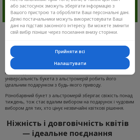
або застосунок зможуть зберігати інформацію з
Вашого пристрою та обробляти Ваші персональні дані.
Деякі постачальники можуть використовувати Ваші
дані на підставі законного інтересу. Ви можете змінити
свій вибір пізніше через посилання внизу сторінки.
Чому варто вибрати букет з
альстромерії в м.Бидгощ
Прийняти всі
Альстромерія квітка — це ніжність і естетика в одному
Налаштувати
букеті. Чарівні кольори пелюсток і незвична форма ніжних
квітів подобається багатьом
жінкам
та
чоловікам
, а
універсальність букета з альстромерій робить його
ідеальним подарунком з будь-якого приводу.
Різнобарвний букет з альстромерій зберігає свіжість понад
тиждень, тож стає вдалим вибором на подарунок і чудовим
вибором для тих, хто цінує незвичайні квіткові рішення.
Ніжність і довговічність квітів
— ідеальне поєднання