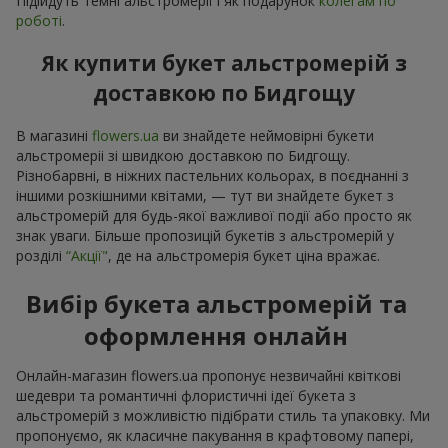
Підійдуть темні альстромерії і як подарунок
колегам по
роботі
.
Як купити букет альстромерій з
доставкою по Бидгощу
В магазині
flowers.ua
ви знайдете неймовірні букети
альстромеріі зі швидкою доставкою по Бидгощу.
Різнобарвні, в ніжних пастельних кольорах, в поєднанні з
іншими розкішними квітами, — тут ви знайдете букет з
альстромерій для будь-якої важливої події або просто як
знак уваги. Більше пропозицій букетів з альстромерій у
розділі
“Акції"
, де на альстромерія букет ціна вражає.
Вибір букета альстромерій та
оформлення онлайн
Онлайн-магазин flowers.ua пропонує незвичайні квіткові
шедеври та романтичні флористичні ідеї букета з
альстромерій з можливістю підібрати стиль та упаковку. Ми
пропонуємо, як класичне пакування в крафтовому папері,