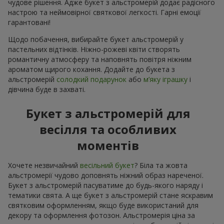
чудове рішення. Адже букет з альстромерій додає радісного
настрою та неймовірної святкової легкості. Гарні емоції
гарантовані!
Щодо побачення, вибирайте букет альстромерій у
пастельних відтінків. Ніжно-рожеві квіти створять
романтичну атмосферу та наповнять повітря ніжним
ароматом щирого кохання. Додайте до букета з
альстромерій
солодкий подарунок
або
м’яку іграшку
і
дівчина буде в захваті.
Букет з альстромерій для
весілля та особливих
моментів
Хочете незвичайний
весільний букет
? Біла та жовта
альстромерії чудово доповнять ніжний образ нареченої.
Букет з альстромерій пасуватиме до будь-якого наряду і
тематики свята. А ще букет з альстромерій стане яскравим
святковим оформленням, якщо буде використаний для
декору та оформлення фотозон. Альстромерія ціна за