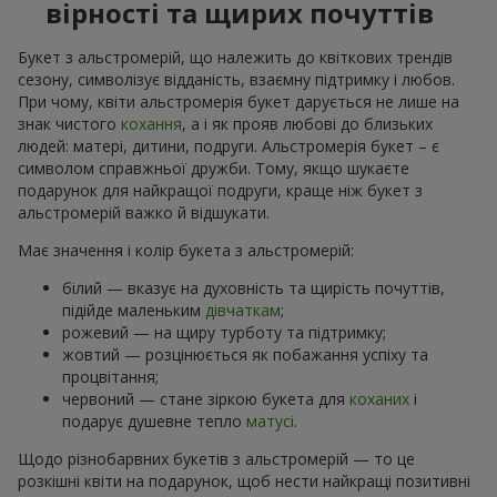
вірності та щирих почуттів
Букет з альстромерій, що належить до квіткових трендів
сезону, символізує відданість, взаємну підтримку і любов.
При чому, квіти альстромерія букет дарується не лише на
знак чистого
кохання
, а і як прояв любові до близьких
людей: матері, дитини, подруги. Альстромерія букет – є
символом справжньої дружби. Тому, якщо шукаєте
подарунок для найкращої подруги, краще ніж букет з
альстромерій важко й відшукати.
Має значення і колір букета з альстромерій:
білий — вказує на духовність та щирість почуттів,
підійде маленьким
дівчаткам
;
рожевий — на щиру турботу та підтримку;
жовтий — розцінюється як побажання успіху та
процвітання;
червоний — стане зіркою букета для
коханих
і
подарує душевне тепло
матусі
.
Щодо різнобарвних букетів з альстромерій — то це
розкішні квіти на подарунок, щоб нести найкращі позитивні