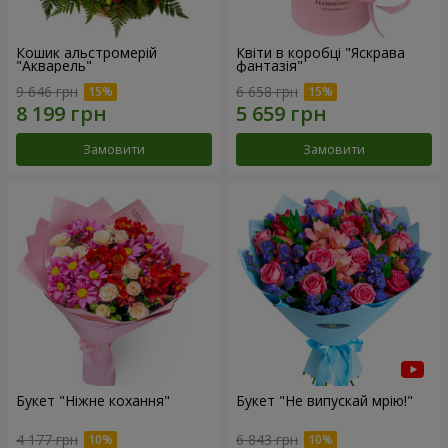
Кошик альстромерій
Квіти в коробці "Яскрава
"Акварель"
фантазія"
9 646 грн
6 658 грн
Замовити
Замовити
Букет "Ніжне кохання"
Букет "Не випускай мрію!"
4 177 грн
6 843 грн