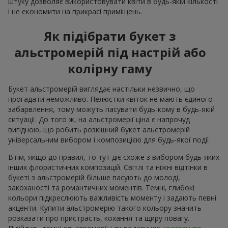
штуку дозволяє використовувати квіти в будь-якій кількості
і не економити на прикрасі приміщень.
Як підібрати букет з
альстромерій під настрій або
колірну гаму
Букет альстромерій виглядає настільки незвично, що
прогадати неможливо. Пелюстки квіток не мають єдиного
забарвлення, тому можуть пасувати будь-кому в будь-якій
ситуації. До того ж, на альстромерії ціна є напрочуд
вигідною, що робить розкішний букет альстромерій
універсальним вибором і композицією для будь-якої події.
Втім, якщо до правил, то тут діє схоже з вибором будь-яких
інших флористичних композицій. Світлі та ніжні відтінки в
букеті з альстромерій більше пасують до молоді,
закоханості та романтичних моментів. Темні, глибокі
кольори підкреслюють важливість моменту і задають певні
акценти. Купити альстромерію такого кольору значить
розказати про пристрасть, кохання та щиру повагу.