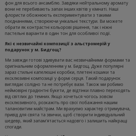
фон для всього ансамблю. Завдяки нейтральному аромату
вони не перебивають запах інших квітів у кімнаті. Наші
флористи обожнюють експериментувати з такими
поєднаннями, створюючи унікальні текстури. Ви можете
обрати як контрастні кольорові рішення, так і ніжні
пастельні варіанти в один тон для особливої події.
Які є незвичайні композиції з альстромерій у
подарунок у м. Бидгощ?
Ми завжди готові здивувати вас незвичайними формами та
оригінальним оформленням у м. Бидгощ. Дуже популярні
зараз стильні капелюшні коробки, плетені кошики та
ексклюзивні композиції у формі серця. Такий подарунок
виглядає солідно та не потребує вази. Також ми робимо
неймовірні градієнтні букети, де відтінки плавно переходять
від світлих до темних. Якщо хочеться чогось зовсім
ексклюзивного, розкажіть про свої побажання нашим
талановитим майстрам. Ми врахуємо характер отримувача,
привід для свята та звички, щоб створити індивідуальний
шедевр, який запам'ятається надовго і залишить найкращі
спогади.