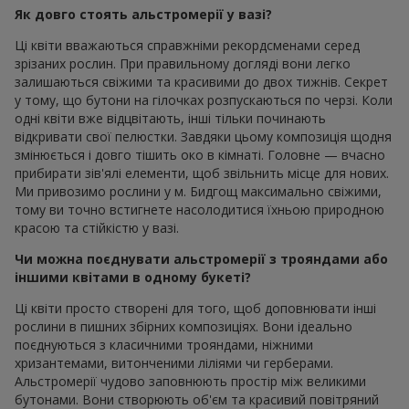
Як довго стоять альстромерії у вазі?
Ці квіти вважаються справжніми рекордсменами серед
зрізаних рослин. При правильному догляді вони легко
залишаються свіжими та красивими до двох тижнів. Секрет
у тому, що бутони на гілочках розпускаються по черзі. Коли
одні квіти вже відцвітають, інші тільки починають
відкривати свої пелюстки. Завдяки цьому композиція щодня
змінюється і довго тішить око в кімнаті. Головне — вчасно
прибирати зів'ялі елементи, щоб звільнить місце для нових.
Ми привозимо рослини у м. Бидгощ максимально свіжими,
тому ви точно встигнете насолодитися їхньою природною
красою та стійкістю у вазі.
Чи можна поєднувати альстромерії з трояндами або
іншими квітами в одному букеті?
Ці квіти просто створені для того, щоб доповнювати інші
рослини в пишних збірних композиціях. Вони ідеально
поєднуються з класичними трояндами, ніжними
хризантемами, витонченими ліліями чи герберами.
Альстромерії чудово заповнюють простір між великими
бутонами. Вони створюють об'єм та красивий повітряний