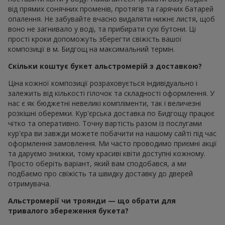
від прямих сонячних променів, протягів та гарячих батарей
опалення. Не забувайте вчасно видаляти нижнє листя, щоб
воно не загнивало у воді, та прибирати сухі бутони. Ці
прості кроки допоможуть зберегти свіжість вашої
композиції в м. Бидгощ на максимальний термін.
Скільки коштує букет альстромерій з доставкою?
Ціна кожної композиції розраховується індивідуально і
залежить від кількості гілочок та складності оформлення. У
нас є як бюджетні невеликі компліменти, так і величезні
розкішні оберемки. Кур'єрська доставка по Бидгощу працює
чітко та оперативно. Точну вартість разом із послугами
кур'єра ви завжди можете побачити на нашому сайті під час
оформлення замовлення. Ми часто проводимо приємні акції
та даруємо знижки, тому красиві квіти доступні кожному.
Просто оберіть варіант, який вам сподобався, а ми
подбаємо про свіжість та швидку доставку до дверей
отримувача.
Альстромерії чи троянди — що обрати для
тривалого збереження букета?