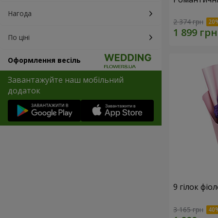
Нагода
2 374 грн
По ціні
Оформлення весіль
Завантажуйте наш мобільний
додаток
9 гілок фіо
3 165 грн