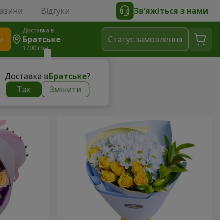
газини
Відгуки
Зв’яжіться з нами
Доставка в
и
Братське
Статус замовлення
1700 грн
Доставка в
Братське
?
Так
Змінити