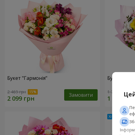
Букет "Гармонія"
Букет квіті
2 469 грн
1 777 грн
Цей
Замовити
Пе
еф
Зб
Інформа