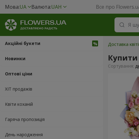
Мова:
UA
Валюта:
UAH
Все про Flowers.u
Акційні букети
Доставка квіті
Купити 
Новинки
Сортування:
д
Оптові ціни
ХІТ продажів
Квіти коханій
Гаряча пропозиція
День народження