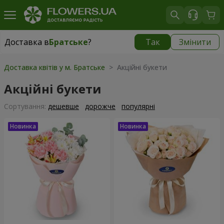
Доставка в
Братське
?
Так
Змінити
Доставка в
Братське
|
1700 грн
Доставка квітів у м. Братське
> Акційні букети
Акційні букети
Сортування:
дешевше
дорожче
популярні