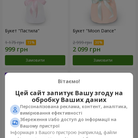
Букет "Пастила"
Букет "Moon Dance"
1 175 грн
2 999 грн
Замовити
Замовити
Вітаємо!
Цей сайт запитує Вашу згоду на
обробку Ваших даних
Персоналізована реклама, контент, аналітика,
вимірювання ефективності
Збереження і/або доступ до інформації на
Вашому пристрої
Інформація з Вашого пристрою (наприклад, файли
Букет "Kamaliya"
Бенто-букет "Bertha"