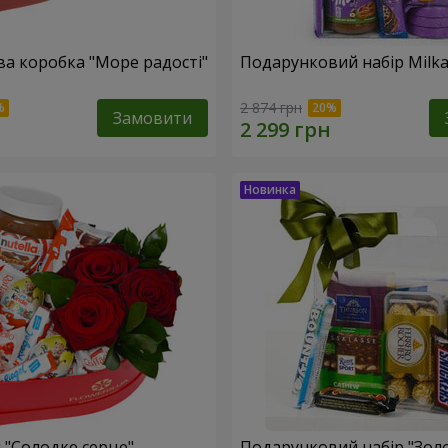
а коробка "Море радості"
Подарунковий набір Milk
2 874 грн
Замовити
 "Солодке серце"
Подарунковий набір "Зол