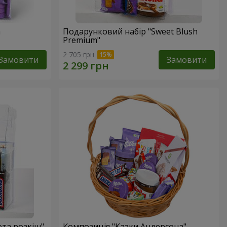
a
Подарунковий набір "Sweet Blush
Premium"
2 705 грн
Замовити
Замовити
ота розкіш"
Композиція "Казки Андерсона"