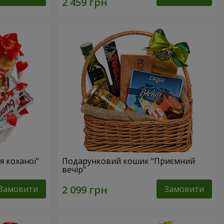
 коханої"
Подарунковий кошик "Приємний
вечір"
Замовити
Замовити