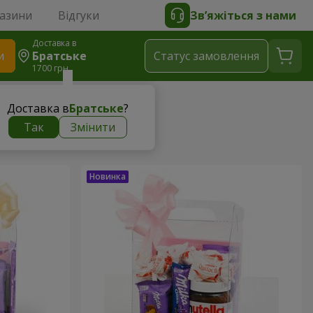
газини
Відгуки
Зв’яжіться з нами
Доставка в
и
Братське
Статус замовлення
1700 грн
Доставка в
Братське
?
Так
Змінити