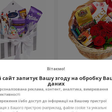
 "Солодка ніжність"
Подарунковий кошик "Кла
Вітаємо!
3 949 грн
 сайт запитує Вашу згоду на обробку В
Замовити
даних
рсоналізована реклама, контент, аналітика, вимірювання
ективності
ереження і/або доступ до інформації на Вашому пристрої
ція з Вашого пристрою (наприклад, файли cookie та унікальні