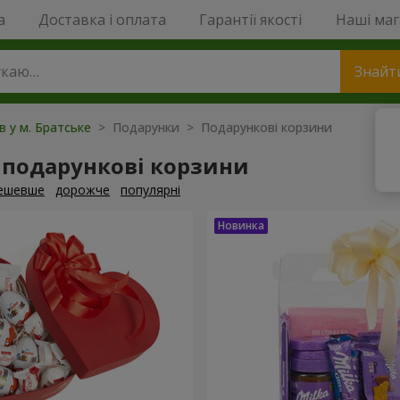
a
Доставка і оплата
Гарантії якості
Наші ма
Знайт
в у м. Братське
> Подарунки > Подарункові корзини
 подарункові корзини
ешевше
дорожче
популярні