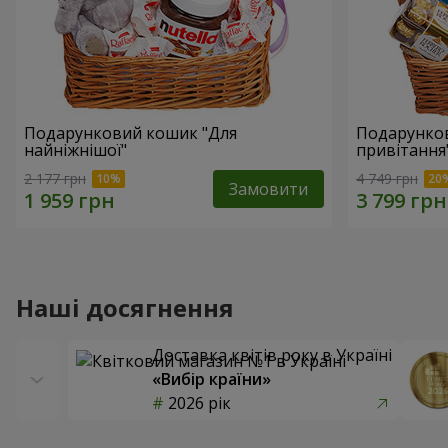
Подарунковий кошик "Для
Подарунков
найніжнішої"
привітання
2 177 грн
4 749 грн
Замовити
Наші досягнення
Доставка квітів року в Україні
«Вибір країни»
2026 рік