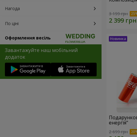
Нагода
3 199 грн
По ціні
Оформлення весіль
Завантажуйте наш мобільний
додаток
Подарунков
енергія"
2 699 грн