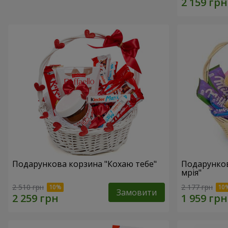
Подарункова корзина "Кохаю тебе"
Подарунко
мрія"
2 510 грн
2 177 грн
Замовити