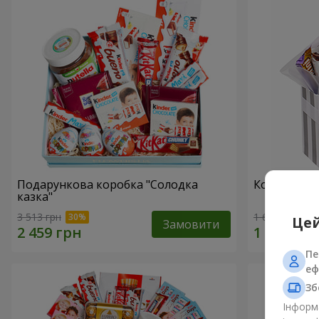
Подарункова коробка "Солодка
Композиція
казка"
3 513 грн
1 666 грн
Цей
Замовити
Пе
еф
Зб
Інформа