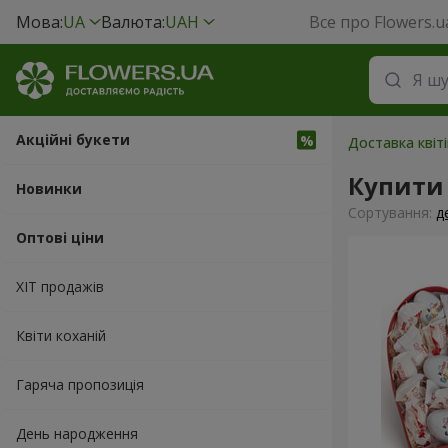
Мова:
UA
Валюта:
UAH
Все про Flowers.u
Акційні букети
Доставка квіті
Купити
Новинки
Сортування:
д
Оптові ціни
ХІТ продажів
Квіти коханій
Гаряча пропозиція
День народження