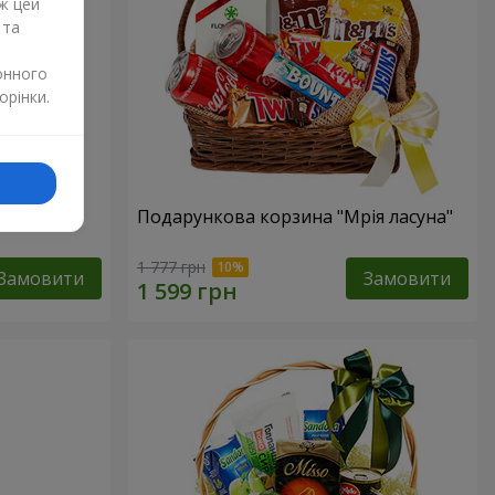
ж цей
 та
онного
орінки.
ур"
Подарункова корзина "Мрія ласуна"
1 777 грн
Замовити
Замовити