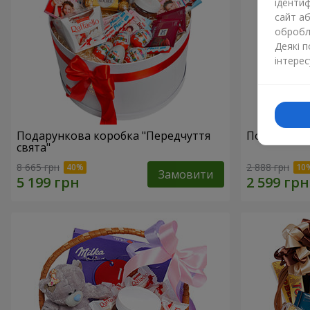
ідентиф
сайт а
обробля
Деякі 
інтерес
Подарункова коробка "Передчуття
Подарунков
свята"
8 665 грн
2 888 грн
Замовити