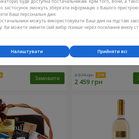
ікатори) буде доступна постачальникам. Крім того, вони, а тако
бо застосунок зможуть зберігати інформацію з Вашого пристрою
ти Ваші персональні дані.
постачальники можуть використовувати Ваші дані на підставі зак
у. Ви можете змінити свій вибір пізніше через посилання внизу ст
Налаштувати
Прийняти всі
ий кошик "Дитяче свято!"
Подарунковий кошик "Ам
3 074 грн
Замовити