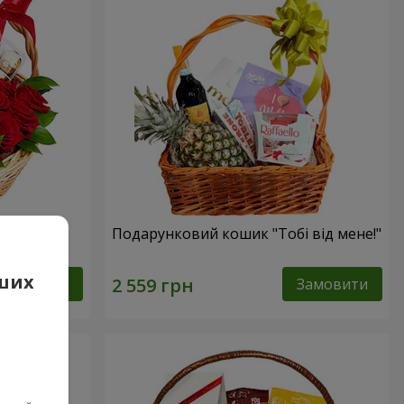
сика"
Подарунковий кошик "Тобі від мене!"
аших
Замовити
Замовити