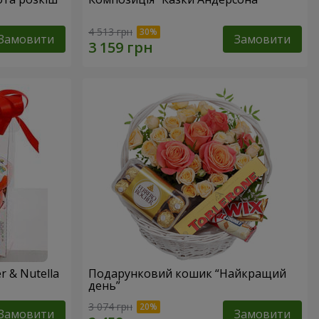
4 513 грн
Замовити
Замовити
 & Nutella
Подарунковий кошик “Найкращий
день”
3 074 грн
Замовити
Замовити