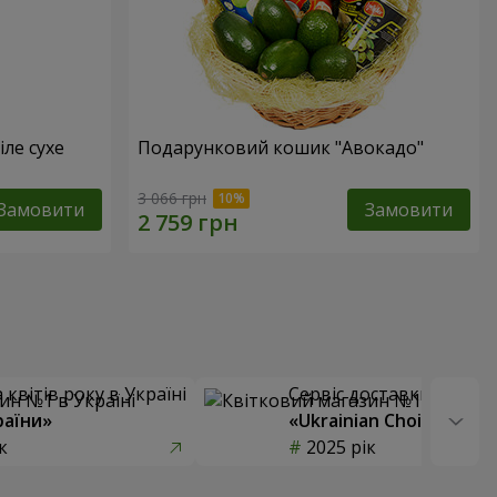
іле сухе
Подарунковий кошик "Авокадо"
3 066 грн
Замовити
Замовити
квітів року в Україні
Сервіс доставки квітів
раїни»
«Ukrainian Choice»
к
2025 рік