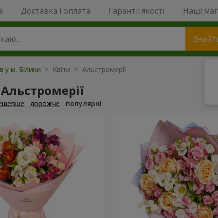
a
Доставка і оплата
Гарантії якості
Наші ма
Знайт
в у м. Білики
> Квіти > Альстромерії
 Альстромерії
ешевше
дорожче
популярні