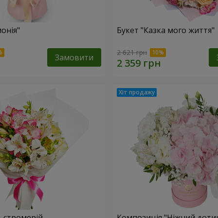
онія"
Букет "Казка мого життя"
2 621 грн
Замовити
льстромерій
Композиція "Ніжний доти