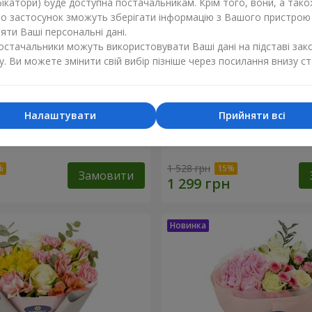
ікатори) буде доступна постачальникам. Крім того, вони, а тако
бо застосунок зможуть зберігати інформацію з Вашого пристрою
ти Ваші персональні дані.
постачальники можуть використовувати Ваші дані на підставі зак
у. Ви можете змінити свій вибір пізніше через посилання внизу ст
Налаштувати
Прийняти всі
лана"
Букет "Рожевий зефір"
1 528 грн
Замовити