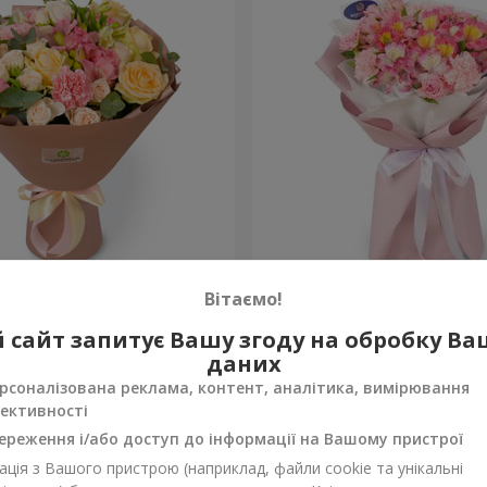
евр"
Букет "Океан квітів"
Вітаємо!
1 510 грн
 сайт запитує Вашу згоду на обробку В
Замовити
даних
рсоналізована реклама, контент, аналітика, вимірювання
ективності
ереження і/або доступ до інформації на Вашому пристрої
ція з Вашого пристрою (наприклад, файли cookie та унікальні