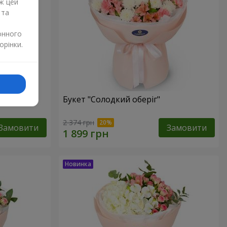
ж цей
 та
онного
орінки.
Букет "Солодкий оберіг"
2 374 грн
Замовити
Замовити