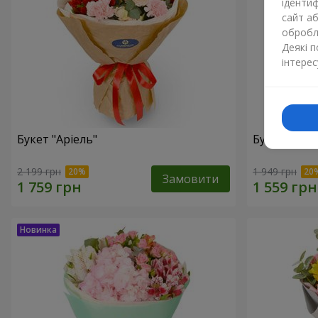
ідентиф
сайт а
обробля
Деякі 
інтерес
Букет "Аріель"
Букет "Світ
2 199 грн
1 949 грн
Замовити