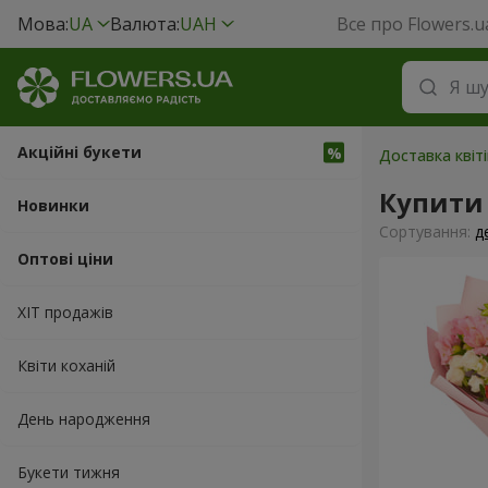
Мова:
UA
Валюта:
UAH
Все про Flowers.u
Акційні букети
Доставка квіті
Купити
Новинки
Сортування:
д
Оптові ціни
ХІТ продажів
Квіти коханій
День народження
Букети тижня