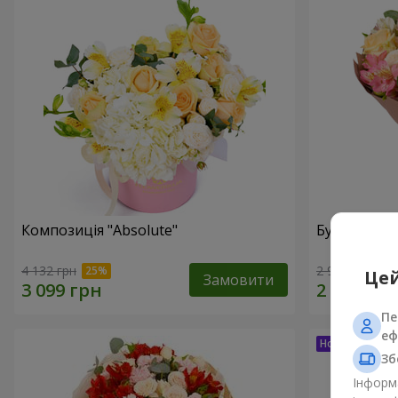
Композиція "Absolute"
Букет "Шед
4 132 грн
2 949 грн
Цей
Замовити
Пе
еф
Зб
Інформа