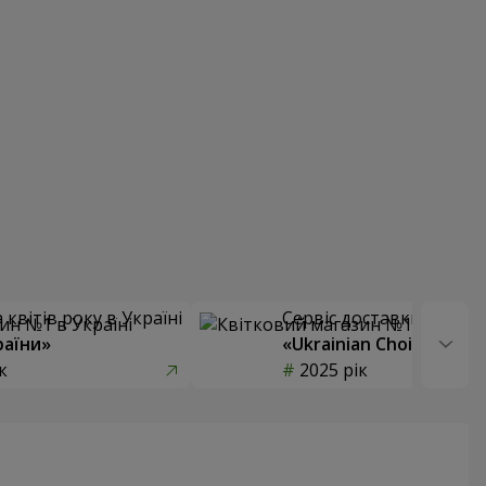
квітів року в Україні
Сервіс доставки квітів
раїни»
«Ukrainian Choice»
к
2025 рік