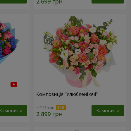
Композиція "Улюблені очі"
4 141 грн
Замовити
Замовити