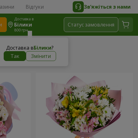
газини
Відгуки
Зв’яжіться з нами
Доставка в
и
Білики
Статус замовлення
800 грн
Доставка в
Білики
?
Так
Змінити