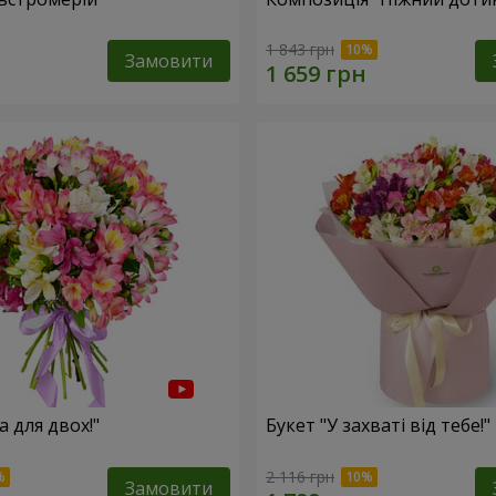
1 843 грн
Замовити
а для двох!"
Букет "У захваті від тебе!"
2 116 грн
Замовити