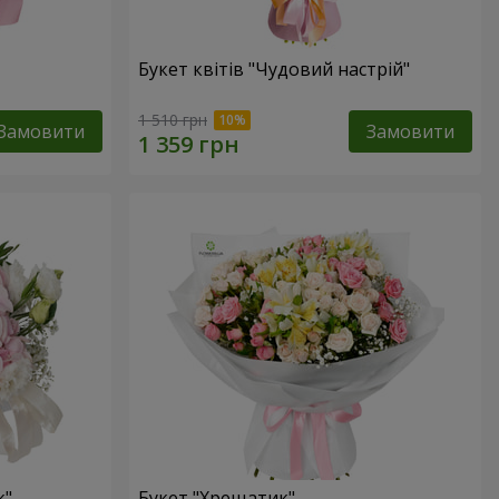
Букет квітів "Чудовий настрій"
1 510 грн
Замовити
Замовити
к"
Букет "Хрещатик"