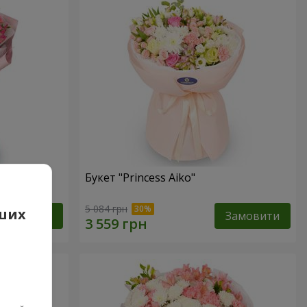
Букет "Princess Aiko"
5 084 грн
аших
Замовити
Замовити