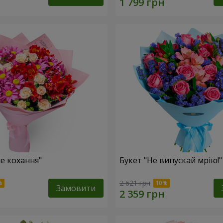
не кохання"
Букет "Не випускай мрію!"
2 621 грн
Замовити