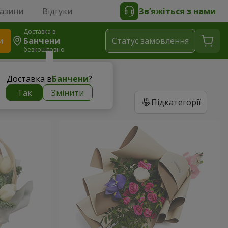
газини
Відгуки
Зв’яжіться з нами
Доставка в
и
Банчени
Статус замовлення
безкоштовно
Доставка в
Банчени
?
Так
Змінити
Підкатегорії