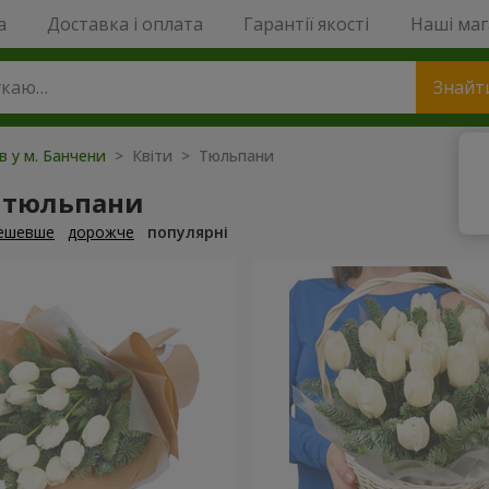
a
Доставка і оплата
Гарантії якості
Наші ма
Знайт
ів у м. Банчени
> Квіти > Тюльпани
 тюльпани
ешевше
дорожче
популярні