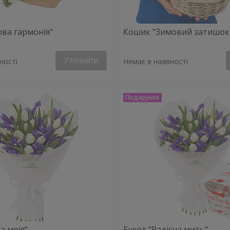
ова гармонія"
Кошик "Зимовий затишок
Уточнити
ності
Немає в наявності
а мрія"
Букет "Радісна мить"