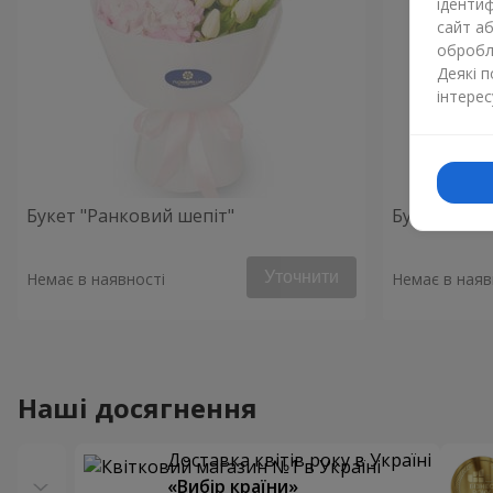
ідентиф
сайт а
обробля
Деякі 
інтерес
Букет "Ранковий шепіт"
Букет "Ніжн
Уточнити
Немає в наявності
Немає в наяв
Наші досягнення
Доставка квітів року в Україні
«Вибір країни»