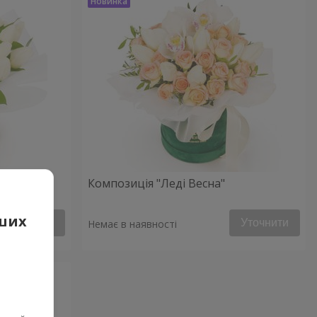
Композиція "Леді Весна"
аших
Уточнити
Уточнити
Немає в наявності