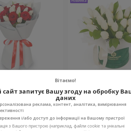
ндаль"
Композиція "White April"
Вітаємо!
 сайт запитує Вашу згоду на обробку В
Уточнити
ності
Немає в наявності
даних
рсоналізована реклама, контент, аналітика, вимірювання
ективності
ереження і/або доступ до інформації на Вашому пристрої
ція з Вашого пристрою (наприклад, файли cookie та унікальні