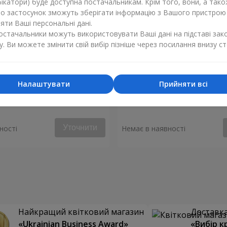
ікатори) буде доступна постачальникам. Крім того, вони, а тако
бо застосунок зможуть зберігати інформацію з Вашого пристрою
ти Ваші персональні дані.
постачальники можуть використовувати Ваші дані на підставі зак
у. Ви можете змінити свій вибір пізніше через посилання внизу ст
Налаштувати
Прийняти всі
е почуття"
Букет “Чуттєва симфонія”
Уточнити
ності
Немає в наявності
Найкращий квітковий магазин
Доставка 
«Ukrainian Business Award»
«Вибір к