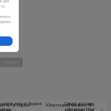
ж цей
 та
онного
орінки.
Уточнити
квітів року в Україні
Сервіс доставки квітів
раїни»
«Ukrainian Choice»