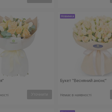
я"
Букет "Весняний анонс"
Уточнити
ності
Немає в наявності