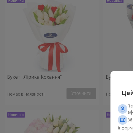
Букет "Лірика Кохання"
Букет "Сте
Цей
Уточнити
Немає в наявності
Немає в наяв
Пе
еф
Зб
Інформа