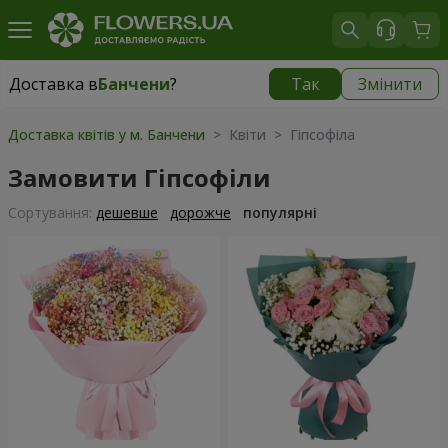
Доставка в
Банчени
?
Так
Змінити
Доставка в
Банчени
|
безкоштовно
Доставка квітів у м. Банчени
> Квіти > Гіпсофіла
Замовити Гіпсофіли
Сортування:
дешевше
дорожче
популярні