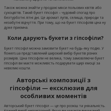
Також можна знайти у продажі мікси польових квітів або
сухоцвітів. Такий букет гіпсофіл – чудовий спогад про
безтурботні літні дні. Це аромат лугів, селища, природи та
незабутні відчуття. При тому, що на букет гіпсофілів ціна ну
дуже приємна.
Коли дарують букети з гіпсофіли?
Букет гіпсофіл можна замовити букет на будь-яку подію. У
flowers.ua представлений широкий вибір букетів різних
розмірів. Ціна гіпсофіли не велика, тому замовляючи букет
гіпсофіл ви маєте можливість подарувати щирі емоції за
невеликі кошти.
Авторські композиції з
гіпсофіли — ексклюзив для
особливих моментів
Авторський букет гіпсофіл — це про розкіш та унікальність.
Кожний виріб неповторний. Якщо ви шукаєте вишуканий