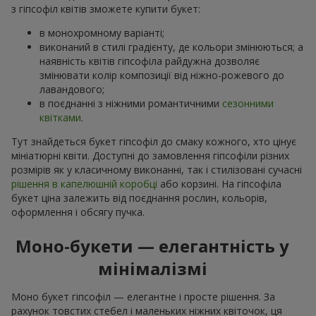
з гіпсофіл квітів зможете купити букет:
в монохромному варіанті;
виконаний в стилі градієнту, де кольори змінюються; а
наявність квітів гіпсофіла райдужна дозволяє
змінювати колір композиції від ніжно-рожевого до
лавандового;
в поєднанні з ніжними романтичними
сезонними
квітками
.
Тут знайдеться букет гіпсофіл до смаку кожного, хто цінує
мініатюрні квіти. Доступні до замовлення гіпсофіли різних
розмірів як у класичному виконанні, так і стилізовані сучасні
рішення в капелюшній коробці
або корзині. На гіпсофіла
букет ціна залежить від поєднання рослин, кольорів,
оформлення і обсягу пучка.
Моно-букети — елегантність у
мінімалізмі
Моно букет гіпсофіл — елегантне і просте рішення. За
рахунок товстих стебел і маленьких ніжних квіточок, ця