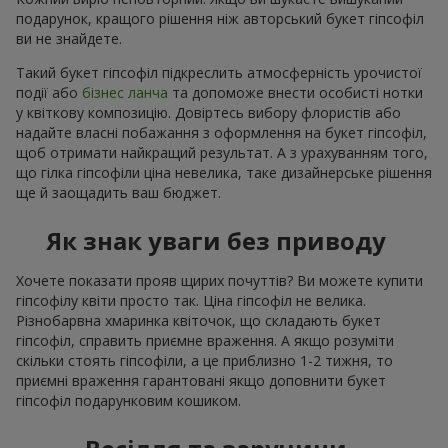
подарунок, кращого рішення ніж авторський букет гіпсофіл
ви не знайдете.
Такий букет гіпсофіл підкреслить атмосферність урочистої
події або
бізнес ланча
та допоможе внести особисті нотки
у квіткову композицію. Довіртесь вибору флористів або
надайте власні побажання з оформлення на букет гіпсофіл,
щоб отримати найкращий результат. А з урахуванням того,
що гілка гіпсофіли ціна невелика, таке дизайнерське рішення
ще й заощадить ваш бюджет.
Як знак уваги без приводу
Хочете показати прояв щирих почуттів? Ви можете купити
гіпсофілу квіти просто так. Ціна гіпсофіл не велика.
Різнобарвна хмаринка квіточок, що складають букет
гіпсофіл, справить приємне враження. А якщо розуміти
скільки стоять гіпсофіли, а це приблизно 1-2 тижня, то
приємні враження гарантовані якщо доповнити букет
гіпсофіл подарунковим кошиком.