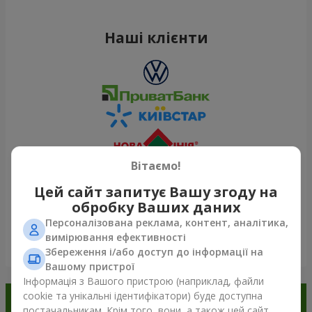
Наші клієнти
Вітаємо!
Цей сайт запитує Вашу згоду на
обробку Ваших даних
Персоналізована реклама, контент, аналітика,
вимірювання ефективності
Переглянути все
Збереження і/або доступ до інформації на
Вашому пристрої
Інформація з Вашого пристрою (наприклад, файли
cookie та унікальні ідентифікатори) буде доступна
Замовляйте в додатку
постачальникам. Крім того, вони, а також цей сайт