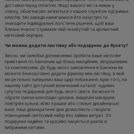
доставки перед оплатою. Якщо вашого міста немає у
списку, обов'язково зв'яжіться з нашою службою підтримки
клієнтів. Ми завжди намагаємося йти назустріч та
знаходити індивідуальні логістичні рішення, щоб ваші
близькі вчасно отримали свій незабутній та ароматний
квітковий сюрприз.
Чи можна додати листівку або подарунок до букету?
Звісно, ми залюбки допоможемо зробити ваше квіткове
привітання по Банченам ще більш емоційним, зворушливим
та комплексним. До будь-якого замовлення в Банчени ви
можете безкоштовно додати фірмову міні-листівку, в якій
ми ретельно напишемо ваші щирі побажання. Крім того, на
нашому сайті доступний величезний каталог чудових
супутніх подарунків для будь-якого свята. Ви можете
обрати смачні шоколадні цукерки, вишукані макаруни,
повітряні кульки, м'які іграшки або стильні дизайнерські
вази. Наші демократичні ціни дозволяють створити
повноцінний святковий набір без зайвих витрат. Усі
подарунки надійно та красиво пакуються разом із
вибраними квітами.