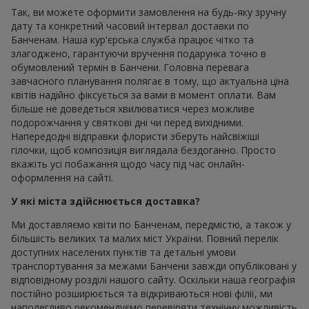
Так, ви можете оформити замовлення на будь-яку зручну
дату та конкретний часовий інтервал доставки по
Банченам. Наша кур'єрська служба працює чітко та
злагоджено, гарантуючи вручення подарунка точно в
обумовлений термін в Банчени. Головна перевага
завчасного планування полягає в тому, що актуальна ціна
квітів надійно фіксується за вами в момент оплати. Вам
більше не доведеться хвилюватися через можливе
подорожчання у святкові дні чи перед вихідними.
Напередодні відправки флористи зберуть найсвіжіші
гілочки, щоб композиція виглядала бездоганно. Просто
вкажіть усі побажання щодо часу під час онлайн-
оформлення на сайті.
У які міста здійснюється доставка?
Ми доставляємо квіти по Банченам, передмістю, а також у
більшість великих та малих міст України. Повний перелік
доступних населених пунктів та детальні умови
транспортування за межами Банчени завжди опубліковані у
відповідному розділі нашого сайту. Оскільки наша географія
постійно розширюється та відкриваються нові філії, ми
наполегливо рекомендуємо перевіряти технічну можливість