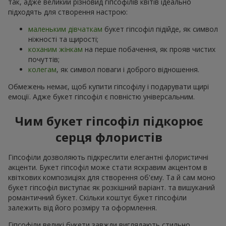
так, адже великий різновид гіпсофілів квітів ідеально
підходять для створення настрою:
маленьким дівчаткам
букет гіпсофіл підійде, як символ
ніжності та щирості;
коханим жінкам
на перше побачення, як прояв чистих
почуттів;
колегам
, як символ поваги і доброго відношення.
Обмежень немає, щоб купити гіпсофілу і подарувати щирі
емоції. Адже букет гіпсофіл є повністю універсальним.
Чим букет гіпсофіл підкорює
серця флористів
Гіпсофіли дозволяють підкреслити елегантні флористичні
акценти. Букет гіпсофіл може стати яскравим акцентом в
квіткових композиціях для створення об'єму. Та й сам моно
букет гіпсофіл виступає як розкішний варіант. та вишуканий
романтичний букет. Скільки коштує букет гіпсофіли
залежить від його розміру та оформлення.
Гіпсофіли великі букети завжди виглядають стильно,