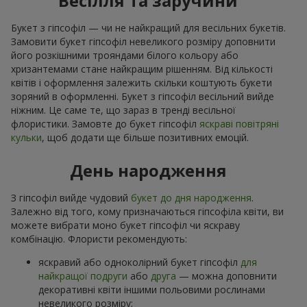
Весілля та заручини
Букет з гіпсофіл — чи не найкращий для весільних букетів.
Замовити букет гіпсофіл невеликого розміру доповнити
його розкішними трояндами білого кольору або
хризантемами стане найкращим рішенням. Від кількості
квітів і оформлення залежить скільки коштують букети
зоряний в оформленні. Букет з гіпсофіл весільний вийде
ніжним. Це саме те, що зараз в тренді весільної
флористики. Замовте до букет гіпсофіл
яскраві повітряні
кульки
, щоб додати ще більше позитивних емоцій.
День народження
З гіпсофіл вийде чудовий
букет до дня народження
.
Залежно від того, кому призначаються гіпсофіла квіти, ви
можете вибрати моно букет гіпсофіл чи яскраву
комбінацію. Флористи рекомендують:
яскравий або одноколірний букет гіпсофіл
для
найкращої подруги
або
друга
— можна доповнити
декоративні квіти іншими польовими рослинами
невеликого розміру;