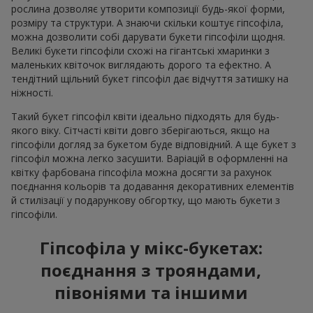
рослина дозволяє утворити композиції будь-якої форми,
розміру та структури. А знаючи скільки коштує гіпсофіла,
можна дозволити собі дарувати букети гіпсофіли щодня.
Великі букети гіпсофіли схожі на гігантські хмаринки з
маленьких квіточок виглядають дорого та ефектно. А
тендітний щільний букет гіпсофіл дає відчуття затишку на
ніжності.
Такий букет гіпсофіл квіти ідеально підходять для будь-
якого віку. Сітчасті квіти довго зберігаються, якщо на
гіпсофіли догляд за букетом буде відповідний. А ще букет з
гіпсофіл можна легко засушити. Варіацій в оформленні на
квітку фарбована гіпсофіла можна досягти за рахунок
поєднання кольорів та додавання декоративних елементів
й стилізації у подарункову обгортку, що мають букети з
гіпсофіли.
Гіпсофіла у мікс-букетах:
поєднання з трояндами,
півоніями та іншими