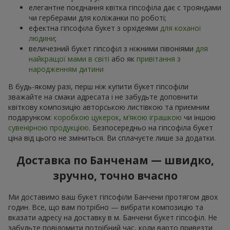
елегантне поєднання квітка гіпсофіла дає с трояндами
чи герберами для коліжанки по роботі;
ефектна гіпсофіла букет з орхідеями
для коханої
людини
;
величезний букет гіпсофіл з ніжними півоніями
для
найкращої мами в світі
або як
привітання з
народженням дитини
В будь-якому разі, перш ніж купити букет гіпсофіли
зважайте на смаки адресата і не забудьте доповнити
квіткову композицію авторською листівкою та приємним
подарунком:
коробкою цукерок
,
м’якою іграшкою
чи іншою
сувенірною продукцією
. Безпосередньо на гіпсофіла букет
ціна від цього не зміниться. Ви сплачуєте лише за додатки.
Доставка по Банченам — швидко,
зручно, точно вчасно
Ми доставимо ваш букет гіпсофіли Банчени протягом двох
годин. Все, що вам потрібно — вибрати композицію та
вказати адресу на доставку в м. Банчени букет гіпсофіл. Не
забудьте повідомити потрібний час, коли варто привезти