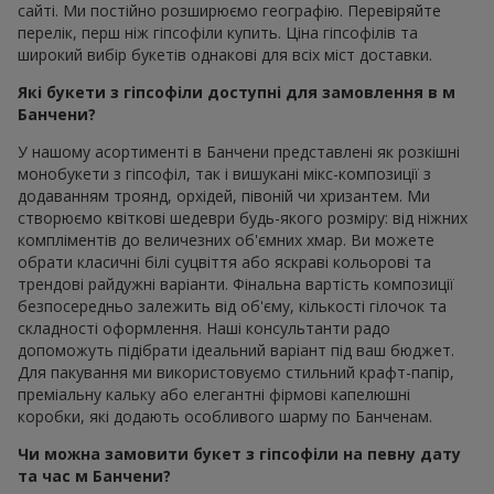
сайті. Ми постійно розширюємо географію. Перевіряйте
перелік, перш ніж гіпсофіли купить. Ціна гіпсофілів та
широкий вибір букетів однакові для всіх міст доставки.
Які букети з гіпсофіли доступні для замовлення в м
Банчени?
У нашому асортименті в Банчени представлені як розкішні
монобукети з гіпсофіл, так і вишукані мікс-композиції з
додаванням троянд, орхідей, півоній чи хризантем. Ми
створюємо квіткові шедеври будь-якого розміру: від ніжних
компліментів до величезних об'ємних хмар. Ви можете
обрати класичні білі суцвіття або яскраві кольорові та
трендові райдужні варіанти. Фінальна вартість композиції
безпосередньо залежить від об'єму, кількості гілочок та
складності оформлення. Наші консультанти радо
допоможуть підібрати ідеальний варіант під ваш бюджет.
Для пакування ми використовуємо стильний крафт-папір,
преміальну кальку або елегантні фірмові капелюшні
коробки, які додають особливого шарму по Банченам.
Чи можна замовити букет з гіпсофіли на певну дату
та час м Банчени?