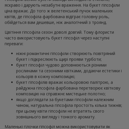
яскраво і дарують незабутні враження. На букет гіпсофіли
ціна вражає. До того ж велетенський пучок маленьких
квітів, де гіпсофіла фарбована відіграє головну роль,
обійдеться вам дешевше, ніж аналогічний з троянд.
Цвітіння гіпсофіла сезон доволі довгий. Тому флористи
часто використовують букет гіпсофіл через наступні
переваги:
ніжні романтичні гіпсофіли створюють повітряний
букет і підкреслюють щирі прояви турботи;
букет гіпсофіл чудово доповнюються різними
рослинами та сезоними квітками, додаючи естетики і
кольорів в кожну композицію;
букет гіпсофілів вражає кольоровою палітрою, а
райдужна гіпсофіла фарбована перетворює квіткову
композицію на справжнє мистецьке полотно;
якщо доглядати за букетами гіпсофіли належним
чином, натуральна гіпсофіла простоїть кілька тижнів;
при цьому квіти гіпсофіли не втратять свого
зовнішнього вигляду і тонкого аромату.
Маленькі гілочки гіпсофіл можна використовувати як