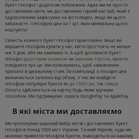
букет гіпсофіл і додаткові побажання. Адже ми не просто
доставляємо квіти, ми доставляємо гарний настрій, який з
задоволенням зафіксуємо на фото/відео, якщо ви цього
забажаєте. І гіпсофіли ціна за 1 шт. яких мінімальна цього
коштують!
Свіжість кожного букет гіпсофіл гарантована. Якщо ви
вирішите гіпсофіли купити у нас, квіти простоять не менше
ніж 5 днів, або ми замінимо їх. А щоб доповнити букет
гіпсофіл
фруктовим кошиком
чи
смачним тортом
, просто
повідомте про це. Ми попіклуємось, щоб замовлення
приїхало в ідеальному стані. За композиції з гіпсофіл ціна
визначається залежно від об’єму. У нас ви знайдете
гіпсофіли популярні букети як
до 1500 грн
, так і
вище
.
Оплата здійснюється на картку будь-яким зручним
способом. Ми підтримуємо сервіси GooglePay та ApplePay.
В які міста ми доставляємо
Ми пропонуємо широкий вибір квітів і доставляємо букет
гіпсофіл в понад 1000 міст України. Точний перелік, куди ми
можемо привезти гіпсофіла букети, знаходиться на нашому