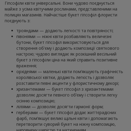
Гіпсофіли квіти універсальні. Вони чудово поєднується
майже з усіма квітучими рослинами, представленими на
полицях магазинів. Найчастіше букет гіпсофіл флористи
поєднують з:
трояндами — додають легкості та повітряності;
півоніями — ніжні квіти розбавляють величезні
бутони, букет гіпсофіл використовуються для
створення об'єму і додають композиції святкового
настрою; чудово виглядає як розкішний весільний
букет з гіпсофіли ціна на який справить позитивне
враження;
орхідеями — маленькі квіти пом’якшують графічність
королівської квітки, додають легкість і дозволяє
розставити певні акценти у флористичному декорі;
хризантемами — букет гіпсофіл з хризантемами
дозволяє досягти певного об’єму і створити легку
осінню композицію;
ліліями — дозволяє досягти гармонії форм;
герберами — букет гіпсофіл додає життєрадісних
фарб, пом’якшує великі щільні квіти і допомагають
перетворити суворий букет на ніжну композицію,
наповнену щирістю та натхненням.