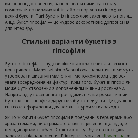
витончені доповнення, заповнювати ними пустоти у
композиціях з великих квітів, або створювати гіпсофіли
великі букети. Такі букети із гіпсофілою захоплюють погляд.
А ще букет гіпсофіл — це чудове декоративне доповнення
для інтер'єру.
Стильні варіанти букетів з
гіпсофіли
Букет з гіпсофіл — чудове рішення коли хочеться легкості і
повітряності. Маленькі різнобарвні оригінальні квіти можуть
утворювати цікаві мінімалістичні моно-композиції, де вся
увага зосереджена на фактурі. Крім того, букет із гіпсофіли
може бути створений з доповненням іншими рослинами.
Наприклад, у поєднанні з трояндами, ніжний романтичний
букет квітів гіпсофіли дарує незабутнє відчуття. Це ідеальне
квіткове оформлення для весіль та урочистих заходів.
Якщо ж купити букет гіпсофіли в поєднанні з герберами або
хризантемами, ви отримаєте стильне рішення, що підійде
неординарним особам.. Скільки коштує букет з гіпсофіли
залежить від наповнення. В інтернет-магазині
flowers.ua
ви