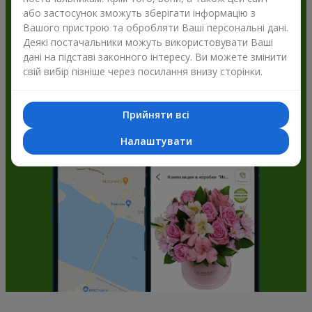
або застосунок зможуть зберігати інформацію з
Flowers.ua і отримуйте бонуси
Вашого пристрою та обробляти Ваші персональні дані.
Деякі постачальники можуть використовувати Ваші
дані на підставі законного інтересу. Ви можете змінити
свій вибір пізніше через посилання внизу сторінки.
Прийняти всі
Налаштувати