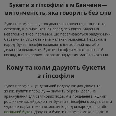
Букети з гіпсофіли в м Банчени—
витонченість, яка говорить без слів
Букет гіпсофіла — це поєднання витончення, ніжності та
естетики, що вирізняється серед всіх квітів. Маленькі
невагомі квіткові перлинки, що переливаються райдужними
барвами виглядають наче маленькі хмаринки. Недарма, в
народі букет гіпсофіл називають ще зоряний пил або
диханням немовляти. Букети гіпсофіли мають зовнішній
вигляд, що зачаровує і огортає відчуттям магії та кохання.
Кому та коли дарують букети
з гіпсофіли
Букет гіпсофіл – це ідеальний подарунок для дівчат та
жінок. Купити гіпсофілу — значить обрати ідеальне
аранжування для святкових подій. А в поєднанні з іншими
рослинами калейдоскопічні букети з гіпсофіли можуть стати
чудовим варіантом як композиція до дня народження або
весільний букет
. Дарувати букети гіпсофіли можна просто