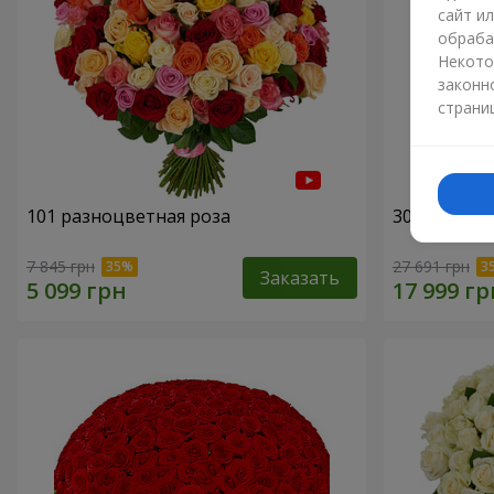
сайт и
обраба
Некото
законн
страни
101 разноцветная роза
301 красна
7 845 грн
27 691 грн
Заказать