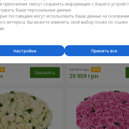
ли приложение смогут сохранять информацию с Вашего устройст
тывать Ваши персональные данные.
рые поставщики могут использовать Ваши данные на основани
ого интереса. Вы можете изменить свой выбор позже по ссылке
цы.
Настройки
Принять все
я роза
501 красная роза
54 471 грн
Заказать