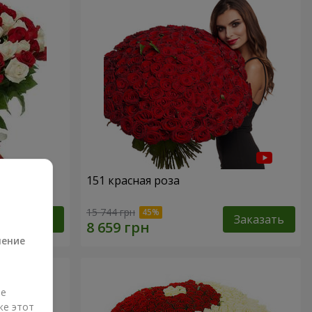
151 красная роза
а
15 744 грн
Заказать
Заказать
ление
ые
же этот