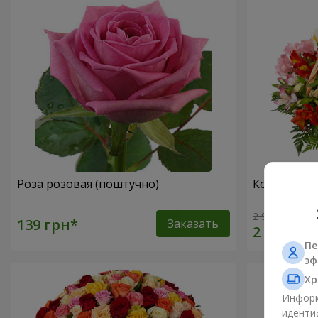
Роза розовая (поштучно)
Корзина ал
2 940 грн
Заказать
Пе
эф
Хр
Информ
иденти