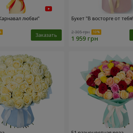
"Карнавал любви"
Букет "В восторге от тебя!
2 305 грн
Заказать
за
51 разноцветная роза