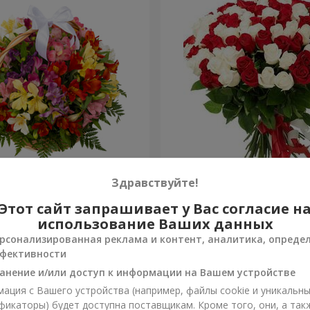
ьстромерий "Акварель"
101 красная и белая роза
Здравствуйте!
Этот сайт запрашивает у Вас согласие н
5 954 грн
Заказать
использование Ваших данных
рсонализированная реклама и контент, аналитика, опреде
фективности
анение и/или доступ к информации на Вашем устройстве
ация с Вашего устройства (например, файлы cookie и уникальн
фикаторы) будет доступна поставщикам. Кроме того, они, а так