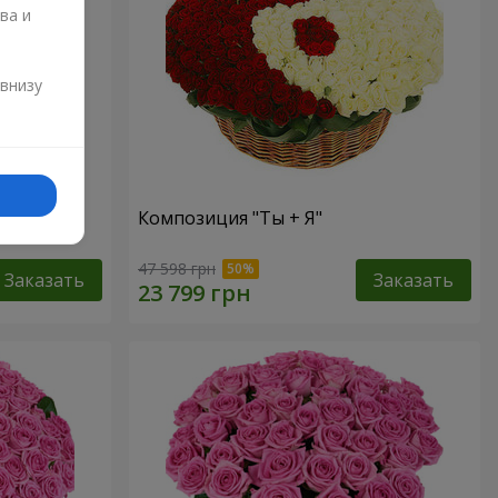
ва и
и
 внизу
Композиция "Ты + Я"
47 598 грн
Заказать
Заказать