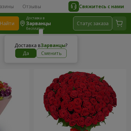
азины
Отзывы
Свяжитесь с нами
Доставка в
Найти
Зарванцы
Cтатус заказа
бесплатно
Доставка в
Зарванцы
?
Да
Сменить