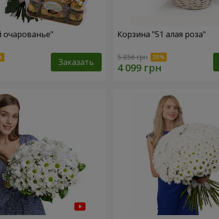
й очарованье"
Корзина "51 алая роза"
5 856 грн
Заказать